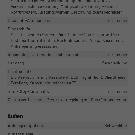
Spurhalteassistent, Abstandstempomat adaptiv (ACC),
Verkehrzeichenerkennung, Müdigkeitserkennungs-Sensor,
Notrufsystem, Abstandswarner, Geschwindigkeitsbegrenzer
Diebstahl-Alarmanlage
vorhanden
Einparkhilfe
Selbstlenkendes System, Park Distance Control vorne, Park
Distance Control hinten, Rückfahrkamera, Ausparkassistent,
Anhängerrangierassistent
Innenspiegel automatisch abblendend
vorhanden
Lenkung
Servolenkung
Lichttechnik
Lichtsensor, Fernlichtassistent, LED-Tagfahrlicht, Blendfreies
Fernlicht, Kurvenlicht, adaptiv (AFS)
Start/Stop-Automatik
vorhanden
Zentralverriegelung
Zentralverriegelung mit Funkfernbedienung
Außen
Anhängerkupplung
Schwenkbar
Außenspiegel