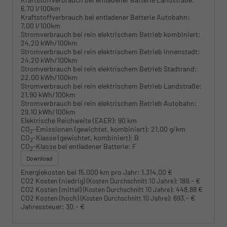
6,70 l/100km
Kraftstoffverbrauch bei entladener Batterie Autobahn:
7,00 l/100km
Stromverbrauch bei rein elektrischem Betrieb kombiniert:
24,20 kWh/100km
Stromverbrauch bei rein elektrischem Betrieb Innenstadt:
24,20 kWh/100km
Stromverbrauch bei rein elektrischem Betrieb Stadtrand:
22,00 kWh/100km
Stromverbrauch bei rein elektrischem Betrieb Landstraße:
21,90 kWh/100km
Stromverbrauch bei rein elektrischem Betrieb Autobahn:
29,10 kWh/100km
Elektrische Reichweite (EAER):
90 km
CO
-Emissionen (gewichtet, kombiniert):
21,00 g/km
2
CO
-Klasse (gewichtet, kombiniert):
B
2
CO
-Klasse bei entladener Batterie:
F
2
Download
Energiekosten bei 15.000 km pro Jahr:
1.314,00 €
CO2 Kosten (niedrig)
:
189,- €
(Kosten Durchschnitt 10 Jahre)
CO2 Kosten (mittel)
:
448,88 €
(Kosten Durchschnitt 10 Jahre)
CO2 Kosten (hoch)
:
693,- €
(Kosten Durchschnitt 10 Jahre)
Jahressteuer:
30,- €