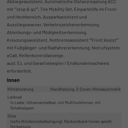
Abbiegeassistent, Automatische Distanzregelung ACC
mit ""stop & go"", Tire Mobility Set, Einparkhilfe im Front-
und Heckbereich, Ausparkassistent und
Ausstiegswarner, Verkehrszeichenerkennung,
Ablenkungs- und Müdigkeitserkennung,
Kreuzungsassistent, Notbremsassistent ""Front Assist""
mit Fußgänger- und Radfahrererkennung, Notrufsystem
eCall, Reifenkontrollanzeige.
ausl. Ez. und Garantiebeginn / Endkundennachweis
erforderlich.
Innen
Klimatisierung
Standheizung, 3-Zonen-Klimaautomatik
Lenkrad
in Leder, höhenverstellbar, mit Multifunktionen, mit
Schaltwippen
Sitze
Isofix (Kindersitzbefestigung), Rücksitzbank hinten geteilt,
Sitzheizung