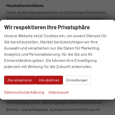
Haushaltssteckdose,
Optik: Außenspiegelgehäuse und Scheinwerferleiste in
Schwarz, Bodenbelag im Fahrgastraum Teppichboden,
Wir respektieren Ihre Privatsphäre
Dekoreinlagen ""Scale Light Grey"", Sitzbezüge Bi-Color
Stoff ""Bright Dots"", Umfeldbeleuchtung im Türbereich,
Unsere Website setzt Cookies ein, um unsere Dienste für
Infotainment: App-Connect inkl. Wireless (Navigation
Sie bereitzustellen. Hierbei berücksichtigen wir Ihre
über Smartphone möglich), DAB+, USB-C-Schnittstelle, 8
Auswahl und verarbeiten nur die Daten für Marketing,
Lautsprecher, Bluetooth mit Freisprecheinrichtung,
Analytics und Personalisierung, für die Sie uns Ihr
Einverständnis geben. Sie können Ihre Einwilligung
Sprachsteuerung,
jederzeit mit Wirkung für die Zukunft widerrufen.
Fahrwerk: 17 Zoll Fahrwerk,
Sicherheit und Fahrerassistenz: ABS, ESP, Airbag für
Alle akzeptieren
Alle ablehnen
Einstellungen
Fahrer und Beifahrer mit Beifahrer-Airbag-
Deaktivierung, Seiten- und Kopfairbags vorne,
Datenschutzerklärung
Impressum
Kopfairbags für die äußeren Sitzplätze hinten und
Mittenairbag vorne, Außenspiegel elektrisch einstell-,
beheiz- und anklappbar, Ausweichunterstützung mit