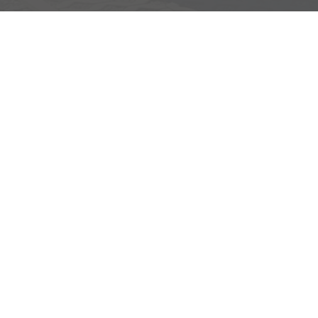
Adresse
Egerlandstrasse 42
84513 Töging am Inn
Öffnungszeiten