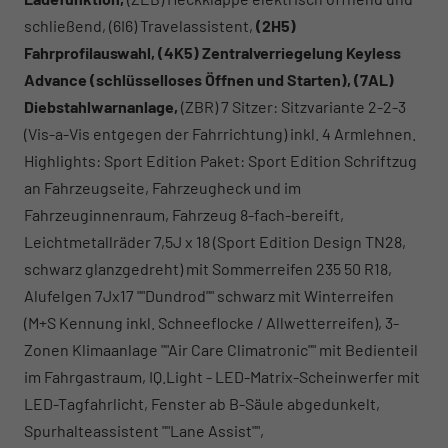
schließend, (6I6) Travelassistent,
(2H5)
Fahrprofilauswahl, (4K5) Zentralverriegelung Keyless
Advance (schlüsselloses Öffnen und Starten), (7AL)
Diebstahlwarnanlage,
(ZBR) 7 Sitzer: Sitzvariante 2-2-3
(Vis-a-Vis entgegen der Fahrrichtung) inkl. 4 Armlehnen.
Highlights: Sport Edition Paket: Sport Edition Schriftzug
an Fahrzeugseite, Fahrzeugheck und im
Fahrzeuginnenraum, Fahrzeug 8-fach-bereift,
Leichtmetallräder 7,5J x 18 (Sport Edition Design TN28,
schwarz glanzgedreht) mit Sommerreifen 235 50 R18,
Alufelgen 7Jx17 ""Dundrod"" schwarz mit Winterreifen
(M+S Kennung inkl. Schneeflocke / Allwetterreifen), 3-
Zonen Klimaanlage ""Air Care Climatronic"" mit Bedienteil
im Fahrgastraum, IQ.Light - LED-Matrix-Scheinwerfer mit
LED-Tagfahrlicht, Fenster ab B-Säule abgedunkelt,
Spurhalteassistent ""Lane Assist"",