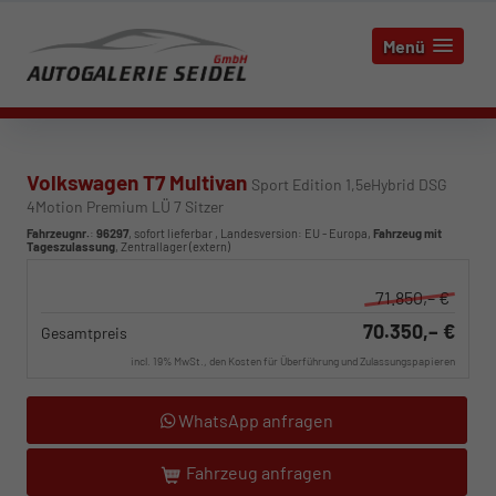
Menü
Volkswagen T7 Multivan
Sport Edition 1,5eHybrid DSG
4Motion Premium LÜ 7 Sitzer
Fahrzeugnr.
:
96297
,
sofort lieferbar
, Landesversion: EU - Europa,
Fahrzeug mit
Tageszulassung
, Zentrallager (extern)
71.850,– €
70.350,– €
Gesamtpreis
incl. 19% MwSt., den Kosten für Überführung und Zulassungspapieren
WhatsApp anfragen
Fahrzeug anfragen