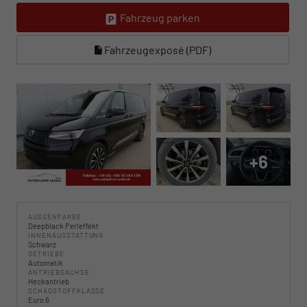
Fahrzeug parken
Fahrzeugexposé (PDF)
+6
AUSSENFARBE
Deepblack Perleffekt
INNENAUSSTATTUNG
Schwarz
GETRIEBE
Automatik
ANTRIEBSACHSE
Heckantrieb
SCHADSTOFFKLASSE
Euro 6