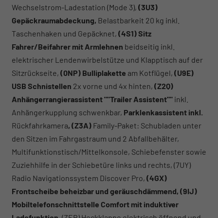
Wechselstrom-Ladestation (Mode 3),
(3U3)
Gepäckraumabdeckung,
Belastbarkeit 20 kg inkl.
Taschenhaken und Gepäcknet,
(4S1) Sitz
Fahrer/Beifahrer mit Armlehnen
beidseitig inkl.
elektrischer Lendenwirbelstütze und Klapptisch auf der
Sitzrückseite,
(0NP) Bulliplakette
am Kotflügel,
(U9E)
USB Schnistellen
2x vorne und 4x hinten,
(Z2Q)
Anhängerrangierassistent ""Trailer Assistent""
inkl.
Anhängerkupplung schwenkbar,
Parklenkassistent inkl.
Rückfahrkamera
, (Z3A)
Family-Paket: Schubladen unter
den Sitzen im Fahrgastraum und 2 Abfallbehälter,
Multifunktionstisch/Mittelkonsole, Schiebefenster sowie
Zuziehhilfe in der Schiebetüre links und rechts, (7UY)
Radio Navigationssystem Discover Pro,
(4GX)
Frontscheibe beheizbar und geräuschdämmend, (9IJ)
Mobiltelefonschnittstelle Comfort mit induktiver
Ladefunktion,
(ZEB) Heckklappe elektrisch öffnend und