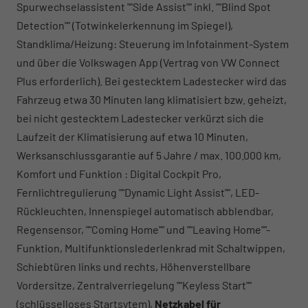
Spurwechselassistent ""Side Assist"" inkl. ""Blind Spot
Detection"" (Totwinkelerkennung im Spiegel),
Standklima/Heizung: Steuerung im Infotainment-System
und über die Volkswagen App (Vertrag von VW Connect
Plus erforderlich). Bei gestecktem Ladestecker wird das
Fahrzeug etwa 30 Minuten lang klimatisiert bzw. geheizt,
bei nicht gestecktem Ladestecker verkürzt sich die
Laufzeit der Klimatisierung auf etwa 10 Minuten,
Werksanschlussgarantie auf 5 Jahre / max. 100.000 km,
Komfort und Funktion : Digital Cockpit Pro,
Fernlichtregulierung ""Dynamic Light Assist"", LED-
Rückleuchten, Innenspiegel automatisch abblendbar,
Regensensor, ""Coming Home"" und ""Leaving Home""-
Funktion, Multifunktionslederlenkrad mit Schaltwippen,
Schiebtüren links und rechts, Höhenverstellbare
Vordersitze, Zentralverriegelung ""Keyless Start""
(schlüsselloses Startsytem),
Netzkabel für