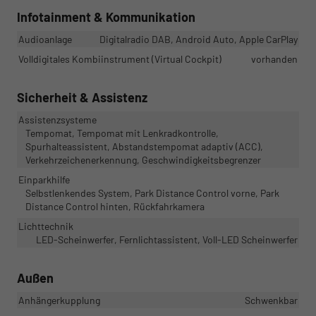
Infotainment & Kommunikation
Audioanlage
Digitalradio DAB, Android Auto, Apple CarPlay
Volldigitales Kombiinstrument (Virtual Cockpit)
vorhanden
Sicherheit & Assistenz
Assistenzsysteme
Tempomat, Tempomat mit Lenkradkontrolle,
Spurhalteassistent, Abstandstempomat adaptiv (ACC),
Verkehrzeichenerkennung, Geschwindigkeitsbegrenzer
Einparkhilfe
Selbstlenkendes System, Park Distance Control vorne, Park
Distance Control hinten, Rückfahrkamera
Lichttechnik
LED-Scheinwerfer, Fernlichtassistent, Voll-LED Scheinwerfer
Außen
Anhängerkupplung
Schwenkbar