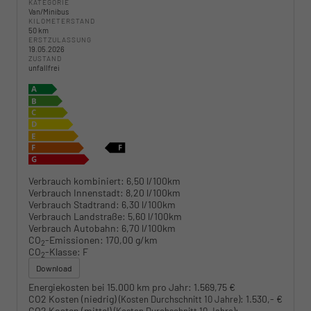
KATEGORIE
Van/Minibus
KILOMETERSTAND
50 km
ERSTZULASSUNG
19.05.2026
ZUSTAND
unfallfrei
Verbrauch kombiniert:
6,50 l/100km
Verbrauch Innenstadt:
8,20 l/100km
Verbrauch Stadtrand:
6,30 l/100km
Verbrauch Landstraße:
5,60 l/100km
Verbrauch Autobahn:
6,70 l/100km
CO
-Emissionen:
170,00 g/km
2
CO
-Klasse:
F
2
Download
Energiekosten bei 15.000 km pro Jahr:
1.569,75 €
CO2 Kosten (niedrig)
:
1.530,- €
(Kosten Durchschnitt 10 Jahre)
CO2 Kosten (mittel)
:
(Kosten Durchschnitt 10 Jahre)