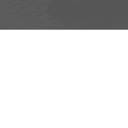
Adresse
Egerlandstrasse 42
84513 Töging am Inn