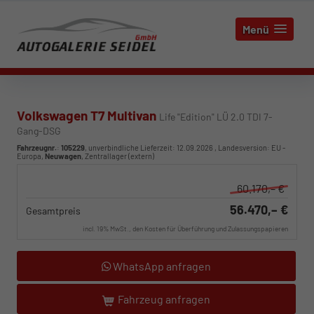
Menü
Volkswagen T7 Multivan
Life "Edition" LÜ 2.0 TDI 7-
Gang-DSG
Fahrzeugnr.
:
105229
, unverbindliche Lieferzeit:
12.09.2026
, Landesversion: EU -
Europa,
Neuwagen
, Zentrallager (extern)
60.170,– €
56.470,– €
Gesamtpreis
incl. 19% MwSt., den Kosten für Überführung und Zulassungspapieren
WhatsApp anfragen
Fahrzeug anfragen