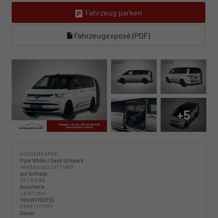
Fahrzeug parken
Fahrzeugexposé (PDF)
+5
AUSSENFARBE
Pure White / Dach Schwarz
INNENAUSSTATTUNG
auf Anfrage
GETRIEBE
Automatik
LEISTUNG
110 kW (150 PS)
KRAFTSTOFF
Diesel