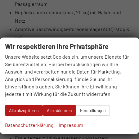
Passagierraum
Gepäckraumtrennung (max. 20 kg) mit Haken und
Netz
Adaptive Geschwindigkeitsregelanlage (ACC) "stop &
go"
Wir respektieren Ihre Privatsphäre
Spurwechselassistent Side Assist inkl.
Ausparkassistent und Ausstiegswarnung
Unsere Website setzt Cookies ein, um unsere Dienste für
Akustische Gurtwarnung für Fahrer und Beifahrer,
Sie bereitzustellen. Hierbei berücksichtigen wir Ihre
einschließlich Gurtwarnung für die Rücksitze
Auswahl und verarbeiten nur die Daten für Marketing,
Analytics und Personalisierung, für die Sie uns Ihr
Front Assist mit Fußgänger- und
Einverständnis geben. Sie können Ihre Einwilligung
Radfahrererkennung
jederzeit mit Wirkung für die Zukunft widerrufen.
Fußgängererkennung für Front Assist
Scheibenwaschanlage mit Regensensor
Alle akzeptieren
Alle ablehnen
Einstellungen
Spurhalteassistent Lane Assist
Prädiktiver Geschwindigkeitsbegrenzer
Datenschutzerklärung
Impressum
Park Distance Control vorne und hinten
Erweitertes Müdigkeitserkennungssystem