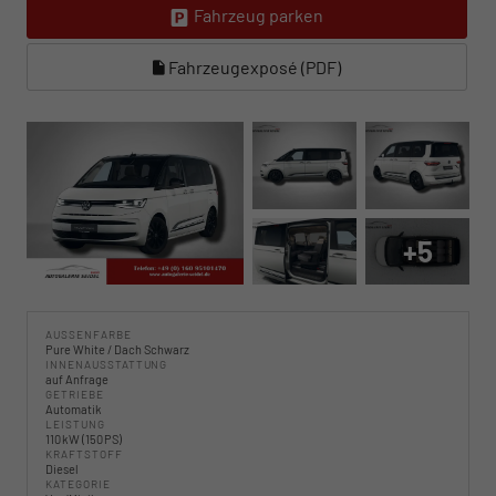
Fahrzeug parken
Fahrzeugexposé (PDF)
+5
AUSSENFARBE
Pure White / Dach Schwarz
INNENAUSSTATTUNG
auf Anfrage
GETRIEBE
Automatik
LEISTUNG
110 kW (150 PS)
KRAFTSTOFF
Diesel
KATEGORIE