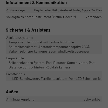
Infotainment & Kommunikation
Audioanlage
Digitalradio DAB, Android Auto, Apple CarPlay
Volldigitales Kombiinstrument (Virtual Cockpit)
vorhanden
Sicherheit & Assistenz
Assistenzsysteme
Tempomat, Tempomat mit Lenkradkontrolle,
Spurhalteassistent, Abstandstempomat adaptiv (ACC),
Verkehrzeichenerkennung, Geschwindigkeitsbegrenzer
Einparkhilfe
Selbstlenkendes System, Park Distance Control vorne, Park
Distance Control hinten, Rückfahrkamera
Lichttechnik
LED-Scheinwerfer, Fernlichtassistent, Voll-LED Scheinwerfer
Außen
Anhängerkupplung
Schwenkbar