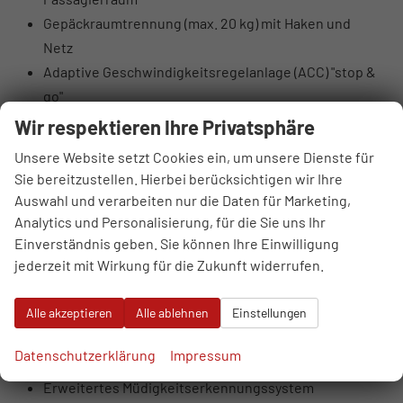
Gepäckraumtrennung (max. 20 kg) mit Haken und
Netz
Adaptive Geschwindigkeitsregelanlage (ACC) "stop &
go"
Spurwechselassistent Side Assist inkl.
Wir respektieren Ihre Privatsphäre
Ausparkassistent und Ausstiegswarnung
Unsere Website setzt Cookies ein, um unsere Dienste für
Akustische Gurtwarnung für Fahrer und Beifahrer,
Sie bereitzustellen. Hierbei berücksichtigen wir Ihre
einschließlich Gurtwarnung für die Rücksitze
Auswahl und verarbeiten nur die Daten für Marketing,
Front Assist mit Fußgänger- und
Analytics und Personalisierung, für die Sie uns Ihr
Radfahrererkennung
Einverständnis geben. Sie können Ihre Einwilligung
jederzeit mit Wirkung für die Zukunft widerrufen.
Fußgängererkennung für Front Assist
Scheibenwaschanlage mit Regensensor
Alle akzeptieren
Alle ablehnen
Einstellungen
Spurhalteassistent Lane Assist
Prädiktiver Geschwindigkeitsbegrenzer
Datenschutzerklärung
Impressum
Park Distance Control vorne und hinten
Erweitertes Müdigkeitserkennungssystem