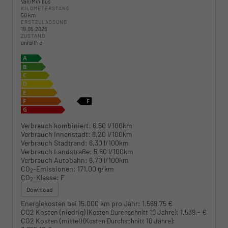
Van/Minibus
KILOMETERSTAND
50 km
ERSTZULASSUNG
19.05.2026
ZUSTAND
unfallfrei
Verbrauch kombiniert:
6,50 l/100km
Verbrauch Innenstadt:
8,20 l/100km
Verbrauch Stadtrand:
6,30 l/100km
Verbrauch Landstraße:
5,60 l/100km
Verbrauch Autobahn:
6,70 l/100km
CO
-Emissionen:
171,00 g/km
2
CO
-Klasse:
F
2
Download
Energiekosten bei 15.000 km pro Jahr:
1.569,75 €
CO2 Kosten (niedrig)
:
1.539,- €
(Kosten Durchschnitt 10 Jahre)
CO2 Kosten (mittel)
:
(Kosten Durchschnitt 10 Jahre)