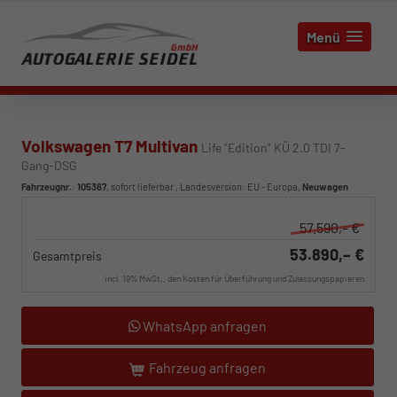
Menü
Volkswagen T7 Multivan
Life "Edition" KÜ 2.0 TDI 7-
Gang-DSG
Fahrzeugnr.
:
105367
,
sofort lieferbar
, Landesversion: EU - Europa,
Neuwagen
57.590,– €
53.890,– €
Gesamtpreis
incl. 19% MwSt., den Kosten für Überführung und Zulassungspapieren
WhatsApp anfragen
Fahrzeug anfragen