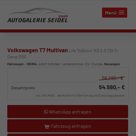
Menü
Volkswagen T7 Multivan
Life "Edition" KÜ 2.0 TDI 7-
Gang-DSG
Fahrzeugnr.
:
105364
,
sofort lieferbar
, Landesversion: EU - Europa,
Neuwagen
58.290,– €
54.590,– €
Gesamtpreis
incl. 19% MwSt., den Kosten für Überführung und Zulassungspapieren
WhatsApp anfragen
Fahrzeug anfragen