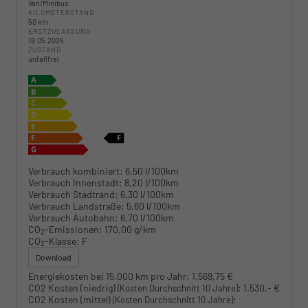
Van/Minibus
KILOMETERSTAND
50 km
ERSTZULASSUNG
19.05.2026
ZUSTAND
unfallfrei
Verbrauch kombiniert:
6,50 l/100km
Verbrauch Innenstadt:
8,20 l/100km
Verbrauch Stadtrand:
6,30 l/100km
Verbrauch Landstraße:
5,60 l/100km
Verbrauch Autobahn:
6,70 l/100km
CO
-Emissionen:
170,00 g/km
2
CO
-Klasse:
F
2
Download
Energiekosten bei 15.000 km pro Jahr:
1.569,75 €
CO2 Kosten (niedrig)
:
1.530,- €
(Kosten Durchschnitt 10 Jahre)
CO2 Kosten (mittel)
:
(Kosten Durchschnitt 10 Jahre)