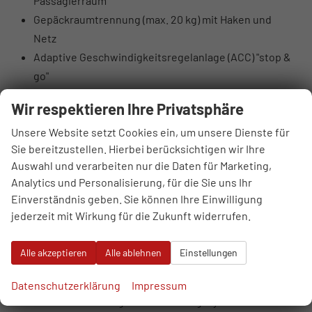
Passagierraum
Gepäckraumtrennung (max. 20 kg) mit Haken und
Netz
Adaptive Geschwindigkeitsregelanlage (ACC) "stop &
go"
Spurwechselassistent Side Assist inkl.
Wir respektieren Ihre Privatsphäre
Ausparkassistent und Ausstiegswarnung
Akustische Gurtwarnung für Fahrer und Beifahrer,
Unsere Website setzt Cookies ein, um unsere Dienste für
Sie bereitzustellen. Hierbei berücksichtigen wir Ihre
einschließlich Gurtwarnung für die Rücksitze
Auswahl und verarbeiten nur die Daten für Marketing,
Front Assist mit Fußgänger- und
Analytics und Personalisierung, für die Sie uns Ihr
Radfahrererkennung
Einverständnis geben. Sie können Ihre Einwilligung
Fußgängererkennung für Front Assist
jederzeit mit Wirkung für die Zukunft widerrufen.
Scheibenwaschanlage mit Regensensor
Spurhalteassistent Lane Assist
Alle akzeptieren
Alle ablehnen
Einstellungen
Prädiktiver Geschwindigkeitsbegrenzer
Park Distance Control vorne und hinten
Datenschutzerklärung
Impressum
Erweitertes Müdigkeitserkennungssystem