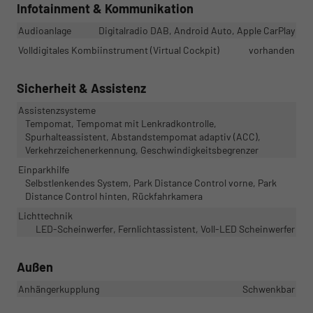
Infotainment & Kommunikation
Audioanlage
Digitalradio DAB, Android Auto, Apple CarPlay
Volldigitales Kombiinstrument (Virtual Cockpit)
vorhanden
Sicherheit & Assistenz
Assistenzsysteme
Tempomat, Tempomat mit Lenkradkontrolle,
Spurhalteassistent, Abstandstempomat adaptiv (ACC),
Verkehrzeichenerkennung, Geschwindigkeitsbegrenzer
Einparkhilfe
Selbstlenkendes System, Park Distance Control vorne, Park
Distance Control hinten, Rückfahrkamera
Lichttechnik
LED-Scheinwerfer, Fernlichtassistent, Voll-LED Scheinwerfer
Außen
Anhängerkupplung
Schwenkbar