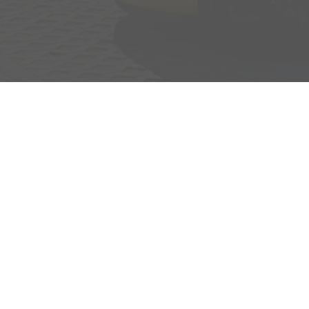
Adresse
Egerlandstrasse 42
84513 Töging am Inn