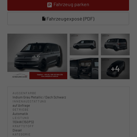
Fahrzeug parken
Fahrzeugexposé (PDF)
+4
AUSSENFARBE
Indium Grau Metallic / Dach Schwarz
INNENAUSSTATTUNG
auf Anfrage
GETRIEBE
Automatik
LEISTUNG
110 kW (150 PS)
KRAFTSTOFF
Diesel
KATEGORIE