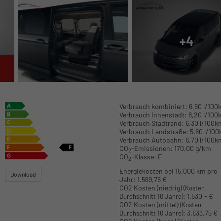
+4
Verbrauch kombiniert:
6,50 l/100
Verbrauch Innenstadt:
8,20 l/100
Verbrauch Stadtrand:
6,30 l/100k
Verbrauch Landstraße:
5,60 l/10
Verbrauch Autobahn:
6,70 l/100k
CO
-Emissionen:
170,00 g/km
2
CO
-Klasse:
F
2
Energiekosten bei 15.000 km pro
Download
Jahr:
1.569,75 €
CO2 Kosten (niedrig)
(Kosten
:
1.530,- €
Durchschnitt 10 Jahre)
CO2 Kosten (mittel)
(Kosten
:
3.633,75 €
Durchschnitt 10 Jahre)