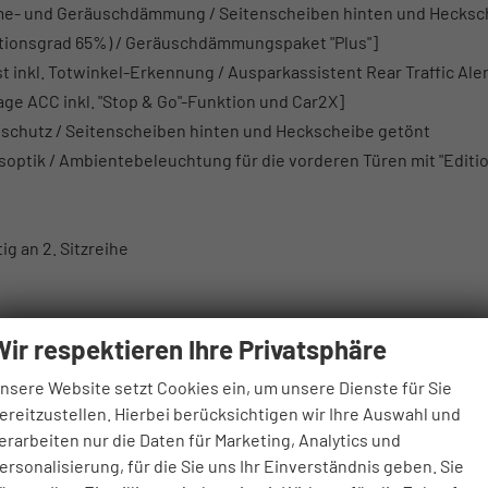
e- und Geräuschdämmung / Seitenscheiben hinten und Hecksc
tionsgrad 65%) / Geräuschdämmungspaket "Plus"]
t inkl. Totwinkel-Erkennung / Ausparkassistent Rear Traffic Aler
e ACC inkl. "Stop & Go"-Funktion und Car2X]
schutz / Seitenscheiben hinten und Heckscheibe getönt
optik / Ambientebeleuchtung für die vorderen Türen mit "Editio
ig an 2. Sitzreihe
Wir respektieren Ihre Privatsphäre
 bei Erkennung von entgegenkommenden Fahrzeugen in Kurven
nsere Website setzt Cookies ein, um unsere Dienste für Sie
ereitzustellen. Hierbei berücksichtigen wir Ihre Auswahl und
ützung
erarbeiten nur die Daten für Marketing, Analytics und
on innen
ersonalisierung, für die Sie uns Ihr Einverständnis geben. Sie