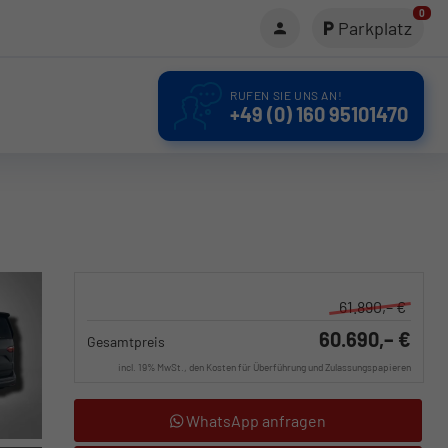
0
Parkplatz
RUFEN SIE UNS AN!
+49 (0) 160 95101470
61.890,– €
60.690,– €
Gesamtpreis
incl. 19% MwSt., den Kosten für Überführung und Zulassungspapieren
WhatsApp anfragen