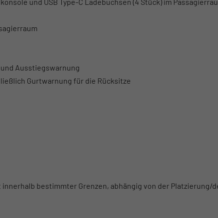
telkonsole und USB Type-C Ladebuchsen (4 Stück) im Passagierrau
ssagierraum
nt und Ausstiegswarnung
ließlich Gurtwarnung für die Rücksitze
 innerhalb bestimmter Grenzen, abhängig von der Platzierung/