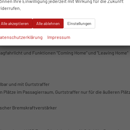
önnen Ihre Einwilligung jederzeit mit Wirkung für die Zukunft
iderrufen.
Alle akzeptieren
Alle ablehnen
Einstellungen
atenschutzerklärung
Impressum
agfahrlicht und Funktionen "Coming Home" und "Leaving Home"
bar und mit Gurtstraffer
Plätze im Passagierraum, Gurtstraffer nur für die äußeren Plätz
scher Bremskraftverstärker