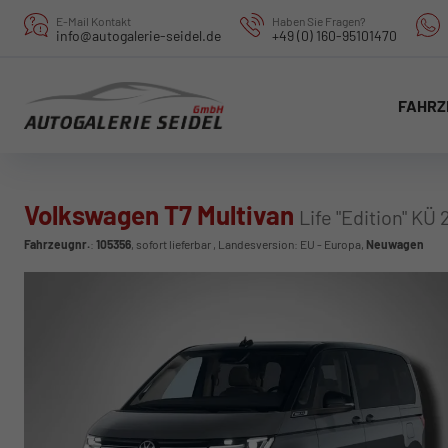
E-Mail Kontakt
Haben Sie Fragen?
info@autogalerie-seidel.de
+49 (0) 160-95101470
FAHRZ
Volkswagen T7 Multivan
Life "Edition" KÜ
Fahrzeugnr.
:
105356
,
sofort lieferbar
, Landesversion: EU - Europa,
Neuwagen