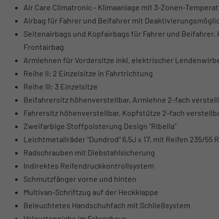
Air Care Climatronic - Klimaanlage mit 3-Zonen-Temperat
Airbag für Fahrer und Beifahrer mit Deaktivierungsmöglic
Seitenairbags und Kopfairbags für Fahrer und Beifahrer, 
Frontairbag
Armlehnen für Vordersitze inkl. elektrischer Lendenwirb
Reihe II: 2 Einzelsitze in Fahrtrichtung
Reihe III: 3 Einzelsitze
Beifahrersitz höhenverstellbar, Armlehne 2-fach verstell
Fahrersitz höhenverstellbar, Kopfstütze 2-fach verstellb
Zweifarbige Stoffpolsterung Design "Ribella"
Leichtmetallräder "Dundrod" 6,5J x 17, mit Reifen 235/55 
Radschrauben mit Diebstahlsicherung
Indirektes Reifendruckkontrollsystem
Schmutzfänger vorne und hinten
Multivan-Schriftzug auf der Heckklappe
Beleuchtetes Handschuhfach mit Schließsystem
Velourteppiche im Fahrerhaus