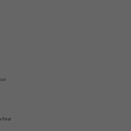
Poor
a Rear