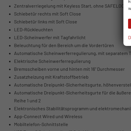
k
Zentralverriegelung mit Keyless Start, ohne SAFELOCK
w
Schiebetür rechts mit Soft Close
Schiebetür links mit Soft Close
LED-Rückleuchten
D
LED-Scheinwerfer mit Tagfahrlicht
Beleuchtung für den Bereich um die Vordertüren
Automatische Scheinwerferregulierung, mit separatem T
Elektrische Scheinwerferregulierung
Bremsscheiben vorne und hinten mit 16" Durchmesser
Zusatzheizung mit Kraftstoffbetrieb
Automatische Dreipunkt-Sicherheitsgurte, höhenverstell
Automatische Dreipunkt-Sicherheitsgurte für die äußeren 
Reihe 1 und 2
Elektronisches Stabilitätsprogramm und elektromechani
App-Connect Wired und Wireless
Mobiltelefon-Schnittstelle