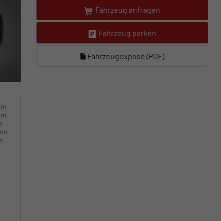
Fahrzeug anfragen
Fahrzeug parken
Fahrzeugexposé (PDF)
km
km
m
0km
m