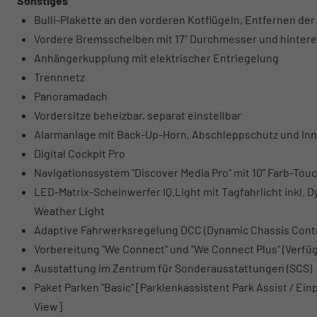
Sonstiges
Bulli-Plakette an den vorderen Kotflügeln, Entfernen de
Vordere Bremsscheiben mit 17" Durchmesser und hintere
Anhängerkupplung mit elektrischer Entriegelung
Trennnetz
Panoramadach
Vordersitze beheizbar, separat einstellbar
Alarmanlage mit Back-Up-Horn, Abschleppschutz und 
Digital Cockpit Pro
Navigationssystem "Discover Media Pro" mit 10" Farb-Touc
LED-Matrix-Scheinwerfer IQ.Light mit Tagfahrlicht inkl.
Weather Light
Adaptive Fahrwerksregelung DCC (Dynamic Chassis Contr
Vorbereitung "We Connect" und "We Connect Plus" (Verfü
Ausstattung im Zentrum für Sonderausstattungen (SCS)
Paket Parken "Basic" [Parklenkassistent Park Assist / Ei
View]