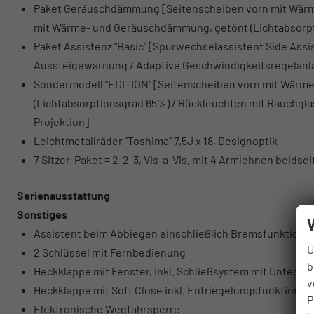
Paket Geräuschdämmung [Seitenscheiben vorn mit Wärm
mit Wärme- und Geräuschdämmung, getönt (Lichtabsorp
Paket Assistenz "Basic" [Spurwechselassistent Side Assis
Aussteigewarnung / Adaptive Geschwindigkeitsregelanlag
Sondermodell "EDITION" [Seitenscheiben vorn mit Wärme
(Lichtabsorptionsgrad 65%) / Rückleuchten mit Rauchglas
Projektion]
Leichtmetallräder "Toshima" 7,5J x 18, Designoptik
7 Sitzer-Paket = 2-2-3, Vis-a-Vis, mit 4 Armlehnen beidseit
Serienausstattung
Sonstiges
Assistent beim Abbiegen einschließlich Bremsfunktion
U
2 Schlüssel mit Fernbedienung
b
Heckklappe mit Fenster, inkl. Schließsystem mit Unterst
v
Heckklappe mit Soft Close inkl. Entriegelungsfunktion v
P
Elektronische Wegfahrsperre