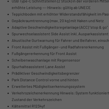
USB Type-C Schnittstellen (2 Stück) in der vorderen Mit
erhöhte Leistung --- Hinweis: gültig ab UNECE
Teppichboden mit erhöhter Widerstandsfähigkeit im Pa
Gepäckraumtrennung (max. 20 kg) mit Haken und Netz
Adaptive Geschwindigkeitsregelanlage (ACC) "stop & go"
Spurwechselassistent Side Assist inkl. Ausparkassiste
Akustische Gurtwarnung für Fahrer und Beifahrer, einsch
Front Assist mit Fußgänger- und Radfahrererkennung
Fußgängererkennung für Front Assist
Scheibenwaschanlage mit Regensensor
Spurhalteassistent Lane Assist
Prädiktiver Geschwindigkeitsbegrenzer
Park Distance Control vorne und hinten
Erweitertes Müdigkeitserkennungssystem
Verkehrszeichenerkennung Hinweis: System funktioniert
Zustand der Verkehrszeichen
Kältemittel R1234yf