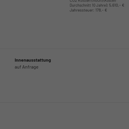
CO2 Kosten (hoch)
(Kosten
:
5.610,- €
Durchschnitt 10 Jahre)
Jahressteuer:
178,- €
Innenausstattung
auf Anfrage