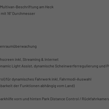
r Multivan-Beschriftung am Heck
 mit 16" Durchmesser
Innenraumüberwachung
hscreen inkl. Streaming & Internet
 Dynamic Light Assist, dynamische Scheinwerferregulierung und 
ol) für dynamisches Fahrwerk inkl. Fahrmodi-Auswahl
gbarkeit der Funktionen abhängig vom Land)
nparkhilfe vorn und hinten Park Distance Control / Rückfahrkamer