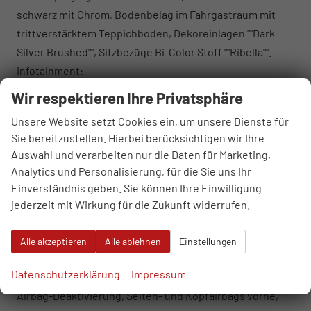
schwarz mit Chrom, Bodenbelag im Fahrgastraum mit
trittverstärktem Teppichboden, Dekoreinlagen ""Dark
Silver Brushed"", Sitzbezüge Bi-Color Stoff ""Ribella"".
Infotainment:
App-Connect inkl. Wireless (Navigation über Smartphone
Wir respektieren Ihre Privatsphäre
möglich), Car2X, (DAB+), Lautsprecher 8 Stück, USB-C-
Unsere Website setzt Cookies ein, um unsere Dienste für
Schnittstelle vorne & hinten (2 USB vorne und 4 USB im
Sie bereitzustellen. Hierbei berücksichtigen wir Ihre
FGSTR), Sprachsteuerung inkl. ICC
Auswahl und verarbeiten nur die Daten für Marketing,
(InCarCommunication), Mobiltelefon-Schnittstelle
Analytics und Personalisierung, für die Sie uns Ihr
(Bluetooth)
Einverständnis geben. Sie können Ihre Einwilligung
Fahrwerk/Sonstiges:
jederzeit mit Wirkung für die Zukunft widerrufen.
17 Zoll Fahrwerk, 19.7 kWh Batterie, Ladeleistung bis zu
40kW (DC) bzw. 11 kW (AC)
Alle akzeptieren
Alle ablehnen
Einstellungen
Sicherheit und Fahrerassistenz:
Datenschutzerklärung
Impressum
ABS, ESP, Airbag für Fahrer und Beifahrer mit Beifahrer-
Airbag-Deaktivierung, Seiten- und Kopfairbags vorne,