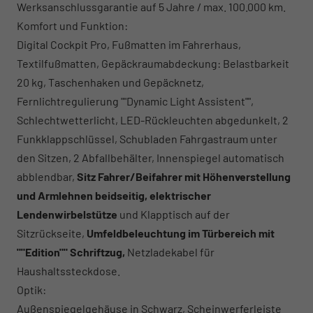
Werksanschlussgarantie auf 5 Jahre / max. 100.000 km.
Komfort und Funktion:
Digital Cockpit Pro, Fußmatten im Fahrerhaus,
Textilfußmatten, Gepäckraumabdeckung: Belastbarkeit
20 kg, Taschenhaken und Gepäcknetz,
Fernlichtregulierung ""Dynamic Light Assistent"",
Schlechtwetterlicht, LED-Rückleuchten abgedunkelt, 2
Funkklappschlüssel, Schubladen Fahrgastraum unter
den Sitzen, 2 Abfallbehälter, Innenspiegel automatisch
abblendbar,
Sitz
Fahrer/Beifahrer mit Höhenverstellung
und Armlehnen beidseitig,
elektrischer
Lendenwirbelstütze
und Klapptisch auf der
Sitzrückseite,
Umfeldbeleuchtung im Türbereich mit
""Edition"" Schriftzug,
Netzladekabel für
Haushaltssteckdose.
Optik:
Außenspiegelgehäuse in Schwarz, Scheinwerferleiste