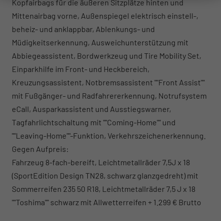
Kopfairbags für die äußeren Sitzplätze hinten und
Mittenairbag vorne, Außenspiegel elektrisch einstell-,
beheiz- und anklappbar, Ablenkungs- und
Müdigkeitserkennung, Ausweichunterstützung mit
Abbiegeassistent, Bordwerkzeug und Tire Mobility Set,
Einparkhilfe im Front- und Heckbereich,
Kreuzungsassistent, Notbremsassistent ""Front Assist""
mit Fußgänger- und Radfahrererkennung, Notrufsystem
eCall, Ausparkassistent und Ausstiegswarner,
Tagfahrlichtschaltung mit ""Coming-Home"" und
""Leaving-Home""-Funktion, Verkehrszeichenerkennung.
Gegen Aufpreis:
Fahrzeug 8-fach-bereift, Leichtmetallräder 7,5J x 18
(SportEdition Design TN28, schwarz glanzgedreht) mit
Sommerreifen 235 50 R18, Leichtmetallräder 7,5 J x 18
""Toshima"" schwarz mit Allwetterreifen + 1.299 € Brutto