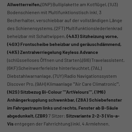
Allwetterreifen,
(0NP) Bulliplakette am Kotflügel, (1U3)
Bodenschienen mit Multifunktionstisch inkl. 3
Becherhalter, verschiebbar auf der vollständigen Länge
des Schienensystems, (2FT) Multifunktionslederlenkrad
beheizbar mit Schaltwippen,
(4A3) Sitzheizung vorne,
(4GX) Frontscheibe beheizbar und geräuschdämmend,
(4K5) Zentralverriegelung Keyless Advance
(schlüsselloses Öffnen und Starten),(6I6) Travelassistent,
(6KF) Scheinwerferleiste hinterleuchtet, (7AL)
Diebstahlwarnanlage, (7UY) Radio Navigationssystem
Discover Pro, (9AH) Klimaanlage ""Air Care Climatronic"",
(N2S) Sitzbezug Bi-Colour ""ArtVelours"",
(1M6)
Anhängerkupplung schwenkbar,
(Z8A) Schiebefenster
im Fahrgastraum links und rechts, Fenster ab B-Säule
abgedunkelt,
(ZBR)
7 Sitzer:
Sitzvariante 2-2-3 (Vis-a-
Vis
entgegen der Fahrrichtung) inkl. 4 Armlehnen.