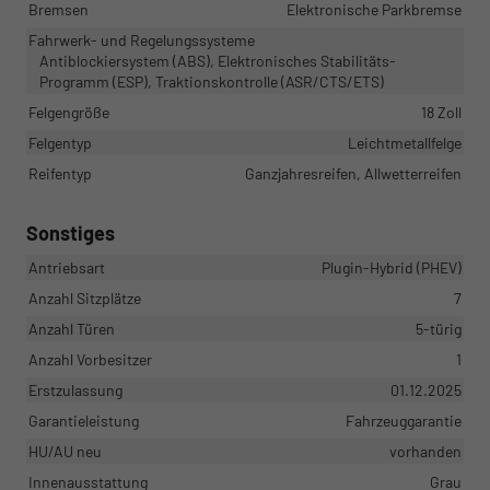
Bremsen
Elektronische Parkbremse
Fahrwerk- und Regelungssysteme
Antiblockiersystem (ABS), Elektronisches Stabilitäts-
Programm (ESP), Traktionskontrolle (ASR/CTS/ETS)
Felgengröße
18 Zoll
Felgentyp
Leichtmetallfelge
Reifentyp
Ganzjahresreifen, Allwetterreifen
Sonstiges
Antriebsart
Plugin-Hybrid (PHEV)
Anzahl Sitzplätze
7
Anzahl Türen
5-türig
Anzahl Vorbesitzer
1
Erstzulassung
01.12.2025
Garantieleistung
Fahrzeuggarantie
HU/AU neu
vorhanden
Innenausstattung
Grau