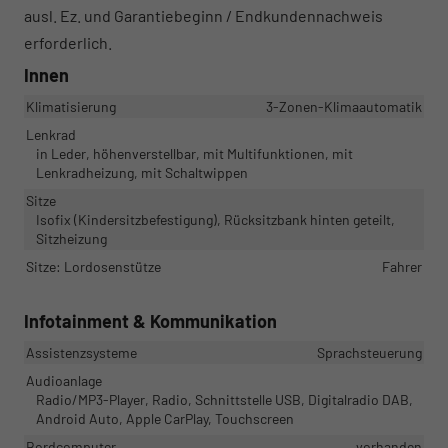
ausl. Ez. und Garantiebeginn / Endkundennachweis
erforderlich.
Innen
Klimatisierung
3-Zonen-Klimaautomatik
Lenkrad
in Leder, höhenverstellbar, mit Multifunktionen, mit
Lenkradheizung, mit Schaltwippen
Sitze
Isofix (Kindersitzbefestigung), Rücksitzbank hinten geteilt,
Sitzheizung
Sitze: Lordosenstütze
Fahrer
Infotainment & Kommunikation
Assistenzsysteme
Sprachsteuerung
Audioanlage
Radio/MP3-Player, Radio, Schnittstelle USB, Digitalradio DAB,
Android Auto, Apple CarPlay, Touchscreen
Bordcomputer
vorhanden