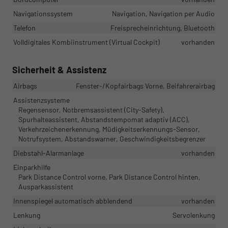
Navigationssystem
Navigation, Navigation per Audio
Telefon
Freisprecheinrichtung, Bluetooth
Volldigitales Kombiinstrument (Virtual Cockpit)
vorhanden
Sicherheit & Assistenz
Airbags
Fenster-/Kopfairbags Vorne, Beifahrerairbag
Assistenzsysteme
Regensensor, Notbremsassistent (City-Safety),
Spurhalteassistent, Abstandstempomat adaptiv (ACC),
Verkehrzeichenerkennung, Müdigkeitserkennungs-Sensor,
Notrufsystem, Abstandswarner, Geschwindigkeitsbegrenzer
Diebstahl-Alarmanlage
vorhanden
Einparkhilfe
Park Distance Control vorne, Park Distance Control hinten,
Ausparkassistent
Innenspiegel automatisch abblendend
vorhanden
Lenkung
Servolenkung