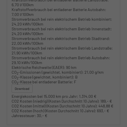
6,70 l/100km
Kraftstoffverbrauch bei entladener Batterie Autobahn:
7,00 l/100km
Stromverbrauch bei rein elektrischem Betrieb kombiniert:
24,20 kWh/100km
Stromverbrauch bei rein elektrischem Betrieb Innenstadt:
24,20 kWh/100km
Stromverbrauch bei rein elektrischem Betrieb Stadtrand:
22,00 kWh/100km
Stromverbrauch bei rein elektrischem Betrieb Landstraße:
21,90 kWh/100km
Stromverbrauch bei rein elektrischem Betrieb Autobahn:
29,10 kWh/100km
Elektrische Reichweite (EAER):
90 km
CO
-Emissionen (gewichtet, kombiniert):
21,00 g/km
2
CO
-Klasse (gewichtet, kombiniert):
B
2
CO
-Klasse bei entladener Batterie:
F
2
Download
Energiekosten bei 15.000 km pro Jahr:
1.314,00 €
CO2 Kosten (niedrig)
:
189,- €
(Kosten Durchschnitt 10 Jahre)
CO2 Kosten (mittel)
:
448,88 €
(Kosten Durchschnitt 10 Jahre)
CO2 Kosten (hoch)
:
693,- €
(Kosten Durchschnitt 10 Jahre)
Jahressteuer:
30,- €