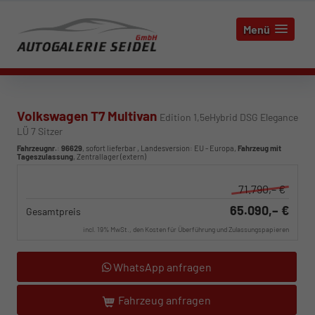
Menü
Volkswagen T7 Multivan
Edition 1,5eHybrid DSG Elegance
LÜ 7 Sitzer
Fahrzeugnr.
:
96629
,
sofort lieferbar
, Landesversion: EU - Europa,
Fahrzeug mit
Tageszulassung
, Zentrallager (extern)
71.790,– €
65.090,– €
Gesamtpreis
incl. 19% MwSt., den Kosten für Überführung und Zulassungspapieren
WhatsApp anfragen
Fahrzeug anfragen