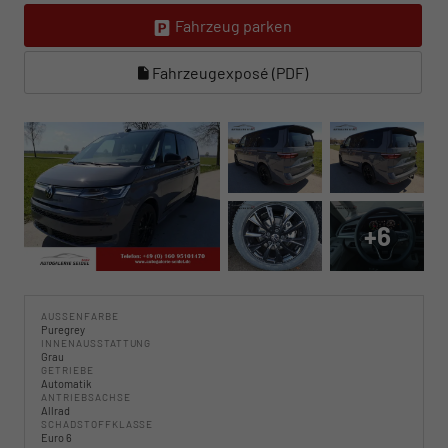
Fahrzeug parken
Fahrzeugexposé (PDF)
+6
AUSSENFARBE
Puregrey
INNENAUSSTATTUNG
Grau
GETRIEBE
Automatik
ANTRIEBSACHSE
Allrad
SCHADSTOFFKLASSE
Euro 6