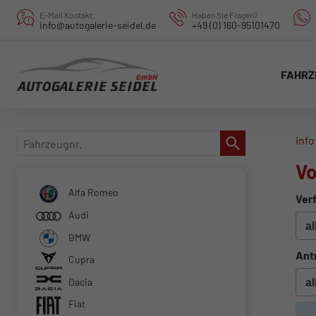
E-Mail Kontakt
Haben Sie Fragen?
info@autogalerie-seidel.de
+49 (0) 160-95101470
FAHRZ
Fahrzeugnr.
info
Vo
Alfa Romeo
Verf
Audi
BMW
Ant
Cupra
Dacia
Fiat