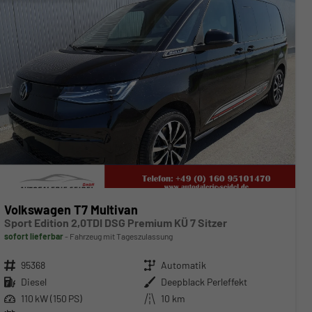
Volkswagen T7 Multivan
Sport Edition 2,0TDI DSG Premium KÜ 7 Sitzer
sofort lieferbar
Fahrzeug mit Tageszulassung
Fahrzeugnr.
95368
Getriebe
Automatik
Kraftstoff
Diesel
Außenfarbe
Deepblack Perleffekt
Leistung
110 kW (150 PS)
Kilometerstand
10 km