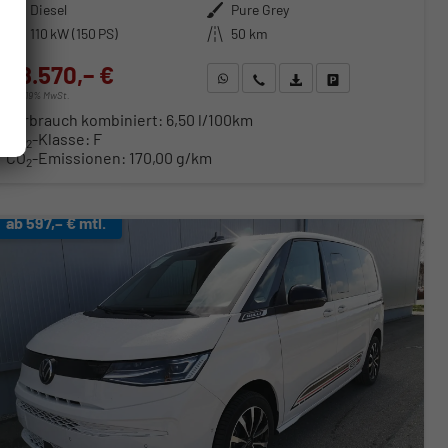
Kraftstoff
Diesel
Außenfarbe
Pure Grey
Leistung
110 kW (150 PS)
Kilometerstand
50 km
58.570,– €
WhatsApp anfragen
Wir rufen Sie an
Fahrzeugexposé (PDF)
Fahrzeug parken
incl. 19% MwSt.
Verbrauch kombiniert:
6,50 l/100km
CO
-Klasse:
F
2
CO
-Emissionen:
170,00 g/km
2
ab 597,– € mtl.