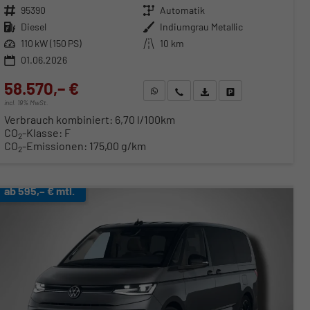
Fahrzeugnr.
95390
Getriebe
Automatik
Kraftstoff
Diesel
Außenfarbe
Indiumgrau Metallic
Leistung
110 kW (150 PS)
Kilometerstand
10 km
01.06.2026
58.570,– €
WhatsApp anfragen
Wir rufen Sie an
Fahrzeugexposé (PDF)
Fahrzeug parken
incl. 19% MwSt.
Verbrauch kombiniert:
6,70 l/100km
CO
-Klasse:
F
2
CO
-Emissionen:
175,00 g/km
2
ab 595,– € mtl.