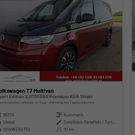
olkswagen T7 Multivan
port Edition 2,0TDI DSG Premium KÜ 5 Sitzer
verbindliche Lieferzeit:
14 Tage
Fahrzeug mit Tageszulassung
zeugnr.
95374
Getriebe
Automatik
ftstoff
Diesel
Außenfarbe
Deepblack Perleffekt / Fortanarot Met.
stung
110 kW (150 PS)
Kilometerstand
10 km