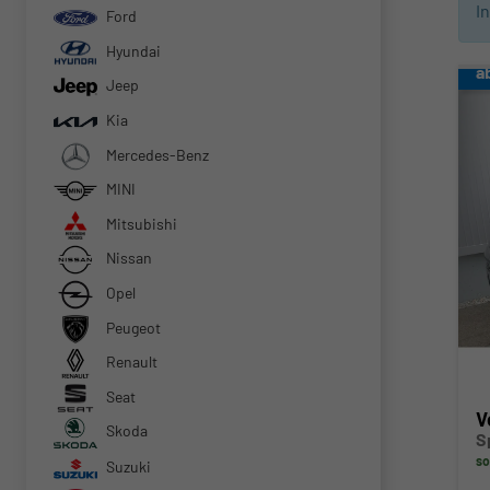
I
Ford
Hyundai
a
Jeep
Kia
Mercedes-Benz
MINI
Mitsubishi
Nissan
Opel
Peugeot
Renault
Seat
V
Skoda
S
so
Suzuki