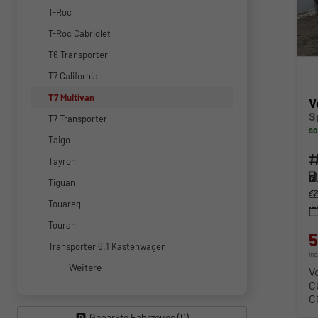
T-Roc
T-Roc Cabriolet
T6 Transporter
T7 California
T7 Multivan
V
S
T7 Transporter
so
Taigo
Fahr
Tayron
Kra
Tiguan
Lei
Touareg
Touran
5
Transporter 6.1 Kastenwagen
in
Weitere
V
C
C
Geparkte Fahrzeuge (
0
)