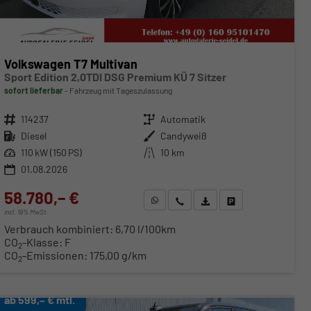
Volkswagen T7 Multivan
Sport Edition 2,0TDI DSG Premium KÜ 7 Sitzer
sofort lieferbar
Fahrzeug mit Tageszulassung
Fahrzeugnr.
114237
Getriebe
Automatik
Kraftstoff
Diesel
Außenfarbe
Candyweiß
Leistung
110 kW (150 PS)
Kilometerstand
10 km
01.08.2026
58.780,– €
WhatsApp anfragen
Wir rufen Sie an
Fahrzeugexposé (PDF)
Fahrzeug parken
incl. 19% MwSt.
Verbrauch kombiniert:
6,70 l/100km
CO
-Klasse:
F
2
CO
-Emissionen:
175,00 g/km
2
ab 599,– € mtl.