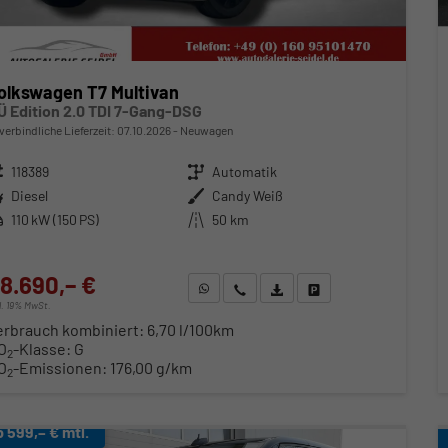
olkswagen T7 Multivan
Ü Edition 2.0 TDI 7-Gang-DSG
verbindliche Lieferzeit:
07.10.2026
Neuwagen
zeugnr.
118389
Getriebe
Automatik
ftstoff
Diesel
Außenfarbe
Candy Weiß
stung
110 kW (150 PS)
Kilometerstand
50 km
8.690,– €
WhatsApp anfragen
Wir rufen Sie an
Fahrzeugexposé (PDF)
Fahrzeug parken
cl. 19% MwSt.
erbrauch kombiniert:
6,70 l/100km
O
-Klasse:
G
2
O
-Emissionen:
176,00 g/km
2
b 599,– € mtl.