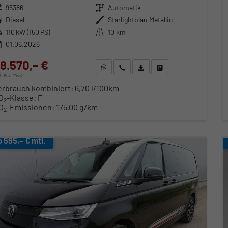
zeugnr.
95386
Getriebe
Automatik
ftstoff
Diesel
Außenfarbe
Starlightblau Metallic
stung
110 kW (150 PS)
Kilometerstand
10 km
01.06.2026
8.570,– €
WhatsApp anfragen
Wir rufen Sie an
Fahrzeugexposé (PDF)
Fahrzeug parken
cl. 19% MwSt.
erbrauch kombiniert:
6,70 l/100km
O
-Klasse:
F
2
O
-Emissionen:
175,00 g/km
2
b 595,– € mtl.