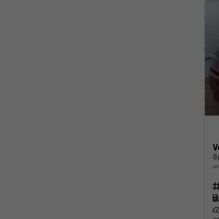
V
S
un
Fahr
Kra
Lei