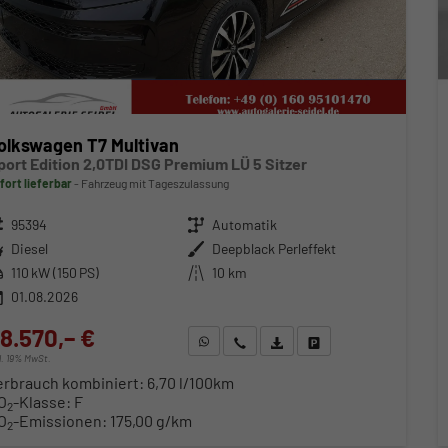
olkswagen T7 Multivan
port Edition 2,0TDI DSG Premium LÜ 5 Sitzer
fort lieferbar
Fahrzeug mit Tageszulassung
zeugnr.
95394
Getriebe
Automatik
ftstoff
Diesel
Außenfarbe
Deepblack Perleffekt
stung
110 kW (150 PS)
Kilometerstand
10 km
01.08.2026
8.570,– €
WhatsApp anfragen
Wir rufen Sie an
Fahrzeugexposé (PDF)
Fahrzeug parken
cl. 19% MwSt.
erbrauch kombiniert:
6,70 l/100km
O
-Klasse:
F
2
O
-Emissionen:
175,00 g/km
2