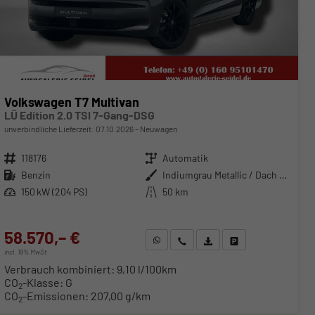
Volkswagen T7 Multivan
LÜ Edition 2.0 TSI 7-Gang-DSG
unverbindliche Lieferzeit:
07.10.2026
Neuwagen
Fahrzeugnr.
118176
Getriebe
Automatik
Kraftstoff
Benzin
Außenfarbe
Indiumgrau Metallic / Dach Schwarz
Leistung
150 kW (204 PS)
Kilometerstand
50 km
58.570,– €
WhatsApp anfragen
Wir rufen Sie an
Fahrzeugexposé (PDF)
Fahrzeug parken
incl. 19% MwSt.
Verbrauch kombiniert:
9,10 l/100km
CO
-Klasse:
G
2
CO
-Emissionen:
207,00 g/km
2