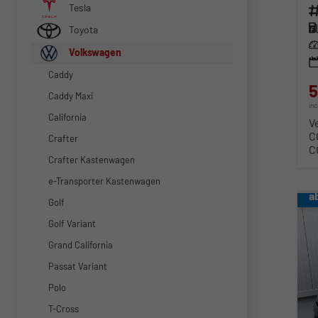
Tesla
Fahr
Kra
Toyota
Lei
Volkswagen
Caddy
5
Caddy Maxi
in
California
V
C
Crafter
C
Crafter Kastenwagen
e-Transporter Kastenwagen
a
Golf
Golf Variant
Grand California
Passat Variant
Polo
T-Cross