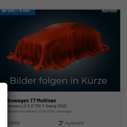
ab 595,– € mtl.
Volkswagen T7 Multivan
Business LÜ 2.0 TDI 7-Gang-DSG
unverbindliche Lieferzeit:
27.08.2026
Neuwagen
Fahrzeugnr.
118308
Getriebe
Automatik