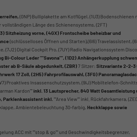
erreifen,
(0NP) Bulliplakette am Kotflügel, (1U3) Bodenschienen 
der vollständigen Länge des Schienensystems, (2FT)
3) Sitzheizung vorne,
(4GX) Frontscheibe beheizbar und
ance
(schlüsselloses Öffnen und Starten),(6I6) Travelassistent, (
, (7J2) Digital Cockpit Pro, (7UY) Radio Navigationssystem Disc
g Bi-Colour Leder ""Savona"",
(1D2)
Anhängerkupplung schwen
nster ab B-Säule abgedunkelt,
(ZBR)
7 Sitzer:
Sitzvariante 2-2-3 
hrwerk 17 Zoll, (2H5) Fahrprofilauswahl,
(3FG) Panoramaglasdac
W7) Proaktives Insassenschutzsystem, (9IJ) Mobiltelefon-Schnitt
Harman Kardon""
inkl. 13 Lautsprecher, 840 Watt Gesamtleistung
,
Parklenkassistent inkl.
""Area View"" inkl. Rückfahrkamera, (ZE
klappe, Ambientebeleuchtung 30-farbig,
Heckklappe sowie
gelung ACC mit ""stop & go"" und Geschwindigkeitsbegrenzer,