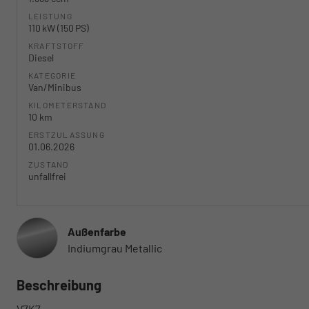
LEISTUNG
110 kW (150 PS)
KRAFTSTOFF
Diesel
KATEGORIE
Van/Minibus
KILOMETERSTAND
10 km
ERSTZULASSUNG
01.06.2026
ZUSTAND
unfallfrei
Außenfarbe
Indiumgrau Metallic
Beschreibung
V7K7