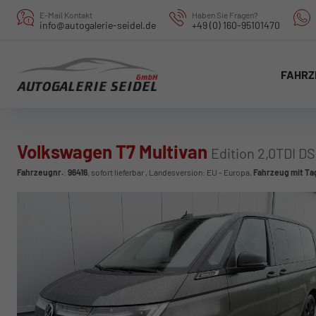
E-Mail Kontakt
Haben Sie Fragen?
info@autogalerie-seidel.de
+49 (0) 160-95101470
FAHRZ
Volkswagen T7 Multivan
Edition 2,0TDI DS
Fahrzeugnr.
:
96416
,
sofort lieferbar
, Landesversion: EU - Europa,
Fahrzeug mit T