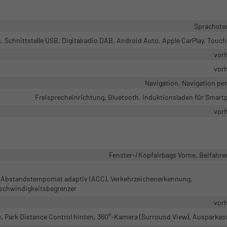
Sprachste
Schnittstelle USB, Digitalradio DAB, Android Auto, Apple CarPlay, Touc
vor
vor
Navigation, Navigation pe
Freisprecheinrichtung, Bluetooth, Induktionsladen für Smar
vor
Fenster-/Kopfairbags Vorne, Beifahre
t, Abstandstempomat adaptiv (ACC), Verkehrzeichenerkennung,
schwindigkeitsbegrenzer
vor
, Park Distance Control hinten, 360°-Kamera (Surround View), Ausparkas