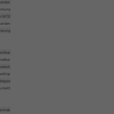
handen
enkung
v (AFS)
handen
dienung
enkbar
tellbar
madach
etätigt
klappe
unkelt)
antrieb