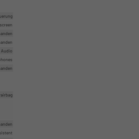
uerung
hscreen
handen
handen
r Audio
tphones
handen
rairbag
handen
sistent