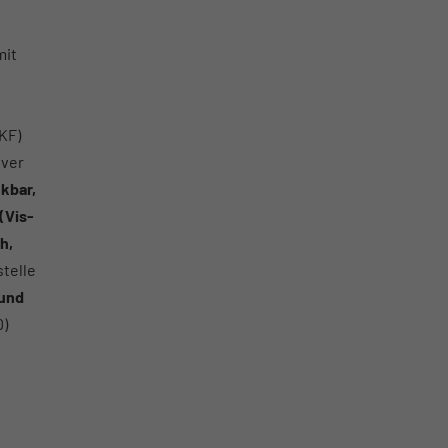
mit
6KF)
over
kbar,
(Vis-
h,
stelle
 und
D)