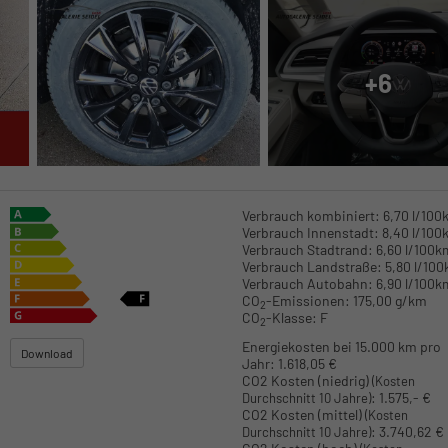
+6
Verbrauch kombiniert:
6,70 l/100
Verbrauch Innenstadt:
8,40 l/100
Verbrauch Stadtrand:
6,60 l/100k
Verbrauch Landstraße:
5,80 l/10
Verbrauch Autobahn:
6,90 l/100k
CO
-Emissionen:
175,00 g/km
2
CO
-Klasse:
F
2
Energiekosten bei 15.000 km pro
Download
Jahr:
1.618,05 €
CO2 Kosten (niedrig)
(Kosten
:
1.575,- €
Durchschnitt 10 Jahre)
CO2 Kosten (mittel)
(Kosten
:
3.740,62 €
Durchschnitt 10 Jahre)