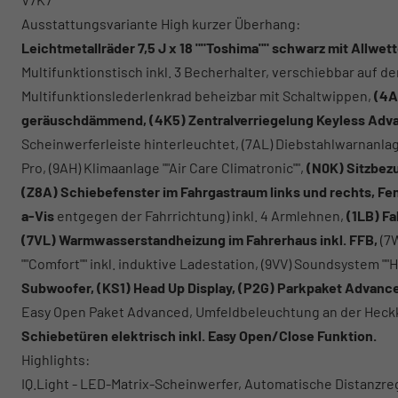
Ausstattungsvariante High kurzer Überhang:
Leichtmetallräder 7,5 J x 18 ""Toshima"" schwarz mit Allwett
Multifunktionstisch inkl. 3 Becherhalter, verschiebbar auf 
Multifunktionslederlenkrad beheizbar mit Schaltwippen,
(4A
geräuschdämmend,
(4K5) Zentralverriegelung Keyless Adv
Scheinwerferleiste hinterleuchtet, (7AL) Diebstahlwarnanlage
Pro, (9AH) Klimaanlage ""Air Care Climatronic"",
(N0K) Sitzbezu
(Z8A) Schiebefenster im Fahrgastraum links und rechts, Fe
a-Vis
entgegen der Fahrrichtung) inkl. 4 Armlehnen,
(1LB) Fa
(7VL) Warmwasserstandheizung im Fahrerhaus inkl. FFB,
(7
""Comfort"" inkl. induktive Ladestation,
(9VV) Soundsystem ""
Subwoofer,
(KS1) Head Up Display, (P2G) Parkpaket Advance
Easy Open Paket Advanced,
Umfeldbeleuchtung an der Heck
Schiebetüren elektrisch inkl. Easy Open/Close Funktion.
Highlights:
IQ.Light - LED-Matrix-Scheinwerfer, Automatische Distanzre