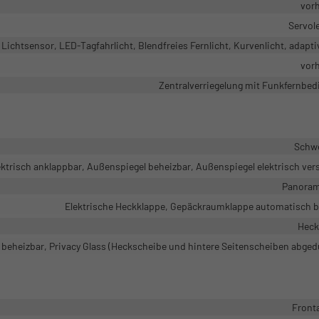
vor
Servol
Lichtsensor, LED-Tagfahrlicht, Blendfreies Fernlicht, Kurvenlicht, adapti
vor
Zentralverriegelung mit Funkfernbe
Schw
ktrisch anklappbar, Außenspiegel beheizbar, Außenspiegel elektrisch vers
Panora
Elektrische Heckklappe, Gepäckraumklappe automatisch b
Heck
beheizbar, Privacy Glass (Heckscheibe und hintere Seitenscheiben abged
Front