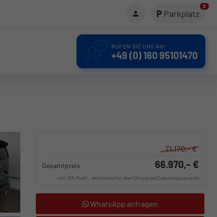
0
Parkplatz
RUFEN SIE UNS AN!
+49 (0) 160 95101470
71.170,– €
66.970,– €
Gesamtpreis
incl. 19% MwSt., den Kosten für Überführung und Zulassungspapieren
WhatsApp anfragen