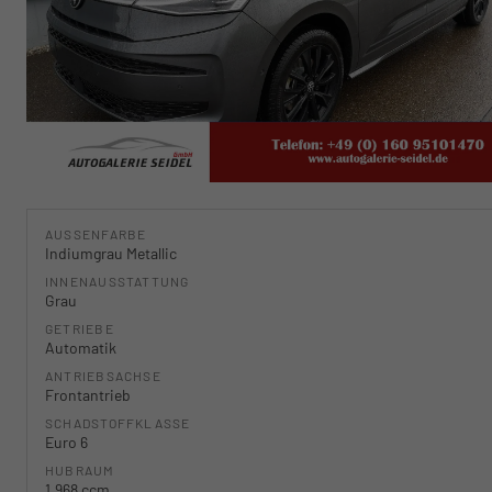
AUSSENFARBE
Indiumgrau Metallic
INNENAUSSTATTUNG
Grau
GETRIEBE
Automatik
ANTRIEBSACHSE
Frontantrieb
SCHADSTOFFKLASSE
Euro 6
HUBRAUM
1.968 ccm