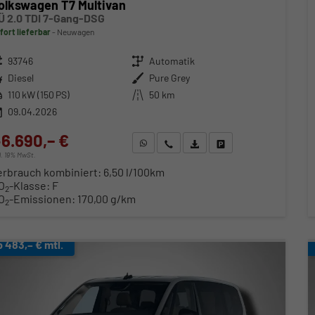
olkswagen T7 Multivan
Ü 2.0 TDI 7-Gang-DSG
fort lieferbar
Neuwagen
zeugnr.
93746
Getriebe
Automatik
ftstoff
Diesel
Außenfarbe
Pure Grey
stung
110 kW (150 PS)
Kilometerstand
50 km
09.04.2026
6.690,– €
WhatsApp anfragen
Wir rufen Sie an
Fahrzeugexposé (PDF)
Fahrzeug parken
cl. 19% MwSt.
erbrauch kombiniert:
6,50 l/100km
O
-Klasse:
F
2
O
-Emissionen:
170,00 g/km
2
b 483,– € mtl.