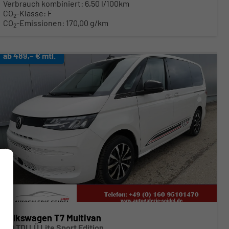
Verbrauch kombiniert:
6,50 l/100km
CO
-Klasse:
F
2
CO
-Emissionen:
170,00 g/km
2
ab 489,– € mtl.
Volkswagen T7 Multivan
2.0 TDI LÜ Lite Sport Edition