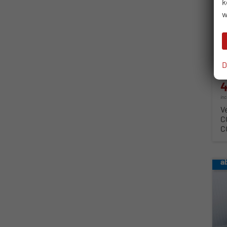
k
so
w
Fahr
Kra
Lei
D
4
in
V
C
C
a