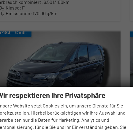
erbrauch kombiniert:
6,50 l/100km
O
-Klasse:
F
2
O
-Emissionen:
170,00 g/km
2
b 483,– € mtl.
Wir respektieren Ihre Privatsphäre
nsere Website setzt Cookies ein, um unsere Dienste für Sie
ereitzustellen. Hierbei berücksichtigen wir Ihre Auswahl und
erarbeiten nur die Daten für Marketing, Analytics und
olkswagen T7 Multivan
ersonalisierung, für die Sie uns Ihr Einverständnis geben. Sie
Ü 2.0 TDI 7-Gang-DSG