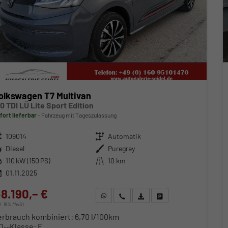
olkswagen T7 Multivan
.0 TDI LÜ Lite Sport Edition
fort lieferbar
Fahrzeug mit Tageszulassung
zeugnr.
109014
Getriebe
Automatik
ftstoff
Diesel
Außenfarbe
Puregrey
stung
110 kW (150 PS)
Kilometerstand
10 km
01.11.2025
8.190,– €
WhatsApp anfragen
Wir rufen Sie an
Fahrzeugexposé (PDF)
Fahrzeug parken
cl. 19% MwSt.
erbrauch kombiniert:
6,70 l/100km
O
-Klasse:
F