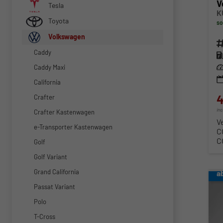
V
Tesla
K
Toyota
so
Volkswagen
Fahr
Caddy
Kra
Lei
Caddy Maxi
California
4
Crafter
in
Crafter Kastenwagen
V
e-Transporter Kastenwagen
C
C
Golf
Golf Variant
Grand California
a
Passat Variant
Polo
T-Cross