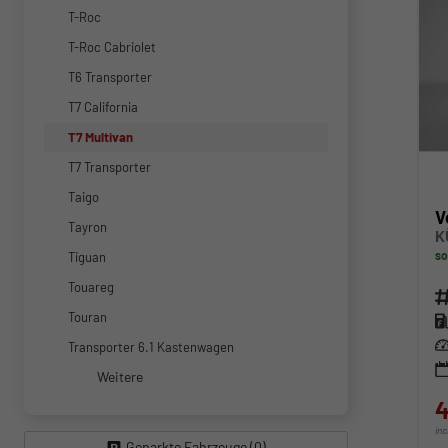
T-Roc
T-Roc Cabriolet
T6 Transporter
T7 California
T7 Multivan
T7 Transporter
Taigo
V
Tayron
K
so
Tiguan
Touareg
Fahr
Touran
Kra
Lei
Transporter 6.1 Kastenwagen
Weitere
4
in
Geparkte Fahrzeuge (
0
)