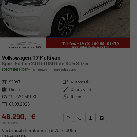
Volkswagen T7 Multivan
Sport Edition 2,0TDI DSG Lite KÜ 5 Sitzer
sofort lieferbar
Fahrzeug mit Tageszulassung
Fahrzeugnr.
95097
Getriebe
Automatik
Kraftstoff
Diesel
Außenfarbe
Candyweiß
Leistung
110 kW (150 PS)
Kilometerstand
10 km
01.08.2026
48.290,– €
WhatsApp anfragen
Wir rufen Sie an
Fahrzeugexposé (PDF)
Fahrzeug parken
incl. 19% MwSt.
Verbrauch kombiniert:
6,70 l/100km
CO
-Klasse:
F