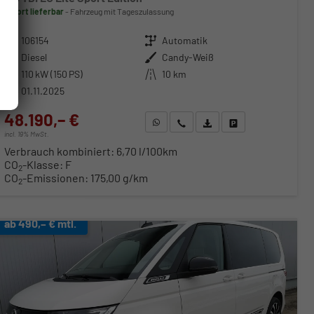
sofort lieferbar
Fahrzeug mit Tageszulassung
Fahrzeugnr.
106154
Getriebe
Automatik
Kraftstoff
Diesel
Außenfarbe
Candy-Weiß
Leistung
110 kW (150 PS)
Kilometerstand
10 km
01.11.2025
48.190,– €
WhatsApp anfragen
Wir rufen Sie an
Fahrzeugexposé (PDF)
Fahrzeug parken
incl. 19% MwSt.
Verbrauch kombiniert:
6,70 l/100km
CO
-Klasse:
F
2
CO
-Emissionen:
175,00 g/km
2
ab 490,– € mtl.