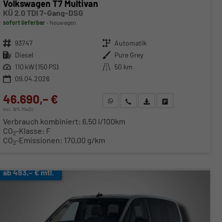
Volkswagen T7 Multivan
KÜ 2.0 TDI 7-Gang-DSG
sofort lieferbar
Neuwagen
Fahrzeugnr.
93747
Getriebe
Automatik
Kraftstoff
Diesel
Außenfarbe
Pure Grey
Leistung
110 kW (150 PS)
Kilometerstand
50 km
09.04.2026
46.690,– €
WhatsApp anfragen
Wir rufen Sie an
Fahrzeugexposé (PDF)
Fahrzeug parken
incl. 19% MwSt.
Verbrauch kombiniert:
6,50 l/100km
CO
-Klasse:
F
2
CO
-Emissionen:
170,00 g/km
2
ab 483,– € mtl.