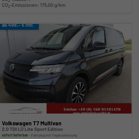
2
CO
-Emissionen:
175,00 g/km
2
ab 498,– € mtl.
Volkswagen T7 Multivan
2.0 TDI LÜ Lite Sport Edition
sofort lieferbar
Fahrzeug mit Tageszulassung