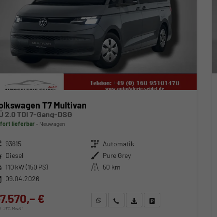
olkswagen T7 Multivan
Ü 2.0 TDI 7-Gang-DSG
fort lieferbar
Neuwagen
zeugnr.
93615
Getriebe
Automatik
ftstoff
Diesel
Außenfarbe
Pure Grey
stung
110 kW (150 PS)
Kilometerstand
50 km
09.04.2026
7.570,– €
WhatsApp anfragen
Wir rufen Sie an
Fahrzeugexposé (PDF)
Fahrzeug parken
cl. 19% MwSt.