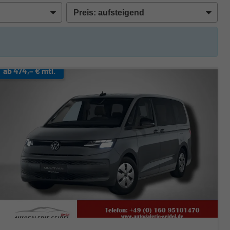
ab 474,– € mtl.