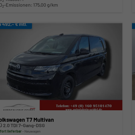
2
O
-Emissionen:
175,00 g/km
2
b 492,– € mtl.
olkswagen T7 Multivan
Ü 2.0 TDI 7-Gang-DSG
fort lieferbar
Neuwagen