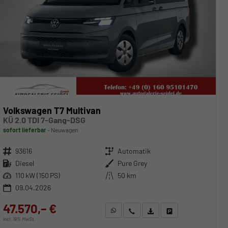
Volkswagen T7 Multivan
KÜ 2.0 TDI 7-Gang-DSG
sofort lieferbar
Neuwagen
Fahrzeugnr.
93616
Getriebe
Automatik
Kraftstoff
Diesel
Außenfarbe
Pure Grey
Leistung
110 kW (150 PS)
Kilometerstand
50 km
09.04.2026
47.570,– €
WhatsApp anfragen
Wir rufen Sie an
Fahrzeugexposé (PDF)
Fahrzeug parken
incl. 19% MwSt.