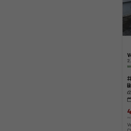
V
2
so
Fahr
Kra
Lei
4
in
V
C