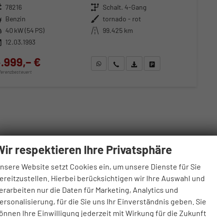
zeugnr.
78216
Getriebe
Schalt. 4-Gang
ftstoff
Benzin
Außenfarbe
tornado - rot
stung
40 kW (54 PS)
Kilometerstand
99.425 km
12.03.1993
.999,– €
WhatsApp anfragen
Wir rufen Sie an
Fahrzeugexposé (PDF)
Fahrzeug parken
fferenzbesteuert
Wir respektieren Ihre Privatsphäre
nsere Website setzt Cookies ein, um unsere Dienste für Sie
ereitzustellen. Hierbei berücksichtigen wir Ihre Auswahl und
erarbeiten nur die Daten für Marketing, Analytics und
ersonalisierung, für die Sie uns Ihr Einverständnis geben. Sie
önnen Ihre Einwilligung jederzeit mit Wirkung für die Zukunft