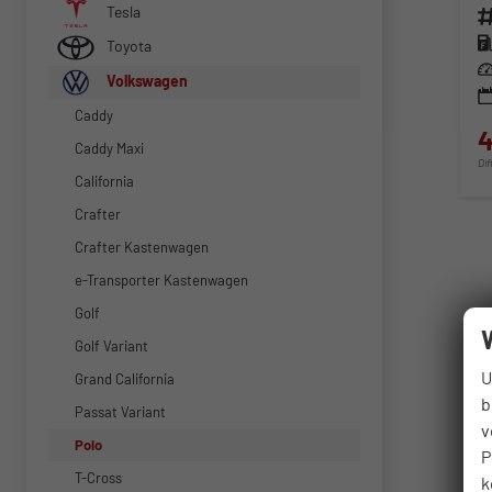
Tesla
Fahr
Kra
Toyota
Lei
Volkswagen
Caddy
4
Caddy Maxi
Di
California
Crafter
Crafter Kastenwagen
e-Transporter Kastenwagen
Golf
Golf Variant
U
Grand California
b
Passat Variant
v
Polo
P
T-Cross
k