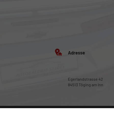
Adresse
Egerlandstrasse 42
84513 Töging am Inn