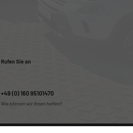
Rufen Sie an
+49 (0) 160 95101470
Wie können wir Ihnen helfen?