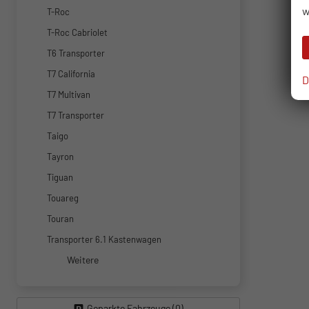
w
T-Roc
T-Roc Cabriolet
T6 Transporter
T7 California
D
T7 Multivan
T7 Transporter
Taigo
Tayron
Tiguan
Touareg
Touran
Transporter 6.1 Kastenwagen
Weitere
Geparkte Fahrzeuge (
0
)