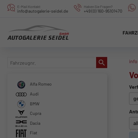
E-Mail Kontakt
Haben Sie Fragen?
info@autogalerie-seidel.de
+49 (0) 160-95101470
FAHRZ
Fahrzeugnr.
info
Vo
Alfa Romeo
Verf
Audi
BMW
Ant
Cupra
Dacia
Fiat