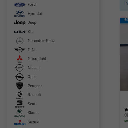
I
Ford
Hyundai
a
Jeep
Kia
Mercedes-Benz
MINI
Mitsubishi
Nissan
Opel
Peugeot
Renault
Seat
V
Skoda
C
so
Suzuki