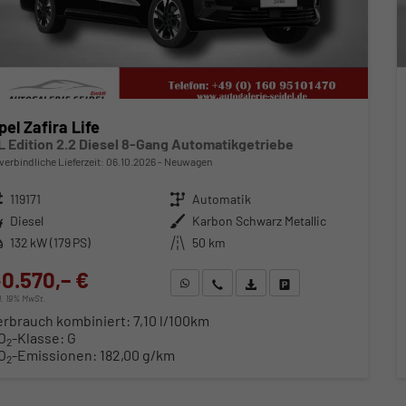
pel Zafira Life
L Edition 2.2 Diesel 8-Gang Automatikgetriebe
verbindliche Lieferzeit:
06.10.2026
Neuwagen
zeugnr.
119171
Getriebe
Automatik
ftstoff
Diesel
Außenfarbe
Karbon Schwarz Metallic
stung
132 kW (179 PS)
Kilometerstand
50 km
0.570,– €
WhatsApp anfragen
Wir rufen Sie an
Fahrzeugexposé (PDF)
Fahrzeug parken
cl. 19% MwSt.
erbrauch kombiniert:
7,10 l/100km
O
-Klasse:
G
2
O
-Emissionen:
182,00 g/km
2