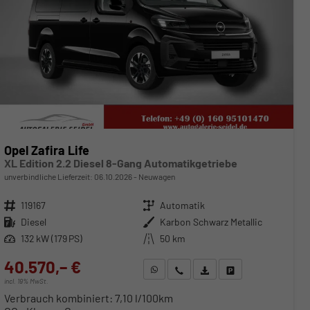
Opel Zafira Life
XL Edition 2.2 Diesel 8-Gang Automatikgetriebe
unverbindliche Lieferzeit:
06.10.2026
Neuwagen
Fahrzeugnr.
119167
Getriebe
Automatik
Kraftstoff
Diesel
Außenfarbe
Karbon Schwarz Metallic
Leistung
132 kW (179 PS)
Kilometerstand
50 km
40.570,– €
WhatsApp anfragen
Wir rufen Sie an
Fahrzeugexposé (PDF)
Fahrzeug parken
incl. 19% MwSt.
Verbrauch kombiniert:
7,10 l/100km