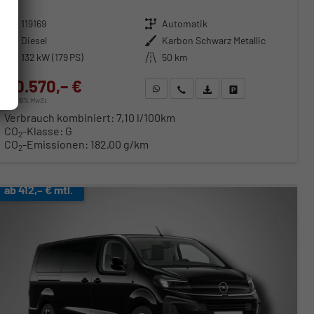
Fahrzeugnr.
119169
Getriebe
Automatik
Kraftstoff
Diesel
Außenfarbe
Karbon Schwarz Metallic
Leistung
132 kW (179 PS)
Kilometerstand
50 km
40.570,– €
WhatsApp anfragen
Wir rufen Sie an
Fahrzeugexposé (PDF)
Fahrzeug parken
incl. 19% MwSt.
Verbrauch kombiniert:
7,10 l/100km
CO
-Klasse:
G
2
CO
-Emissionen:
182,00 g/km
2
ab 412,– € mtl.