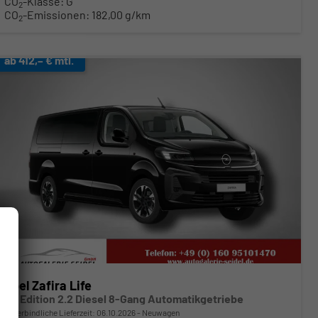
CO
-Klasse:
G
2
CO
-Emissionen:
182,00 g/km
2
ab 412,– € mtl.
Opel Zafira Life
XL Edition 2.2 Diesel 8-Gang Automatikgetriebe
unverbindliche Lieferzeit:
06.10.2026
Neuwagen