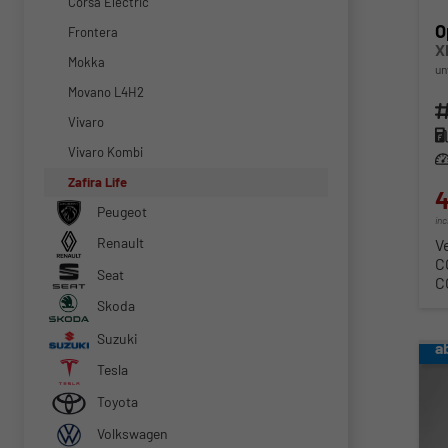
Corsa Electric
O
Frontera
X
Mokka
un
Movano L4H2
Fahr
Vivaro
Kra
Vivaro Kombi
Lei
Zafira Life
4
Peugeot
in
Renault
V
C
Seat
C
Skoda
Suzuki
a
Tesla
Toyota
Volkswagen