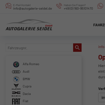
E-Mail Kontakt
Haben Sie Fragen?
info@autogalerie-seidel.de
+49 (0) 160-95101470
FAHRZ
Fahrzeugnr.
info
Op
Alfa Romeo
Hier
eint
Audi
dur
BMW
Cupra
Verf
Dacia
Fiat