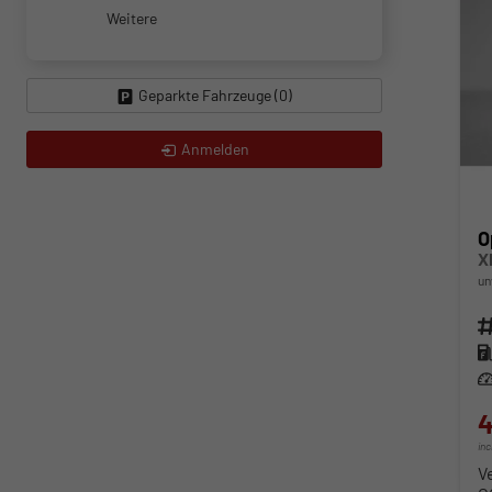
Weitere
Geparkte Fahrzeuge (
0
)
Anmelden
O
X
un
Fahr
Kra
Lei
4
in
V