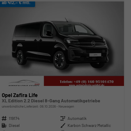
ab 412,– € mtl.
Opel Zafira Life
XL Edition 2.2 Diesel 8-Gang Automatikgetriebe
unverbindliche Lieferzeit:
06.10.2026
Neuwagen
Fahrzeugnr.
119174
Getriebe
Automatik
Kraftstoff
Diesel
Außenfarbe
Karbon Schwarz Metallic