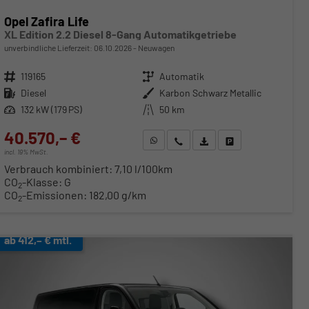
Opel Zafira Life
XL Edition 2.2 Diesel 8-Gang Automatikgetriebe
unverbindliche Lieferzeit:
06.10.2026
Neuwagen
Fahrzeugnr.
119165
Getriebe
Automatik
Kraftstoff
Diesel
Außenfarbe
Karbon Schwarz Metallic
Leistung
132 kW (179 PS)
Kilometerstand
50 km
40.570,– €
WhatsApp anfragen
Wir rufen Sie an
Fahrzeugexposé (PDF)
Fahrzeug parken
incl. 19% MwSt.
Verbrauch kombiniert:
7,10 l/100km
CO
-Klasse:
G
2
CO
-Emissionen:
182,00 g/km
2
ab 412,– € mtl.