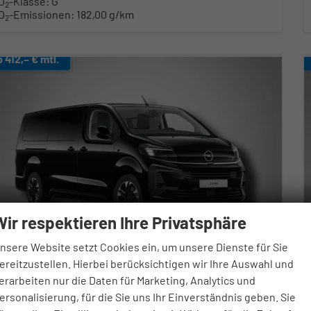
O
-Klasse:
G
2
O
-Emissionen:
182,00 g/km
2
b 412,– € mtl.
Wir respektieren Ihre Privatsphäre
nsere Website setzt Cookies ein, um unsere Dienste für Sie
ereitzustellen. Hierbei berücksichtigen wir Ihre Auswahl und
pel Zafira Life
erarbeiten nur die Daten für Marketing, Analytics und
L Edition 2.2 Diesel 8-Gang Automatikgetriebe
ersonalisierung, für die Sie uns Ihr Einverständnis geben. Sie
verbindliche Lieferzeit:
06.10.2026
Neuwagen