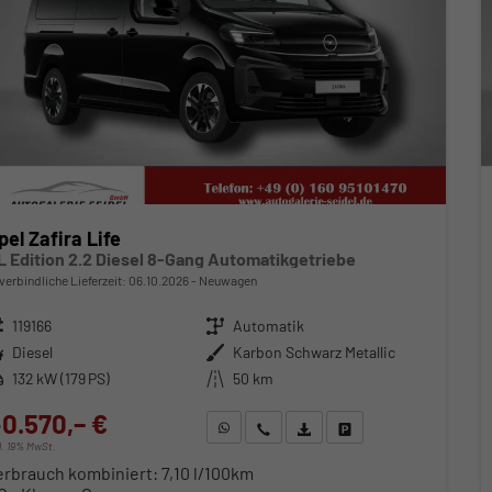
pel Zafira Life
L Edition 2.2 Diesel 8-Gang Automatikgetriebe
verbindliche Lieferzeit:
06.10.2026
Neuwagen
zeugnr.
119166
Getriebe
Automatik
ftstoff
Diesel
Außenfarbe
Karbon Schwarz Metallic
stung
132 kW (179 PS)
Kilometerstand
50 km
0.570,– €
WhatsApp anfragen
Wir rufen Sie an
Fahrzeugexposé (PDF)
Fahrzeug parken
cl. 19% MwSt.
erbrauch kombiniert:
7,10 l/100km