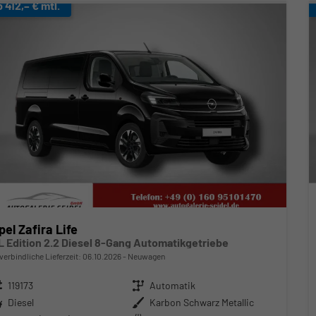
b 412,– € mtl.
pel Zafira Life
L Edition 2.2 Diesel 8-Gang Automatikgetriebe
verbindliche Lieferzeit:
06.10.2026
Neuwagen
zeugnr.
119173
Getriebe
Automatik
ftstoff
Diesel
Außenfarbe
Karbon Schwarz Metallic