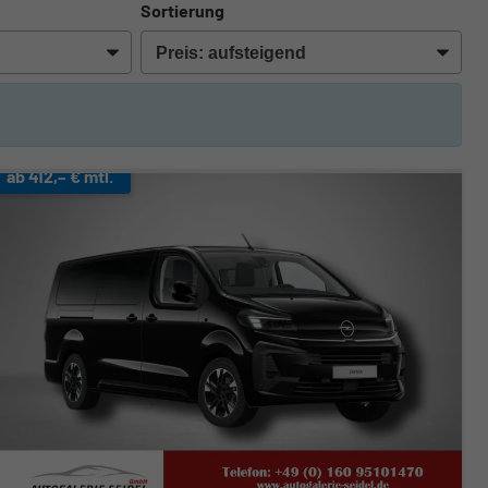
Sortierung
ab 412,– € mtl.