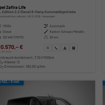
pel Zafira Life
L Edition 2.2 Diesel 8-Gang Automatikgetriebe
verbindliche Lieferzeit:
06.10.2026
Neuwagen
zeugnr.
119164
Getriebe
Automatik
ftstoff
Diesel
Außenfarbe
Karbon Schwarz Metallic
stung
132 kW (179 PS)
Kilometerstand
50 km
0.570,– €
WhatsApp anfragen
Wir rufen Sie an
Fahrzeugexposé (PDF)
Fahrzeug parken
cl. 19% MwSt.
erbrauch kombiniert:
7,10 l/100km
O
-Klasse:
G
2
O
-Emissionen:
182,00 g/km
2
b 412,– € mtl.