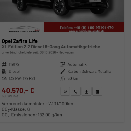
Opel Zafira Life
XL Edition 2.2 Diesel 8-Gang Automatikgetriebe
unverbindliche Lieferzeit:
06.10.2026
Neuwagen
Fahrzeugnr.
119172
Getriebe
Automatik
Kraftstoff
Diesel
Außenfarbe
Karbon Schwarz Metallic
Leistung
132 kW (179 PS)
Kilometerstand
50 km
40.570,– €
WhatsApp anfragen
Wir rufen Sie an
Fahrzeugexposé (PDF)
Fahrzeug parken
incl. 19% MwSt.
Verbrauch kombiniert:
7,10 l/100km
CO
-Klasse:
G
2
CO
-Emissionen:
182,00 g/km
2