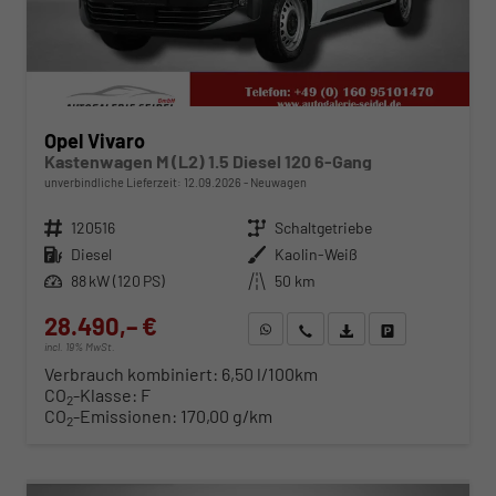
Opel Vivaro
Kastenwagen M (L2) 1.5 Diesel 120 6-Gang
unverbindliche Lieferzeit:
12.09.2026
Neuwagen
Fahrzeugnr.
120516
Getriebe
Schaltgetriebe
Kraftstoff
Diesel
Außenfarbe
Kaolin-Weiß
Leistung
88 kW (120 PS)
Kilometerstand
50 km
28.490,– €
WhatsApp anfragen
Wir rufen Sie an
Fahrzeugexposé (PDF)
Fahrzeug parken
incl. 19% MwSt.
Verbrauch kombiniert:
6,50 l/100km
CO
-Klasse:
F
2
CO
-Emissionen:
170,00 g/km
2
ab 291,– € mtl.