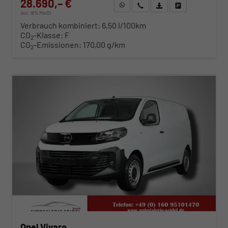
28.690,– €
WhatsApp anfragen
Wir rufen Sie an
Fahrzeugexposé (PDF)
Fahrzeug parken
incl. 19% MwSt.
Verbrauch kombiniert:
6,50 l/100km
CO
-Klasse:
F
2
CO
-Emissionen:
170,00 g/km
2
ab 291,– € mtl.
Opel Vivaro