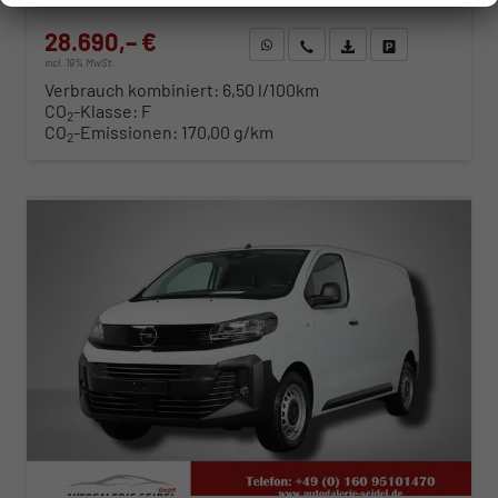
28.690,– €
WhatsApp anfragen
Wir rufen Sie an
Fahrzeugexposé (PDF)
Fahrzeug parken
incl. 19% MwSt.
Verbrauch kombiniert:
6,50 l/100km
CO
-Klasse:
F
2
CO
-Emissionen:
170,00 g/km
2
ab 291,– € mtl.