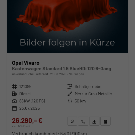
Opel Vivaro
Kastenwagen Standard 1.5 BlueHDi 120 6-Gang
unverbindliche Lieferzeit:
23.08.2026
Neuwagen
Fahrzeugnr.
121095
Getriebe
Schaltgetriebe
Kraftstoff
Diesel
Außenfarbe
Merkur Grau Metallic
Leistung
88 kW (120 PS)
Kilometerstand
50 km
23.07.2025
26.290,– €
WhatsApp anfragen
Wir rufen Sie an
Fahrzeugexposé (PDF)
Fahrzeug parken
incl. 19% MwSt.
Verbrauch kombiniert:
6,40 l/100km