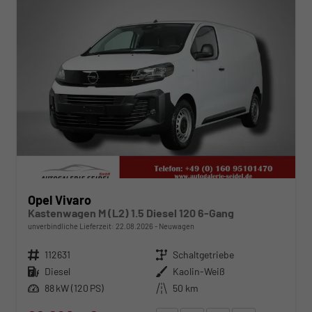
Opel Vivaro
Kastenwagen M (L2) 1.5 Diesel 120 6-Gang
unverbindliche Lieferzeit:
22.08.2026
Neuwagen
Fahrzeugnr.
112631
Getriebe
Schaltgetriebe
Kraftstoff
Diesel
Außenfarbe
Kaolin-Weiß
Leistung
88 kW (120 PS)
Kilometerstand
50 km