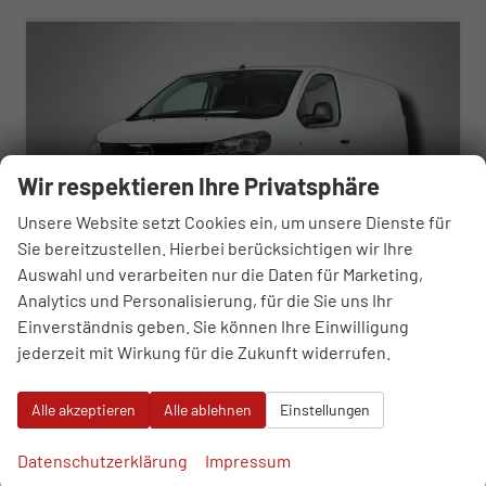
Wir respektieren Ihre Privatsphäre
Unsere Website setzt Cookies ein, um unsere Dienste für
Sie bereitzustellen. Hierbei berücksichtigen wir Ihre
Auswahl und verarbeiten nur die Daten für Marketing,
Analytics und Personalisierung, für die Sie uns Ihr
Einverständnis geben. Sie können Ihre Einwilligung
Opel Vivaro
jederzeit mit Wirkung für die Zukunft widerrufen.
Kastenwagen M (L2) 1.5 Diesel 120 6-Gang
unverbindliche Lieferzeit:
12.09.2026
Neuwagen
Alle akzeptieren
Alle ablehnen
Einstellungen
Fahrzeugnr.
112638
Getriebe
Schaltgetriebe
Kraftstoff
Diesel
Außenfarbe
Kaolin-Weiß
Datenschutzerklärung
Impressum
Leistung
88 kW (120 PS)
Kilometerstand
50 km