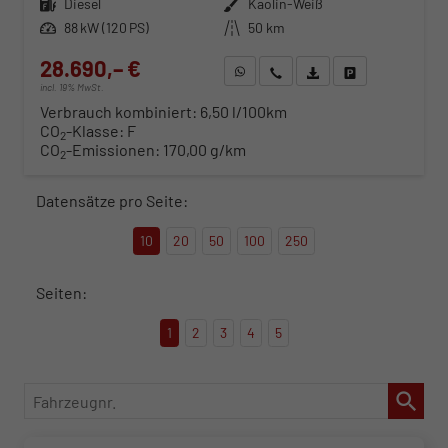
Kraftstoff
Diesel
Außenfarbe
Kaolin-Weiß
Leistung
88 kW (120 PS)
Kilometerstand
50 km
28.690,– €
WhatsApp anfragen
Wir rufen Sie an
Fahrzeugexposé (PDF)
Fahrzeug parken
incl. 19% MwSt.
Verbrauch kombiniert:
6,50 l/100km
CO
-Klasse:
F
2
CO
-Emissionen:
170,00 g/km
2
Datensätze pro Seite:
10
20
50
100
250
Seiten:
1
2
3
4
5
Fahrzeugnr.