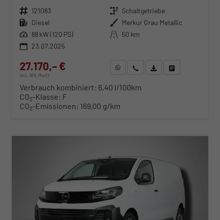
Fahrzeugnr.
121083
Getriebe
Schaltgetriebe
Kraftstoff
Diesel
Außenfarbe
Merkur Grau Metallic
Leistung
88 kW (120 PS)
Kilometerstand
50 km
23.07.2025
27.170,– €
WhatsApp anfragen
Wir rufen Sie an
Fahrzeugexposé (PDF)
Fahrzeug parken
incl. 19% MwSt.
Verbrauch kombiniert:
6,40 l/100km
CO
-Klasse:
F
2
CO
-Emissionen:
169,00 g/km
2
ab 289,– € mtl.