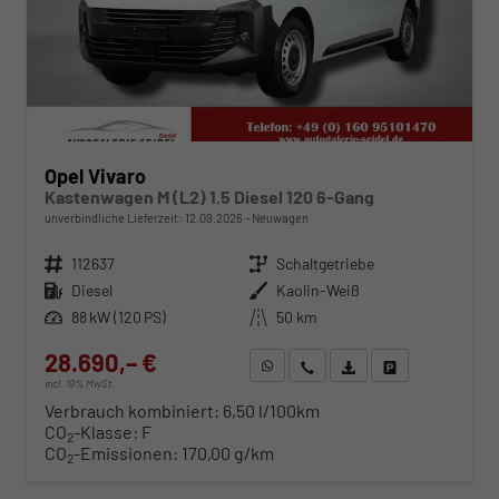
Opel Vivaro
Kastenwagen M (L2) 1.5 Diesel 120 6-Gang
unverbindliche Lieferzeit:
12.09.2026
Neuwagen
Fahrzeugnr.
112637
Getriebe
Schaltgetriebe
Kraftstoff
Diesel
Außenfarbe
Kaolin-Weiß
Leistung
88 kW (120 PS)
Kilometerstand
50 km
28.690,– €
WhatsApp anfragen
Wir rufen Sie an
Fahrzeugexposé (PDF)
Fahrzeug parken
incl. 19% MwSt.
Verbrauch kombiniert:
6,50 l/100km
CO
-Klasse:
F
2
CO
-Emissionen:
170,00 g/km
2
ab 291,– € mtl.