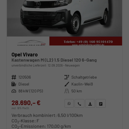
Opel Vivaro
Kastenwagen M (L2) 1.5 Diesel 120 6-Gang
unverbindliche Lieferzeit:
12.09.2026
Neuwagen
Fahrzeugnr.
120506
Getriebe
Schaltgetriebe
Kraftstoff
Diesel
Außenfarbe
Kaolin-Weiß
Leistung
88 kW (120 PS)
Kilometerstand
50 km
28.690,– €
WhatsApp anfragen
Wir rufen Sie an
Fahrzeugexposé (PDF)
Fahrzeug parken
incl. 19% MwSt.
Verbrauch kombiniert:
6,50 l/100km
CO
-Klasse:
F
2
CO
-Emissionen:
170,00 g/km
2