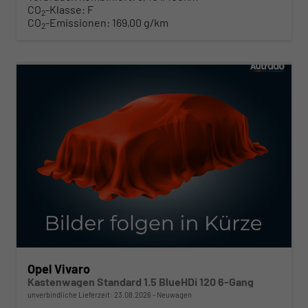
CO
-Klasse:
F
2
CO
-Emissionen:
169,00 g/km
2
ab 276,– € mtl.
Opel Vivaro
Kastenwagen Standard 1.5 BlueHDi 120 6-Gang
unverbindliche Lieferzeit:
23.08.2026
Neuwagen