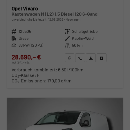
Opel Vivaro
Kastenwagen M (L2) 1.5 Diesel 120 6-Gang
unverbindliche Lieferzeit:
12.09.2026
Neuwagen
Fahrzeugnr.
120505
Getriebe
Schaltgetriebe
Kraftstoff
Diesel
Außenfarbe
Kaolin-Weiß
Leistung
88 kW (120 PS)
Kilometerstand
50 km
28.690,– €
WhatsApp anfragen
Wir rufen Sie an
Fahrzeugexposé (PDF)
Fahrzeug parken
incl. 19% MwSt.
Verbrauch kombiniert:
6,50 l/100km
CO
-Klasse:
F
2
CO
-Emissionen:
170,00 g/km
2
ab 291,– € mtl.