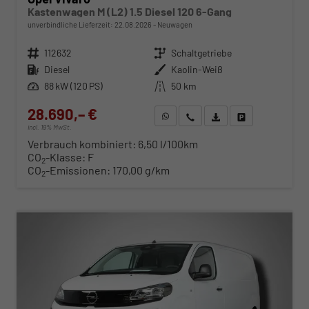
Kastenwagen M (L2) 1.5 Diesel 120 6-Gang
unverbindliche Lieferzeit:
22.08.2026
Neuwagen
Fahrzeugnr.
112632
Getriebe
Schaltgetriebe
Kraftstoff
Diesel
Außenfarbe
Kaolin-Weiß
Leistung
88 kW (120 PS)
Kilometerstand
50 km
28.690,– €
WhatsApp anfragen
Wir rufen Sie an
Fahrzeugexposé (PDF)
Fahrzeug parken
incl. 19% MwSt.
Verbrauch kombiniert:
6,50 l/100km
CO
-Klasse:
F
2
CO
-Emissionen:
170,00 g/km
2
ab 291,– € mtl.