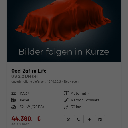
Opel Zafira Life
GS 2.2 Diesel
unverbindliche Lieferzeit:
16.10.2026
Neuwagen
Fahrzeugnr.
115537
Getriebe
Automatik
Kraftstoff
Diesel
Außenfarbe
Karbon Schwarz
Leistung
132 kW (179 PS)
Kilometerstand
50 km
44.390,– €
WhatsApp anfragen
Wir rufen Sie an
Fahrzeugexposé (PDF)
Fahrzeug parken
incl. 19% MwSt.