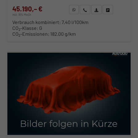
45.190,– €
WhatsApp anfragen
Wir rufen Sie an
Fahrzeugexposé (PDF)
Fahrzeug parken
incl. 19% MwSt.
Verbrauch kombiniert:
7,40 l/100km
CO
-Klasse:
G
2
CO
-Emissionen:
182,00 g/km
2
ab 459,– € mtl.