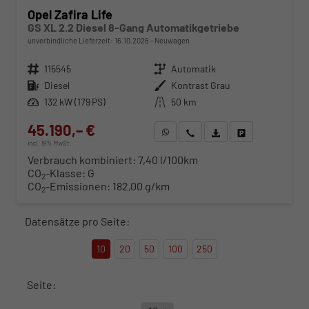
Opel Zafira Life
GS XL 2.2 Diesel 8-Gang Automatikgetriebe
unverbindliche Lieferzeit:
16.10.2026
Neuwagen
Fahrzeugnr.
115545
Getriebe
Automatik
Kraftstoff
Diesel
Außenfarbe
Kontrast Grau
Leistung
132 kW (179 PS)
Kilometerstand
50 km
45.190,– €
WhatsApp anfragen
Wir rufen Sie an
Fahrzeugexposé (PDF)
Fahrzeug parken
incl. 19% MwSt.
Verbrauch kombiniert:
7,40 l/100km
CO
-Klasse:
G
2
CO
-Emissionen:
182,00 g/km
2
Datensätze pro Seite:
10
20
50
100
250
Seite: