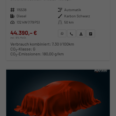
Fahrzeugnr.
115538
Getriebe
Automatik
Kraftstoff
Diesel
Außenfarbe
Karbon Schwarz
Leistung
132 kW (179 PS)
Kilometerstand
50 km
44.390,– €
WhatsApp anfragen
Wir rufen Sie an
Fahrzeugexposé (PDF)
Fahrzeug parken
incl. 19% MwSt.
Verbrauch kombiniert:
7,30 l/100km
CO
-Klasse:
G
2
CO
-Emissionen:
180,00 g/km
2
ab 451,– € mtl.