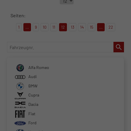
Seiten:
1
...
9
10
11
12
13
14
15
...
22
Fahrzeugnr.
Alfa Romeo
Audi
BMW
Cupra
Dacia
Fiat
Ford