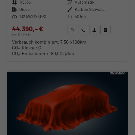
Fahrzeugnr.
115535
Getriebe
Automatik
Kraftstoff
Diesel
Außenfarbe
Karbon Schwarz
Leistung
132 kW (179 PS)
Kilometerstand
50 km
44.390,– €
WhatsApp anfragen
Wir rufen Sie an
Fahrzeugexposé (PDF)
Fahrzeug parken
incl. 19% MwSt.
Verbrauch kombiniert:
7,30 l/100km
CO
-Klasse:
G
2
CO
-Emissionen:
180,00 g/km
2
ab 451,– € mtl.