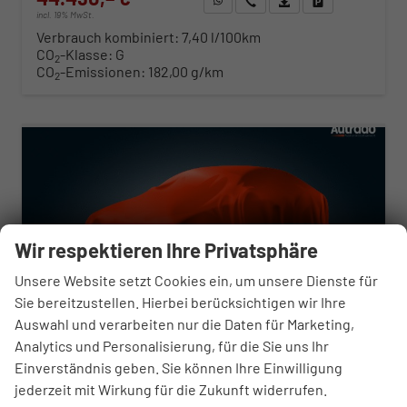
incl. 19% MwSt.
Verbrauch kombiniert:
7,40 l/100km
CO
-Klasse:
G
2
CO
-Emissionen:
182,00 g/km
2
ab 452,– € mtl.
Wir respektieren Ihre Privatsphäre
Unsere Website setzt Cookies ein, um unsere Dienste für
Sie bereitzustellen. Hierbei berücksichtigen wir Ihre
Auswahl und verarbeiten nur die Daten für Marketing,
Analytics und Personalisierung, für die Sie uns Ihr
Einverständnis geben. Sie können Ihre Einwilligung
jederzeit mit Wirkung für die Zukunft widerrufen.
Opel Zafira Life