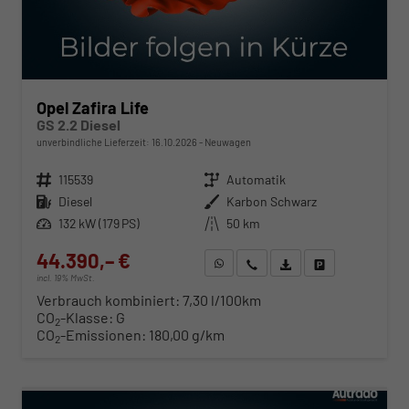
Opel Zafira Life
GS 2.2 Diesel
unverbindliche Lieferzeit:
16.10.2026
Neuwagen
Fahrzeugnr.
115539
Getriebe
Automatik
Kraftstoff
Diesel
Außenfarbe
Karbon Schwarz
Leistung
132 kW (179 PS)
Kilometerstand
50 km
44.390,– €
WhatsApp anfragen
Wir rufen Sie an
Fahrzeugexposé (PDF)
Fahrzeug parken
incl. 19% MwSt.
Verbrauch kombiniert:
7,30 l/100km
CO
-Klasse:
G
2
CO
-Emissionen:
180,00 g/km
2
ab 452,– € mtl.