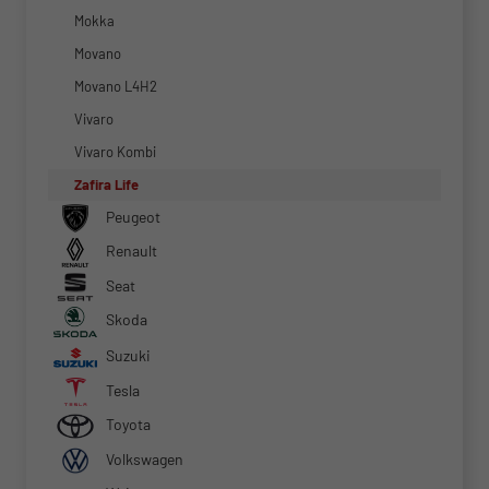
Mokka
Movano
Movano L4H2
Vivaro
Vivaro Kombi
Zafira Life
Peugeot
Renault
Seat
Skoda
Suzuki
Tesla
Toyota
Volkswagen