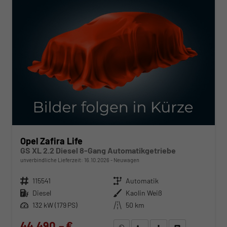
Opel Zafira Life
GS XL 2.2 Diesel 8-Gang Automatikgetriebe
unverbindliche Lieferzeit:
16.10.2026
Neuwagen
Fahrzeugnr.
115541
Getriebe
Automatik
Kraftstoff
Diesel
Außenfarbe
Kaolin Weiß
Leistung
132 kW (179 PS)
Kilometerstand
50 km
44.490,– €
WhatsApp anfragen
Wir rufen Sie an
Fahrzeugexposé (PDF)
Fahrzeug parken