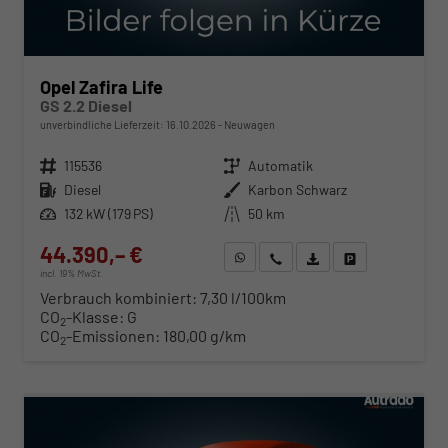
Opel Zafira Life
GS 2.2 Diesel
unverbindliche Lieferzeit:
16.10.2026
Neuwagen
Fahrzeugnr.
115536
Getriebe
Automatik
Kraftstoff
Diesel
Außenfarbe
Karbon Schwarz
Leistung
132 kW (179 PS)
Kilometerstand
50 km
44.390,– €
WhatsApp anfragen
Wir rufen Sie an
Fahrzeugexposé (PDF)
Fahrzeug parken
incl. 19% MwSt.
Verbrauch kombiniert:
7,30 l/100km
CO
-Klasse:
G
2
CO
-Emissionen:
180,00 g/km
2
ab 451,– € mtl.