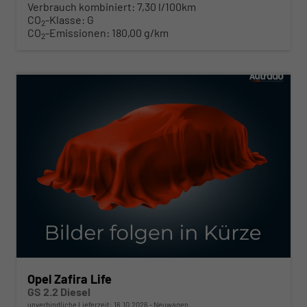
Verbrauch kombiniert:
7,30 l/100km
CO
-Klasse:
G
2
CO
-Emissionen:
180,00 g/km
2
ab 451,– € mtl.
Opel Zafira Life
GS 2.2 Diesel
unverbindliche Lieferzeit:
16.10.2026
Neuwagen