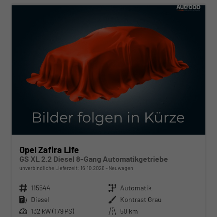
Opel Zafira Life
GS XL 2.2 Diesel 8-Gang Automatikgetriebe
unverbindliche Lieferzeit:
16.10.2026
Neuwagen
Fahrzeugnr.
115544
Getriebe
Automatik
Kraftstoff
Diesel
Außenfarbe
Kontrast Grau
Leistung
132 kW (179 PS)
Kilometerstand
50 km