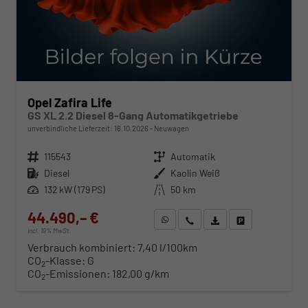
Opel Zafira Life
GS XL 2.2 Diesel 8-Gang Automatikgetriebe
unverbindliche Lieferzeit:
16.10.2026
Neuwagen
Fahrzeugnr.
115543
Getriebe
Automatik
Kraftstoff
Diesel
Außenfarbe
Kaolin Weiß
Leistung
132 kW (179 PS)
Kilometerstand
50 km
44.490,– €
WhatsApp anfragen
Wir rufen Sie an
Fahrzeugexposé (PDF)
Fahrzeug parken
incl. 19% MwSt.
Verbrauch kombiniert:
7,40 l/100km
CO
-Klasse:
G
2
CO
-Emissionen:
182,00 g/km
2
ab 459,– € mtl.