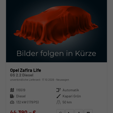
Opel Zafira Life
GS 2.2 Diesel
unverbindliche Lieferzeit:
17.10.2026
Neuwagen
Fahrzeugnr.
115519
Getriebe
Automatik
Kraftstoff
Diesel
Außenfarbe
Kapari Grün
Leistung
132 kW (179 PS)
Kilometerstand
50 km
44.390,– €
WhatsApp anfragen
Wir rufen Sie an
Fahrzeugexposé (PDF)
Fahrzeug parken