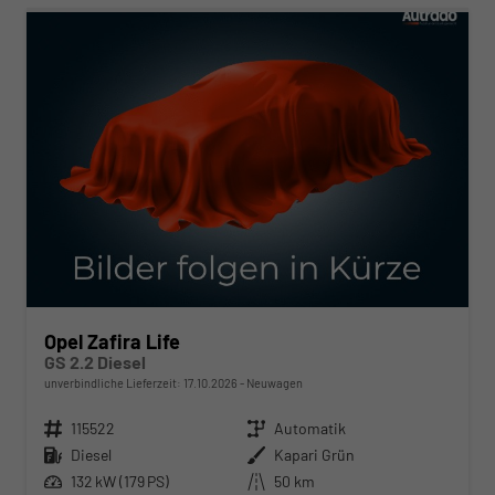
Opel Zafira Life
GS 2.2 Diesel
unverbindliche Lieferzeit:
17.10.2026
Neuwagen
Fahrzeugnr.
115522
Getriebe
Automatik
Kraftstoff
Diesel
Außenfarbe
Kapari Grün
Leistung
132 kW (179 PS)
Kilometerstand
50 km