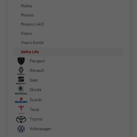
Mokka
Movano
Movano L4H2
Vivaro
Vivaro Kombi
Zafira Life
Peugeot
Renault
Seat
Skoda
Suzuki
Tesla
Toyota
Volkswagen