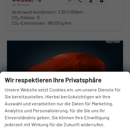
incl. 19% MwSt.
Verbrauch kombiniert:
7,30 l/100km
CO
-Klasse:
G
2
CO
-Emissionen:
180,00 g/km
2
ab 451,– € mtl.
Wir respektieren Ihre Privatsphäre
Unsere Website setzt Cookies ein, um unsere Dienste für
Sie bereitzustellen. Hierbei berücksichtigen wir Ihre
Auswahl und verarbeiten nur die Daten für Marketing,
Analytics und Personalisierung, für die Sie uns Ihr
Einverständnis geben. Sie können Ihre Einwilligung
jederzeit mit Wirkung für die Zukunft widerrufen.
Opel Zafira Life