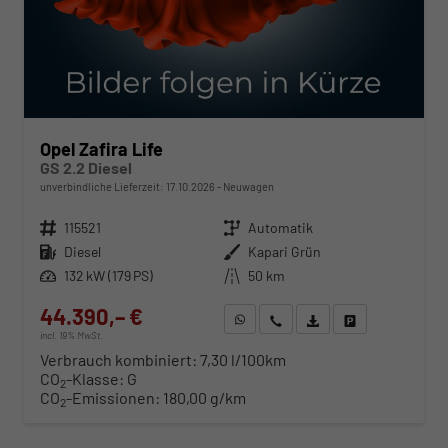
Opel Zafira Life
GS 2.2 Diesel
unverbindliche Lieferzeit:
17.10.2026
Neuwagen
Fahrzeugnr.
115521
Getriebe
Automatik
Kraftstoff
Diesel
Außenfarbe
Kapari Grün
Leistung
132 kW (179 PS)
Kilometerstand
50 km
44.390,– €
WhatsApp anfragen
Wir rufen Sie an
Fahrzeugexposé (PDF)
Fahrzeug parken
incl. 19% MwSt.
Verbrauch kombiniert:
7,30 l/100km
CO
-Klasse:
G
2
CO
-Emissionen:
180,00 g/km
2
ab 451,– € mtl.