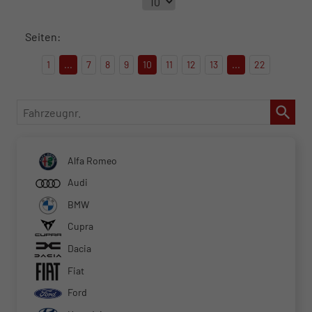
Seiten:
1
...
7
8
9
10
11
12
13
...
22
Fahrzeugnr.
Alfa Romeo
Audi
BMW
Cupra
Dacia
Fiat
Ford