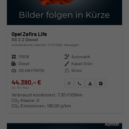
Opel Zafira Life
GS 2.2 Diesel
unverbindliche Lieferzeit:
17.10.2026
Neuwagen
Fahrzeugnr.
115518
Getriebe
Automatik
Kraftstoff
Diesel
Außenfarbe
Kapari Grün
Leistung
132 kW (179 PS)
Kilometerstand
50 km
44.390,– €
WhatsApp anfragen
Wir rufen Sie an
Fahrzeugexposé (PDF)
Fahrzeug parken
incl. 19% MwSt.
Verbrauch kombiniert:
7,30 l/100km
CO
-Klasse:
G
2
CO
-Emissionen:
180,00 g/km
2
ab 451,– € mtl.