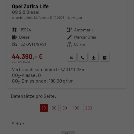
Opel Zafira Life
GS 2.2 Diesel
unverbindliche Lieferzeit:
17.10.2026
Neuwagen
Fahrzeugnr.
115524
Getriebe
Automatik
Kraftstoff
Diesel
Außenfarbe
Merkur Grau
Leistung
132 kW (179 PS)
Kilometerstand
50 km
44.390,– €
WhatsApp anfragen
Wir rufen Sie an
Fahrzeugexposé (PDF)
Fahrzeug parken
incl. 19% MwSt.
Verbrauch kombiniert:
7,30 l/100km
CO
-Klasse:
G
2
CO
-Emissionen:
180,00 g/km
2
Datensätze pro Seite:
10
20
50
100
250
Seite: