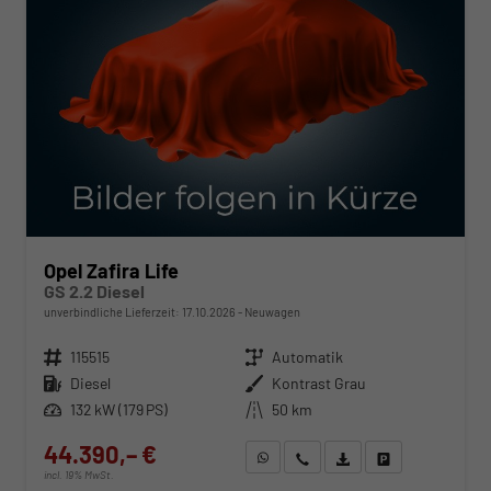
Opel Zafira Life
GS 2.2 Diesel
unverbindliche Lieferzeit:
17.10.2026
Neuwagen
Fahrzeugnr.
115515
Getriebe
Automatik
Kraftstoff
Diesel
Außenfarbe
Kontrast Grau
Leistung
132 kW (179 PS)
Kilometerstand
50 km
44.390,– €
WhatsApp anfragen
Wir rufen Sie an
Fahrzeugexposé (PDF)
Fahrzeug parken
incl. 19% MwSt.