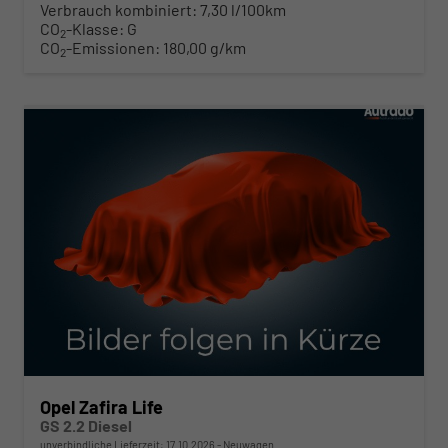
Verbrauch kombiniert:
7,30 l/100km
CO
-Klasse:
G
2
CO
-Emissionen:
180,00 g/km
2
ab 451,– € mtl.
Opel Zafira Life
GS 2.2 Diesel
unverbindliche Lieferzeit:
17.10.2026
Neuwagen