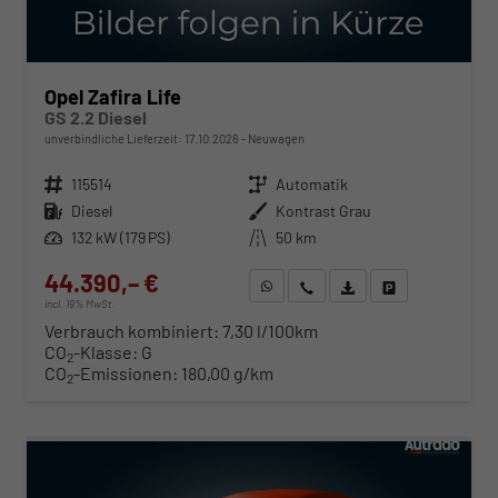
Opel Zafira Life
GS 2.2 Diesel
unverbindliche Lieferzeit:
17.10.2026
Neuwagen
Fahrzeugnr.
115514
Getriebe
Automatik
Kraftstoff
Diesel
Außenfarbe
Kontrast Grau
Leistung
132 kW (179 PS)
Kilometerstand
50 km
44.390,– €
WhatsApp anfragen
Wir rufen Sie an
Fahrzeugexposé (PDF)
Fahrzeug parken
incl. 19% MwSt.
Verbrauch kombiniert:
7,30 l/100km
CO
-Klasse:
G
2
CO
-Emissionen:
180,00 g/km
2
ab 451,– € mtl.