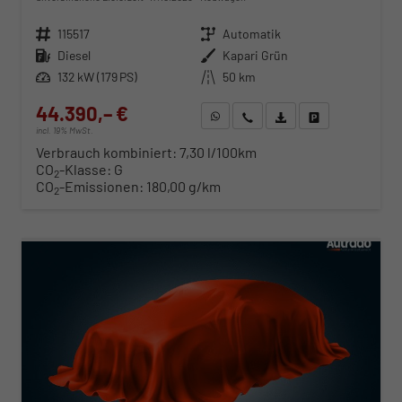
Fahrzeugnr.
115517
Getriebe
Automatik
Kraftstoff
Diesel
Außenfarbe
Kapari Grün
Leistung
132 kW (179 PS)
Kilometerstand
50 km
44.390,– €
WhatsApp anfragen
Wir rufen Sie an
Fahrzeugexposé (PDF)
Fahrzeug parken
incl. 19% MwSt.
Verbrauch kombiniert:
7,30 l/100km
CO
-Klasse:
G
2
CO
-Emissionen:
180,00 g/km
2
ab 451,– € mtl.