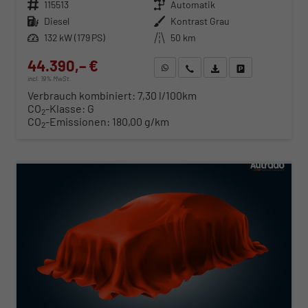
Fahrzeugnr.
115513
Getriebe
Automatik
Kraftstoff
Diesel
Außenfarbe
Kontrast Grau
Leistung
132 kW (179 PS)
Kilometerstand
50 km
44.390,– €
WhatsApp anfragen
Wir rufen Sie an
Fahrzeugexposé (PDF)
Fahrzeug parken
incl. 19% MwSt.
Verbrauch kombiniert:
7,30 l/100km
CO
-Klasse:
G
2
CO
-Emissionen:
180,00 g/km
2
ab 451,– € mtl.