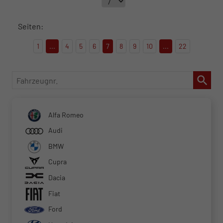
Seiten:
1
...
4
5
6
7
8
9
10
...
22
Fahrzeugnr.
Alfa Romeo
Audi
BMW
Cupra
Dacia
Fiat
Ford