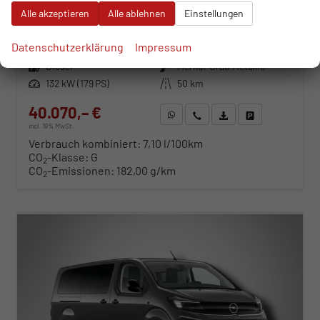
XL Edition 2.2 Diesel 8-Gang Automatikgetriebe
Alle akzeptieren
Alle ablehnen
Einstellungen
unverbindliche Lieferzeit:
06.10.2026
Neuwagen
Datenschutzerklärung
Impressum
Fahrzeugnr.
112339
Getriebe
Automatik
Kraftstoff
Diesel
Außenfarbe
Merkur Grau Metallic
Leistung
132 kW (179 PS)
Kilometerstand
50 km
40.070,– €
WhatsApp anfragen
Wir rufen Sie an
Fahrzeugexposé (PDF)
Fahrzeug parken
incl. 19% MwSt.
Verbrauch kombiniert:
7,10 l/100km
CO
-Klasse:
G
2
CO
-Emissionen:
182,00 g/km
2
ab 407,– € mtl.