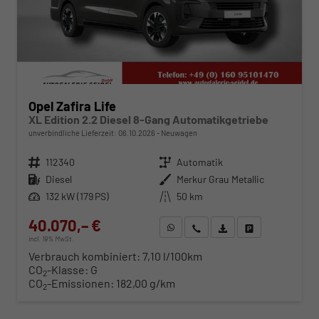
Opel Zafira Life
XL Edition 2.2 Diesel 8-Gang Automatikgetriebe
unverbindliche Lieferzeit:
06.10.2026
Neuwagen
Fahrzeugnr.
112340
Getriebe
Automatik
Kraftstoff
Diesel
Außenfarbe
Merkur Grau Metallic
Leistung
132 kW (179 PS)
Kilometerstand
50 km
40.070,– €
WhatsApp anfragen
Wir rufen Sie an
Fahrzeugexposé (PDF)
Fahrzeug parken
incl. 19% MwSt.
Verbrauch kombiniert:
7,10 l/100km
CO
-Klasse:
G
2
CO
-Emissionen:
182,00 g/km
2
ab 407,– € mtl.