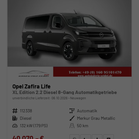
Opel Zafira Life
XL Edition 2.2 Diesel 8-Gang Automatikgetriebe
unverbindliche Lieferzeit:
06.10.2026
Neuwagen
Fahrzeugnr.
112338
Getriebe
Automatik
Kraftstoff
Diesel
Außenfarbe
Merkur Grau Metallic
Leistung
132 kW (179 PS)
Kilometerstand
50 km
40.070,– €
WhatsApp anfragen
Wir rufen Sie an
Fahrzeugexposé (PDF)
Fahrzeug parken