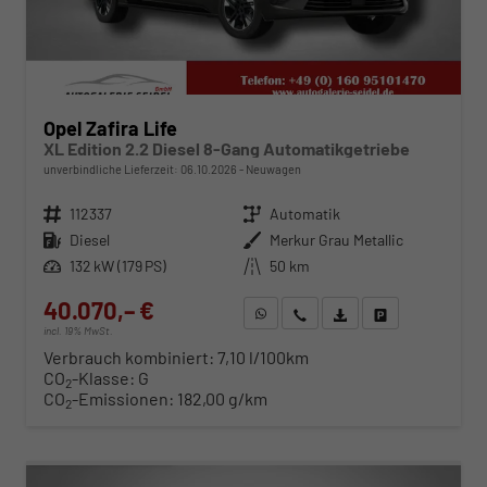
Opel Zafira Life
XL Edition 2.2 Diesel 8-Gang Automatikgetriebe
unverbindliche Lieferzeit:
06.10.2026
Neuwagen
Fahrzeugnr.
112337
Getriebe
Automatik
Kraftstoff
Diesel
Außenfarbe
Merkur Grau Metallic
Leistung
132 kW (179 PS)
Kilometerstand
50 km
40.070,– €
WhatsApp anfragen
Wir rufen Sie an
Fahrzeugexposé (PDF)
Fahrzeug parken
incl. 19% MwSt.
Verbrauch kombiniert:
7,10 l/100km
CO
-Klasse:
G
2
CO
-Emissionen:
182,00 g/km
2
ab 407,– € mtl.