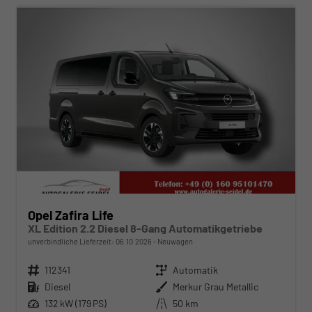
Opel Zafira Life
XL Edition 2.2 Diesel 8-Gang Automatikgetriebe
unverbindliche Lieferzeit:
06.10.2026
Neuwagen
Fahrzeugnr.
112341
Getriebe
Automatik
Kraftstoff
Diesel
Außenfarbe
Merkur Grau Metallic
Leistung
132 kW (179 PS)
Kilometerstand
50 km