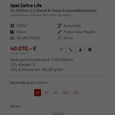
Opel Zafira Life
XL Edition 2.2 Diesel 8-Gang Automatikgetriebe
unverbindliche Lieferzeit:
06.10.2026
Neuwagen
Fahrzeugnr.
112342
Getriebe
Automatik
Kraftstoff
Diesel
Außenfarbe
Merkur Grau Metallic
Leistung
132 kW (179 PS)
Kilometerstand
50 km
40.070,– €
WhatsApp anfragen
Wir rufen Sie an
Fahrzeugexposé (PDF)
Fahrzeug parken
incl. 19% MwSt.
Verbrauch kombiniert:
7,10 l/100km
CO
-Klasse:
G
2
CO
-Emissionen:
182,00 g/km
2
Datensätze pro Seite:
10
20
50
100
250
Seite: