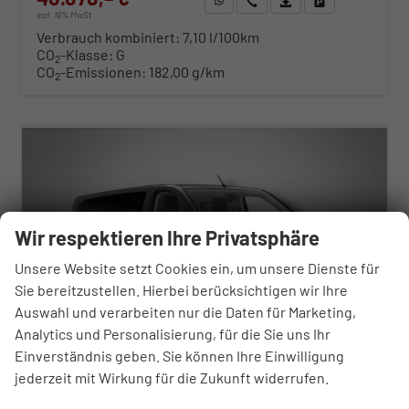
incl. 19% MwSt.
Verbrauch kombiniert:
7,10 l/100km
CO
-Klasse:
G
2
CO
-Emissionen:
182,00 g/km
2
ab 407,– € mtl.
Wir respektieren Ihre Privatsphäre
Unsere Website setzt Cookies ein, um unsere Dienste für
Sie bereitzustellen. Hierbei berücksichtigen wir Ihre
Auswahl und verarbeiten nur die Daten für Marketing,
Analytics und Personalisierung, für die Sie uns Ihr
Einverständnis geben. Sie können Ihre Einwilligung
jederzeit mit Wirkung für die Zukunft widerrufen.
Opel Zafira Life