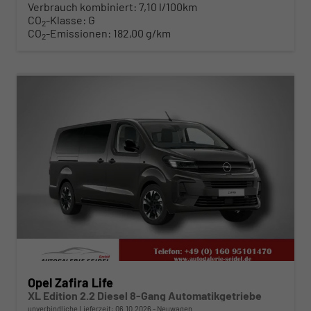
Verbrauch kombiniert:
7,10 l/100km
CO
-Klasse:
G
2
CO
-Emissionen:
182,00 g/km
2
ab 407,– € mtl.
Opel Zafira Life
XL Edition 2.2 Diesel 8-Gang Automatikgetriebe
unverbindliche Lieferzeit:
06.10.2026
Neuwagen