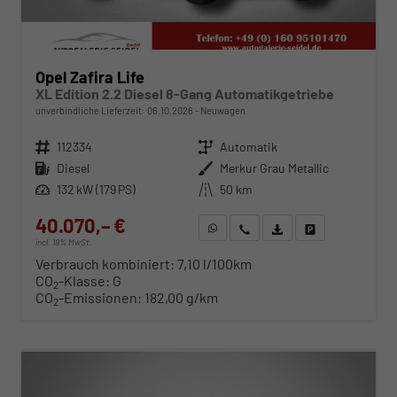
Opel Zafira Life
XL Edition 2.2 Diesel 8-Gang Automatikgetriebe
unverbindliche Lieferzeit:
06.10.2026
Neuwagen
Fahrzeugnr.
112334
Getriebe
Automatik
Kraftstoff
Diesel
Außenfarbe
Merkur Grau Metallic
Leistung
132 kW (179 PS)
Kilometerstand
50 km
40.070,– €
WhatsApp anfragen
Wir rufen Sie an
Fahrzeugexposé (PDF)
Fahrzeug parken
incl. 19% MwSt.
Verbrauch kombiniert:
7,10 l/100km
CO
-Klasse:
G
2
CO
-Emissionen:
182,00 g/km
2
ab 407,– € mtl.