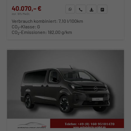
40.070,– €
WhatsApp anfragen
Wir rufen Sie an
Fahrzeugexposé (PDF)
Fahrzeug parken
incl. 19% MwSt.
Verbrauch kombiniert:
7,10 l/100km
CO
-Klasse:
G
2
CO
-Emissionen:
182,00 g/km
2
ab 407,– € mtl.