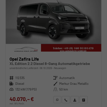
Opel Zafira Life
XL Edition 2.2 Diesel 8-Gang Automatikgetriebe
unverbindliche Lieferzeit:
06.10.2026
Neuwagen
Fahrzeugnr.
112335
Getriebe
Automatik
Kraftstoff
Diesel
Außenfarbe
Merkur Grau Metallic
Leistung
132 kW (179 PS)
Kilometerstand
50 km
40.070,– €
WhatsApp anfragen
Wir rufen Sie an
Fahrzeugexposé (PDF)
Fahrzeug parken
incl. 19% MwSt.