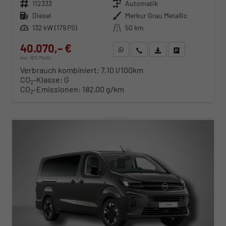
Fahrzeugnr.
112333
Getriebe
Automatik
Kraftstoff
Diesel
Außenfarbe
Merkur Grau Metallic
Leistung
132 kW (179 PS)
Kilometerstand
50 km
40.070,– €
WhatsApp anfragen
Wir rufen Sie an
Fahrzeugexposé (PDF)
Fahrzeug parken
incl. 19% MwSt.
Verbrauch kombiniert:
7,10 l/100km
CO
-Klasse:
G
2
CO
-Emissionen:
182,00 g/km
2
ab 407,– € mtl.