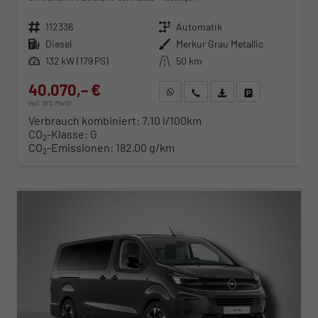
Fahrzeugnr.
112336
Getriebe
Automatik
Kraftstoff
Diesel
Außenfarbe
Merkur Grau Metallic
Leistung
132 kW (179 PS)
Kilometerstand
50 km
40.070,– €
WhatsApp anfragen
Wir rufen Sie an
Fahrzeugexposé (PDF)
Fahrzeug parken
incl. 19% MwSt.
Verbrauch kombiniert:
7,10 l/100km
CO
-Klasse:
G
2
CO
-Emissionen:
182,00 g/km
2
ab 407,– € mtl.