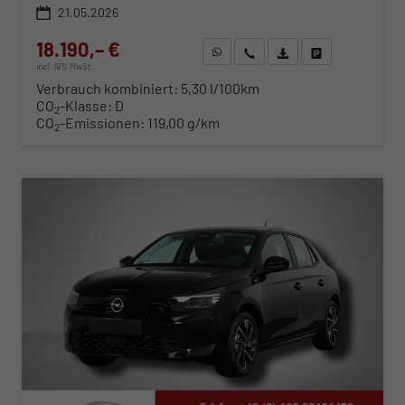
21.05.2026
18.190,– €
WhatsApp anfragen
Wir rufen Sie an
Fahrzeugexposé (PDF)
Fahrzeug parken
incl. 19% MwSt.
Verbrauch kombiniert:
5,30 l/100km
CO
-Klasse:
D
2
CO
-Emissionen:
119,00 g/km
2
ab 185,– € mtl.