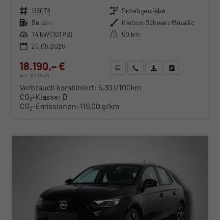
Fahrzeugnr.
118078
Getriebe
Schaltgetriebe
Kraftstoff
Benzin
Außenfarbe
Karbon Schwarz Metallic
Leistung
74 kW (101 PS)
Kilometerstand
50 km
26.05.2026
18.190,– €
WhatsApp anfragen
Wir rufen Sie an
Fahrzeugexposé (PDF)
Fahrzeug parken
incl. 19% MwSt.
Verbrauch kombiniert:
5,30 l/100km
CO
-Klasse:
D
2
CO
-Emissionen:
119,00 g/km
2
ab 185,– € mtl.