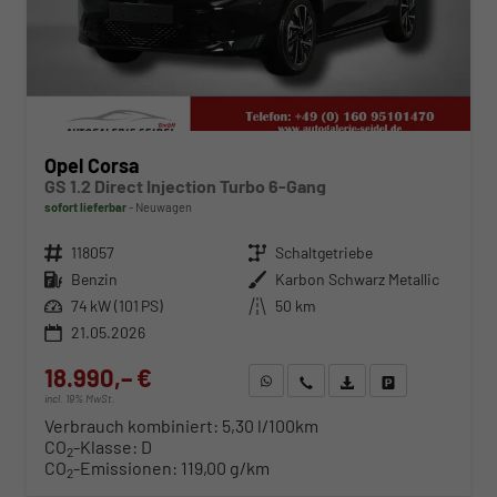
Opel Corsa
GS 1.2 Direct Injection Turbo 6-Gang
sofort lieferbar
Neuwagen
Fahrzeugnr.
118057
Getriebe
Schaltgetriebe
Kraftstoff
Benzin
Außenfarbe
Karbon Schwarz Metallic
Leistung
74 kW (101 PS)
Kilometerstand
50 km
21.05.2026
18.990,– €
WhatsApp anfragen
Wir rufen Sie an
Fahrzeugexposé (PDF)
Fahrzeug parken
incl. 19% MwSt.
Verbrauch kombiniert:
5,30 l/100km
CO
-Klasse:
D
2
CO
-Emissionen:
119,00 g/km
2