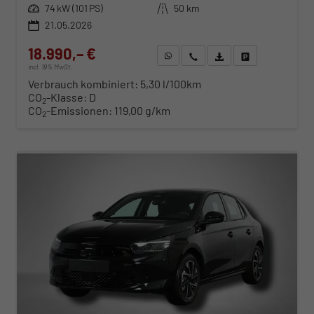
Leistung
74 kW (101 PS)
Kilometerstand
50 km
21.05.2026
18.990,– €
WhatsApp anfragen
Wir rufen Sie an
Fahrzeugexposé (PDF)
Fahrzeug parken
incl. 19% MwSt.
Verbrauch kombiniert:
5,30 l/100km
CO
-Klasse:
D
2
CO
-Emissionen:
119,00 g/km
2
ab 193,– € mtl.