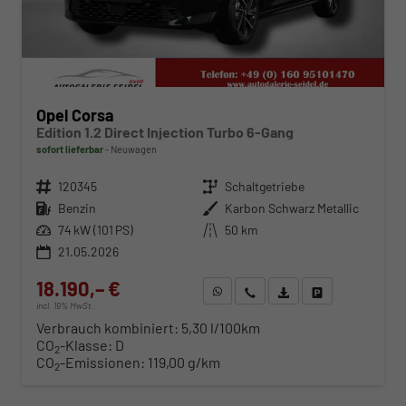
Opel Corsa
Edition 1.2 Direct Injection Turbo 6-Gang
sofort lieferbar
Neuwagen
Fahrzeugnr.
120345
Getriebe
Schaltgetriebe
Kraftstoff
Benzin
Außenfarbe
Karbon Schwarz Metallic
Leistung
74 kW (101 PS)
Kilometerstand
50 km
21.05.2026
18.190,– €
WhatsApp anfragen
Wir rufen Sie an
Fahrzeugexposé (PDF)
Fahrzeug parken
incl. 19% MwSt.
Verbrauch kombiniert:
5,30 l/100km
CO
-Klasse:
D
2
CO
-Emissionen:
119,00 g/km
2
ab 185,– € mtl.