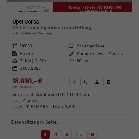
Opel Corsa
GS 1.2 Direct Injection Turbo 6-Gang
sofort lieferbar
Neuwagen
Fahrzeugnr.
118059
Getriebe
Schaltgetriebe
Kraftstoff
Benzin
Außenfarbe
Karbon Schwarz Metallic
Leistung
74 kW (101 PS)
Kilometerstand
50 km
21.05.2026
18.990,– €
WhatsApp anfragen
Wir rufen Sie an
Fahrzeugexposé (PDF)
Fahrzeug parken
incl. 19% MwSt.
Verbrauch kombiniert:
5,30 l/100km
CO
-Klasse:
D
2
CO
-Emissionen:
119,00 g/km
2
Datensätze pro Seite:
10
20
50
100
250