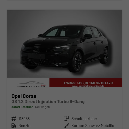
ab 193,– € mtl.
Opel Corsa
GS 1.2 Direct Injection Turbo 6-Gang
sofort lieferbar
Neuwagen
Fahrzeugnr.
118058
Getriebe
Schaltgetriebe
Kraftstoff
Benzin
Außenfarbe
Karbon Schwarz Metallic