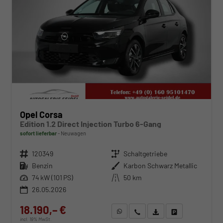
Opel Corsa
Edition 1.2 Direct Injection Turbo 6-Gang
sofort lieferbar
Neuwagen
Fahrzeugnr.
120349
Getriebe
Schaltgetriebe
Kraftstoff
Benzin
Außenfarbe
Karbon Schwarz Metallic
Leistung
74 kW (101 PS)
Kilometerstand
50 km
26.05.2026
18.190,– €
WhatsApp anfragen
Wir rufen Sie an
Fahrzeugexposé (PDF)
Fahrzeug parken
incl. 19% MwSt.