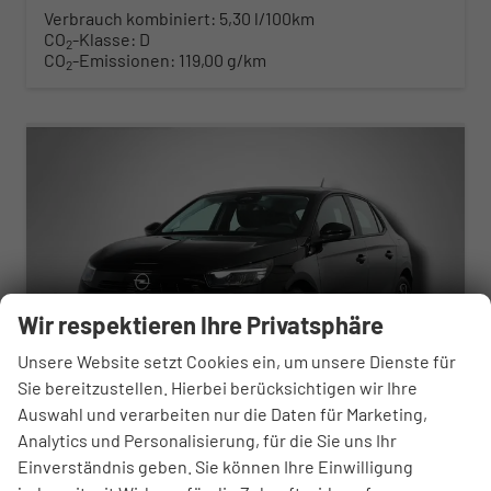
Verbrauch kombiniert:
5,30 l/100km
CO
-Klasse:
D
2
CO
-Emissionen:
119,00 g/km
2
ab 185,– € mtl.
Wir respektieren Ihre Privatsphäre
Unsere Website setzt Cookies ein, um unsere Dienste für
Sie bereitzustellen. Hierbei berücksichtigen wir Ihre
Auswahl und verarbeiten nur die Daten für Marketing,
Analytics und Personalisierung, für die Sie uns Ihr
Opel Corsa
Einverständnis geben. Sie können Ihre Einwilligung
Edition 1.2 Direct Injection Turbo 6-Gang