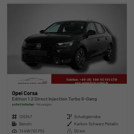
Opel Corsa
Edition 1.2 Direct Injection Turbo 6-Gang
sofort lieferbar
Neuwagen
Fahrzeugnr.
120347
Getriebe
Schaltgetriebe
Kraftstoff
Benzin
Außenfarbe
Karbon Schwarz Metallic
Leistung
74 kW (101 PS)
Kilometerstand
50 km