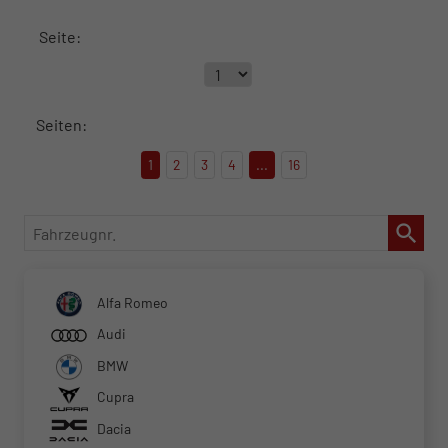
Seite:
Seiten:
1
2
3
4
...
16
Fahrzeugnr.
Alfa Romeo
Audi
BMW
Cupra
Dacia