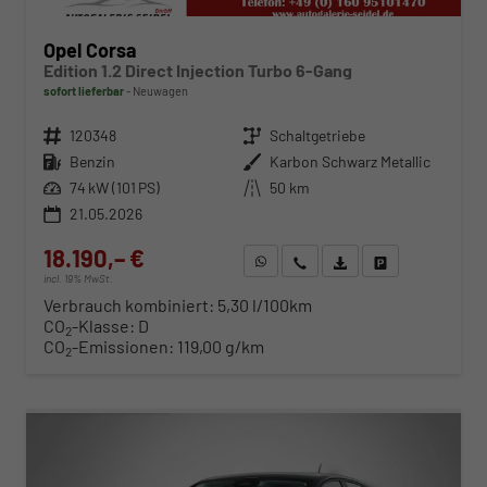
Opel Corsa
Edition 1.2 Direct Injection Turbo 6-Gang
sofort lieferbar
Neuwagen
Fahrzeugnr.
120348
Getriebe
Schaltgetriebe
Kraftstoff
Benzin
Außenfarbe
Karbon Schwarz Metallic
Leistung
74 kW (101 PS)
Kilometerstand
50 km
21.05.2026
18.190,– €
WhatsApp anfragen
Wir rufen Sie an
Fahrzeugexposé (PDF)
Fahrzeug parken
incl. 19% MwSt.
Verbrauch kombiniert:
5,30 l/100km
CO
-Klasse:
D
2
CO
-Emissionen:
119,00 g/km
2
ab 185,– € mtl.