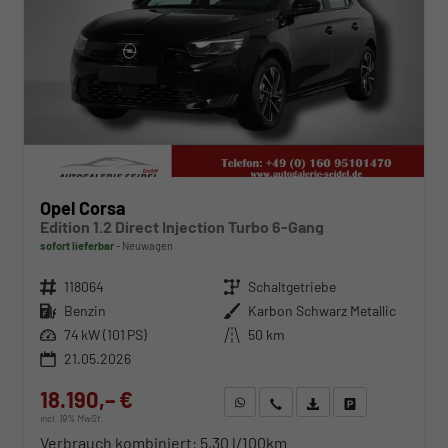
Opel Corsa
Edition 1.2 Direct Injection Turbo 6-Gang
sofort lieferbar
Neuwagen
Fahrzeugnr.
118064
Getriebe
Schaltgetriebe
Kraftstoff
Benzin
Außenfarbe
Karbon Schwarz Metallic
Leistung
74 kW (101 PS)
Kilometerstand
50 km
21.05.2026
18.190,– €
WhatsApp anfragen
Wir rufen Sie an
Fahrzeugexposé (PDF)
Fahrzeug parken
incl. 19% MwSt.
Verbrauch kombiniert:
5,30 l/100km