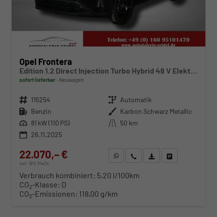
Opel Frontera
Edition 1.2 Direct Injection Turbo Hybrid 48 V Elektrisches 6-Ga
sofort lieferbar
Neuwagen
Fahrzeugnr.
115254
Getriebe
Automatik
Kraftstoff
Benzin
Außenfarbe
Karbon Schwarz Metallic
Leistung
81 kW (110 PS)
Kilometerstand
50 km
26.11.2025
22.070,– €
WhatsApp anfragen
Wir rufen Sie an
Fahrzeugexposé (PDF)
Fahrzeug parken
incl. 19% MwSt.
Verbrauch kombiniert:
5,20 l/100km
CO
-Klasse:
D
2
CO
-Emissionen:
118,00 g/km
2
ab 224,– € mtl.