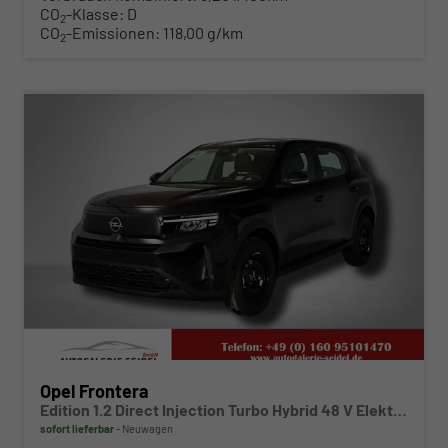
CO
-Klasse:
D
2
CO
-Emissionen:
118,00 g/km
2
ab 215,– € mtl.
Opel Frontera
Edition 1.2 Direct Injection Turbo Hybrid 48 V Elektrisches 6-Ga
sofort lieferbar
Neuwagen