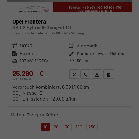
Opel Frontera
GS 1.2 Hybrid 6-Gang-eDCT
unverbindliche Lieferzeit:
29.08.2026
Neuwagen
Fahrzeugnr.
116645
Getriebe
Automatik
Kraftstoff
Benzin
Außenfarbe
Karbon Schwarz (Metallic)
Leistung
107 kW (145 PS)
Kilometerstand
50 km
25.290,– €
WhatsApp anfragen
Wir rufen Sie an
Fahrzeugexposé (PDF)
Fahrzeug parken
incl. 19% MwSt.
Verbrauch kombiniert:
6,30 l/100km
CO
-Klasse:
D
2
CO
-Emissionen:
120,00 g/km
2
Datensätze pro Seite:
10
20
50
100
250