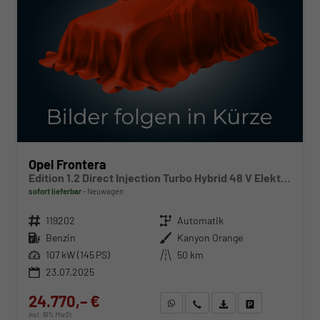
Opel Frontera
Edition 1.2 Direct Injection Turbo Hybrid 48 V Elektrisches 6-Ga
sofort lieferbar
Neuwagen
Fahrzeugnr.
119202
Getriebe
Automatik
Kraftstoff
Benzin
Außenfarbe
Kanyon Orange
Leistung
107 kW (145 PS)
Kilometerstand
50 km
23.07.2025
24.770,– €
WhatsApp anfragen
Wir rufen Sie an
Fahrzeugexposé (PDF)
Fahrzeug parken
incl. 19% MwSt.