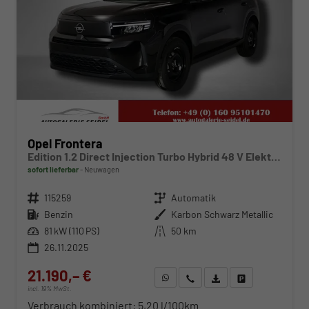
Opel Frontera
Edition 1.2 Direct Injection Turbo Hybrid 48 V Elektrisches 6-Ga
sofort lieferbar
Neuwagen
Fahrzeugnr.
115259
Getriebe
Automatik
Kraftstoff
Benzin
Außenfarbe
Karbon Schwarz Metallic
Leistung
81 kW (110 PS)
Kilometerstand
50 km
26.11.2025
21.190,– €
WhatsApp anfragen
Wir rufen Sie an
Fahrzeugexposé (PDF)
Fahrzeug parken
incl. 19% MwSt.
Verbrauch kombiniert:
5,20 l/100km