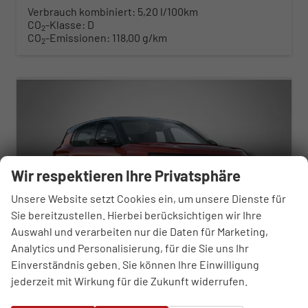
Verbrauch kombiniert:
5,20 l/100km
CO
-Klasse:
D
2
CO
-Emissionen:
118,00 g/km
2
ab 253,– € mtl.
Wir respektieren Ihre Privatsphäre
Unsere Website setzt Cookies ein, um unsere Dienste für
Sie bereitzustellen. Hierbei berücksichtigen wir Ihre
Auswahl und verarbeiten nur die Daten für Marketing,
Analytics und Personalisierung, für die Sie uns Ihr
Einverständnis geben. Sie können Ihre Einwilligung
jederzeit mit Wirkung für die Zukunft widerrufen.
Opel Frontera
GS 1.2 Hybrid 6-Gang-eDCT