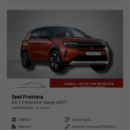
ab 253,– € mtl.
Opel Frontera
GS 1.2 Hybrid 6-Gang-eDCT
sofort lieferbar
Neuwagen
Fahrzeugnr.
116643
Getriebe
Automatik
Kraftstoff
Benzin
Außenfarbe
Kanyon Orange (Metallic)