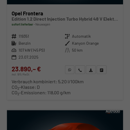
Opel Frontera
Edition 1.2 Direct Injection Turbo Hybrid 48 V Elektrisches 6-Ga
sofort lieferbar
Neuwagen
Fahrzeugnr.
119351
Getriebe
Automatik
Kraftstoff
Benzin
Außenfarbe
Kanyon Orange
Leistung
107 kW (145 PS)
Kilometerstand
50 km
23.07.2025
23.890,– €
WhatsApp anfragen
Wir rufen Sie an
Fahrzeugexposé (PDF)
Fahrzeug parken
incl. 19% MwSt.
Verbrauch kombiniert:
5,20 l/100km
CO
-Klasse:
D
2
CO
-Emissionen:
118,00 g/km
2
ab 252,– € mtl.