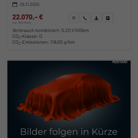
26.11.2025
22.070,– €
WhatsApp anfragen
Wir rufen Sie an
Fahrzeugexposé (PDF)
Fahrzeug parken
incl. 19% MwSt.
Verbrauch kombiniert:
5,20 l/100km
CO
-Klasse:
D
2
CO
-Emissionen:
118,00 g/km
2
ab 243,– € mtl.