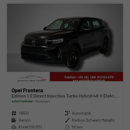
Opel Frontera
Edition 1.2 Direct Injection Turbo Hybrid 48 V Elektrisches 6-Ga
sofort lieferbar
Neuwagen
Fahrzeugnr.
116541
Getriebe
Automatik
Kraftstoff
Benzin
Außenfarbe
Karbon Schwarz Metallic
Leistung
81 kW (110 PS)
Kilometerstand
50 km