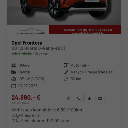
Opel Frontera
GS 1.2 Hybrid 6-Gang-eDCT
sofort lieferbar
Neuwagen
Fahrzeugnr.
116642
Getriebe
Automatik
Kraftstoff
Benzin
Außenfarbe
Kanyon Orange (Metallic)
Leistung
107 kW (145 PS)
Kilometerstand
50 km
07.07.2026
24.890,– €
WhatsApp anfragen
Wir rufen Sie an
Fahrzeugexposé (PDF)
Fahrzeug parken
incl. 19% MwSt.
Verbrauch kombiniert:
6,30 l/100km
CO
-Klasse:
D
2
CO
-Emissionen:
120,00 g/km
2