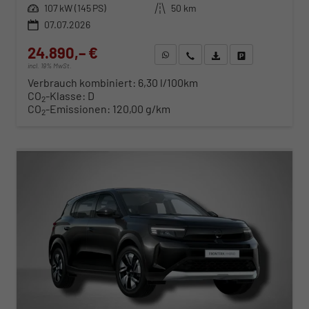
Leistung
107 kW (145 PS)
Kilometerstand
50 km
07.07.2026
24.890,– €
WhatsApp anfragen
Wir rufen Sie an
Fahrzeugexposé (PDF)
Fahrzeug parken
incl. 19% MwSt.
Verbrauch kombiniert:
6,30 l/100km
CO
-Klasse:
D
2
CO
-Emissionen:
120,00 g/km
2
ab 257,– € mtl.