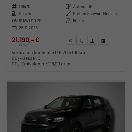
Fahrzeugnr.
116570
Getriebe
Automatik
Kraftstoff
Benzin
Außenfarbe
Karbon Schwarz Metallic
Leistung
81 kW (110 PS)
Kilometerstand
50 km
26.11.2025
21.190,– €
WhatsApp anfragen
Wir rufen Sie an
Fahrzeugexposé (PDF)
Fahrzeug parken
incl. 19% MwSt.
Verbrauch kombiniert:
5,20 l/100km
CO
-Klasse:
D
2
CO
-Emissionen:
118,00 g/km
2
ab 224,– € mtl.