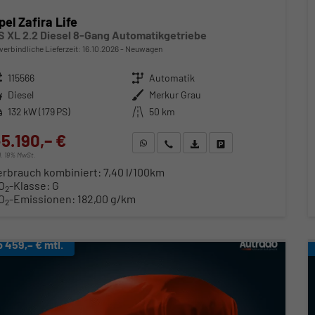
pel Zafira Life
S XL 2.2 Diesel 8-Gang Automatikgetriebe
verbindliche Lieferzeit:
16.10.2026
Neuwagen
zeugnr.
115566
Getriebe
Automatik
ftstoff
Diesel
Außenfarbe
Merkur Grau
stung
132 kW (179 PS)
Kilometerstand
50 km
5.190,– €
WhatsApp anfragen
Wir rufen Sie an
Fahrzeugexposé (PDF)
Fahrzeug parken
cl. 19% MwSt.
erbrauch kombiniert:
7,40 l/100km
O
-Klasse:
G
2
O
-Emissionen:
182,00 g/km
2
b 459,– € mtl.