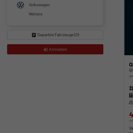
Volkswagen
Weitere
Geparkte Fahrzeuge (
0
)
Anmelden
O
G
un
Fahr
Kra
Lei
4
in
V