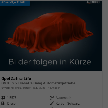
ab 459,– € mtl.
Opel Zafira Life
GS XL 2.2 Diesel 8-Gang Automatikgetriebe
unverbindliche Lieferzeit:
16.10.2026
Neuwagen
Fahrzeugnr.
115575
Getriebe
Automatik
Kraftstoff
Diesel
Außenfarbe
Karbon Schwarz