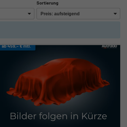
Sortierung
ab 459,– € mtl.