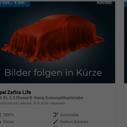
b 459,– € mtl.
pel Zafira Life
S XL 2.2 Diesel 8-Gang Automatikgetriebe
verbindliche Lieferzeit:
16.10.2026
Neuwagen
zeugnr.
115574
Getriebe
Automatik
ftstoff
Diesel
Außenfarbe
Karbon Schwarz