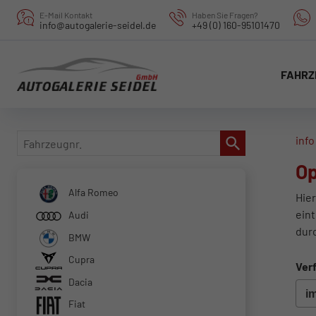
E-Mail Kontakt
Haben Sie Fragen?
info@autogalerie-seidel.de
+49 (0) 160-95101470
FAHRZ
Fahrzeugnr.
info
Op
Alfa Romeo
Hier
eint
Audi
dur
BMW
Cupra
Verf
Dacia
Fiat