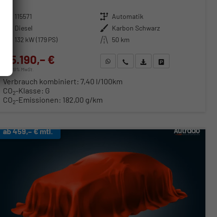
Fahrzeugnr.
115571
Getriebe
Automatik
Kraftstoff
Diesel
Außenfarbe
Karbon Schwarz
Leistung
132 kW (179 PS)
Kilometerstand
50 km
45.190,– €
WhatsApp anfragen
Wir rufen Sie an
Fahrzeugexposé (PDF)
Fahrzeug parken
incl. 19% MwSt.
Verbrauch kombiniert:
7,40 l/100km
CO
-Klasse:
G
2
CO
-Emissionen:
182,00 g/km
2
ab 459,– € mtl.