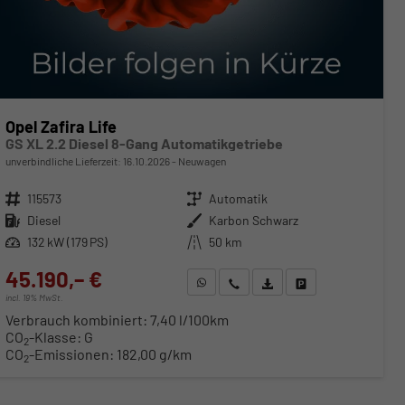
Opel Zafira Life
GS XL 2.2 Diesel 8-Gang Automatikgetriebe
unverbindliche Lieferzeit:
16.10.2026
Neuwagen
Fahrzeugnr.
115573
Getriebe
Automatik
Kraftstoff
Diesel
Außenfarbe
Karbon Schwarz
Leistung
132 kW (179 PS)
Kilometerstand
50 km
45.190,– €
WhatsApp anfragen
Wir rufen Sie an
Fahrzeugexposé (PDF)
Fahrzeug parken
incl. 19% MwSt.
Verbrauch kombiniert:
7,40 l/100km
CO
-Klasse:
G
2
CO
-Emissionen:
182,00 g/km
2