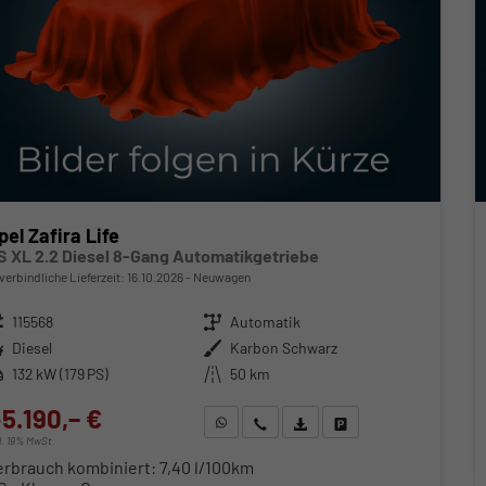
pel Zafira Life
S XL 2.2 Diesel 8-Gang Automatikgetriebe
verbindliche Lieferzeit:
16.10.2026
Neuwagen
zeugnr.
115568
Getriebe
Automatik
ftstoff
Diesel
Außenfarbe
Karbon Schwarz
stung
132 kW (179 PS)
Kilometerstand
50 km
5.190,– €
WhatsApp anfragen
Wir rufen Sie an
Fahrzeugexposé (PDF)
Fahrzeug parken
cl. 19% MwSt.
erbrauch kombiniert:
7,40 l/100km