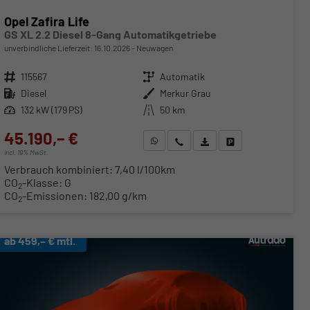
Opel Zafira Life
GS XL 2.2 Diesel 8-Gang Automatikgetriebe
unverbindliche Lieferzeit:
16.10.2026
Neuwagen
Fahrzeugnr.
115567
Getriebe
Automatik
Kraftstoff
Diesel
Außenfarbe
Merkur Grau
Leistung
132 kW (179 PS)
Kilometerstand
50 km
45.190,– €
WhatsApp anfragen
Wir rufen Sie an
Fahrzeugexposé (PDF)
Fahrzeug parken
incl. 19% MwSt.
Verbrauch kombiniert:
7,40 l/100km
CO
-Klasse:
G
2
CO
-Emissionen:
182,00 g/km
2
ab 459,– € mtl.