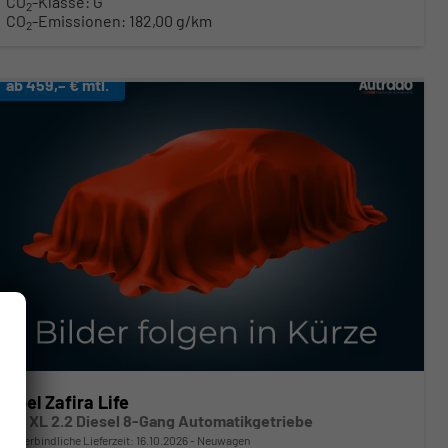
CO
-Klasse:
G
2
CO
-Emissionen:
182,00 g/km
2
ab 459,– € mtl.
Opel Zafira Life
GS XL 2.2 Diesel 8-Gang Automatikgetriebe
unverbindliche Lieferzeit:
16.10.2026
Neuwagen