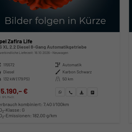
pel Zafira Life
S XL 2.2 Diesel 8-Gang Automatikgetriebe
verbindliche Lieferzeit:
16.10.2026
Neuwagen
zeugnr.
115572
Getriebe
Automatik
ftstoff
Diesel
Außenfarbe
Karbon Schwarz
stung
132 kW (179 PS)
Kilometerstand
50 km
5.190,– €
WhatsApp anfragen
Wir rufen Sie an
Fahrzeugexposé (PDF)
Fahrzeug parken
cl. 19% MwSt.
erbrauch kombiniert:
7,40 l/100km
O
-Klasse:
G
2
O
-Emissionen:
182,00 g/km
2