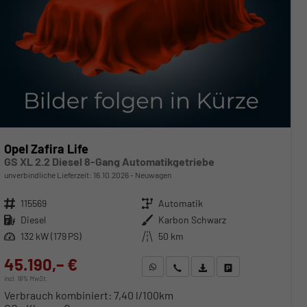
Opel Zafira Life
GS XL 2.2 Diesel 8-Gang Automatikgetriebe
unverbindliche Lieferzeit:
16.10.2026
Neuwagen
Fahrzeugnr.
115569
Getriebe
Automatik
Kraftstoff
Diesel
Außenfarbe
Karbon Schwarz
Leistung
132 kW (179 PS)
Kilometerstand
50 km
45.190,– €
WhatsApp anfragen
Wir rufen Sie an
Fahrzeugexposé (PDF)
Fahrzeug parken
incl. 19% MwSt.
Verbrauch kombiniert:
7,40 l/100km