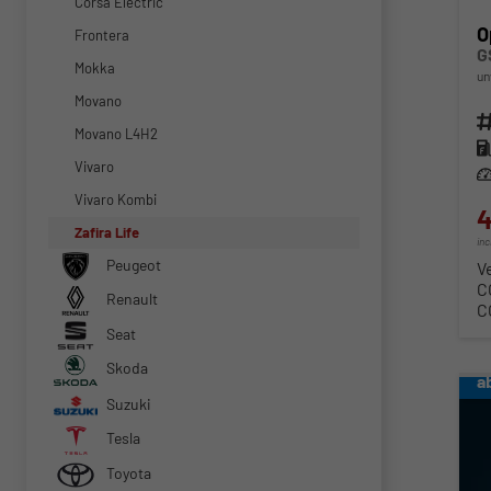
Corsa Electric
O
Frontera
G
Mokka
un
Movano
Fahr
Movano L4H2
Kra
Vivaro
Lei
Vivaro Kombi
4
Zafira Life
in
Peugeot
V
C
Renault
C
Seat
Skoda
a
Suzuki
Tesla
Toyota