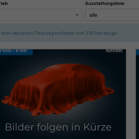
rieb
Ausstattungslinie
n Ihrer aktuellen Filterung befinden sich
216
Fahrzeuge:
b 459,– € mtl.