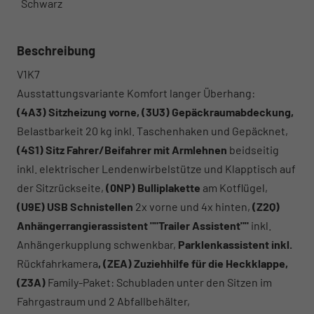
Schwarz
Beschreibung
V1K7
Ausstattungsvariante Komfort langer Überhang:
(4A3) Sitzheizung vorne, (3U3) Gepäckraumabdeckung,
Belastbarkeit 20 kg inkl. Taschenhaken und Gepäcknet,
(4S1) Sitz Fahrer/Beifahrer mit Armlehnen
beidseitig
inkl. elektrischer Lendenwirbelstütze und Klapptisch auf
der Sitzrückseite,
(0NP) Bulliplakette
am Kotflügel,
(U9E) USB Schnistellen
2x vorne und 4x hinten,
(Z2Q)
Anhängerrangierassistent ""Trailer Assistent""
inkl.
Anhängerkupplung schwenkbar,
Parklenkassistent inkl.
Rückfahrkamera
, (ZEA) Zuziehhilfe für die Heckklappe,
(Z3A)
Family-Paket: Schubladen unter den Sitzen im
Fahrgastraum und 2 Abfallbehälter,