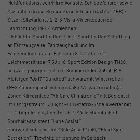
Multifunktionstisch/Mittelkonsole, Schiebefenster sowie
Zuziehhilfe in der Schiebetüre links und rechts, (ZBR) 7
Sitzer: Sitzvariante 2-2-3 (Vis-a-Vis entgegen der
Fahrrichtung) inkl. 4 Armlehnen.
Highlights: Sport Edition Paket: Sport Edition Schriftzug
an Fahrzeugseite, Fahrzeugheck und im
Fahrzeuginnenraum, Fahrzeug 8-fach-bereift,
Leichtmetallräder 7,5J x 18 (Sport Edition Design TN28,
schwarz glanzgedreht) mit Sommerreifen 235 50 R18,
Alufelgen 7Jx17 ""Dundrod"" schwarz mit Winterreifen
(M+S Kennung inkl. Schneeflocke / Allwetterreifen), 3-
Zonen Klimaanlage ""Air Care Climatronic"" mit Bedienteil
im Fahrgastraum, IQ.Light - LED-Matrix-Scheinwerfer mit
LED-Tagfahrlicht, Fenster ab B-Säule abgedunkelt,
Spurhalteassistent ""Lane Assist"",
Spurwechselassistent ""Side Assist"" inkl. ""Blind Spot
Detection"" (Totwinkelerkennung im Spiegel),