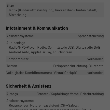
Sitze
Isofix (Kindersitzbefestigung), Rücksitzbank hinten geteilt,
Sitzheizung
Infotainment & Kommunikation
Assistenzsysteme
Sprachsteuerung
Audioanlage
Radio/MP3-Player, Radio, Schnittstelle USB, Digitalradio DAB,
Android Auto, Apple CarPlay, Touchscreen
Bordcomputer
vorhanden
Telefon
Freisprecheinrichtung, Bluetooth
Volldigitales Kombiinstrument (Virtual Cockpit)
vorhanden
Sicherheit & Assistenz
Airbags
Fenster-/Kopfairbags Vorne, Beifahrerairbag
Assistenzsysteme
Regensensor, Notbremsassistent (City-Safety),
Spurhalteassistent, Abstandstempomat adaptiv (ACC),