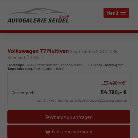
Menü
Volkswagen T7 Multivan
Sport Edition 2,0TDI DSG
Komfort LÜ 7 Sitzer
Fahrzeugnr.
:
95150
,
sofort lieferbar
, Landesversion: EU - Europa,
Fahrzeug mit
Tageszulassung
, Zentrallager (extern)
57.480,– €
54.780,– €
Gesamtpreis
incl. 19% MwSt., den Kosten für Überführung und Zulassungspapieren
WhatsApp anfragen
Fahrzeug anfragen