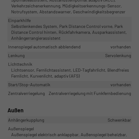
Verkehrzeichenerkennung, Müdigkeitserkennungs-Sensor,
Notrufsystem, Abstandswarner, Geschwindigkeitsbegrenzer
Einparkhilfe
Selbstlenkendes System, Park Distance Control vorne, Park
Distance Control hinten, Rückfahrkamera, Ausparkassistent,
Anhängerrangierassistent
Innenspiegel automatisch abblendend
vorhanden
Lenkung
Servolenkung
Lichttechnik
Lichtsensor, Fernlichtassistent, LED-Tagfahrlicht, Blendfreies
Fernlicht, Kurvenlicht, adaptiv (AFS)
Start/Stop-Automatik
vorhanden
Zentralverriegelung
Zentralverriegelung mit Funkfernbedienung
Außen
Anhängerkupplung
Schwenkbar
Außenspiegel
Außenspiegel elektrisch anklappbar, Außenspiegel beheizbar,