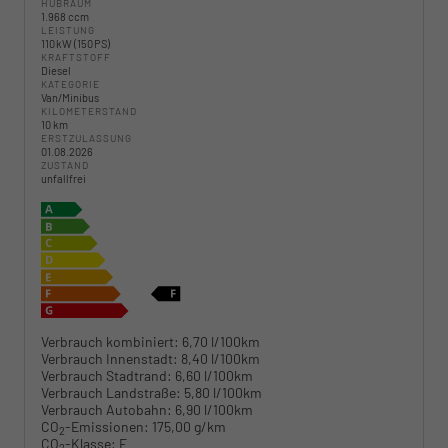
HUBRAUM
1.968 ccm
LEISTUNG
110 kW (150 PS)
KRAFTSTOFF
Diesel
KATEGORIE
Van/Minibus
KILOMETERSTAND
10 km
ERSTZULASSUNG
01.08.2026
ZUSTAND
unfallfrei
Verbrauch kombiniert:
6,70 l/100km
Verbrauch Innenstadt:
8,40 l/100km
Verbrauch Stadtrand:
6,60 l/100km
Verbrauch Landstraße:
5,80 l/100km
Verbrauch Autobahn:
6,90 l/100km
CO
-Emissionen:
175,00 g/km
2
CO
-Klasse:
F
2