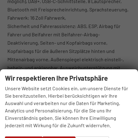
möglich), DAB+, USB-C-Schnittstelle, 8 Lautsprecher,
Bluetooth mit Freisprecheinrichtung, Sprachsteuerung,
Fahrwerk: 16 Zoll Fahrwerk,
Sicherheit und Fahrerassistenz: ABS, ESP, Airbag für
Fahrer und Beifahrer mit Beifahrer-Airbag-
Deaktivierung, Seiten- und Kopfairbags vorne,
Kopfairbags für die äußeren Sitzplätze hinten und
Mittenairbag vorne, Außenspiegel elektrisch einstell-,
beheiz- und anklappbar, Ausweichunterstützung mit
Abbiegeassistent, Automatische Distanzregelung ACC
Wir respektieren Ihre Privatsphäre
mit ""stop & go"", Tire Mobility Set, Einparkhilfe im Front-
Unsere Website setzt Cookies ein, um unsere Dienste für
und Heckbereich, Ausparkassistent und
Sie bereitzustellen. Hierbei berücksichtigen wir Ihre
Ausstiegswarner, Verkehrszeichenerkennung,
Auswahl und verarbeiten nur die Daten für Marketing,
Ablenkungs- und Müdigkeitserkennung,
Analytics und Personalisierung, für die Sie uns Ihr
Kreuzungsassistent, Notbremsassistent ""Front Assist""
Einverständnis geben. Sie können Ihre Einwilligung
jederzeit mit Wirkung für die Zukunft widerrufen.
mit Fußgänger- und Radfahrererkennung, Notrufsystem
eCall, Reifenkontrollanzeige.