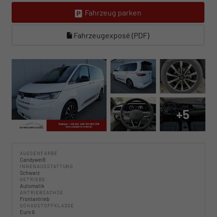
Fahrzeug parken
Fahrzeugexposé (PDF)
+5
AUSSENFARBE
Candyweiß
INNENAUSSTATTUNG
Schwarz
GETRIEBE
Automatik
ANTRIEBSACHSE
Frontantrieb
SCHADSTOFFKLASSE
Euro 6