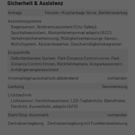
Sicherheit & Assistenz
Airbags
Fenster-/Kopfairbags Vorne, Beifahrerairbag
Assistenzsysteme
Regensensor, Notbremsassistent (City-Safety),
Spurhalteassistent, Abstandstempomat adaptiv (ACC),
Verkehrzeichenerkennung, Müdigkeitserkennungs-Sensor,
Notrufsystem, Abstandswarner, Geschwindigkeitsbegrenzer
Einparkhilfe
Selbstlenkendes System, Park Distance Control vorne, Park
Distance Control hinten, Rückfahrkamera, Ausparkassistent,
Anhängerrangierassistent
Innenspiegel automatisch abblendend
vorhanden
Lenkung
Servolenkung
Lichttechnik
Lichtsensor, Fernlichtassistent, LED-Tagfahrlicht, Blendfreies
Fernlicht, Kurvenlicht, adaptiv (AFS)
Start/Stop-Automatik
vorhanden
Zentralverriegelung
Zentralverriegelung mit Funkfernbedienung