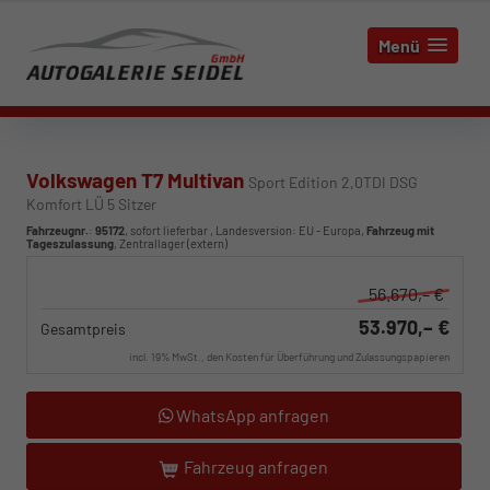
Menü
Volkswagen T7 Multivan
Sport Edition 2,0TDI DSG
Komfort LÜ 5 Sitzer
Fahrzeugnr.
:
95172
,
sofort lieferbar
, Landesversion: EU - Europa,
Fahrzeug mit
Tageszulassung
, Zentrallager (extern)
56.670,– €
53.970,– €
Gesamtpreis
incl. 19% MwSt., den Kosten für Überführung und Zulassungspapieren
WhatsApp anfragen
Fahrzeug anfragen