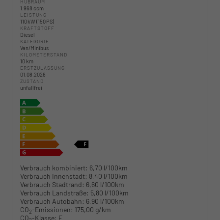
HUBRAUM
1.968 ccm
LEISTUNG
110 kW (150 PS)
KRAFTSTOFF
Diesel
KATEGORIE
Van/Minibus
KILOMETERSTAND
10 km
ERSTZULASSUNG
01.08.2026
ZUSTAND
unfallfrei
Verbrauch kombiniert:
6,70 l/100km
Verbrauch Innenstadt:
8,40 l/100km
Verbrauch Stadtrand:
6,60 l/100km
Verbrauch Landstraße:
5,80 l/100km
Verbrauch Autobahn:
6,90 l/100km
CO
-Emissionen:
175,00 g/km
2
CO
-Klasse:
F
2