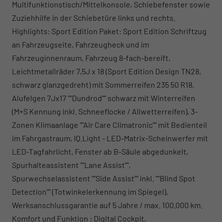
Multifunktionstisch/Mittelkonsole, Schiebefenster sowie
Zuziehhilfe in der Schiebetüre links und rechts.
Highlights: Sport Edition Paket: Sport Edition Schriftzug
an Fahrzeugseite, Fahrzeugheck und im
Fahrzeuginnenraum, Fahrzeug 8-fach-bereift,
Leichtmetallräder 7,5J x 18 (Sport Edition Design TN28,
schwarz glanzgedreht) mit Sommerreifen 235 50 R18,
Alufelgen 7Jx17 ""Dundrod"" schwarz mit Winterreifen
(M+S Kennung inkl. Schneeflocke / Allwetterreifen), 3-
Zonen Klimaanlage ""Air Care Climatronic"" mit Bedienteil
im Fahrgastraum, IQ.Light - LED-Matrix-Scheinwerfer mit
LED-Tagfahrlicht, Fenster ab B-Säule abgedunkelt,
Spurhalteassistent ""Lane Assist"",
Spurwechselassistent ""Side Assist"" inkl. ""Blind Spot
Detection"" (Totwinkelerkennung im Spiegel),
Werksanschlussgarantie auf 5 Jahre / max. 100.000 km.
Komfort und Funktion : Digital Cockpit,