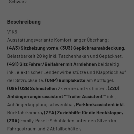
Schwarz
Beschreibung
V1K5
Ausstattungsvariante Komfort langer Überhang:
(4A3) Sitzheizung vorne, (3U3) Gepäckraumabdeckung,
Belastbarkeit 20 kg inkl. Taschenhaken und Gepäcknet,
(4S1) Sitz Fahrer/Beifahrer mit Armlehnen
beidseitig
inkl. elektrischer Lendenwirbelstütze und Klapptisch auf
der Sitzrückseite,
(0NP) Bulliplakette
am Kotflügel,
(U9E) USB Schnistellen
2x vorne und 4x hinten,
(Z2Q)
Anhängerrangierassistent ""Trailer Assistent""
inkl.
Anhängerkupplung schwenkbar,
Parklenkassistent inkl.
Rückfahrkamera
, (ZEA) Zuziehhilfe für die Heckklappe,
(Z3A)
Family-Paket: Schubladen unter den Sitzen im
Fahrgastraum und 2 Abfallbehälter,