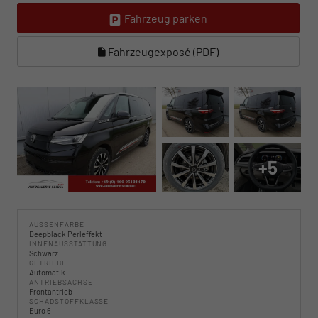
Fahrzeug parken
Fahrzeugexposé (PDF)
+5
AUSSENFARBE
Deepblack Perleffekt
INNENAUSSTATTUNG
Schwarz
GETRIEBE
Automatik
ANTRIEBSACHSE
Frontantrieb
SCHADSTOFFKLASSE
Euro 6