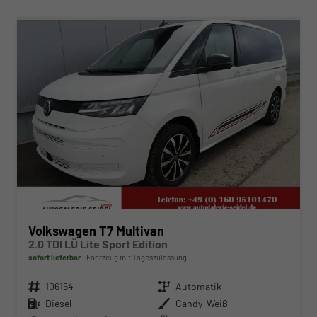
ab 489,– € mtl.
Volkswagen T7 Multivan
2.0 TDI LÜ Lite Sport Edition
sofort lieferbar
Fahrzeug mit Tageszulassung
Fahrzeugnr.
106154
Getriebe
Automatik
Kraftstoff
Diesel
Außenfarbe
Candy-Weiß