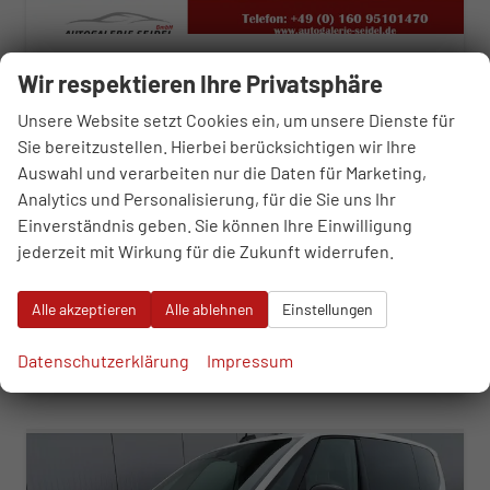
Volkswagen T7 Multivan
Wir respektieren Ihre Privatsphäre
2.0 TDI LÜ Lite Sport Edition
sofort lieferbar
Fahrzeug mit Tageszulassung
Unsere Website setzt Cookies ein, um unsere Dienste für
Sie bereitzustellen. Hierbei berücksichtigen wir Ihre
Fahrzeugnr.
109014
Getriebe
Automatik
Auswahl und verarbeiten nur die Daten für Marketing,
Kraftstoff
Diesel
Außenfarbe
Puregrey
Analytics und Personalisierung, für die Sie uns Ihr
Leistung
110 kW (150 PS)
Kilometerstand
10 km
Einverständnis geben. Sie können Ihre Einwilligung
01.11.2025
jederzeit mit Wirkung für die Zukunft widerrufen.
48.190,– €
WhatsApp anfragen
Wir rufen Sie an
Fahrzeugexposé (PDF)
Fahrzeug parken
incl. 19% MwSt.
Alle akzeptieren
Alle ablehnen
Einstellungen
Verbrauch kombiniert:
6,70 l/100km
CO
-Klasse:
F
2
Datenschutzerklärung
Impressum
CO
-Emissionen:
175,00 g/km
2
ab 490,– € mtl.