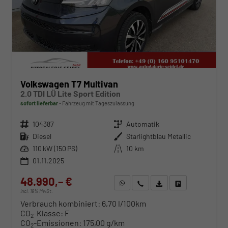
Volkswagen T7 Multivan
2.0 TDI LÜ Lite Sport Edition
sofort lieferbar
Fahrzeug mit Tageszulassung
Fahrzeugnr.
104387
Getriebe
Automatik
Kraftstoff
Diesel
Außenfarbe
Starlightblau Metallic
Leistung
110 kW (150 PS)
Kilometerstand
10 km
01.11.2025
48.990,– €
WhatsApp anfragen
Wir rufen Sie an
Fahrzeugexposé (PDF)
Fahrzeug parken
incl. 19% MwSt.
Verbrauch kombiniert:
6,70 l/100km
CO
-Klasse:
F
2
CO
-Emissionen:
175,00 g/km
2