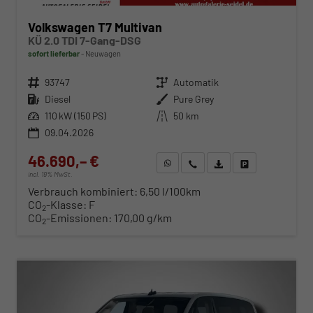
Volkswagen T7 Multivan
KÜ 2.0 TDI 7-Gang-DSG
sofort lieferbar
Neuwagen
Fahrzeugnr.
93747
Getriebe
Automatik
Kraftstoff
Diesel
Außenfarbe
Pure Grey
Leistung
110 kW (150 PS)
Kilometerstand
50 km
09.04.2026
46.690,– €
WhatsApp anfragen
Wir rufen Sie an
Fahrzeugexposé (PDF)
Fahrzeug parken
incl. 19% MwSt.
Verbrauch kombiniert:
6,50 l/100km
CO
-Klasse:
F
2
CO
-Emissionen:
170,00 g/km
2
ab 483,– € mtl.