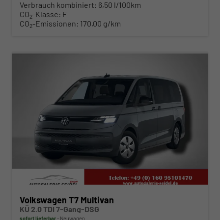
Verbrauch kombiniert:
6,50 l/100km
CO
-Klasse:
F
2
CO
-Emissionen:
170,00 g/km
2
ab 483,– € mtl.
Volkswagen T7 Multivan
KÜ 2.0 TDI 7-Gang-DSG
sofort lieferbar
Neuwagen