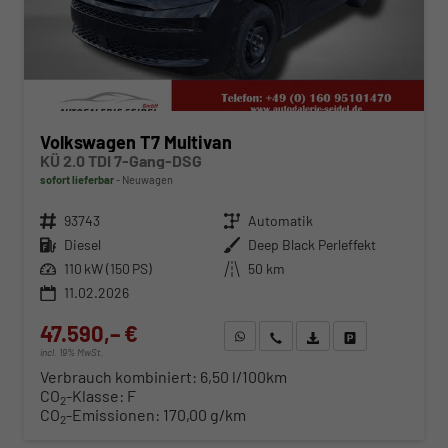
Volkswagen T7 Multivan
KÜ 2.0 TDI 7-Gang-DSG
sofort lieferbar
Neuwagen
Fahrzeugnr.
93743
Getriebe
Automatik
Kraftstoff
Diesel
Außenfarbe
Deep Black Perleffekt
Leistung
110 kW (150 PS)
Kilometerstand
50 km
11.02.2026
47.590,– €
WhatsApp anfragen
Wir rufen Sie an
Fahrzeugexposé (PDF)
Fahrzeug parken
incl. 19% MwSt.
Verbrauch kombiniert:
6,50 l/100km
CO
-Klasse:
F
2
CO
-Emissionen:
170,00 g/km
2