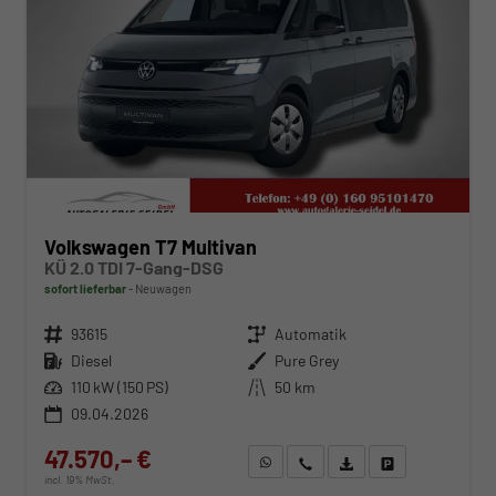
Volkswagen T7 Multivan
KÜ 2.0 TDI 7-Gang-DSG
sofort lieferbar
Neuwagen
Fahrzeugnr.
93615
Getriebe
Automatik
Kraftstoff
Diesel
Außenfarbe
Pure Grey
Leistung
110 kW (150 PS)
Kilometerstand
50 km
09.04.2026
47.570,– €
WhatsApp anfragen
Wir rufen Sie an
Fahrzeugexposé (PDF)
Fahrzeug parken
incl. 19% MwSt.