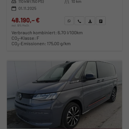
Leistung
110 kW (150 PS)
Kilometerstand
10 km
01.11.2025
48.190,– €
WhatsApp anfragen
Wir rufen Sie an
Fahrzeugexposé (PDF)
Fahrzeug parken
incl. 19% MwSt.
Verbrauch kombiniert:
6,70 l/100km
CO
-Klasse:
F
2
CO
-Emissionen:
175,00 g/km
2
ab 489,– € mtl.