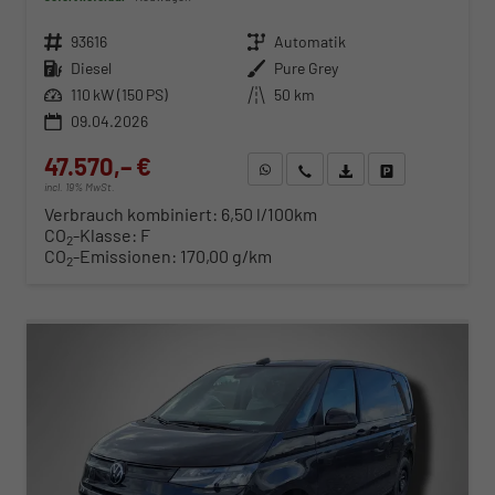
Fahrzeugnr.
93616
Getriebe
Automatik
Kraftstoff
Diesel
Außenfarbe
Pure Grey
Leistung
110 kW (150 PS)
Kilometerstand
50 km
09.04.2026
47.570,– €
WhatsApp anfragen
Wir rufen Sie an
Fahrzeugexposé (PDF)
Fahrzeug parken
incl. 19% MwSt.
Verbrauch kombiniert:
6,50 l/100km
CO
-Klasse:
F
2
CO
-Emissionen:
170,00 g/km
2
ab 483,– € mtl.