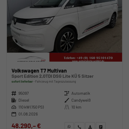
Volkswagen T7 Multivan
Sport Edition 2,0TDI DSG Lite KÜ 5 Sitzer
sofort lieferbar
Fahrzeug mit Tageszulassung
Fahrzeugnr.
95097
Getriebe
Automatik
Kraftstoff
Diesel
Außenfarbe
Candyweiß
Leistung
110 kW (150 PS)
Kilometerstand
10 km
01.08.2026
48.290,– €
WhatsApp anfragen
Wir rufen Sie an
Fahrzeugexposé (PDF)
Fahrzeug parken