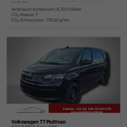
incl. 19% MwSt.
Verbrauch kombiniert:
6,70 l/100km
CO
-Klasse:
F
2
CO
-Emissionen:
175,00 g/km
2
ab 492,– € mtl.
Volkswagen T7 Multivan
KÜ 2.0 TDI 7-Gang-DSG