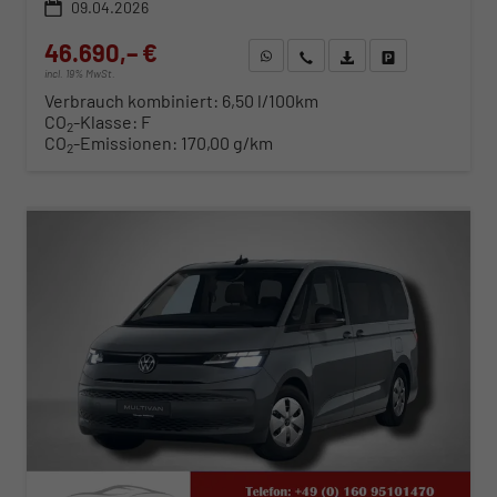
09.04.2026
46.690,– €
WhatsApp anfragen
Wir rufen Sie an
Fahrzeugexposé (PDF)
Fahrzeug parken
incl. 19% MwSt.
Verbrauch kombiniert:
6,50 l/100km
CO
-Klasse:
F
2
CO
-Emissionen:
170,00 g/km
2
ab 474,– € mtl.