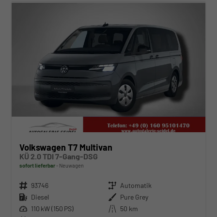
Volkswagen T7 Multivan
KÜ 2.0 TDI 7-Gang-DSG
sofort lieferbar
Neuwagen
Fahrzeugnr.
93746
Getriebe
Automatik
Kraftstoff
Diesel
Außenfarbe
Pure Grey
Leistung
110 kW (150 PS)
Kilometerstand
50 km