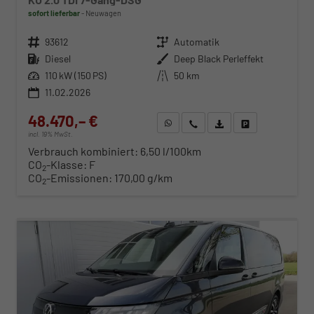
sofort lieferbar
Neuwagen
Fahrzeugnr.
93612
Getriebe
Automatik
Kraftstoff
Diesel
Außenfarbe
Deep Black Perleffekt
Leistung
110 kW (150 PS)
Kilometerstand
50 km
11.02.2026
48.470,– €
WhatsApp anfragen
Wir rufen Sie an
Fahrzeugexposé (PDF)
Fahrzeug parken
incl. 19% MwSt.
Verbrauch kombiniert:
6,50 l/100km
CO
-Klasse:
F
2
CO
-Emissionen:
170,00 g/km
2
ab 498,– € mtl.