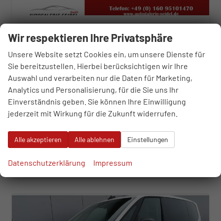
Volkswagen T7 Multivan
Wir respektieren Ihre Privatsphäre
2.0 TDI LÜ Lite Sport Edition
sofort lieferbar
Fahrzeug mit Tageszulassung
Unsere Website setzt Cookies ein, um unsere Dienste für
Sie bereitzustellen. Hierbei berücksichtigen wir Ihre
Fahrzeugnr.
109014
Getriebe
Automatik
Auswahl und verarbeiten nur die Daten für Marketing,
Kraftstoff
Diesel
Außenfarbe
Puregrey
Analytics und Personalisierung, für die Sie uns Ihr
Leistung
110 kW (150 PS)
Kilometerstand
10 km
Einverständnis geben. Sie können Ihre Einwilligung
01.11.2025
jederzeit mit Wirkung für die Zukunft widerrufen.
48.190,– €
WhatsApp anfragen
Wir rufen Sie an
Fahrzeugexposé (PDF)
Fahrzeug parken
incl. 19% MwSt.
Alle akzeptieren
Alle ablehnen
Einstellungen
Verbrauch kombiniert:
6,70 l/100km
CO
-Klasse:
F
2
Datenschutzerklärung
Impressum
CO
-Emissionen:
175,00 g/km
2
ab 490,– € mtl.