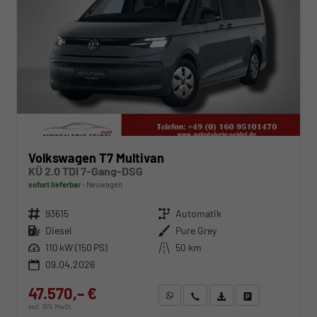
Volkswagen T7 Multivan
KÜ 2.0 TDI 7-Gang-DSG
sofort lieferbar
Neuwagen
Fahrzeugnr.
93615
Getriebe
Automatik
Kraftstoff
Diesel
Außenfarbe
Pure Grey
Leistung
110 kW (150 PS)
Kilometerstand
50 km
09.04.2026
47.570,– €
WhatsApp anfragen
Wir rufen Sie an
Fahrzeugexposé (PDF)
Fahrzeug parken
incl. 19% MwSt.