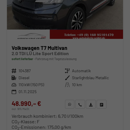
Volkswagen T7 Multivan
2.0 TDI LÜ Lite Sport Edition
sofort lieferbar
Fahrzeug mit Tageszulassung
Fahrzeugnr.
104387
Getriebe
Automatik
Kraftstoff
Diesel
Außenfarbe
Starlightblau Metallic
Leistung
110 kW (150 PS)
Kilometerstand
10 km
01.11.2025
48.990,– €
WhatsApp anfragen
Wir rufen Sie an
Fahrzeugexposé (PDF)
Fahrzeug parken
incl. 19% MwSt.
Verbrauch kombiniert:
6,70 l/100km
CO
-Klasse:
F
2
CO
-Emissionen:
175,00 g/km
2