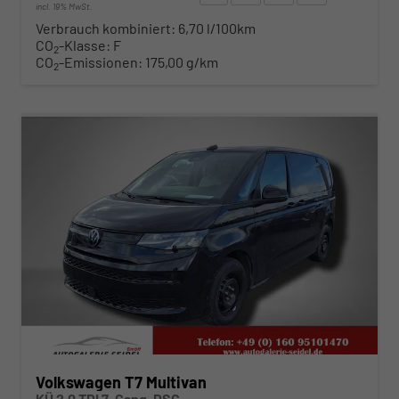
incl. 19% MwSt.
Verbrauch kombiniert:
6,70 l/100km
CO
-Klasse:
F
2
CO
-Emissionen:
175,00 g/km
2
ab 492,– € mtl.
Volkswagen T7 Multivan
KÜ 2.0 TDI 7-Gang-DSG