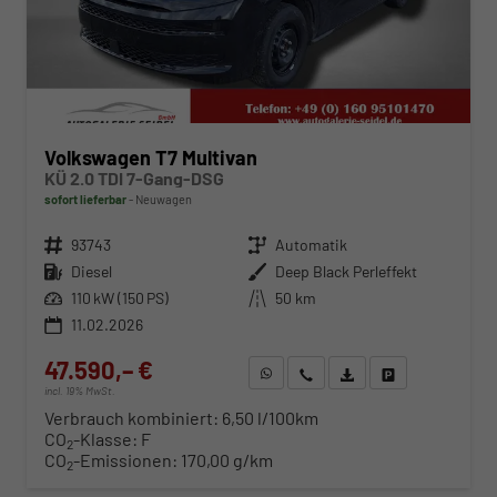
Volkswagen T7 Multivan
KÜ 2.0 TDI 7-Gang-DSG
sofort lieferbar
Neuwagen
Fahrzeugnr.
93743
Getriebe
Automatik
Kraftstoff
Diesel
Außenfarbe
Deep Black Perleffekt
Leistung
110 kW (150 PS)
Kilometerstand
50 km
11.02.2026
47.590,– €
WhatsApp anfragen
Wir rufen Sie an
Fahrzeugexposé (PDF)
Fahrzeug parken
incl. 19% MwSt.
Verbrauch kombiniert:
6,50 l/100km
CO
-Klasse:
F
2
CO
-Emissionen:
170,00 g/km
2