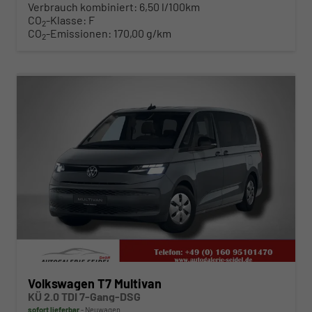
Verbrauch kombiniert:
6,50 l/100km
CO
-Klasse:
F
2
CO
-Emissionen:
170,00 g/km
2
ab 483,– € mtl.
Volkswagen T7 Multivan
KÜ 2.0 TDI 7-Gang-DSG
sofort lieferbar
Neuwagen