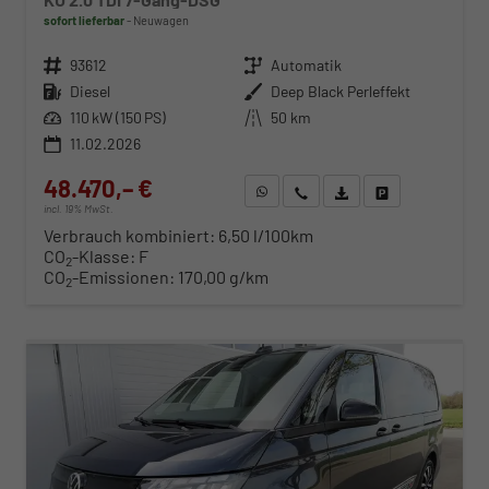
sofort lieferbar
Neuwagen
Fahrzeugnr.
93612
Getriebe
Automatik
Kraftstoff
Diesel
Außenfarbe
Deep Black Perleffekt
Leistung
110 kW (150 PS)
Kilometerstand
50 km
11.02.2026
48.470,– €
WhatsApp anfragen
Wir rufen Sie an
Fahrzeugexposé (PDF)
Fahrzeug parken
incl. 19% MwSt.
Verbrauch kombiniert:
6,50 l/100km
CO
-Klasse:
F
2
CO
-Emissionen:
170,00 g/km
2
ab 498,– € mtl.