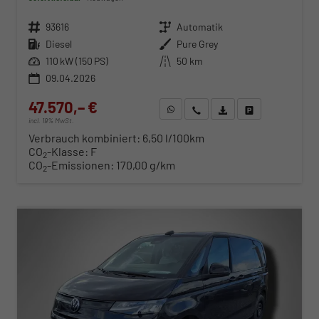
Fahrzeugnr.
93616
Getriebe
Automatik
Kraftstoff
Diesel
Außenfarbe
Pure Grey
Leistung
110 kW (150 PS)
Kilometerstand
50 km
09.04.2026
47.570,– €
WhatsApp anfragen
Wir rufen Sie an
Fahrzeugexposé (PDF)
Fahrzeug parken
incl. 19% MwSt.
Verbrauch kombiniert:
6,50 l/100km
CO
-Klasse:
F
2
CO
-Emissionen:
170,00 g/km
2
ab 483,– € mtl.