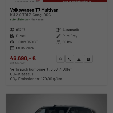
Volkswagen T7 Multivan
KÜ 2.0 TDI 7-Gang-DSG
sofort lieferbar
Neuwagen
Fahrzeugnr.
93747
Getriebe
Automatik
Kraftstoff
Diesel
Außenfarbe
Pure Grey
Leistung
110 kW (150 PS)
Kilometerstand
50 km
09.04.2026
46.690,– €
WhatsApp anfragen
Wir rufen Sie an
Fahrzeugexposé (PDF)
Fahrzeug parken
incl. 19% MwSt.
Verbrauch kombiniert:
6,50 l/100km
CO
-Klasse:
F
2
CO
-Emissionen:
170,00 g/km
2
ab 483,– € mtl.