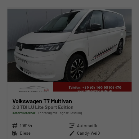
ab 489,– € mtl.
Volkswagen T7 Multivan
2.0 TDI LÜ Lite Sport Edition
sofort lieferbar
Fahrzeug mit Tageszulassung
Fahrzeugnr.
106154
Getriebe
Automatik
Kraftstoff
Diesel
Außenfarbe
Candy-Weiß