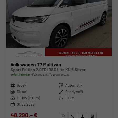
Volkswagen T7 Multivan
Sport Edition 2,0TDI DSG Lite KÜ 5 Sitzer
sofort lieferbar
Fahrzeug mit Tageszulassung
Fahrzeugnr.
95097
Getriebe
Automatik
Kraftstoff
Diesel
Außenfarbe
Candyweiß
Leistung
110 kW (150 PS)
Kilometerstand
10 km
01.08.2026
48.290,– €
WhatsApp anfragen
Wir rufen Sie an
Fahrzeugexposé (PDF)
Fahrzeug parken