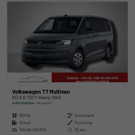
Volkswagen T7 Multivan
KÜ 2.0 TDI 7-Gang-DSG
sofort lieferbar
Neuwagen
Fahrzeugnr.
93746
Getriebe
Automatik
Kraftstoff
Diesel
Außenfarbe
Pure Grey
Leistung
110 kW (150 PS)
Kilometerstand
50 km