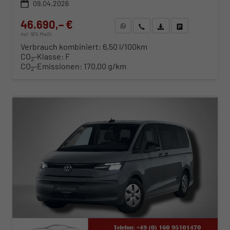
09.04.2026
46.690,– €
WhatsApp anfragen
Wir rufen Sie an
Fahrzeugexposé (PDF)
Fahrzeug parken
incl. 19% MwSt.
Verbrauch kombiniert:
6,50 l/100km
CO
-Klasse:
F
2
CO
-Emissionen:
170,00 g/km
2
ab 474,– € mtl.