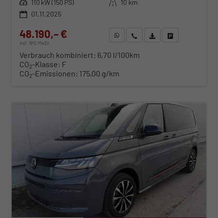
Leistung
110 kW (150 PS)
Kilometerstand
10 km
01.11.2025
48.190,– €
WhatsApp anfragen
Wir rufen Sie an
Fahrzeugexposé (PDF)
Fahrzeug parken
incl. 19% MwSt.
Verbrauch kombiniert:
6,70 l/100km
CO
-Klasse:
F
2
CO
-Emissionen:
175,00 g/km
2
ab 489,– € mtl.