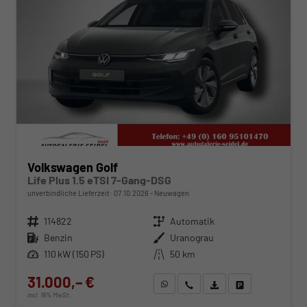
Volkswagen Golf
Life Plus 1.5 eTSI 7-Gang-DSG
unverbindliche Lieferzeit:
07.10.2026
Neuwagen
Fahrzeugnr.
114822
Getriebe
Automatik
Kraftstoff
Benzin
Außenfarbe
Uranograu
Leistung
110 kW (150 PS)
Kilometerstand
50 km
31.000,– €
WhatsApp anfragen
Wir rufen Sie an
Fahrzeugexposé (PDF)
Fahrzeug parken
incl. 19% MwSt.