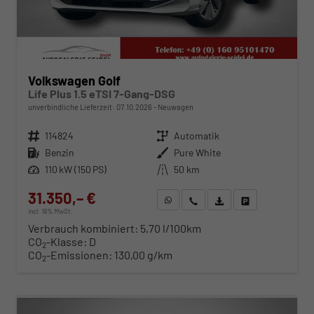
Volkswagen Golf
Life Plus 1.5 eTSI 7-Gang-DSG
unverbindliche Lieferzeit:
07.10.2026
Neuwagen
Fahrzeugnr.
114824
Getriebe
Automatik
Kraftstoff
Benzin
Außenfarbe
Pure White
Leistung
110 kW (150 PS)
Kilometerstand
50 km
31.350,– €
WhatsApp anfragen
Wir rufen Sie an
Fahrzeugexposé (PDF)
Fahrzeug parken
incl. 19% MwSt.
Verbrauch kombiniert:
5,70 l/100km
CO
-Klasse:
D
2
CO
-Emissionen:
130,00 g/km
2
ab 318,– € mtl.