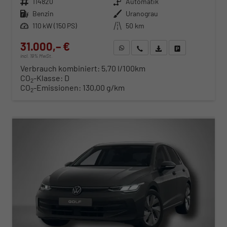
Fahrzeugnr.
114820
Getriebe
Automatik
Kraftstoff
Benzin
Außenfarbe
Uranograu
Leistung
110 kW (150 PS)
Kilometerstand
50 km
31.000,– €
WhatsApp anfragen
Wir rufen Sie an
Fahrzeugexposé (PDF)
Fahrzeug parken
incl. 19% MwSt.
Verbrauch kombiniert:
5,70 l/100km
CO
-Klasse:
D
2
CO
-Emissionen:
130,00 g/km
2
ab 315,– € mtl.