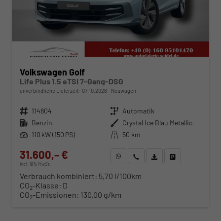
Volkswagen Golf
Life Plus 1.5 eTSI 7-Gang-DSG
unverbindliche Lieferzeit:
07.10.2026
Neuwagen
Fahrzeugnr.
114804
Getriebe
Automatik
Kraftstoff
Benzin
Außenfarbe
Crystal Ice Blau Metallic
Leistung
110 kW (150 PS)
Kilometerstand
50 km
31.600,– €
WhatsApp anfragen
Wir rufen Sie an
Fahrzeugexposé (PDF)
Fahrzeug parken
incl. 19% MwSt.
Verbrauch kombiniert:
5,70 l/100km
CO
-Klasse:
D
2
CO
-Emissionen:
130,00 g/km
2
ab 321,– € mtl.