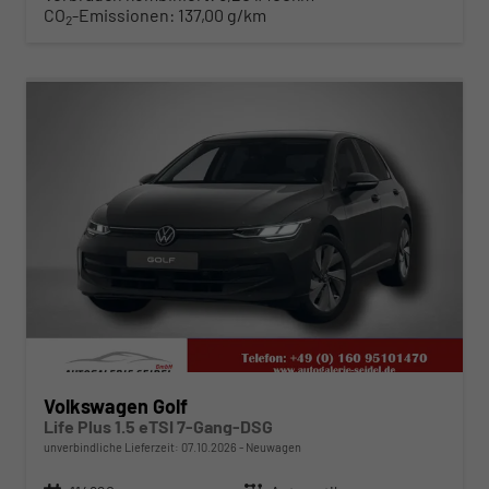
CO
-Emissionen:
137,00 g/km
2
ab 315,– € mtl.
Volkswagen Golf
Life Plus 1.5 eTSI 7-Gang-DSG
unverbindliche Lieferzeit:
07.10.2026
Neuwagen