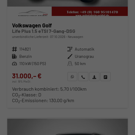
Volkswagen Golf
Life Plus 1.5 eTSI 7-Gang-DSG
unverbindliche Lieferzeit:
07.10.2026
Neuwagen
Fahrzeugnr.
114821
Getriebe
Automatik
Kraftstoff
Benzin
Außenfarbe
Uranograu
Leistung
110 kW (150 PS)
Kilometerstand
50 km
31.000,– €
WhatsApp anfragen
Wir rufen Sie an
Fahrzeugexposé (PDF)
Fahrzeug parken
incl. 19% MwSt.
Verbrauch kombiniert:
5,70 l/100km
CO
-Klasse:
D
2
CO
-Emissionen:
130,00 g/km
2
ab 315,– € mtl.