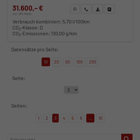
31.600,– €
WhatsApp anfragen
Wir rufen Sie an
Fahrzeugexposé (PDF)
Fahrzeug parken
incl. 19% MwSt.
Verbrauch kombiniert:
5,70 l/100km
CO
-Klasse:
D
2
CO
-Emissionen:
130,00 g/km
2
Datensätze pro Seite:
10
20
50
100
250
Seite:
Seiten:
1
2
3
4
5
6
...
10
Fahrzeugnr.