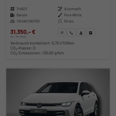
Fahrzeugnr.
114823
Getriebe
Automatik
Kraftstoff
Benzin
Außenfarbe
Pure White
Leistung
110 kW (150 PS)
Kilometerstand
50 km
31.350,– €
WhatsApp anfragen
Wir rufen Sie an
Fahrzeugexposé (PDF)
Fahrzeug parken
incl. 19% MwSt.
Verbrauch kombiniert:
5,70 l/100km
CO
-Klasse:
D
2
CO
-Emissionen:
130,00 g/km
2
ab 318,– € mtl.