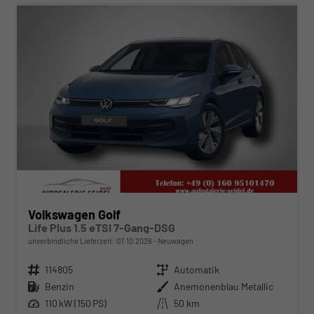
Volkswagen Golf
Life Plus 1.5 eTSI 7-Gang-DSG
unverbindliche Lieferzeit:
07.10.2026
Neuwagen
Fahrzeugnr.
114805
Getriebe
Automatik
Kraftstoff
Benzin
Außenfarbe
Anemonenblau Metallic
Leistung
110 kW (150 PS)
Kilometerstand
50 km