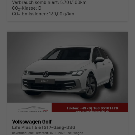
Verbrauch kombiniert:
5,70 l/100km
CO
-Klasse:
D
2
CO
-Emissionen:
130,00 g/km
2
ab 318,– € mtl.
Volkswagen Golf
Life Plus 1.5 eTSI 7-Gang-DSG
unverbindliche Lieferzeit:
07.10.2026
Neuwagen