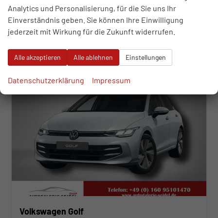
Analytics und Personalisierung, für die Sie uns Ihr
incl. 19% MwSt.
Verbrauch kombiniert:
5,70 l/100km
Einverständnis geben. Sie können Ihre Einwilligung
CO
-Klasse:
D
2
jederzeit mit Wirkung für die Zukunft widerrufen.
CO
-Emissionen:
130,00 g/km
2
ab 321,– € mtl.
Alle akzeptieren
Alle ablehnen
Einstellungen
Datenschutzerklärung
Impressum
Volkswagen Golf