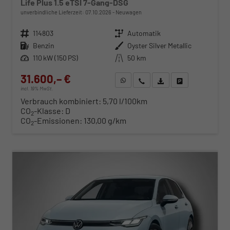
Life Plus 1.5 eTSI 7-Gang-DSG
unverbindliche Lieferzeit:
07.10.2026
Neuwagen
Fahrzeugnr.
114803
Getriebe
Automatik
Kraftstoff
Benzin
Außenfarbe
Oyster Silver Metallic
Leistung
110 kW (150 PS)
Kilometerstand
50 km
31.600,– €
WhatsApp anfragen
Wir rufen Sie an
Fahrzeugexposé (PDF)
Fahrzeug parken
incl. 19% MwSt.
Verbrauch kombiniert:
5,70 l/100km
CO
-Klasse:
D
2
CO
-Emissionen:
130,00 g/km
2
ab 321,– € mtl.