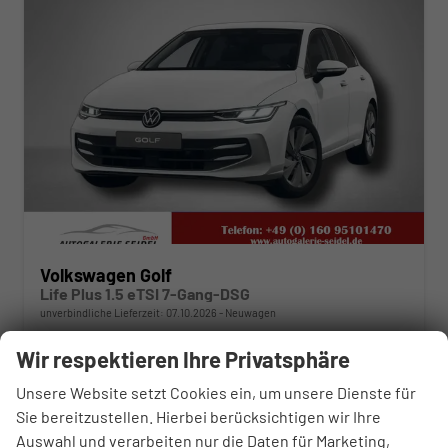
Volkswagen Golf
Life Plus 1.5 eTSI 7-Gang-DSG
unverbindliche Lieferzeit:
07.10.2026
Neuwagen
Fahrzeugnr.
114825
Getriebe
Automatik
Wir respektieren Ihre Privatsphäre
Kraftstoff
Benzin
Außenfarbe
Pure White
Unsere Website setzt Cookies ein, um unsere Dienste für
Leistung
110 kW (150 PS)
Kilometerstand
50 km
Sie bereitzustellen. Hierbei berücksichtigen wir Ihre
31.350,– €
Auswahl und verarbeiten nur die Daten für Marketing,
WhatsApp anfragen
Wir rufen Sie an
Fahrzeugexposé (PDF)
Fahrzeug parken