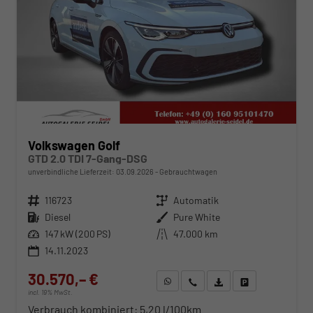
Volkswagen Golf
GTD 2.0 TDI 7-Gang-DSG
unverbindliche Lieferzeit:
03.09.2026
Gebrauchtwagen
Fahrzeugnr.
116723
Getriebe
Automatik
Kraftstoff
Diesel
Außenfarbe
Pure White
Leistung
147 kW (200 PS)
Kilometerstand
47.000 km
14.11.2023
30.570,– €
WhatsApp anfragen
Wir rufen Sie an
Fahrzeugexposé (PDF)
Fahrzeug parken
incl. 19% MwSt.
Verbrauch kombiniert:
5,20 l/100km