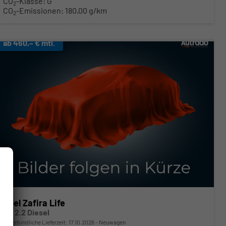
CO
-Klasse:
G
2
CO
-Emissionen:
180,00 g/km
2
ab 460,– € mtl.
Opel Zafira Life
GS 2.2 Diesel
unverbindliche Lieferzeit:
17.10.2026
Neuwagen