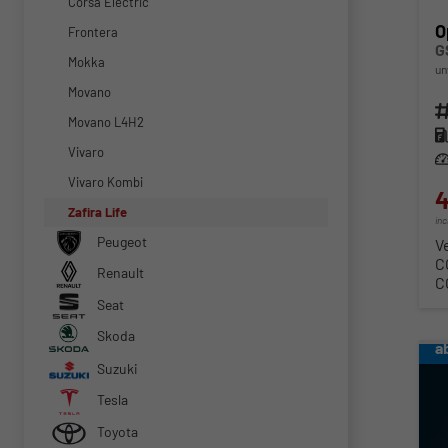
Corsa Electric
O
Frontera
G
Mokka
un
Movano
Fahr
Movano L4H2
Kra
Vivaro
Lei
Vivaro Kombi
4
Zafira Life
in
Peugeot
V
C
Renault
C
Seat
Skoda
a
Suzuki
Tesla
Toyota