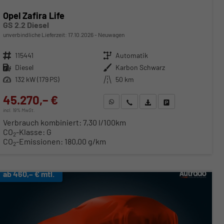
Opel Zafira Life
GS 2.2 Diesel
unverbindliche Lieferzeit:
17.10.2026
Neuwagen
Fahrzeugnr.
115441
Getriebe
Automatik
Kraftstoff
Diesel
Außenfarbe
Karbon Schwarz
Leistung
132 kW (179 PS)
Kilometerstand
50 km
45.270,– €
WhatsApp anfragen
Wir rufen Sie an
Fahrzeugexposé (PDF)
Fahrzeug parken
incl. 19% MwSt.
Verbrauch kombiniert:
7,30 l/100km
CO
-Klasse:
G
2
CO
-Emissionen:
180,00 g/km
2
ab 460,– € mtl.