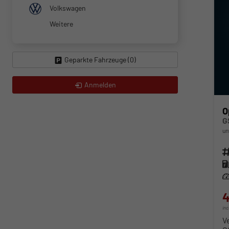
Volkswagen
Weitere
Geparkte Fahrzeuge (
0
)
Anmelden
O
G
un
Fahr
Kra
Lei
4
in
V