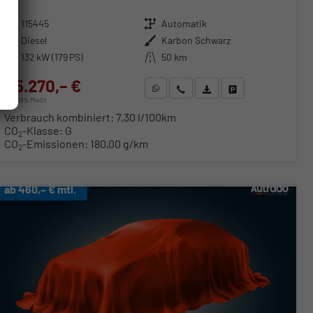
Fahrzeugnr.
115445
Getriebe
Automatik
Kraftstoff
Diesel
Außenfarbe
Karbon Schwarz
Leistung
132 kW (179 PS)
Kilometerstand
50 km
45.270,– €
WhatsApp anfragen
Wir rufen Sie an
Fahrzeugexposé (PDF)
Fahrzeug parken
incl. 19% MwSt.
Verbrauch kombiniert:
7,30 l/100km
CO
-Klasse:
G
2
CO
-Emissionen:
180,00 g/km
2
ab 460,– € mtl.