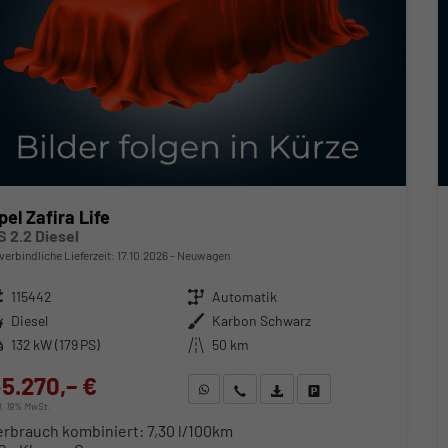
pel Zafira Life
S 2.2 Diesel
verbindliche Lieferzeit:
17.10.2026
Neuwagen
zeugnr.
115442
Getriebe
Automatik
ftstoff
Diesel
Außenfarbe
Karbon Schwarz
stung
132 kW (179 PS)
Kilometerstand
50 km
5.270,– €
WhatsApp anfragen
Wir rufen Sie an
Fahrzeugexposé (PDF)
Fahrzeug parken
cl. 19% MwSt.
erbrauch kombiniert:
7,30 l/100km