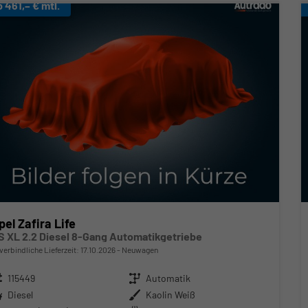
b 461,– € mtl.
pel Zafira Life
S XL 2.2 Diesel 8-Gang Automatikgetriebe
verbindliche Lieferzeit:
17.10.2026
Neuwagen
zeugnr.
115449
Getriebe
Automatik
ftstoff
Diesel
Außenfarbe
Kaolin Weiß