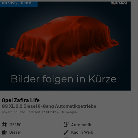
ab 461,– € mtl.
Opel Zafira Life
GS XL 2.2 Diesel 8-Gang Automatikgetriebe
unverbindliche Lieferzeit:
17.10.2026
Neuwagen
Fahrzeugnr.
115450
Getriebe
Automatik
Kraftstoff
Diesel
Außenfarbe
Kaolin Weiß