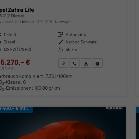
pel Zafira Life
S 2.2 Diesel
verbindliche Lieferzeit:
17.10.2026
Neuwagen
zeugnr.
115440
Getriebe
Automatik
ftstoff
Diesel
Außenfarbe
Karbon Schwarz
stung
132 kW (179 PS)
Kilometerstand
50 km
5.270,– €
WhatsApp anfragen
Wir rufen Sie an
Fahrzeugexposé (PDF)
Fahrzeug parken
cl. 19% MwSt.
erbrauch kombiniert:
7,30 l/100km
O
-Klasse:
G
2
O
-Emissionen:
180,00 g/km
2
b 460,– € mtl.