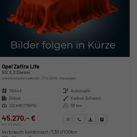
Opel Zafira Life
GS 2.2 Diesel
unverbindliche Lieferzeit:
17.10.2026
Neuwagen
Fahrzeugnr.
115443
Getriebe
Automatik
Kraftstoff
Diesel
Außenfarbe
Karbon Schwarz
Leistung
132 kW (179 PS)
Kilometerstand
50 km
45.270,– €
WhatsApp anfragen
Wir rufen Sie an
Fahrzeugexposé (PDF)
Fahrzeug parken
incl. 19% MwSt.
Verbrauch kombiniert:
7,30 l/100km