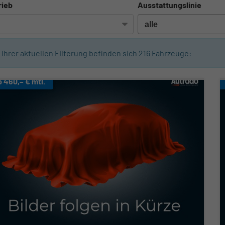
rieb
Ausstattungslinie
n Ihrer aktuellen Filterung befinden sich
216
Fahrzeuge:
b 460,– € mtl.