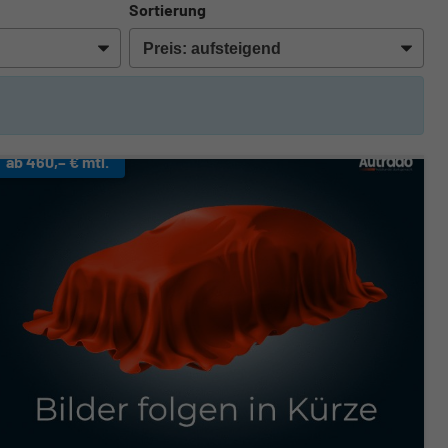
Sortierung
ab 460,– € mtl.