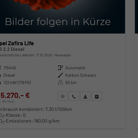
pel Zafira Life
S 2.2 Diesel
verbindliche Lieferzeit:
17.10.2026
Neuwagen
zeugnr.
115446
Getriebe
Automatik
ftstoff
Diesel
Außenfarbe
Karbon Schwarz
stung
132 kW (179 PS)
Kilometerstand
50 km
5.270,– €
WhatsApp anfragen
Wir rufen Sie an
Fahrzeugexposé (PDF)
Fahrzeug parken
cl. 19% MwSt.
erbrauch kombiniert:
7,30 l/100km
O
-Klasse:
G
2
O
-Emissionen:
180,00 g/km
2