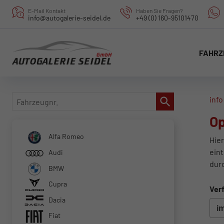
E-Mail Kontakt
Haben Sie Fragen?
info@autogalerie-seidel.de
+49 (0) 160-95101470
FAHRZ
Fahrzeugnr.
info
Op
Alfa Romeo
Hier
eint
Audi
dur
BMW
Cupra
Verf
Dacia
Fiat