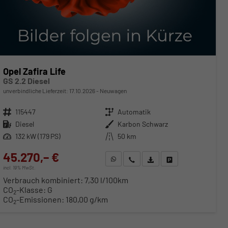
Opel Zafira Life
GS 2.2 Diesel
unverbindliche Lieferzeit:
17.10.2026
Neuwagen
Fahrzeugnr.
115447
Getriebe
Automatik
Kraftstoff
Diesel
Außenfarbe
Karbon Schwarz
Leistung
132 kW (179 PS)
Kilometerstand
50 km
45.270,– €
WhatsApp anfragen
Wir rufen Sie an
Fahrzeugexposé (PDF)
Fahrzeug parken
incl. 19% MwSt.
Verbrauch kombiniert:
7,30 l/100km
CO
-Klasse:
G
2
CO
-Emissionen:
180,00 g/km
2