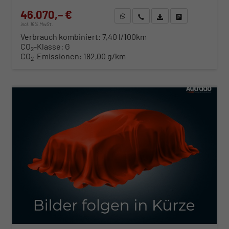
46.070,– €
WhatsApp anfragen
Wir rufen Sie an
Fahrzeugexposé (PDF)
Fahrzeug parken
incl. 19% MwSt.
Verbrauch kombiniert:
7,40 l/100km
CO
-Klasse:
G
2
CO
-Emissionen:
182,00 g/km
2
ab 468,– € mtl.