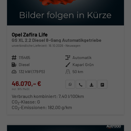
Opel Zafira Life
GS XL 2.2 Diesel 8-Gang Automatikgetriebe
unverbindliche Lieferzeit:
16.10.2026
Neuwagen
Fahrzeugnr.
115465
Getriebe
Automatik
Kraftstoff
Diesel
Außenfarbe
Kapari Grün
Leistung
132 kW (179 PS)
Kilometerstand
50 km
46.070,– €
WhatsApp anfragen
Wir rufen Sie an
Fahrzeugexposé (PDF)
Fahrzeug parken
incl. 19% MwSt.
Verbrauch kombiniert:
7,40 l/100km
CO
-Klasse:
G
2
CO
-Emissionen:
182,00 g/km
2
ab 468,– € mtl.