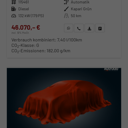
Fahrzeugnr.
115461
Getriebe
Automatik
Kraftstoff
Diesel
Außenfarbe
Kapari Grün
Leistung
132 kW (179 PS)
Kilometerstand
50 km
46.070,– €
WhatsApp anfragen
Wir rufen Sie an
Fahrzeugexposé (PDF)
Fahrzeug parken
incl. 19% MwSt.
Verbrauch kombiniert:
7,40 l/100km
CO
-Klasse:
G
2
CO
-Emissionen:
182,00 g/km
2
ab 468,– € mtl.