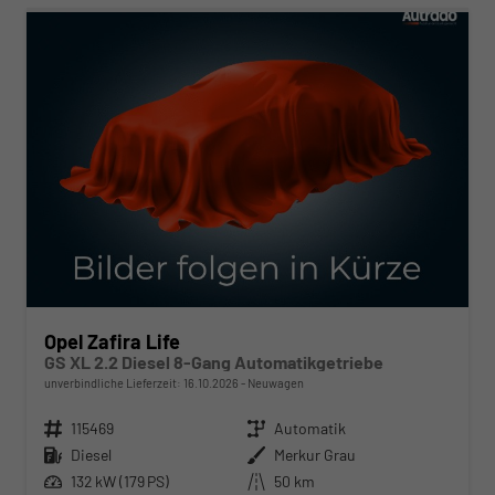
Opel Zafira Life
GS XL 2.2 Diesel 8-Gang Automatikgetriebe
unverbindliche Lieferzeit:
16.10.2026
Neuwagen
Fahrzeugnr.
115469
Getriebe
Automatik
Kraftstoff
Diesel
Außenfarbe
Merkur Grau
Leistung
132 kW (179 PS)
Kilometerstand
50 km