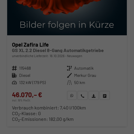
Opel Zafira Life
GS XL 2.2 Diesel 8-Gang Automatikgetriebe
unverbindliche Lieferzeit:
16.10.2026
Neuwagen
Fahrzeugnr.
115468
Getriebe
Automatik
Kraftstoff
Diesel
Außenfarbe
Merkur Grau
Leistung
132 kW (179 PS)
Kilometerstand
50 km
46.070,– €
WhatsApp anfragen
Wir rufen Sie an
Fahrzeugexposé (PDF)
Fahrzeug parken
incl. 19% MwSt.
Verbrauch kombiniert:
7,40 l/100km
CO
-Klasse:
G
2
CO
-Emissionen:
182,00 g/km
2
ab 468,– € mtl.