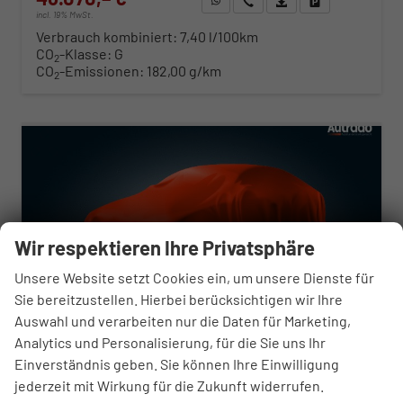
incl. 19% MwSt.
Verbrauch kombiniert:
7,40 l/100km
CO
-Klasse:
G
2
CO
-Emissionen:
182,00 g/km
2
ab 468,– € mtl.
Wir respektieren Ihre Privatsphäre
Unsere Website setzt Cookies ein, um unsere Dienste für
Sie bereitzustellen. Hierbei berücksichtigen wir Ihre
Auswahl und verarbeiten nur die Daten für Marketing,
Analytics und Personalisierung, für die Sie uns Ihr
Einverständnis geben. Sie können Ihre Einwilligung
jederzeit mit Wirkung für die Zukunft widerrufen.
Opel Zafira Life