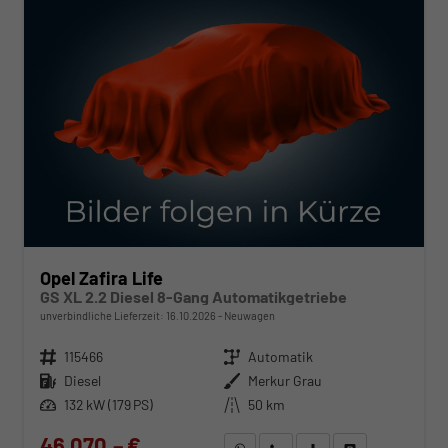
Opel Zafira Life
GS XL 2.2 Diesel 8-Gang Automatikgetriebe
unverbindliche Lieferzeit:
16.10.2026
Neuwagen
Fahrzeugnr.
115466
Getriebe
Automatik
Kraftstoff
Diesel
Außenfarbe
Merkur Grau
Leistung
132 kW (179 PS)
Kilometerstand
50 km
46.070,– €
WhatsApp anfragen
Wir rufen Sie an
Fahrzeugexposé (PDF)
Fahrzeug parken