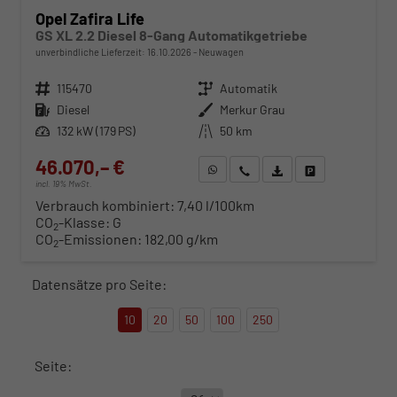
Opel Zafira Life
GS XL 2.2 Diesel 8-Gang Automatikgetriebe
unverbindliche Lieferzeit:
16.10.2026
Neuwagen
Fahrzeugnr.
115470
Getriebe
Automatik
Kraftstoff
Diesel
Außenfarbe
Merkur Grau
Leistung
132 kW (179 PS)
Kilometerstand
50 km
46.070,– €
WhatsApp anfragen
Wir rufen Sie an
Fahrzeugexposé (PDF)
Fahrzeug parken
incl. 19% MwSt.
Verbrauch kombiniert:
7,40 l/100km
CO
-Klasse:
G
2
CO
-Emissionen:
182,00 g/km
2
Datensätze pro Seite:
10
20
50
100
250
Seite: