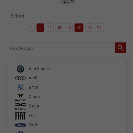
Seiten:
1
...
17
18
19
20
21
22
Fahrzeugnr.
Alfa Romeo
Audi
BMW
Cupra
Dacia
Fiat
Ford