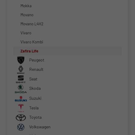
Mokka
Movano
Movano L4H2
Vivaro
Vivaro Kombi
Zafira Life
Peugeot
Renault
Seat
Skoda
Suzuki
Tesla
Toyota
Volkswagen