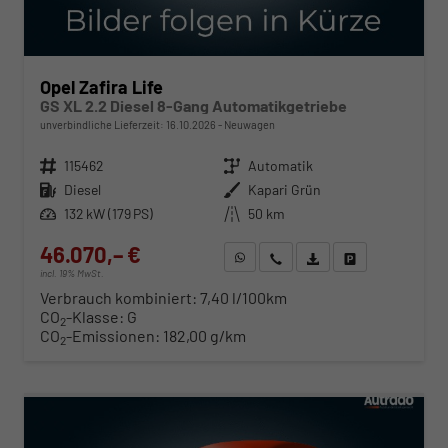
Opel Zafira Life
GS XL 2.2 Diesel 8-Gang Automatikgetriebe
unverbindliche Lieferzeit:
16.10.2026
Neuwagen
Fahrzeugnr.
115462
Getriebe
Automatik
Kraftstoff
Diesel
Außenfarbe
Kapari Grün
Leistung
132 kW (179 PS)
Kilometerstand
50 km
46.070,– €
WhatsApp anfragen
Wir rufen Sie an
Fahrzeugexposé (PDF)
Fahrzeug parken
incl. 19% MwSt.
Verbrauch kombiniert:
7,40 l/100km
CO
-Klasse:
G
2
CO
-Emissionen:
182,00 g/km
2
ab 468,– € mtl.