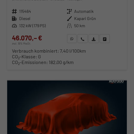
Fahrzeugnr.
115464
Getriebe
Automatik
Kraftstoff
Diesel
Außenfarbe
Kapari Grün
Leistung
132 kW (179 PS)
Kilometerstand
50 km
46.070,– €
WhatsApp anfragen
Wir rufen Sie an
Fahrzeugexposé (PDF)
Fahrzeug parken
incl. 19% MwSt.
Verbrauch kombiniert:
7,40 l/100km
CO
-Klasse:
G
2
CO
-Emissionen:
182,00 g/km
2
ab 468,– € mtl.