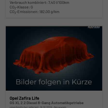
Verbrauch kombiniert:
7,40 l/100km
CO
-Klasse:
G
2
CO
-Emissionen:
182,00 g/km
2
ab 468,– € mtl.
Opel Zafira Life
GS XL 2.2 Diesel 8-Gang Automatikgetriebe
unverbindliche Lieferzeit:
16.10.2026
Neuwagen