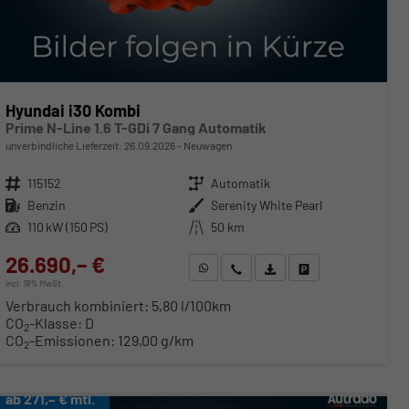
Hyundai i30 Kombi
Prime N-Line 1.6 T-GDi 7 Gang Automatik
unverbindliche Lieferzeit:
26.09.2026
Neuwagen
Fahrzeugnr.
115152
Getriebe
Automatik
Kraftstoff
Benzin
Außenfarbe
Serenity White Pearl
Leistung
110 kW (150 PS)
Kilometerstand
50 km
26.690,– €
WhatsApp anfragen
Wir rufen Sie an
Fahrzeugexposé (PDF)
Fahrzeug parken
incl. 19% MwSt.
Verbrauch kombiniert:
5,80 l/100km
CO
-Klasse:
D
2
CO
-Emissionen:
129,00 g/km
2
ab 271,– € mtl.