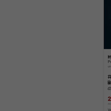
H
P
un
Fahr
Kra
Lei
2
in
V