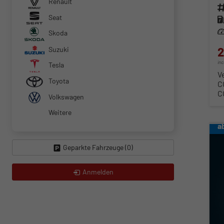
Renault
Fahr
Seat
Kra
Lei
Skoda
2
Suzuki
in
Tesla
V
Toyota
C
C
Volkswagen
Weitere
a
Geparkte Fahrzeuge (
0
)
Anmelden