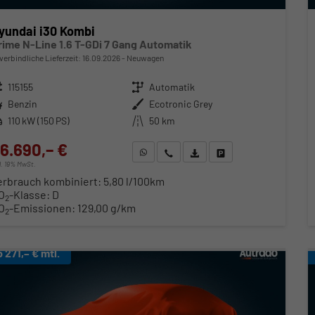
yundai i30 Kombi
rime N-Line 1.6 T-GDi 7 Gang Automatik
verbindliche Lieferzeit:
16.09.2026
Neuwagen
zeugnr.
115155
Getriebe
Automatik
ftstoff
Benzin
Außenfarbe
Ecotronic Grey
stung
110 kW (150 PS)
Kilometerstand
50 km
6.690,– €
WhatsApp anfragen
Wir rufen Sie an
Fahrzeugexposé (PDF)
Fahrzeug parken
cl. 19% MwSt.
erbrauch kombiniert:
5,80 l/100km
O
-Klasse:
D
2
O
-Emissionen:
129,00 g/km
2
b 271,– € mtl.