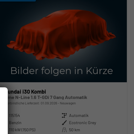
Hyundai i30 Kombi
Prime N-Line 1.6 T-GDi 7 Gang Automatik
unverbindliche Lieferzeit:
01.09.2026
Neuwagen
Fahrzeugnr.
115154
Getriebe
Automatik
Kraftstoff
Benzin
Außenfarbe
Ecotronic Grey
Leistung
110 kW (150 PS)
Kilometerstand
50 km