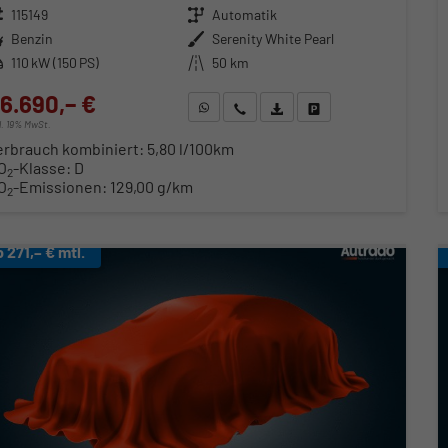
zeugnr.
115149
Getriebe
Automatik
ftstoff
Benzin
Außenfarbe
Serenity White Pearl
stung
110 kW (150 PS)
Kilometerstand
50 km
6.690,– €
WhatsApp anfragen
Wir rufen Sie an
Fahrzeugexposé (PDF)
Fahrzeug parken
cl. 19% MwSt.
erbrauch kombiniert:
5,80 l/100km
O
-Klasse:
D
2
O
-Emissionen:
129,00 g/km
2
b 271,– € mtl.