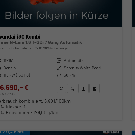
yundai i30 Kombi
rime N-Line 1.6 T-GDi 7 Gang Automatik
verbindliche Lieferzeit:
17.10.2026
Neuwagen
zeugnr.
115151
Getriebe
Automatik
ftstoff
Benzin
Außenfarbe
Serenity White Pearl
stung
110 kW (150 PS)
Kilometerstand
50 km
6.690,– €
WhatsApp anfragen
Wir rufen Sie an
Fahrzeugexposé (PDF)
Fahrzeug parken
cl. 19% MwSt.
erbrauch kombiniert:
5,80 l/100km
O
-Klasse:
D
2
O
-Emissionen:
129,00 g/km
2
b 271,– € mtl.