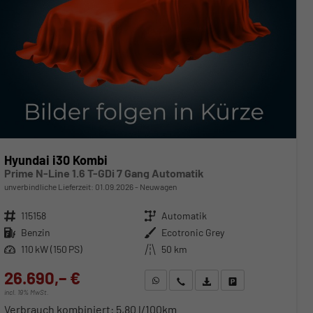
Hyundai i30 Kombi
Prime N-Line 1.6 T-GDi 7 Gang Automatik
unverbindliche Lieferzeit:
01.09.2026
Neuwagen
Fahrzeugnr.
115158
Getriebe
Automatik
Kraftstoff
Benzin
Außenfarbe
Ecotronic Grey
Leistung
110 kW (150 PS)
Kilometerstand
50 km
26.690,– €
WhatsApp anfragen
Wir rufen Sie an
Fahrzeugexposé (PDF)
Fahrzeug parken
incl. 19% MwSt.
Verbrauch kombiniert:
5,80 l/100km