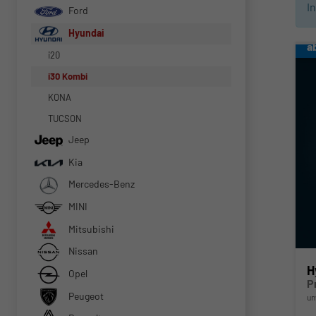
I
Ford
Hyundai
a
i20
i30 Kombi
KONA
TUCSON
Jeep
Kia
Mercedes-Benz
MINI
Mitsubishi
Nissan
H
Opel
P
Peugeot
un