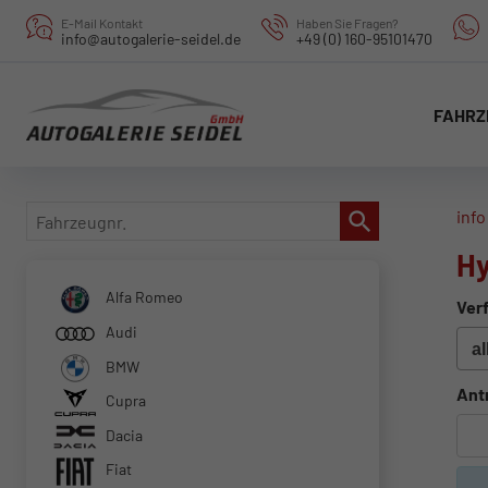
E-Mail Kontakt
Haben Sie Fragen?
info@autogalerie-seidel.de
+49 (0) 160-95101470
FAHRZ
Fahrzeugnr.
info
Hy
Alfa Romeo
Verf
Audi
BMW
Ant
Cupra
Dacia
Fiat