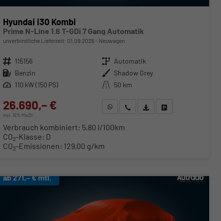
Hyundai i30 Kombi
Prime N-Line 1.6 T-GDi 7 Gang Automatik
unverbindliche Lieferzeit:
01.09.2026
Neuwagen
Fahrzeugnr.
115156
Getriebe
Automatik
Kraftstoff
Benzin
Außenfarbe
Shadow Grey
Leistung
110 kW (150 PS)
Kilometerstand
50 km
26.690,– €
WhatsApp anfragen
Wir rufen Sie an
Fahrzeugexposé (PDF)
Fahrzeug parken
incl. 19% MwSt.
Verbrauch kombiniert:
5,80 l/100km
CO
-Klasse:
D
2
CO
-Emissionen:
129,00 g/km
2
ab 271,– € mtl.