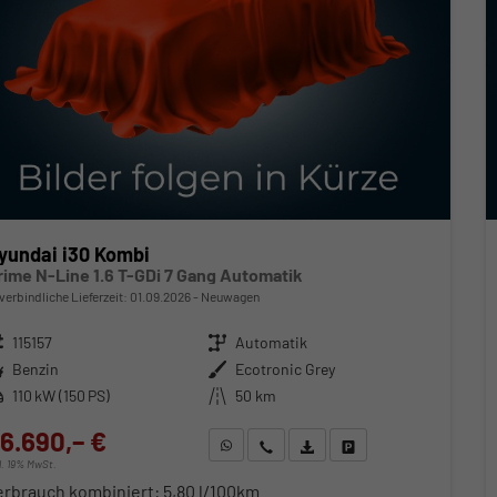
yundai i30 Kombi
rime N-Line 1.6 T-GDi 7 Gang Automatik
verbindliche Lieferzeit:
01.09.2026
Neuwagen
zeugnr.
115157
Getriebe
Automatik
ftstoff
Benzin
Außenfarbe
Ecotronic Grey
stung
110 kW (150 PS)
Kilometerstand
50 km
6.690,– €
WhatsApp anfragen
Wir rufen Sie an
Fahrzeugexposé (PDF)
Fahrzeug parken
cl. 19% MwSt.
erbrauch kombiniert:
5,80 l/100km