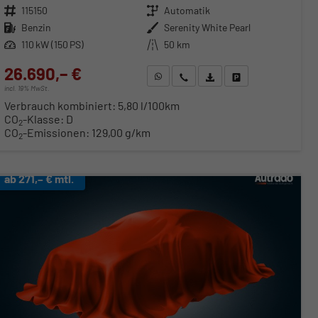
Fahrzeugnr.
115150
Getriebe
Automatik
Kraftstoff
Benzin
Außenfarbe
Serenity White Pearl
Leistung
110 kW (150 PS)
Kilometerstand
50 km
26.690,– €
WhatsApp anfragen
Wir rufen Sie an
Fahrzeugexposé (PDF)
Fahrzeug parken
incl. 19% MwSt.
Verbrauch kombiniert:
5,80 l/100km
CO
-Klasse:
D
2
CO
-Emissionen:
129,00 g/km
2
ab 271,– € mtl.