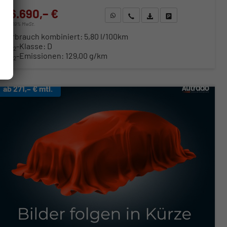
26.690,– €
WhatsApp anfragen
Wir rufen Sie an
Fahrzeugexposé (PDF)
Fahrzeug parken
incl. 19% MwSt.
Verbrauch kombiniert:
5,80 l/100km
CO
-Klasse:
D
2
CO
-Emissionen:
129,00 g/km
2
ab 271,– € mtl.