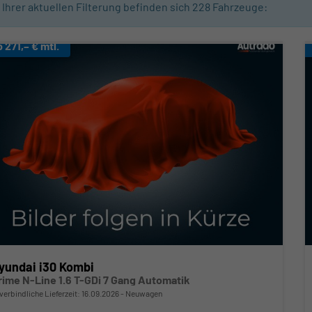
n Ihrer aktuellen Filterung befinden sich
228
Fahrzeuge:
b 271,– € mtl.
yundai i30 Kombi
rime N-Line 1.6 T-GDi 7 Gang Automatik
verbindliche Lieferzeit:
16.09.2026
Neuwagen