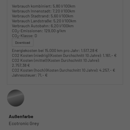
Verbrauch kombiniert:
5,80 l/100km
Verbrauch Innenstadt:
7,20 l/100km
Verbrauch Stadtrand:
5,60 l/100km
Verbrauch Landstraße:
5,20 l/100km
Verbrauch Autobahn:
6,20 l/100km
CO
-Emissionen:
129,00 g/km
2
CO
-Klasse:
D
2
Download
Energiekosten bei 15.000 km pro Jahr:
1.517,28 €
CO2 Kosten (niedrig)
:
1.161,- €
(Kosten Durchschnitt 10 Jahre)
CO2 Kosten (mittel)
:
(Kosten Durchschnitt 10 Jahre)
2.757,38 €
CO2 Kosten (hoch)
:
4.257,- €
(Kosten Durchschnitt 10 Jahre)
Jahressteuer:
71,- €
Außenfarbe
Ecotronic Grey