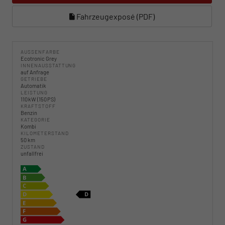
Fahrzeugexposé (PDF)
AUSSENFARBE
Ecotronic Grey
INNENAUSSTATTUNG
auf Anfrage
GETRIEBE
Automatik
LEISTUNG
110 kW (150 PS)
KRAFTSTOFF
Benzin
KATEGORIE
Kombi
KILOMETERSTAND
50 km
ZUSTAND
unfallfrei