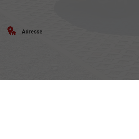
Adresse
Egerlandstrasse 42
84513 Töging am Inn
Öffnungszeiten