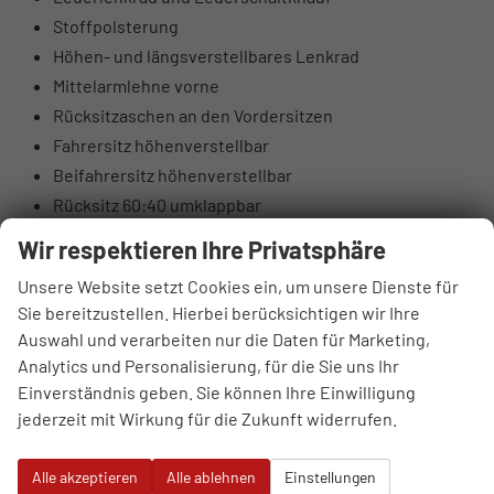
Stoffpolsterung
Höhen- und längsverstellbares Lenkrad
Mittelarmlehne vorne
Rücksitzaschen an den Vordersitzen
Fahrersitz höhenverstellbar
Beifahrersitz höhenverstellbar
Rücksitz 60:40 umklappbar
Elektrische Lendenwirbelstütze Fahrerseite
Wir respektieren Ihre Privatsphäre
Oberschenkelauflage Fahrerseite
Unsere Website setzt Cookies ein, um unsere Dienste für
Luftausströmer hinten
Sie bereitzustellen. Hierbei berücksichtigen wir Ihre
Brillenfach
Auswahl und verarbeiten nur die Daten für Marketing,
Automatisch abblendender Innenspiegel
Analytics und Personalisierung, für die Sie uns Ihr
10,25" digitales Kombiinstrument
Einverständnis geben. Sie können Ihre Einwilligung
DAB+ Digitalradio
jederzeit mit Wirkung für die Zukunft widerrufen.
4 Lautsprecher (2 vorne, 2 hinten)
Hochtöner vorne (insgesamt 6 Lautsprecher)
Alle akzeptieren
Alle ablehnen
Einstellungen