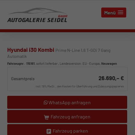
Menü
Hyundai i30 Kombi
Prime N-Line 1.6 T-GDi 7 Gang
Automatik
Fahrzeugnr.
:
115161
,
sofort lieferbar
, Landesversion: EU - Europa,
Neuwagen
26.690,– €
Gesamtpreis
incl. 19% MwSt., den Kosten für Überführung und Zulassungspapieren
WhatsApp anfragen
Fahrzeug anfragen
Fahrzeug parken