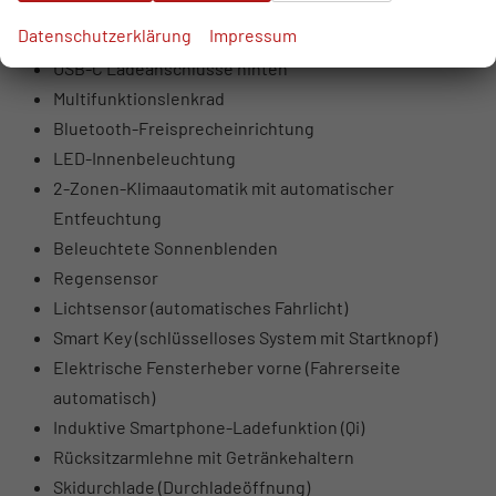
USB-Anschlüsse vorne (USB-A Daten + Laden, USB-C
Datenschutzerklärung
Impressum
Laden)
USB-C Ladeanschlüsse hinten
Multifunktionslenkrad
Bluetooth-Freisprecheinrichtung
LED-Innenbeleuchtung
2-Zonen-Klimaautomatik mit automatischer
Entfeuchtung
Beleuchtete Sonnenblenden
Regensensor
Lichtsensor (automatisches Fahrlicht)
Smart Key (schlüsselloses System mit Startknopf)
Elektrische Fensterheber vorne (Fahrerseite
automatisch)
Induktive Smartphone-Ladefunktion (Qi)
Rücksitzarmlehne mit Getränkehaltern
Skidurchlade (Durchladeöffnung)