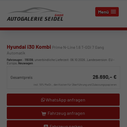
Menü
Hyundai i30 Kombi
Prime N-Line 1.6 T-GDi 7 Gang
Automatik
Fahrzeugnr.
:
115139
, unverbindliche Lieferzeit:
06.10.2026
, Landesversion: EU -
Europa,
Neuwagen
26.690,– €
Gesamtpreis
incl. 19% MwSt., den Kosten für Überführung und Zulassungspapieren
WhatsApp anfragen
Fahrzeug anfragen
Fahrzeug parken