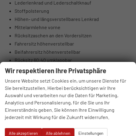
Lederlenkrad und Lederschaltknauf
Stoffpolsterung
Höhen- und längsverstellbares Lenkrad
Mittelarmlehne vorne
Rücksitzaschen an den Vordersitzen
Fahrersitz höhenverstellbar
Beifahrersitz höhenverstellbar
Rücksitz 60:40 umklappbar
Elektrische Lendenwirbelstütze Fahrerseite
Wir respektieren Ihre Privatsphäre
Oberschenkelauflage Fahrerseite
Unsere Website setzt Cookies ein, um unsere Dienste für
Luftausströmer hinten
Sie bereitzustellen. Hierbei berücksichtigen wir Ihre
Brillenfach
Auswahl und verarbeiten nur die Daten für Marketing,
Automatisch abblendender Innenspiegel
Analytics und Personalisierung, für die Sie uns Ihr
10,25" digitales Kombiinstrument
Einverständnis geben. Sie können Ihre Einwilligung
jederzeit mit Wirkung für die Zukunft widerrufen.
DAB+ Digitalradio
4 Lautsprecher (2 vorne, 2 hinten)
Alle akzeptieren
Alle ablehnen
Einstellungen
Hochtöner vorne (insgesamt 6 Lautsprecher)