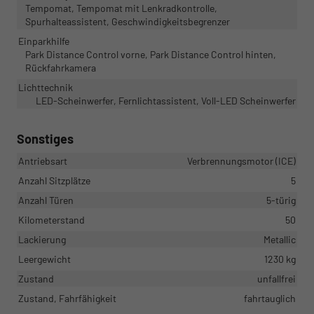
Tempomat, Tempomat mit Lenkradkontrolle,
Spurhalteassistent, Geschwindigkeitsbegrenzer
Einparkhilfe
Park Distance Control vorne, Park Distance Control hinten,
Rückfahrkamera
Lichttechnik
LED-Scheinwerfer, Fernlichtassistent, Voll-LED Scheinwerfer
Sonstiges
Antriebsart
Verbrennungsmotor (ICE)
Anzahl Sitzplätze
5
Anzahl Türen
5-türig
Kilometerstand
50
Lackierung
Metallic
Leergewicht
1230 kg
Zustand
unfallfrei
Zustand, Fahrfähigkeit
fahrtauglich