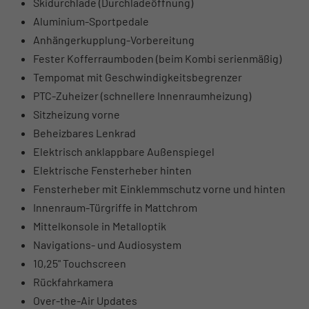
Skidurchlade (Durchladeöffnung)
Aluminium-Sportpedale
Anhängerkupplung-Vorbereitung
Fester Kofferraumboden (beim Kombi serienmäßig)
Tempomat mit Geschwindigkeitsbegrenzer
PTC-Zuheizer (schnellere Innenraumheizung)
Sitzheizung vorne
Beheizbares Lenkrad
Elektrisch anklappbare Außenspiegel
Elektrische Fensterheber hinten
Fensterheber mit Einklemmschutz vorne und hinten
Innenraum-Türgriffe in Mattchrom
Mittelkonsole in Metalloptik
Navigations- und Audiosystem
10,25" Touchscreen
Rückfahrkamera
Over-the-Air Updates