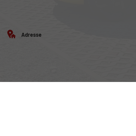
Adresse
Egerlandstrasse 42
84513 Töging am Inn
Öffnungszeiten