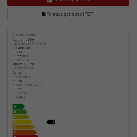
Fahrzeugexposé (PDF)
AUSSENFARBE
Ecotronic Grey
INNENAUSSTATTUNG
auf Anfrage
GETRIEBE
Automatik
LEISTUNG
110 kW (150 PS)
KRAFTSTOFF
Benzin
KATEGORIE
Kombi
KILOMETERSTAND
50 km
ZUSTAND
unfallfrei