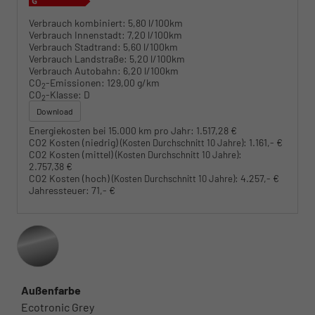
Verbrauch kombiniert:
5,80 l/100km
Verbrauch Innenstadt:
7,20 l/100km
Verbrauch Stadtrand:
5,60 l/100km
Verbrauch Landstraße:
5,20 l/100km
Verbrauch Autobahn:
6,20 l/100km
CO
-Emissionen:
129,00 g/km
2
CO
-Klasse:
D
2
Download
Energiekosten bei 15.000 km pro Jahr:
1.517,28 €
CO2 Kosten (niedrig)
:
1.161,- €
(Kosten Durchschnitt 10 Jahre)
CO2 Kosten (mittel)
:
(Kosten Durchschnitt 10 Jahre)
2.757,38 €
CO2 Kosten (hoch)
:
4.257,- €
(Kosten Durchschnitt 10 Jahre)
Jahressteuer:
71,- €
Außenfarbe
Ecotronic Grey