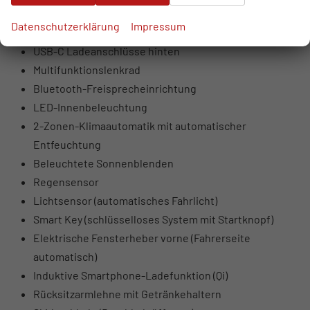
USB-Anschlüsse vorne (USB-A Daten + Laden, USB-C
Datenschutzerklärung
Impressum
Laden)
USB-C Ladeanschlüsse hinten
Multifunktionslenkrad
Bluetooth-Freisprecheinrichtung
LED-Innenbeleuchtung
2-Zonen-Klimaautomatik mit automatischer
Entfeuchtung
Beleuchtete Sonnenblenden
Regensensor
Lichtsensor (automatisches Fahrlicht)
Smart Key (schlüsselloses System mit Startknopf)
Elektrische Fensterheber vorne (Fahrerseite
automatisch)
Induktive Smartphone-Ladefunktion (Qi)
Rücksitzarmlehne mit Getränkehaltern