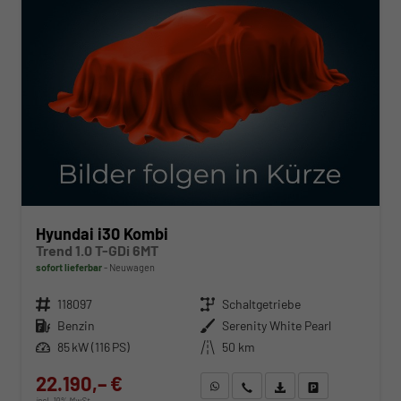
Hyundai i30 Kombi
Trend 1.0 T-GDi 6MT
sofort lieferbar
Neuwagen
Fahrzeugnr.
118097
Getriebe
Schaltgetriebe
Kraftstoff
Benzin
Außenfarbe
Serenity White Pearl
Leistung
85 kW (116 PS)
Kilometerstand
50 km
22.190,– €
WhatsApp anfragen
Wir rufen Sie an
Fahrzeugexposé (PDF)
Fahrzeug parken
incl. 19% MwSt.