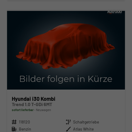
ab 220,– € mtl.
Hyundai i30 Kombi
Trend 1.0 T-GDi 6MT
sofort lieferbar
Neuwagen
Fahrzeugnr.
118120
Getriebe
Schaltgetriebe
Kraftstoff
Benzin
Außenfarbe
Atlas White