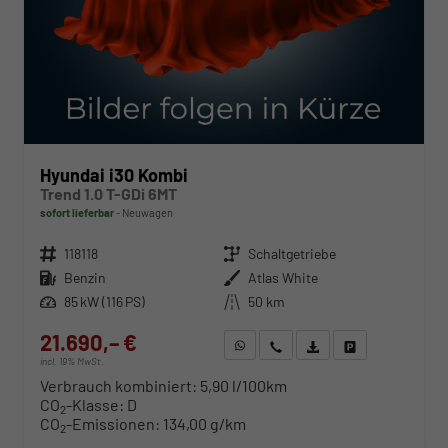
Hyundai i30 Kombi
Trend 1.0 T-GDi 6MT
sofort lieferbar
Neuwagen
Fahrzeugnr.
118118
Getriebe
Schaltgetriebe
Kraftstoff
Benzin
Außenfarbe
Atlas White
Leistung
85 kW (116 PS)
Kilometerstand
50 km
21.690,– €
WhatsApp anfragen
Wir rufen Sie an
Fahrzeugexposé (PDF)
Fahrzeug parken
incl. 19% MwSt.
Verbrauch kombiniert:
5,90 l/100km
CO
-Klasse:
D
2
CO
-Emissionen:
134,00 g/km
2