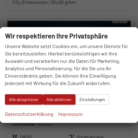
CO
-Emissionen:
134,00 g/km
2
ab 225,– € mtl.
Wir respektieren Ihre Privatsphäre
Unsere Website setzt Cookies ein, um unsere Dienste für
Sie bereitzustellen. Hierbei berücksichtigen wir Ihre
Auswahl und verarbeiten nur die Daten für Marketing,
Analytics und Personalisierung, für die Sie uns Ihr
Einverständnis geben. Sie können Ihre Einwilligung
jederzeit mit Wirkung für die Zukunft widerrufen.
Alle akzeptieren
Alle ablehnen
Einstellungen
Hyundai i30 Kombi
Datenschutzerklärung
Impressum
Trend 1.0 T-GDi 6MT
sofort lieferbar
Neuwagen
Fahrzeugnr.
118093
Getriebe
Schaltgetriebe