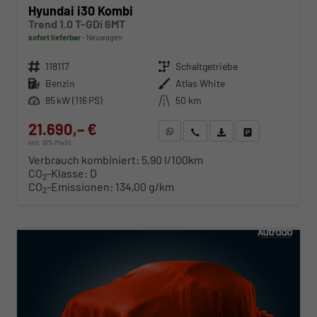
Hyundai i30 Kombi
Trend 1.0 T-GDi 6MT
sofort lieferbar
Neuwagen
Fahrzeugnr.
118117
Getriebe
Schaltgetriebe
Kraftstoff
Benzin
Außenfarbe
Atlas White
Leistung
85 kW (116 PS)
Kilometerstand
50 km
21.690,– €
WhatsApp anfragen
Wir rufen Sie an
Fahrzeugexposé (PDF)
Fahrzeug parken
incl. 19% MwSt.
Verbrauch kombiniert:
5,90 l/100km
CO
-Klasse:
D
2
CO
-Emissionen:
134,00 g/km
2
ab 220,– € mtl.