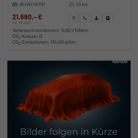
Leistung
85 kW (116 PS)
Kilometerstand
50 km
21.690,– €
WhatsApp anfragen
Wir rufen Sie an
Fahrzeugexposé (PDF)
Fahrzeug parken
incl. 19% MwSt.
Verbrauch kombiniert:
5,90 l/100km
CO
-Klasse:
D
2
CO
-Emissionen:
134,00 g/km
2
ab 220,– € mtl.