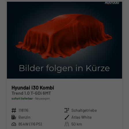
Hyundai i30 Kombi
Trend 1.0 T-GDi 6MT
sofort lieferbar
Neuwagen
Fahrzeugnr.
118116
Getriebe
Schaltgetriebe
Kraftstoff
Benzin
Außenfarbe
Atlas White
Leistung
85 kW (116 PS)
Kilometerstand
50 km