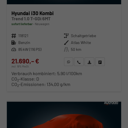
Hyundai i30 Kombi
Trend 1.0 T-GDi 6MT
sofort lieferbar
Neuwagen
Fahrzeugnr.
118121
Getriebe
Schaltgetriebe
Kraftstoff
Benzin
Außenfarbe
Atlas White
Leistung
85 kW (116 PS)
Kilometerstand
50 km
21.690,– €
WhatsApp anfragen
Wir rufen Sie an
Fahrzeugexposé (PDF)
Fahrzeug parken
incl. 19% MwSt.
Verbrauch kombiniert:
5,90 l/100km
CO
-Klasse:
D
2
CO
-Emissionen:
134,00 g/km
2
ab 225,– € mtl.