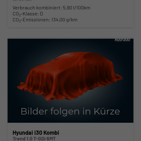
Verbrauch kombiniert:
5,90 l/100km
CO
-Klasse:
D
2
CO
-Emissionen:
134,00 g/km
2
ab 225,– € mtl.
Hyundai i30 Kombi
Trend 1.0 T-GDi 6MT