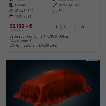
Kraftstoff
Benzin
Außenfarbe
Meta Blue Pearl
Leistung
85 kW (116 PS)
Kilometerstand
50 km
16.04.2026
22.190,– €
WhatsApp anfragen
Wir rufen Sie an
Fahrzeugexposé (PDF)
Fahrzeug parken
incl. 19% MwSt.
Verbrauch kombiniert:
5,90 l/100km
CO
-Klasse:
D
2
CO
-Emissionen:
134,00 g/km
2
ab 225,– € mtl.