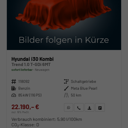
Hyundai i30 Kombi
Trend 1.0 T-GDi 6MT
sofort lieferbar
Neuwagen
Fahrzeugnr.
118092
Getriebe
Schaltgetriebe
Kraftstoff
Benzin
Außenfarbe
Meta Blue Pearl
Leistung
85 kW (116 PS)
Kilometerstand
50 km
22.190,– €
WhatsApp anfragen
Wir rufen Sie an
Fahrzeugexposé (PDF)
Fahrzeug parken
incl. 19% MwSt.
Verbrauch kombiniert:
5,90 l/100km
CO
-Klasse:
D
2