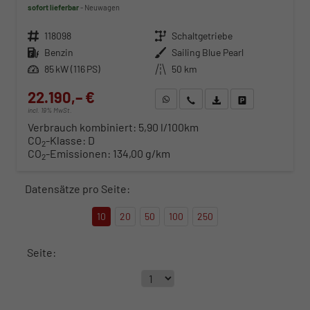
sofort lieferbar
Neuwagen
Fahrzeugnr.
118098
Getriebe
Schaltgetriebe
Kraftstoff
Benzin
Außenfarbe
Sailing Blue Pearl
Leistung
85 kW (116 PS)
Kilometerstand
50 km
22.190,– €
WhatsApp anfragen
Wir rufen Sie an
Fahrzeugexposé (PDF)
Fahrzeug parken
incl. 19% MwSt.
Verbrauch kombiniert:
5,90 l/100km
CO
-Klasse:
D
2
CO
-Emissionen:
134,00 g/km
2
Datensätze pro Seite:
10
20
50
100
250
Seite: