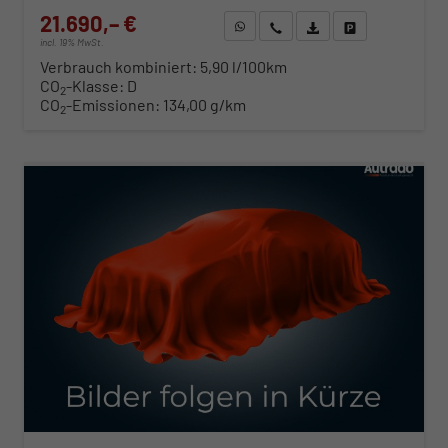
21.690,– €
WhatsApp anfragen
Wir rufen Sie an
Fahrzeugexposé (PDF)
Fahrzeug parken
incl. 19% MwSt.
Verbrauch kombiniert:
5,90 l/100km
CO
-Klasse:
D
2
CO
-Emissionen:
134,00 g/km
2
ab 220,– € mtl.