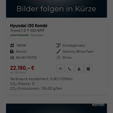
Hyundai i30 Kombi
Trend 1.0 T-GDi 6MT
sofort lieferbar
Neuwagen
Fahrzeugnr.
118096
Getriebe
Schaltgetriebe
Kraftstoff
Benzin
Außenfarbe
Serenity White Pearl
Leistung
85 kW (116 PS)
Kilometerstand
50 km
22.190,– €
WhatsApp anfragen
Wir rufen Sie an
Fahrzeugexposé (PDF)
Fahrzeug parken
incl. 19% MwSt.
Verbrauch kombiniert:
5,90 l/100km
CO
-Klasse:
D
2
CO
-Emissionen:
134,00 g/km
2
ab 225,– € mtl.