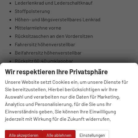
Lederlenkrad und Lederschaltknauf
Stoffpolsterung
Höhen- und längsverstellbares Lenkrad
Mittelarmlehne vorne
Rücksitzaschen an den Vordersitzen
Fahrersitz höhenverstellbar
Beifahrersitz höhenverstellbar
Rücksitz 60:40 umklappbar
Elektrische Lendenwirbelstütze Fahrerseite
Wir respektieren Ihre Privatsphäre
Oberschenkelauflage Fahrerseite
Unsere Website setzt Cookies ein, um unsere Dienste für
Luftausströmer hinten
Sie bereitzustellen. Hierbei berücksichtigen wir Ihre
Brillenfach
Auswahl und verarbeiten nur die Daten für Marketing,
Automatisch abblendender Innenspiegel
Analytics und Personalisierung, für die Sie uns Ihr
10,25" digitales Kombiinstrument
Einverständnis geben. Sie können Ihre Einwilligung
jederzeit mit Wirkung für die Zukunft widerrufen.
DAB+ Digitalradio
4 Lautsprecher (2 vorne, 2 hinten)
Alle akzeptieren
Alle ablehnen
Einstellungen
Hochtöner vorne (insgesamt 6 Lautsprecher)