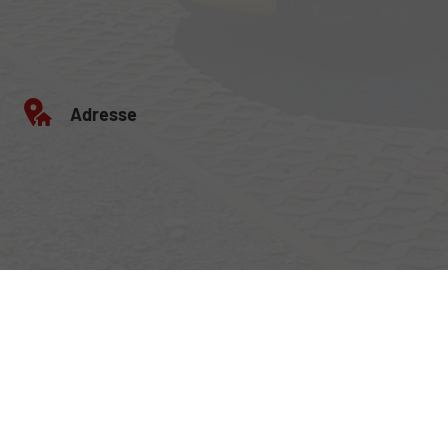
Adresse
Egerlandstrasse 42
84513 Töging am Inn
Öffnungszeiten