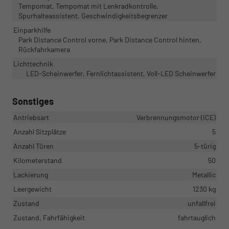
Tempomat, Tempomat mit Lenkradkontrolle,
Spurhalteassistent, Geschwindigkeitsbegrenzer
Einparkhilfe
Park Distance Control vorne, Park Distance Control hinten,
Rückfahrkamera
Lichttechnik
LED-Scheinwerfer, Fernlichtassistent, Voll-LED Scheinwerfer
Sonstiges
Antriebsart
Verbrennungsmotor (ICE)
Anzahl Sitzplätze
5
Anzahl Türen
5-türig
Kilometerstand
50
Lackierung
Metallic
Leergewicht
1230 kg
Zustand
unfallfrei
Zustand, Fahrfähigkeit
fahrtauglich