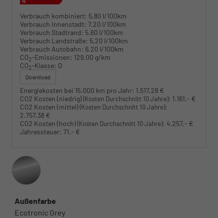
Verbrauch kombiniert:
5,80 l/100km
Verbrauch Innenstadt:
7,20 l/100km
Verbrauch Stadtrand:
5,60 l/100km
Verbrauch Landstraße:
5,20 l/100km
Verbrauch Autobahn:
6,20 l/100km
CO
-Emissionen:
129,00 g/km
2
CO
-Klasse:
D
2
Download
Energiekosten bei 15.000 km pro Jahr:
1.517,28 €
CO2 Kosten (niedrig)
:
1.161,- €
(Kosten Durchschnitt 10 Jahre)
CO2 Kosten (mittel)
:
(Kosten Durchschnitt 10 Jahre)
2.757,38 €
CO2 Kosten (hoch)
:
4.257,- €
(Kosten Durchschnitt 10 Jahre)
Jahressteuer:
71,- €
Außenfarbe
Ecotronic Grey