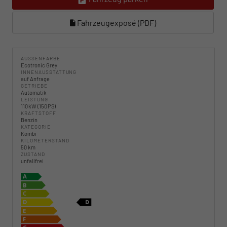
Fahrzeugexposé (PDF)
AUSSENFARBE
Ecotronic Grey
INNENAUSSTATTUNG
auf Anfrage
GETRIEBE
Automatik
LEISTUNG
110 kW (150 PS)
KRAFTSTOFF
Benzin
KATEGORIE
Kombi
KILOMETERSTAND
50 km
ZUSTAND
unfallfrei