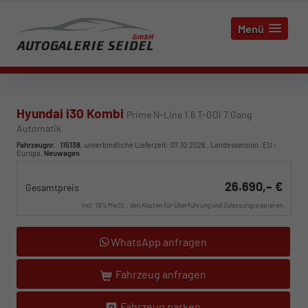
Menü
Hyundai i30 Kombi
Prime N-Line 1.6 T-GDi 7 Gang
Automatik
Fahrzeugnr.
:
115138
, unverbindliche Lieferzeit:
07.10.2026
, Landesversion: EU -
Europa,
Neuwagen
26.690,– €
Gesamtpreis
incl. 19% MwSt., den Kosten für Überführung und Zulassungspapieren
WhatsApp anfragen
Fahrzeug anfragen
Fahrzeug parken