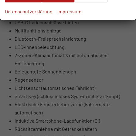
USB-Anschlüsse vorne (USB-A Daten + Laden, USB-C
Datenschutzerklärung
Impressum
Laden)
USB-C Ladeanschlüsse hinten
Multifunktionslenkrad
Bluetooth-Freisprecheinrichtung
LED-Innenbeleuchtung
2-Zonen-Klimaautomatik mit automatischer
Entfeuchtung
Beleuchtete Sonnenblenden
Regensensor
Lichtsensor (automatisches Fahrlicht)
Smart Key (schlüsselloses System mit Startknopf)
Elektrische Fensterheber vorne (Fahrerseite
automatisch)
Induktive Smartphone-Ladefunktion (Qi)
Rücksitzarmlehne mit Getränkehaltern