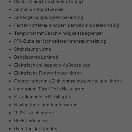
Skidurchlade (Durchladeöffnung)
Aluminium-Sportpedale
Anhängerkupplung-Vorbereitung
Fester Kofferraumboden (beim Kombi serienmäßig)
Tempomat mit Geschwindigkeitsbegrenzer
PTC-Zuheizer (schnellere Innenraumheizung)
Sitzheizung vorne
Beheizbares Lenkrad
Elektrisch anklappbare Außenspiegel
Elektrische Fensterheber hinten
Fensterheber mit Einklemmschutz vorne und hinten
Innenraum-Türgriffe in Mattchrom
Mittelkonsole in Metalloptik
Navigations- und Audiosystem
10,25" Touchscreen
Rückfahrkamera
Over-the-Air Updates