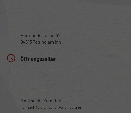
Egerlandstrasse 42
84513 Töging am Inn
Öffnungszeiten
Montag bis Samstag
nur nach telefonischer Vereinbarung
Rufen Sie an