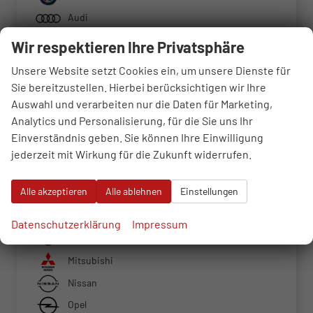
Audi
BMW
Wir respektieren Ihre Privatsphäre
Cupra
Unsere Website setzt Cookies ein, um unsere Dienste für
Dacia
Sie bereitzustellen. Hierbei berücksichtigen wir Ihre
Auswahl und verarbeiten nur die Daten für Marketing,
Fiat
Analytics und Personalisierung, für die Sie uns Ihr
Ford
Einverständnis geben. Sie können Ihre Einwilligung
Hyundai
jederzeit mit Wirkung für die Zukunft widerrufen.
Jeep
Alle akzeptieren
Alle ablehnen
Einstellungen
Kia
Mercedes-Benz
Datenschutzerklärung
Impressum
MINI
Mitsubishi
Nissan
Opel