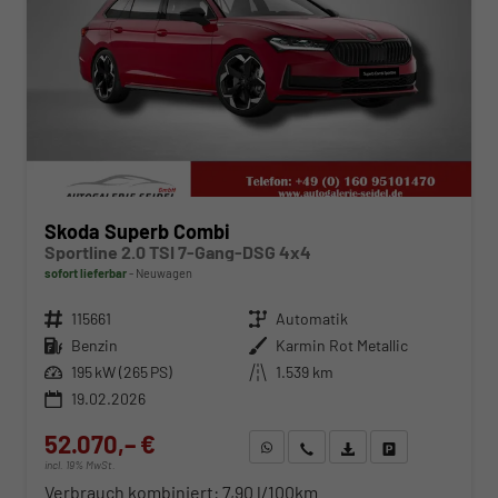
Skoda Superb Combi
Sportline 2.0 TSI 7-Gang-DSG 4x4
sofort lieferbar
Neuwagen
Fahrzeugnr.
115661
Getriebe
Automatik
Kraftstoff
Benzin
Außenfarbe
Karmin Rot Metallic
Leistung
195 kW (265 PS)
Kilometerstand
1.539 km
19.02.2026
52.070,– €
WhatsApp anfragen
Wir rufen Sie an
Fahrzeugexposé (PDF)
Fahrzeug parken
incl. 19% MwSt.
Verbrauch kombiniert:
7,90 l/100km