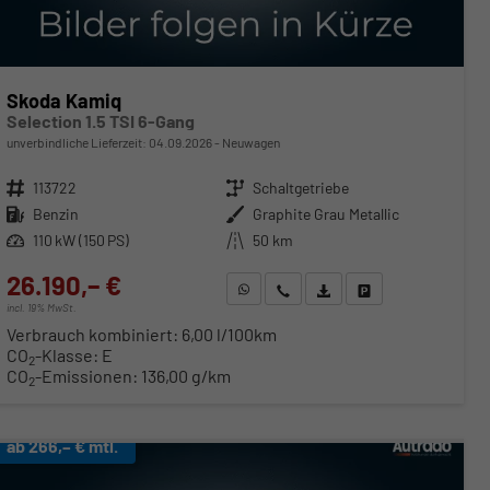
Skoda Kamiq
Selection 1.5 TSI 6-Gang
unverbindliche Lieferzeit:
04.09.2026
Neuwagen
Fahrzeugnr.
113722
Getriebe
Schaltgetriebe
Kraftstoff
Benzin
Außenfarbe
Graphite Grau Metallic
Leistung
110 kW (150 PS)
Kilometerstand
50 km
26.190,– €
WhatsApp anfragen
Wir rufen Sie an
Fahrzeugexposé (PDF)
Fahrzeug parken
incl. 19% MwSt.
Verbrauch kombiniert:
6,00 l/100km
CO
-Klasse:
E
2
CO
-Emissionen:
136,00 g/km
2
ab 266,– € mtl.