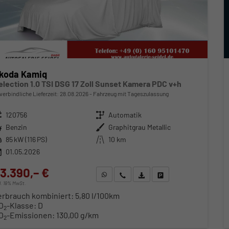
koda Kamiq
election 1.0 TSI DSG 17 Zoll Sunset Kamera PDC v+h
verbindliche Lieferzeit:
28.08.2026
Fahrzeug mit Tageszulassung
zeugnr.
120756
Getriebe
Automatik
ftstoff
Benzin
Außenfarbe
Graphitgrau Metallic
stung
85 kW (116 PS)
Kilometerstand
10 km
01.05.2026
3.390,– €
WhatsApp anfragen
Wir rufen Sie an
Fahrzeugexposé (PDF)
Fahrzeug parken
cl. 19% MwSt.
erbrauch kombiniert:
5,80 l/100km
O
-Klasse:
D
2
O
-Emissionen:
130,00 g/km
2