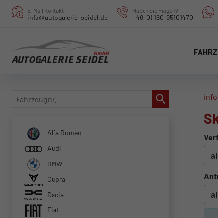
E-Mail Kontakt
Haben Sie Fragen?
info@autogalerie-seidel.de
+49 (0) 160-95101470
FAHRZ
Fahrzeugnr.
info
S
Alfa Romeo
Verf
Audi
BMW
Ant
Cupra
Dacia
Fiat