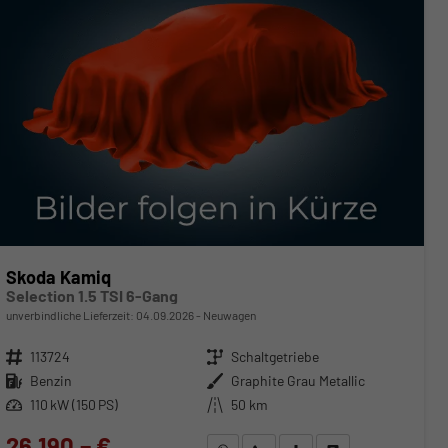
Skoda Kamiq
Selection 1.5 TSI 6-Gang
unverbindliche Lieferzeit:
04.09.2026
Neuwagen
Fahrzeugnr.
113724
Getriebe
Schaltgetriebe
Kraftstoff
Benzin
Außenfarbe
Graphite Grau Metallic
Leistung
110 kW (150 PS)
Kilometerstand
50 km
26.190,– €