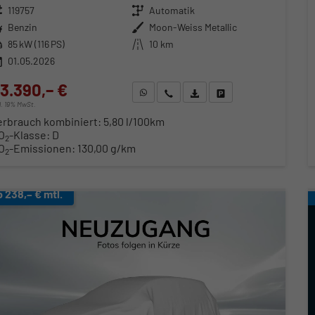
zeugnr.
119757
Getriebe
Automatik
ftstoff
Benzin
Außenfarbe
Moon-Weiss Metallic
stung
85 kW (116 PS)
Kilometerstand
10 km
01.05.2026
3.390,– €
WhatsApp anfragen
Wir rufen Sie an
Fahrzeugexposé (PDF)
Fahrzeug parken
cl. 19% MwSt.
erbrauch kombiniert:
5,80 l/100km
O
-Klasse:
D
2
O
-Emissionen:
130,00 g/km
2
b 238,– € mtl.