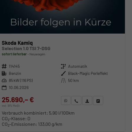
Skoda Kamiq
Selection 1.0 TSI 7-DSG
sofort lieferbar
Neuwagen
Fahrzeugnr.
114145
Getriebe
Automatik
Kraftstoff
Benzin
Außenfarbe
Black-Magic Perleffekt
Leistung
85 kW (116 PS)
Kilometerstand
50 km
10.06.2026
25.690,– €
WhatsApp anfragen
Wir rufen Sie an
Fahrzeugexposé (PDF)
Fahrzeug parken
incl. 19% MwSt.
Verbrauch kombiniert:
5,90 l/100km
CO
-Klasse:
D
2
CO
-Emissionen:
133,00 g/km
2