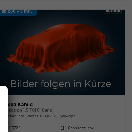
ab 266,– € mtl.
Skoda Kamiq
Selection 1.5 TSI 6-Gang
unverbindliche Lieferzeit:
04.09.2026
Neuwagen
Fahrzeugnr.
113720
Getriebe
Schaltgetriebe