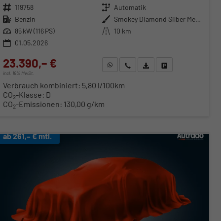
Fahrzeugnr.
119758
Getriebe
Automatik
Kraftstoff
Benzin
Außenfarbe
Smokey Diamond Silber Metallic
Leistung
85 kW (116 PS)
Kilometerstand
10 km
01.05.2026
23.390,– €
WhatsApp anfragen
Wir rufen Sie an
Fahrzeugexposé (PDF)
Fahrzeug parken
incl. 19% MwSt.
Verbrauch kombiniert:
5,80 l/100km
CO
-Klasse:
D
2
CO
-Emissionen:
130,00 g/km
2
ab 261,– € mtl.