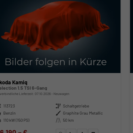
koda Kamiq
election 1.5 TSI 6-Gang
verbindliche Lieferzeit:
07.10.2026
Neuwagen
zeugnr.
113723
Getriebe
Schaltgetriebe
ftstoff
Benzin
Außenfarbe
Graphite Grau Metallic
stung
110 kW (150 PS)
Kilometerstand
50 km
6.190,– €