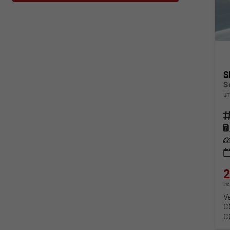
S
S
un
Fahr
Kra
Lei
2
in
V
C
C