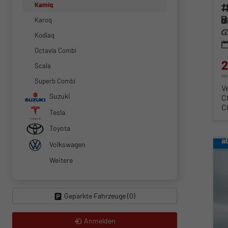
Kamiq
Fahr
Kra
Karoq
Lei
Kodiaq
Octavia Combi
2
Scala
in
Superb Combi
V
Suzuki
C
C
Tesla
Toyota
a
Volkswagen
Weitere
Geparkte Fahrzeuge (
0
)
Anmelden