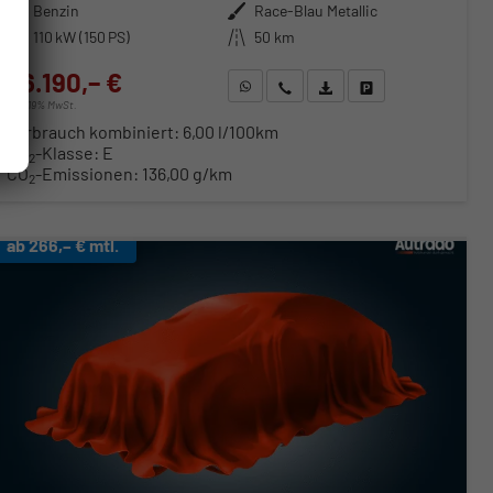
Kraftstoff
Benzin
Außenfarbe
Race-Blau Metallic
Leistung
110 kW (150 PS)
Kilometerstand
50 km
26.190,– €
WhatsApp anfragen
Wir rufen Sie an
Fahrzeugexposé (PDF)
Fahrzeug parken
incl. 19% MwSt.
Verbrauch kombiniert:
6,00 l/100km
CO
-Klasse:
E
2
CO
-Emissionen:
136,00 g/km
2
ab 266,– € mtl.