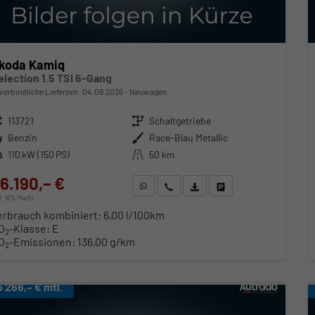
koda Kamiq
election 1.5 TSI 6-Gang
verbindliche Lieferzeit:
04.09.2026
Neuwagen
zeugnr.
113721
Getriebe
Schaltgetriebe
ftstoff
Benzin
Außenfarbe
Race-Blau Metallic
stung
110 kW (150 PS)
Kilometerstand
50 km
6.190,– €
WhatsApp anfragen
Wir rufen Sie an
Fahrzeugexposé (PDF)
Fahrzeug parken
cl. 19% MwSt.
erbrauch kombiniert:
6,00 l/100km
O
-Klasse:
E
2
O
-Emissionen:
136,00 g/km
2
b 266,– € mtl.