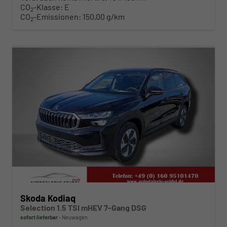
CO
-Klasse:
E
2
CO
-Emissionen:
150,00 g/km
2
ab 388,– € mtl.
Skoda Kodiaq
Selection 1.5 TSI mHEV 7-Gang DSG
sofort lieferbar
Neuwagen