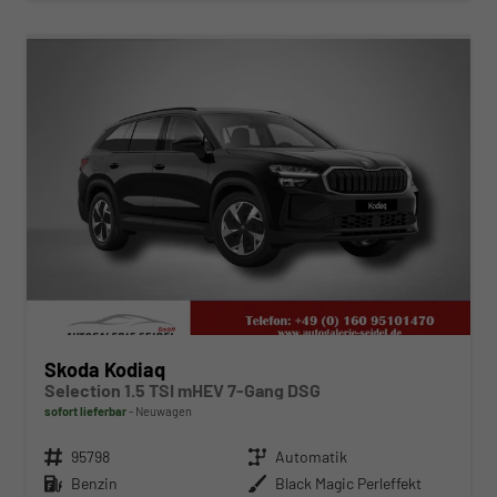
ab 388,– € mtl.
Skoda Kodiaq
Selection 1.5 TSI mHEV 7-Gang DSG
sofort lieferbar
Neuwagen
Fahrzeugnr.
95798
Getriebe
Automatik
Kraftstoff
Benzin
Außenfarbe
Black Magic Perleffekt