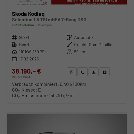
Skoda Kodiaq
Selection 1.5 TSI mHEV 7-Gang DSG
sofort lieferbar
Neuwagen
Fahrzeugnr.
95791
Getriebe
Automatik
Kraftstoff
Benzin
Außenfarbe
Graphit Grau Metallic
Leistung
110 kW (150 PS)
Kilometerstand
50 km
17.02.2026
38.190,– €
WhatsApp anfragen
Wir rufen Sie an
Fahrzeugexposé (PDF)
Fahrzeug parken
incl. 19% MwSt.
Verbrauch kombiniert:
6,40 l/100km
CO
-Klasse:
E
2
CO
-Emissionen:
150,00 g/km
2
ab 388,– € mtl.