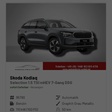
Skoda Kodiaq
Selection 1.5 TSI mHEV 7-Gang DSG
sofort lieferbar
Neuwagen
Fahrzeugnr.
95790
Getriebe
Automatik
Kraftstoff
Benzin
Außenfarbe
Graphit Grau Metallic
Leistung
110 kW (150 PS)
Kilometerstand
50 km