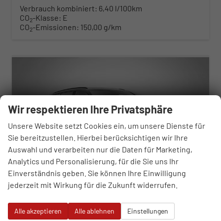
Verbrauch kombiniert:
6,40 l/100km
CO
-Klasse:
E
2
CO
-Emissionen:
150,00 g/km
2
ab 388,– € mtl.
Wir respektieren Ihre Privatsphäre
Unsere Website setzt Cookies ein, um unsere Dienste für
Sie bereitzustellen. Hierbei berücksichtigen wir Ihre
Auswahl und verarbeiten nur die Daten für Marketing,
Analytics und Personalisierung, für die Sie uns Ihr
Einverständnis geben. Sie können Ihre Einwilligung
jederzeit mit Wirkung für die Zukunft widerrufen.
Skoda Kodiaq
Alle akzeptieren
Alle ablehnen
Einstellungen
Selection 1.5 TSI mHEV 7-Gang DSG