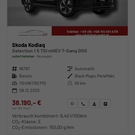
Skoda Kodiaq
Selection 1.5 TSI mHEV 7-Gang DSG
sofort lieferbar
Neuwagen
Fahrzeugnr.
95797
Getriebe
Automatik
Kraftstoff
Benzin
Außenfarbe
Black Magic Perleffekt
Leistung
110 kW (150 PS)
Kilometerstand
50 km
09.12.2025
38.190,– €
WhatsApp anfragen
Wir rufen Sie an
Fahrzeugexposé (PDF)
Fahrzeug parken
incl. 19% MwSt.
Verbrauch kombiniert:
6,40 l/100km
CO
-Klasse:
E
2
CO
-Emissionen:
150,00 g/km
2