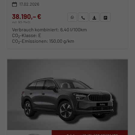
17.02.2026
38.190,– €
WhatsApp anfragen
Wir rufen Sie an
Fahrzeugexposé (PDF)
Fahrzeug parken
incl. 19% MwSt.
Verbrauch kombiniert:
6,40 l/100km
CO
-Klasse:
E
2
CO
-Emissionen:
150,00 g/km
2
ab 388,– € mtl.