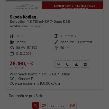
Skoda Kodiaq
Selection 1.5 TSI mHEV 7-Gang DSG
sofort lieferbar
Neuwagen
Fahrzeugnr.
95799
Getriebe
Automatik
Kraftstoff
Benzin
Außenfarbe
Moon-Weiß Perleffekt
Leistung
110 kW (150 PS)
Kilometerstand
50 km
12.12.2025
38.190,– €
WhatsApp anfragen
Wir rufen Sie an
Fahrzeugexposé (PDF)
Fahrzeug parken
incl. 19% MwSt.
Verbrauch kombiniert:
6,40 l/100km
CO
-Klasse:
E
2
CO
-Emissionen:
150,00 g/km
2
Datensätze pro Seite:
10
20
50
100
250