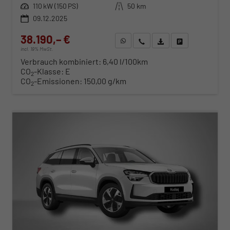
Leistung
110 kW (150 PS)
Kilometerstand
50 km
09.12.2025
38.190,– €
WhatsApp anfragen
Wir rufen Sie an
Fahrzeugexposé (PDF)
Fahrzeug parken
incl. 19% MwSt.
Verbrauch kombiniert:
6,40 l/100km
CO
-Klasse:
E
2
CO
-Emissionen:
150,00 g/km
2
ab 388,– € mtl.