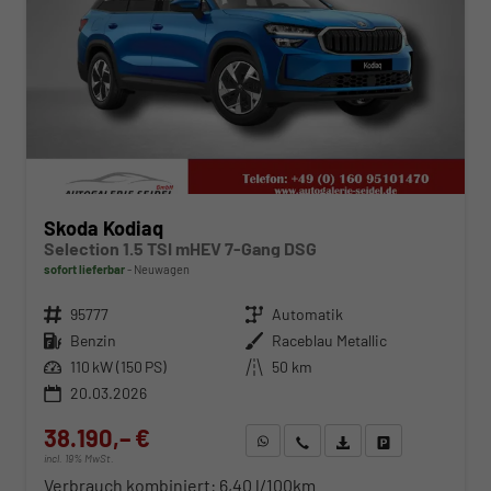
Skoda Kodiaq
Selection 1.5 TSI mHEV 7-Gang DSG
sofort lieferbar
Neuwagen
Fahrzeugnr.
95777
Getriebe
Automatik
Kraftstoff
Benzin
Außenfarbe
Raceblau Metallic
Leistung
110 kW (150 PS)
Kilometerstand
50 km
20.03.2026
38.190,– €
WhatsApp anfragen
Wir rufen Sie an
Fahrzeugexposé (PDF)
Fahrzeug parken
incl. 19% MwSt.
Verbrauch kombiniert:
6,40 l/100km