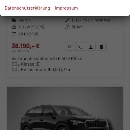
sofort lieferbar
Neuwagen
Datenschutzerklärung
Impressum
Fahrzeugnr.
95796
Getriebe
Automatik
Kraftstoff
Benzin
Außenfarbe
Black Magic Perleffekt
Leistung
110 kW (150 PS)
Kilometerstand
50 km
28.01.2026
38.190,– €
WhatsApp anfragen
Wir rufen Sie an
Fahrzeugexposé (PDF)
Fahrzeug parken
incl. 19% MwSt.
Verbrauch kombiniert:
6,40 l/100km
CO
-Klasse:
E
2
CO
-Emissionen:
150,00 g/km
2
ab 388,– € mtl.