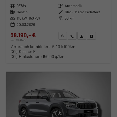
Fahrzeugnr.
95784
Getriebe
Automatik
Kraftstoff
Benzin
Außenfarbe
Black-Magic Perleffekt
Leistung
110 kW (150 PS)
Kilometerstand
50 km
20.03.2026
38.190,– €
WhatsApp anfragen
Wir rufen Sie an
Fahrzeugexposé (PDF)
Fahrzeug parken
incl. 19% MwSt.
Verbrauch kombiniert:
6,40 l/100km
CO
-Klasse:
E
2
CO
-Emissionen:
150,00 g/km
2
ab 388,– € mtl.