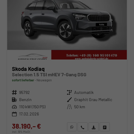
Skoda Kodiaq
Selection 1.5 TSI mHEV 7-Gang DSG
sofort lieferbar
Neuwagen
Fahrzeugnr.
95792
Getriebe
Automatik
Kraftstoff
Benzin
Außenfarbe
Graphit Grau Metallic
Leistung
110 kW (150 PS)
Kilometerstand
50 km
17.02.2026
38.190,– €
WhatsApp anfragen
Wir rufen Sie an
Fahrzeugexposé (PDF)
Fahrzeug parken
incl. 19% MwSt.