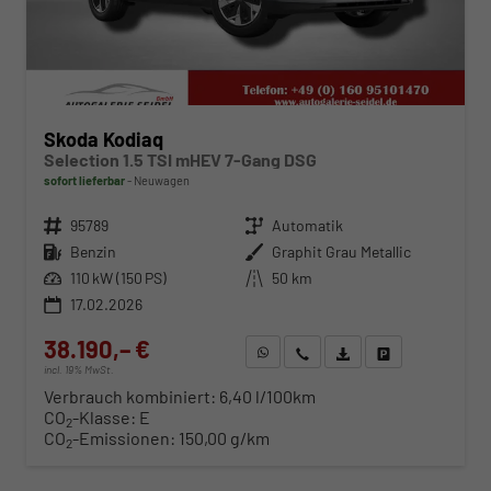
Skoda Kodiaq
Selection 1.5 TSI mHEV 7-Gang DSG
sofort lieferbar
Neuwagen
Fahrzeugnr.
95789
Getriebe
Automatik
Kraftstoff
Benzin
Außenfarbe
Graphit Grau Metallic
Leistung
110 kW (150 PS)
Kilometerstand
50 km
17.02.2026
38.190,– €
WhatsApp anfragen
Wir rufen Sie an
Fahrzeugexposé (PDF)
Fahrzeug parken
incl. 19% MwSt.
Verbrauch kombiniert:
6,40 l/100km
CO
-Klasse:
E
2
CO
-Emissionen:
150,00 g/km
2
ab 388,– € mtl.