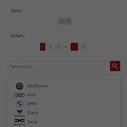
Seite:
Seiten:
1
2
3
4
...
31
Fahrzeugnr.
Alfa Romeo
Audi
BMW
Cupra
Dacia