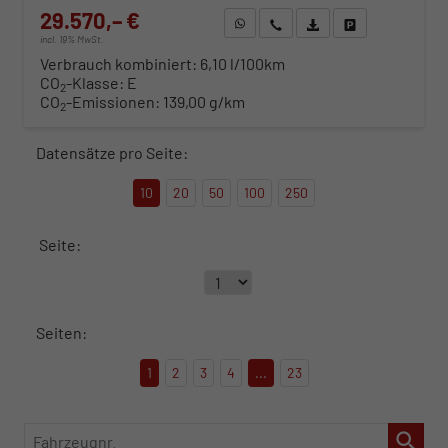
29.570,– €
WhatsApp anfragen
Wir rufen Sie an
Fahrzeugexposé (PDF)
Fahrzeug parken
incl. 19% MwSt.
Verbrauch kombiniert:
6,10 l/100km
CO
-Klasse:
E
2
CO
-Emissionen:
139,00 g/km
2
Datensätze pro Seite:
10
20
50
100
250
Seite:
Seiten:
1
2
3
4
...
23
Fahrzeugnr.