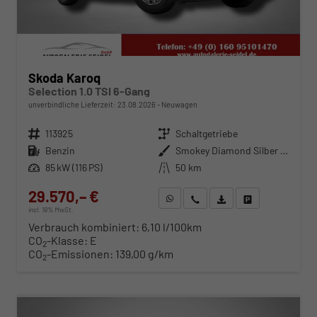
Skoda Karoq
Selection 1.0 TSI 6-Gang
unverbindliche Lieferzeit:
23.08.2026
Neuwagen
Fahrzeugnr.
113925
Getriebe
Schaltgetriebe
Kraftstoff
Benzin
Außenfarbe
Smokey Diamond Silber Metallic
Leistung
85 kW (116 PS)
Kilometerstand
50 km
29.570,– €
WhatsApp anfragen
Wir rufen Sie an
Fahrzeugexposé (PDF)
Fahrzeug parken
incl. 19% MwSt.
Verbrauch kombiniert:
6,10 l/100km
CO
-Klasse:
E
2
CO
-Emissionen:
139,00 g/km
2
ab 300,– € mtl.