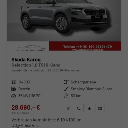
Skoda Karoq
Selection 1.0 TSI 6-Gang
unverbindliche Lieferzeit:
23.08.2026
Neuwagen
Fahrzeugnr.
114003
Getriebe
Schaltgetriebe
Kraftstoff
Benzin
Außenfarbe
Smokey Diamond Silber Metallic
Leistung
85 kW (116 PS)
Kilometerstand
50 km
28.690,– €
WhatsApp anfragen
Wir rufen Sie an
Fahrzeugexposé (PDF)
Fahrzeug parken
incl. 19% MwSt.
Verbrauch kombiniert:
6,10 l/100km
CO
-Klasse:
E
2