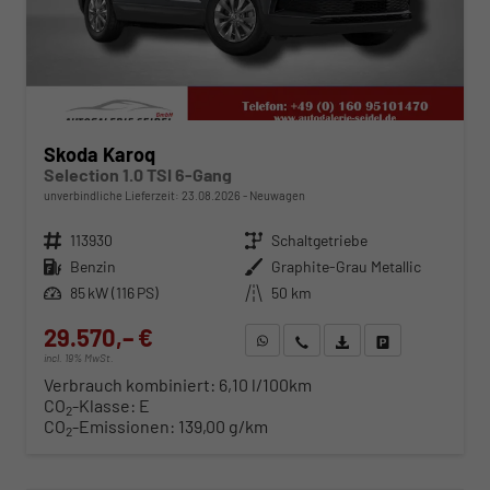
Skoda Karoq
Selection 1.0 TSI 6-Gang
unverbindliche Lieferzeit:
23.08.2026
Neuwagen
Fahrzeugnr.
113930
Getriebe
Schaltgetriebe
Kraftstoff
Benzin
Außenfarbe
Graphite-Grau Metallic
Leistung
85 kW (116 PS)
Kilometerstand
50 km
29.570,– €
WhatsApp anfragen
Wir rufen Sie an
Fahrzeugexposé (PDF)
Fahrzeug parken
incl. 19% MwSt.
Verbrauch kombiniert:
6,10 l/100km
CO
-Klasse:
E
2
CO
-Emissionen:
139,00 g/km
2
ab 300,– € mtl.