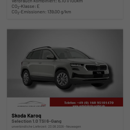
Verbrauch kombiniert:
6,10 l/100km
CO
-Klasse:
E
2
CO
-Emissionen:
139,00 g/km
2
ab 291,– € mtl.
Skoda Karoq
Selection 1.0 TSI 6-Gang
unverbindliche Lieferzeit:
23.08.2026
Neuwagen