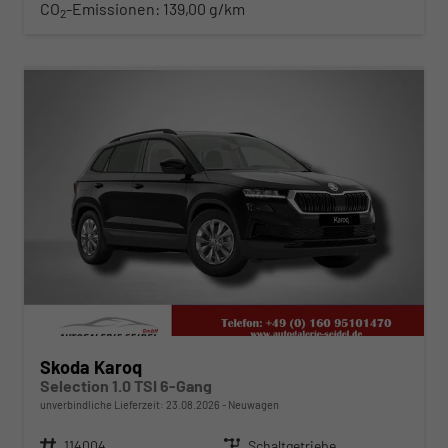
CO
-Emissionen:
139,00 g/km
2
ab 291,– € mtl.
Skoda Karoq
Selection 1.0 TSI 6-Gang
unverbindliche Lieferzeit:
23.08.2026
Neuwagen
Fahrzeugnr.
114004
Getriebe
Schaltgetriebe