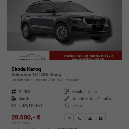
Skoda Karoq
Selection 1.0 TSI 6-Gang
unverbindliche Lieferzeit:
23.08.2026
Neuwagen
Fahrzeugnr.
114008
Getriebe
Schaltgetriebe
Kraftstoff
Benzin
Außenfarbe
Graphite-Grau Metallic
Leistung
85 kW (116 PS)
Kilometerstand
50 km
28.690,– €
WhatsApp anfragen
Wir rufen Sie an
Fahrzeugexposé (PDF)
Fahrzeug parken
incl. 19% MwSt.