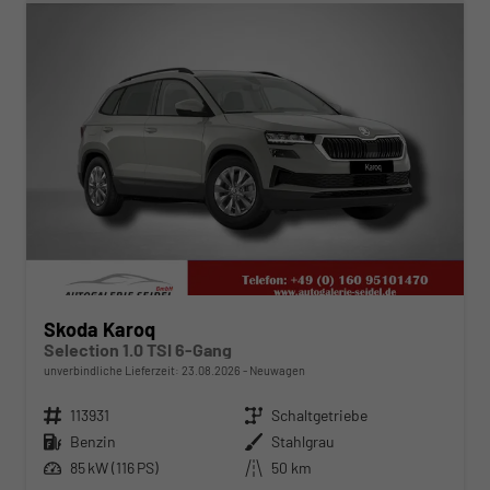
Skoda Karoq
Selection 1.0 TSI 6-Gang
unverbindliche Lieferzeit:
23.08.2026
Neuwagen
Fahrzeugnr.
113931
Getriebe
Schaltgetriebe
Kraftstoff
Benzin
Außenfarbe
Stahlgrau
Leistung
85 kW (116 PS)
Kilometerstand
50 km