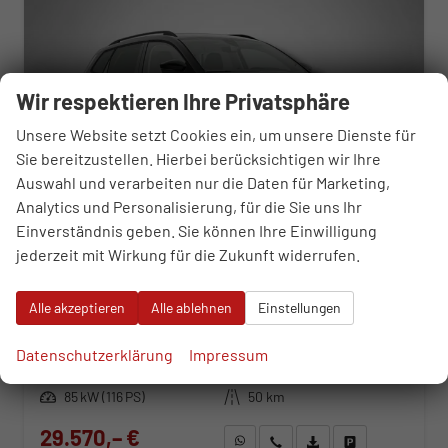
Wir respektieren Ihre Privatsphäre
Unsere Website setzt Cookies ein, um unsere Dienste für
Sie bereitzustellen. Hierbei berücksichtigen wir Ihre
Auswahl und verarbeiten nur die Daten für Marketing,
Analytics und Personalisierung, für die Sie uns Ihr
Einverständnis geben. Sie können Ihre Einwilligung
jederzeit mit Wirkung für die Zukunft widerrufen.
Skoda Karoq
Selection 1.0 TSI 6-Gang
Alle akzeptieren
Alle ablehnen
Einstellungen
unverbindliche Lieferzeit:
23.08.2026
Neuwagen
Fahrzeugnr.
113926
Getriebe
Schaltgetriebe
Datenschutzerklärung
Impressum
Kraftstoff
Benzin
Außenfarbe
Black-Magic Perleffekt
Leistung
85 kW (116 PS)
Kilometerstand
50 km
29.570,– €
WhatsApp anfragen
Wir rufen Sie an
Fahrzeugexposé (PDF)
Fahrzeug parken