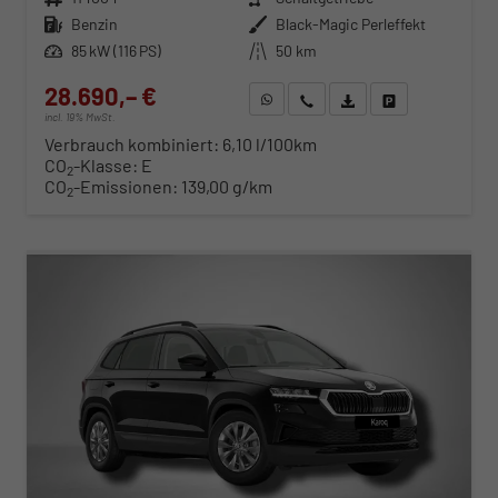
Kraftstoff
Benzin
Außenfarbe
Black-Magic Perleffekt
Leistung
85 kW (116 PS)
Kilometerstand
50 km
28.690,– €
WhatsApp anfragen
Wir rufen Sie an
Fahrzeugexposé (PDF)
Fahrzeug parken
incl. 19% MwSt.
Verbrauch kombiniert:
6,10 l/100km
CO
-Klasse:
E
2
CO
-Emissionen:
139,00 g/km
2
ab 291,– € mtl.