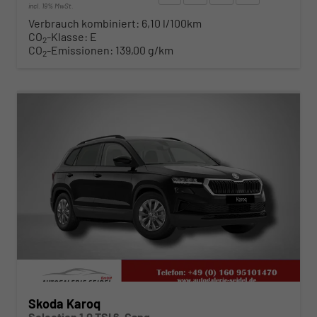
incl. 19% MwSt.
Verbrauch kombiniert:
6,10 l/100km
CO
-Klasse:
E
2
CO
-Emissionen:
139,00 g/km
2
ab 300,– € mtl.
Skoda Karoq
Selection 1.0 TSI 6-Gang