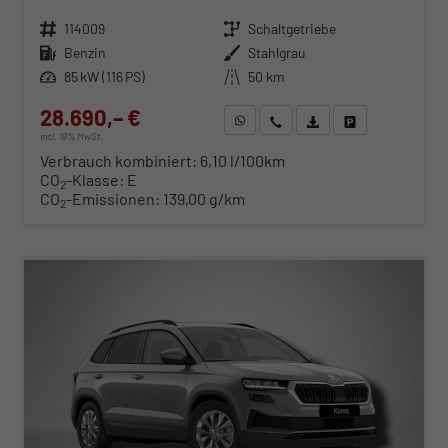
Fahrzeugnr.
114009
Getriebe
Schaltgetriebe
Kraftstoff
Benzin
Außenfarbe
Stahlgrau
Leistung
85 kW (116 PS)
Kilometerstand
50 km
28.690,– €
WhatsApp anfragen
Wir rufen Sie an
Fahrzeugexposé (PDF)
Fahrzeug parken
incl. 19% MwSt.
Verbrauch kombiniert:
6,10 l/100km
CO
-Klasse:
E
2
CO
-Emissionen:
139,00 g/km
2
ab 300,– € mtl.