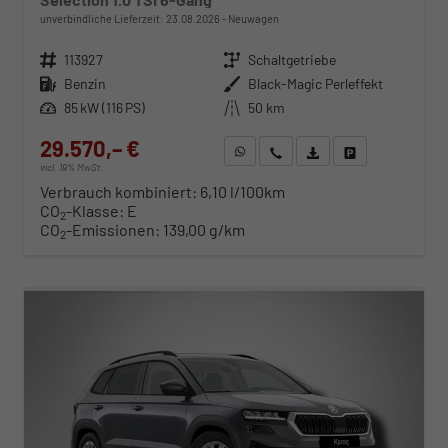
unverbindliche Lieferzeit:
23.08.2026
Neuwagen
Fahrzeugnr.
113927
Getriebe
Schaltgetriebe
Kraftstoff
Benzin
Außenfarbe
Black-Magic Perleffekt
Leistung
85 kW (116 PS)
Kilometerstand
50 km
29.570,– €
WhatsApp anfragen
Wir rufen Sie an
Fahrzeugexposé (PDF)
Fahrzeug parken
incl. 19% MwSt.
Verbrauch kombiniert:
6,10 l/100km
CO
-Klasse:
E
2
CO
-Emissionen:
139,00 g/km
2
ab 300,– € mtl.