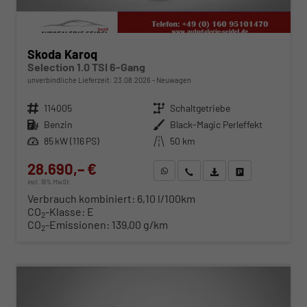
Skoda Karoq
Selection 1.0 TSI 6-Gang
unverbindliche Lieferzeit:
23.08.2026
Neuwagen
Fahrzeugnr.
114005
Getriebe
Schaltgetriebe
Kraftstoff
Benzin
Außenfarbe
Black-Magic Perleffekt
Leistung
85 kW (116 PS)
Kilometerstand
50 km
28.690,– €
WhatsApp anfragen
Wir rufen Sie an
Fahrzeugexposé (PDF)
Fahrzeug parken
incl. 19% MwSt.
Verbrauch kombiniert:
6,10 l/100km
CO
-Klasse:
E
2
CO
-Emissionen:
139,00 g/km
2
ab 291,– € mtl.