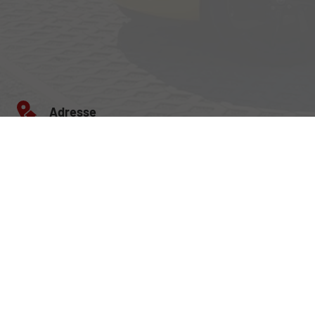
Adresse
Egerlandstrasse 42
84513 Töging am Inn