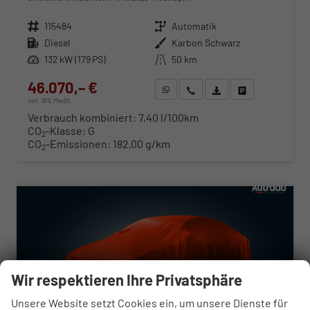
Fahrzeugnr.
115484
Getriebe
Automatik
Kraftstoff
Diesel
Außenfarbe
Karbon Schwarz
Leistung
132 kW (179 PS)
Kilometerstand
50 km
46.070,– €
WhatsApp anfragen
Wir rufen Sie an
Fahrzeugexposé (PDF)
Fahrzeug parken
incl. 19% MwSt.
Verbrauch kombiniert:
7,40 l/100km
CO
-Klasse:
G
2
CO
-Emissionen:
182,00 g/km
2
ab 468,– € mtl.
Wir respektieren Ihre Privatsphäre
Unsere Website setzt Cookies ein, um unsere Dienste für