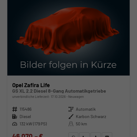
Opel Zafira Life
GS XL 2.2 Diesel 8-Gang Automatikgetriebe
unverbindliche Lieferzeit:
17.10.2026
Neuwagen
Fahrzeugnr.
115486
Getriebe
Automatik
Kraftstoff
Diesel
Außenfarbe
Karbon Schwarz
Leistung
132 kW (179 PS)
Kilometerstand
50 km
46.070,– €
WhatsApp anfragen
Wir rufen Sie an
Fahrzeugexposé (PDF)
Fahrzeug parken