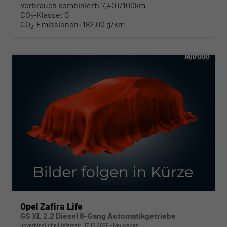
Verbrauch kombiniert:
7,40 l/100km
CO
-Klasse:
G
2
CO
-Emissionen:
182,00 g/km
2
ab 468,– € mtl.
Opel Zafira Life
GS XL 2.2 Diesel 8-Gang Automatikgetriebe
unverbindliche Lieferzeit:
17.10.2026
Neuwagen