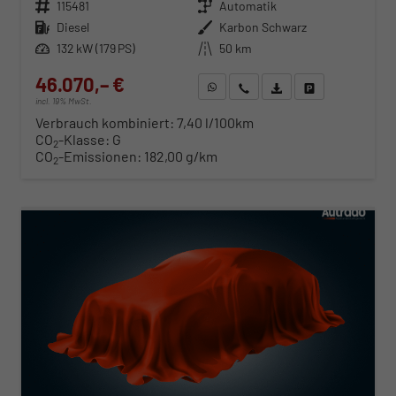
Fahrzeugnr.
115481
Getriebe
Automatik
Kraftstoff
Diesel
Außenfarbe
Karbon Schwarz
Leistung
132 kW (179 PS)
Kilometerstand
50 km
46.070,– €
WhatsApp anfragen
Wir rufen Sie an
Fahrzeugexposé (PDF)
Fahrzeug parken
incl. 19% MwSt.
Verbrauch kombiniert:
7,40 l/100km
CO
-Klasse:
G
2
CO
-Emissionen:
182,00 g/km
2
ab 468,– € mtl.