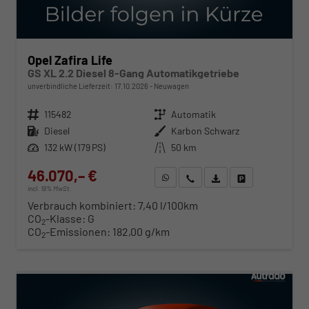
Opel Zafira Life
GS XL 2.2 Diesel 8-Gang Automatikgetriebe
unverbindliche Lieferzeit:
17.10.2026
Neuwagen
Fahrzeugnr.
115482
Getriebe
Automatik
Kraftstoff
Diesel
Außenfarbe
Karbon Schwarz
Leistung
132 kW (179 PS)
Kilometerstand
50 km
46.070,– €
WhatsApp anfragen
Wir rufen Sie an
Fahrzeugexposé (PDF)
Fahrzeug parken
incl. 19% MwSt.
Verbrauch kombiniert:
7,40 l/100km
CO
-Klasse:
G
2
CO
-Emissionen:
182,00 g/km
2
ab 468,– € mtl.