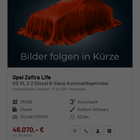
Opel Zafira Life
GS XL 2.2 Diesel 8-Gang Automatikgetriebe
unverbindliche Lieferzeit:
17.10.2026
Neuwagen
Fahrzeugnr.
115483
Getriebe
Automatik
Kraftstoff
Diesel
Außenfarbe
Karbon Schwarz
Leistung
132 kW (179 PS)
Kilometerstand
50 km
46.070,– €
WhatsApp anfragen
Wir rufen Sie an
Fahrzeugexposé (PDF)
Fahrzeug parken
incl. 19% MwSt.