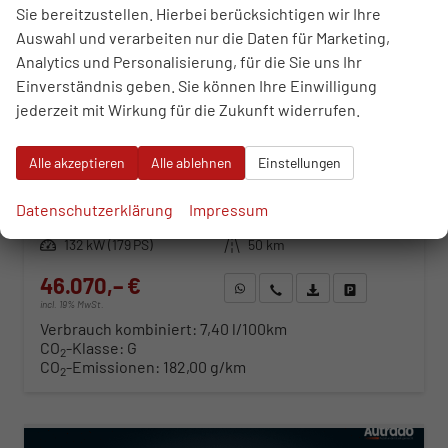
Sie bereitzustellen. Hierbei berücksichtigen wir Ihre
Auswahl und verarbeiten nur die Daten für Marketing,
Analytics und Personalisierung, für die Sie uns Ihr
Einverständnis geben. Sie können Ihre Einwilligung
jederzeit mit Wirkung für die Zukunft widerrufen.
Opel Zafira Life
GS XL 2.2 Diesel 8-Gang Automatikgetriebe
unverbindliche Lieferzeit:
17.10.2026
Neuwagen
Alle akzeptieren
Alle ablehnen
Einstellungen
Fahrzeugnr.
115485
Getriebe
Automatik
Datenschutzerklärung
Impressum
Kraftstoff
Diesel
Außenfarbe
Karbon Schwarz
Leistung
132 kW (179 PS)
Kilometerstand
50 km
46.070,– €
WhatsApp anfragen
Wir rufen Sie an
Fahrzeugexposé (PDF)
Fahrzeug parken
incl. 19% MwSt.
Verbrauch kombiniert:
7,40 l/100km
CO
-Klasse:
G
2
CO
-Emissionen:
182,00 g/km
2
ab 468,– € mtl.