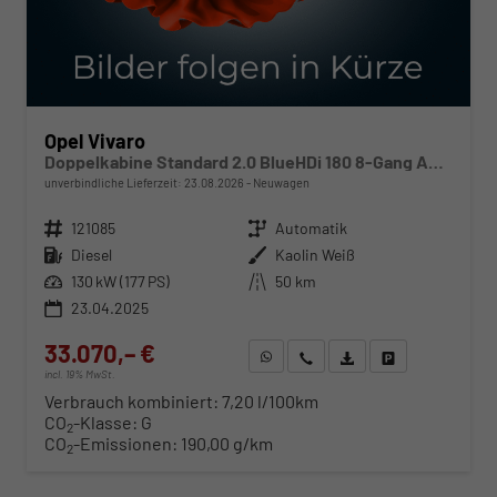
Opel Vivaro
Doppelkabine Standard 2.0 BlueHDi 180 8-Gang Automatikgetriebe
unverbindliche Lieferzeit:
23.08.2026
Neuwagen
Fahrzeugnr.
121085
Getriebe
Automatik
Kraftstoff
Diesel
Außenfarbe
Kaolin Weiß
Leistung
130 kW (177 PS)
Kilometerstand
50 km
23.04.2025
33.070,– €
WhatsApp anfragen
Wir rufen Sie an
Fahrzeugexposé (PDF)
Fahrzeug parken
incl. 19% MwSt.
Verbrauch kombiniert:
7,20 l/100km
CO
-Klasse:
G
2
CO
-Emissionen:
190,00 g/km
2
ab 341,– € mtl.