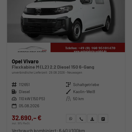
Opel Vivaro
Flexkabine M (L2) 2.2 Diesel 150 6-Gang
unverbindliche Lieferzeit:
29.08.2026
Neuwagen
Fahrzeugnr.
112651
Getriebe
Schaltgetriebe
Kraftstoff
Diesel
Außenfarbe
Kaolin-Weiß
Leistung
110 kW (150 PS)
Kilometerstand
50 km
05.08.2026
32.690,– €
WhatsApp anfragen
Wir rufen Sie an
Fahrzeugexposé (PDF)
Fahrzeug parken
incl. 19% MwSt.
Verbrauch kombiniert:
6,40 l/100km