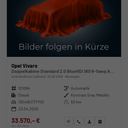
Opel Vivaro
Doppelkabine Standard 2.0 BlueHDi 180 8-Gang Automatikgetriebe
unverbindliche Lieferzeit:
23.08.2026
Neuwagen
Fahrzeugnr.
121084
Getriebe
Automatik
Kraftstoff
Diesel
Außenfarbe
Kontrast Grau Metallic
Leistung
130 kW (177 PS)
Kilometerstand
50 km
23.04.2025
33.570,– €
WhatsApp anfragen
Wir rufen Sie an
Fahrzeugexposé (PDF)
Fahrzeug parken
incl. 19% MwSt.