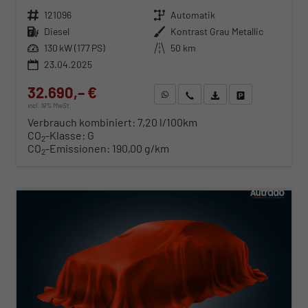
Fahrzeugnr.
121096
Getriebe
Automatik
Kraftstoff
Diesel
Außenfarbe
Kontrast Grau Metallic
Leistung
130 kW (177 PS)
Kilometerstand
50 km
23.04.2025
32.690,– €
WhatsApp anfragen
Wir rufen Sie an
Fahrzeugexposé (PDF)
Fahrzeug parken
incl. 19% MwSt.
Verbrauch kombiniert:
7,20 l/100km
CO
-Klasse:
G
2
CO
-Emissionen:
190,00 g/km
2
ab 336,– € mtl.