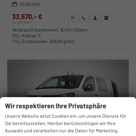
05.08.2026
33.570,– €
WhatsApp anfragen
Wir rufen Sie an
Fahrzeugexposé (PDF)
Fahrzeug parken
incl. 19% MwSt.
Verbrauch kombiniert:
6,40 l/100km
CO
-Klasse:
F
2
CO
-Emissionen:
169,00 g/km
2
ab 341,– € mtl.
Wir respektieren Ihre Privatsphäre
Unsere Website setzt Cookies ein, um unsere Dienste für
Sie bereitzustellen. Hierbei berücksichtigen wir Ihre
Auswahl und verarbeiten nur die Daten für Marketing,