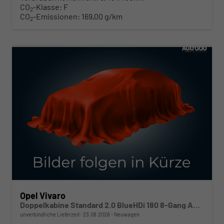
CO
-Klasse:
F
2
CO
-Emissionen:
169,00 g/km
2
ab 332,– € mtl.
Opel Vivaro
Doppelkabine Standard 2.0 BlueHDi 180 8-Gang Automatikgetriebe
unverbindliche Lieferzeit:
23.08.2026
Neuwagen