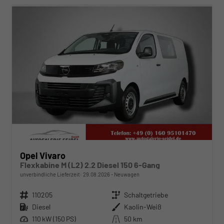
Opel Vivaro
Flexkabine M (L2) 2.2 Diesel 150 6-Gang
unverbindliche Lieferzeit:
29.08.2026
Neuwagen
Fahrzeugnr.
110205
Getriebe
Schaltgetriebe
Kraftstoff
Diesel
Außenfarbe
Kaolin-Weiß
Leistung
110 kW (150 PS)
Kilometerstand
50 km