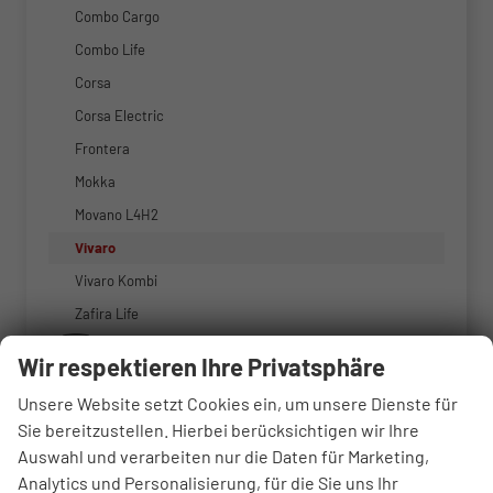
Combo Cargo
Combo Life
Corsa
Corsa Electric
Frontera
Mokka
Movano L4H2
Vivaro
Vivaro Kombi
Zafira Life
Peugeot
Wir respektieren Ihre Privatsphäre
Renault
Unsere Website setzt Cookies ein, um unsere Dienste für
Seat
Sie bereitzustellen. Hierbei berücksichtigen wir Ihre
Skoda
Auswahl und verarbeiten nur die Daten für Marketing,
Analytics und Personalisierung, für die Sie uns Ihr
Suzuki