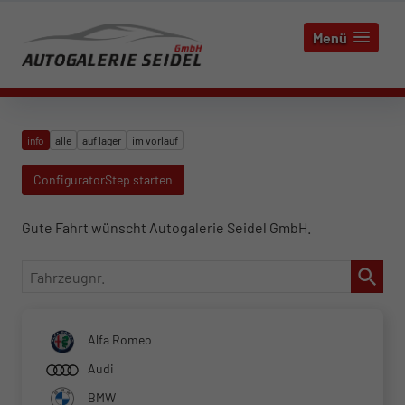
Menü
info
alle
auf lager
im vorlauf
ConfiguratorStep starten
Gute Fahrt wünscht Autogalerie Seidel GmbH.
Fahrzeugnr.
Alfa Romeo
Audi
BMW