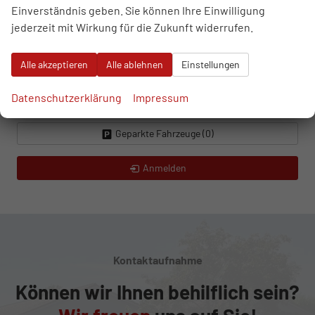
Einverständnis geben. Sie können Ihre Einwilligung
Tesla
jederzeit mit Wirkung für die Zukunft widerrufen.
Toyota
Volkswagen
Alle akzeptieren
Alle ablehnen
Einstellungen
Weitere
Datenschutzerklärung
Impressum
Geparkte Fahrzeuge (
0
)
Anmelden
Kontaktaufnahme
Können wir Ihnen behilflich sein?