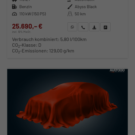
Kraftstoff
Benzin
Außenfarbe
Abyss Black
Leistung
110 kW (150 PS)
Kilometerstand
50 km
25.690,– €
WhatsApp anfragen
Wir rufen Sie an
Fahrzeugexposé (PDF)
Fahrzeug parken
incl. 19% MwSt.
Verbrauch kombiniert:
5,80 l/100km
CO
-Klasse:
D
2
CO
-Emissionen:
129,00 g/km
2
ab 261,– € mtl.