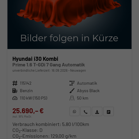
Hyundai i30 Kombi
Prime 1.6 T-GDi 7 Gang Automatik
unverbindliche Lieferzeit:
16.09.2026
Neuwagen
Fahrzeugnr.
115142
Getriebe
Automatik
Kraftstoff
Benzin
Außenfarbe
Abyss Black
Leistung
110 kW (150 PS)
Kilometerstand
50 km
25.690,– €
WhatsApp anfragen
Wir rufen Sie an
Fahrzeugexposé (PDF)
Fahrzeug parken
incl. 19% MwSt.
Verbrauch kombiniert:
5,80 l/100km
CO
-Klasse:
D
2
CO
-Emissionen:
129,00 g/km
2