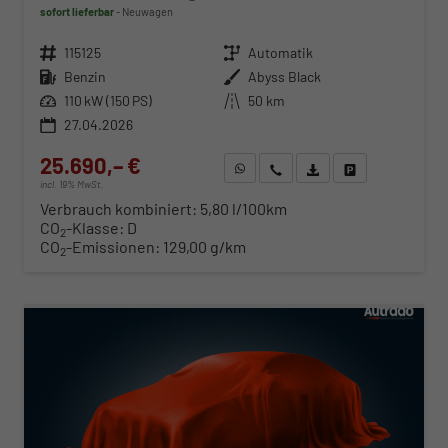
sofort lieferbar
Neuwagen
Fahrzeugnr.
115125
Getriebe
Automatik
Kraftstoff
Benzin
Außenfarbe
Abyss Black
Leistung
110 kW (150 PS)
Kilometerstand
50 km
27.04.2026
25.690,– €
WhatsApp anfragen
Wir rufen Sie an
Fahrzeugexposé (PDF)
Fahrzeug parken
incl. 19% MwSt.
Verbrauch kombiniert:
5,80 l/100km
CO
-Klasse:
D
2
CO
-Emissionen:
129,00 g/km
2
ab 261,– € mtl.