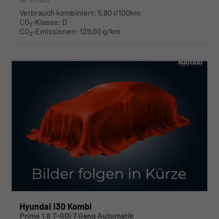
incl. 19% MwSt.
Verbrauch kombiniert:
5,80 l/100km
CO
-Klasse:
D
2
CO
-Emissionen:
129,00 g/km
2
ab 261,– € mtl.
Hyundai i30 Kombi
Prime 1.6 T-GDi 7 Gang Automatik