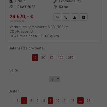
Kraftstoff
Benzin
Außenfarbe
Ecotronic Grey
Leistung
110 kW (150 PS)
Kilometerstand
50 km
26.570,– €
WhatsApp anfragen
Wir rufen Sie an
Fahrzeugexposé (PDF)
Fahrzeug parken
incl. 19% MwSt.
Verbrauch kombiniert:
5,80 l/100km
CO
-Klasse:
D
2
CO
-Emissionen:
129,00 g/km
2
Datensätze pro Seite:
10
20
50
100
250
Seite:
Seiten:
1
...
6
7
8
9
10
11
12
...
23