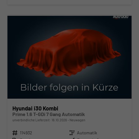
ab 270,– € mtl.
Hyundai i30 Kombi
Prime 1.6 T-GDi 7 Gang Automatik
unverbindliche Lieferzeit:
16.10.2026
Neuwagen
Fahrzeugnr.
114932
Getriebe
Automatik