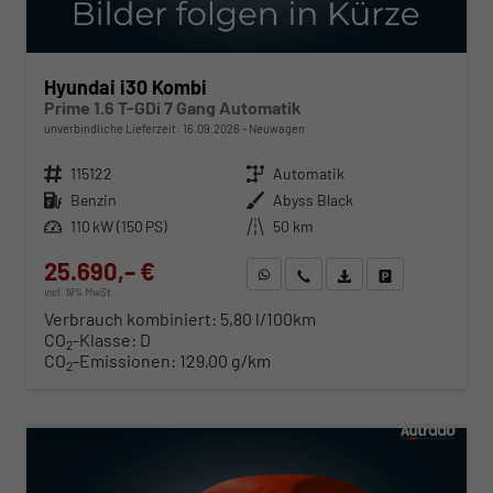
Hyundai i30 Kombi
Prime 1.6 T-GDi 7 Gang Automatik
unverbindliche Lieferzeit:
16.09.2026
Neuwagen
Fahrzeugnr.
115122
Getriebe
Automatik
Kraftstoff
Benzin
Außenfarbe
Abyss Black
Leistung
110 kW (150 PS)
Kilometerstand
50 km
25.690,– €
WhatsApp anfragen
Wir rufen Sie an
Fahrzeugexposé (PDF)
Fahrzeug parken
incl. 19% MwSt.
Verbrauch kombiniert:
5,80 l/100km
CO
-Klasse:
D
2
CO
-Emissionen:
129,00 g/km
2
ab 261,– € mtl.