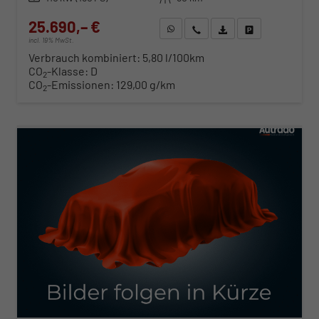
25.690,– €
WhatsApp anfragen
Wir rufen Sie an
Fahrzeugexposé (PDF)
Fahrzeug parken
incl. 19% MwSt.
Verbrauch kombiniert:
5,80 l/100km
CO
-Klasse:
D
2
CO
-Emissionen:
129,00 g/km
2
ab 261,– € mtl.