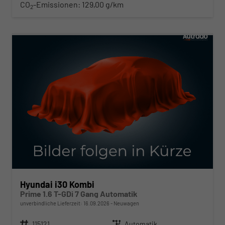
CO
-Emissionen:
129,00 g/km
2
ab 261,– € mtl.
Hyundai i30 Kombi
Prime 1.6 T-GDi 7 Gang Automatik
unverbindliche Lieferzeit:
16.09.2026
Neuwagen
Fahrzeugnr.
115121
Getriebe
Automatik