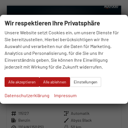
Wir respektieren Ihre Privatsphäre
Unsere Website setzt Cookies ein, um unsere Dienste für
Sie bereitzustellen. Hierbei berücksichtigen wir Ihre
Auswahl und verarbeiten nur die Daten für Marketing,
Analytics und Personalisierung, für die Sie uns Ihr
Einverständnis geben. Sie können Ihre Einwilligung
jederzeit mit Wirkung für die Zukunft widerrufen.
Alle akzeptieren
Alle ablehnen
Einstellungen
Hyundai i30 Kombi
Datenschutzerklärung
Impressum
Prime 1.6 T-GDi 7 Gang Automatik
unverbindliche Lieferzeit:
17.10.2026
Neuwagen
Fahrzeugnr.
115127
Getriebe
Automatik
Kraftstoff
Benzin
Außenfarbe
Abyss Black
Leistung
110 kW (150 PS)
Kilometerstand
50 km