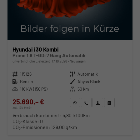
Hyundai i30 Kombi
Prime 1.6 T-GDi 7 Gang Automatik
unverbindliche Lieferzeit:
17.10.2026
Neuwagen
Fahrzeugnr.
115126
Getriebe
Automatik
Kraftstoff
Benzin
Außenfarbe
Abyss Black
Leistung
110 kW (150 PS)
Kilometerstand
50 km
25.690,– €
WhatsApp anfragen
Wir rufen Sie an
Fahrzeugexposé (PDF)
Fahrzeug parken
incl. 19% MwSt.
Verbrauch kombiniert:
5,80 l/100km
CO
-Klasse:
D
2
CO
-Emissionen:
129,00 g/km
2
ab 261,– € mtl.