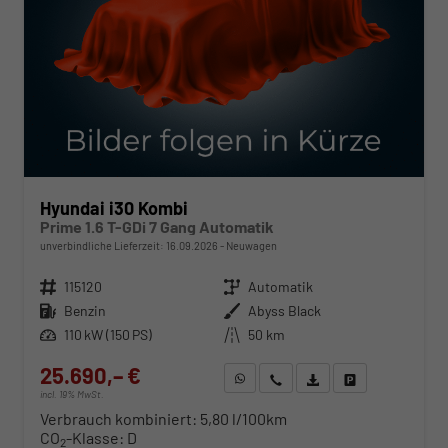
Hyundai i30 Kombi
Prime 1.6 T-GDi 7 Gang Automatik
unverbindliche Lieferzeit:
16.09.2026
Neuwagen
Fahrzeugnr.
115120
Getriebe
Automatik
Kraftstoff
Benzin
Außenfarbe
Abyss Black
Leistung
110 kW (150 PS)
Kilometerstand
50 km
25.690,– €
WhatsApp anfragen
Wir rufen Sie an
Fahrzeugexposé (PDF)
Fahrzeug parken
incl. 19% MwSt.
Verbrauch kombiniert:
5,80 l/100km
CO
-Klasse:
D
2