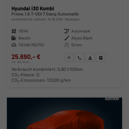
Hyundai i30 Kombi
Prime 1.6 T-GDi 7 Gang Automatik
unverbindliche Lieferzeit:
16.09.2026
Neuwagen
Fahrzeugnr.
115141
Getriebe
Automatik
Kraftstoff
Benzin
Außenfarbe
Abyss Black
Leistung
110 kW (150 PS)
Kilometerstand
50 km
25.690,– €
WhatsApp anfragen
Wir rufen Sie an
Fahrzeugexposé (PDF)
Fahrzeug parken
incl. 19% MwSt.
Verbrauch kombiniert:
5,80 l/100km
CO
-Klasse:
D
2
CO
-Emissionen:
129,00 g/km
2
ab 261,– € mtl.