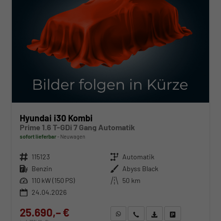
Hyundai i30 Kombi
Prime 1.6 T-GDi 7 Gang Automatik
sofort lieferbar
Neuwagen
Fahrzeugnr.
115123
Getriebe
Automatik
Kraftstoff
Benzin
Außenfarbe
Abyss Black
Leistung
110 kW (150 PS)
Kilometerstand
50 km
24.04.2026
25.690,– €
WhatsApp anfragen
Wir rufen Sie an
Fahrzeugexposé (PDF)
Fahrzeug parken