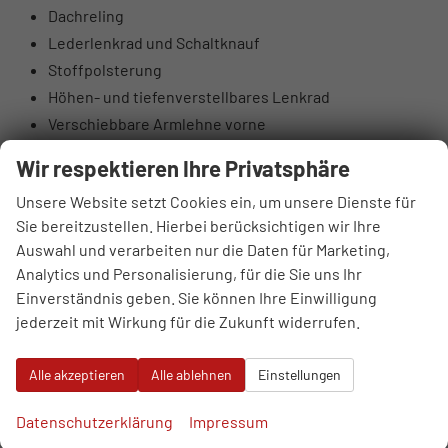
Dachreling
Lederlenkrad und Schaltknauf
Stoffpolsterung
Höhen- und tiefenverstellbares Lenkrad
Verschiebbare Armlehne vorne
Taschen an den Rückseiten der Vordersitze
Wir respektieren Ihre Privatsphäre
Höhenverstellbarer Fahrer- und Beifahrersitz
Unsere Website setzt Cookies ein, um unsere Dienste für
Rücksitzlehnen 60:40 klappbar
Sie bereitzustellen. Hierbei berücksichtigen wir Ihre
Elektrisch einstellbare Lendenstütze Fahrer
Auswahl und verarbeiten nur die Daten für Marketing,
Hintere Lüftungsdüsen
Analytics und Personalisierung, für die Sie uns Ihr
Sonnenbrillenfach
Einverständnis geben. Sie können Ihre Einwilligung
Supervision-Instrumentenpanel 10,25“ TFT LCD
jederzeit mit Wirkung für die Zukunft widerrufen.
DAB-Digitalradioantenne
4 Lautsprecher: vorne 2 + hinten 2
Alle akzeptieren
Alle ablehnen
Einstellungen
6 Lautsprecher: Hochtonlautsprecher vorne
USB-Anschlüsse vorne
Datenschutzerklärung
Impressum
USB-Anschlüsse hinten