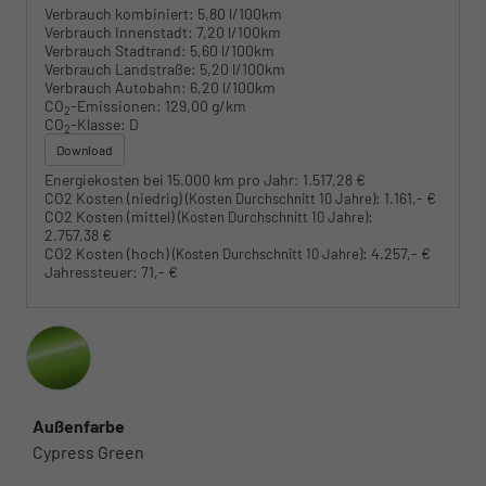
Verbrauch kombiniert:
5,80 l/100km
Verbrauch Innenstadt:
7,20 l/100km
Verbrauch Stadtrand:
5,60 l/100km
Verbrauch Landstraße:
5,20 l/100km
Verbrauch Autobahn:
6,20 l/100km
CO
-Emissionen:
129,00 g/km
2
CO
-Klasse:
D
2
Download
Energiekosten bei 15.000 km pro Jahr:
1.517,28 €
CO2 Kosten (niedrig)
:
1.161,- €
(Kosten Durchschnitt 10 Jahre)
CO2 Kosten (mittel)
:
(Kosten Durchschnitt 10 Jahre)
2.757,38 €
CO2 Kosten (hoch)
:
4.257,- €
(Kosten Durchschnitt 10 Jahre)
Jahressteuer:
71,- €
Außenfarbe
Cypress Green