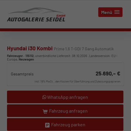
Menü
Hyundai i30 Kombi
Prime 1.6 T-GDi 7 Gang Automatik
Fahrzeugnr.
:
115112
, unverbindliche Lieferzeit:
08.10.2026
, Landesversion: EU -
Europa,
Neuwagen
25.690,– €
Gesamtpreis
incl. 19% MwSt., den Kosten für Überführung und Zulassungspapieren
WhatsApp anfragen
Fahrzeug anfragen
Fahrzeug parken