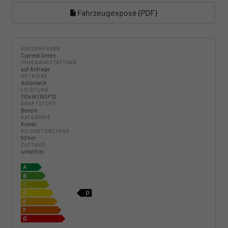
Fahrzeugexposé (PDF)
AUSSENFARBE
Cypress Green
INNENAUSSTATTUNG
auf Anfrage
GETRIEBE
Automatik
LEISTUNG
110 kW (150 PS)
KRAFTSTOFF
Benzin
KATEGORIE
Kombi
KILOMETERSTAND
50 km
ZUSTAND
unfallfrei