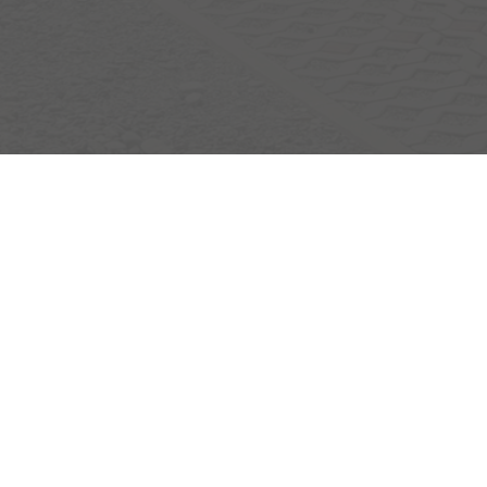
Egerlandstrasse 42
84513 Töging am Inn
Öffnungszeiten