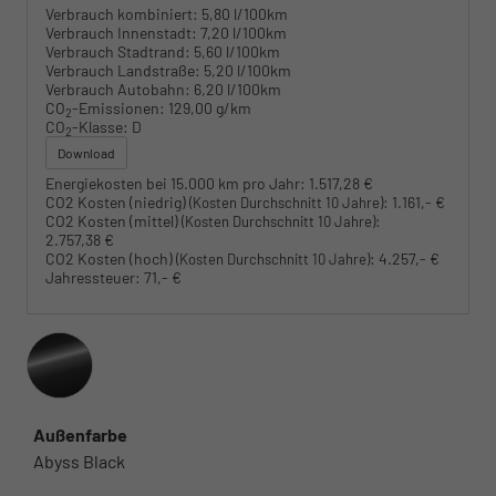
Verbrauch kombiniert:
5,80 l/100km
Verbrauch Innenstadt:
7,20 l/100km
Verbrauch Stadtrand:
5,60 l/100km
Verbrauch Landstraße:
5,20 l/100km
Verbrauch Autobahn:
6,20 l/100km
CO
-Emissionen:
129,00 g/km
2
CO
-Klasse:
D
2
Download
Energiekosten bei 15.000 km pro Jahr:
1.517,28 €
CO2 Kosten (niedrig)
:
1.161,- €
(Kosten Durchschnitt 10 Jahre)
CO2 Kosten (mittel)
:
(Kosten Durchschnitt 10 Jahre)
2.757,38 €
CO2 Kosten (hoch)
:
4.257,- €
(Kosten Durchschnitt 10 Jahre)
Jahressteuer:
71,- €
Außenfarbe
Abyss Black