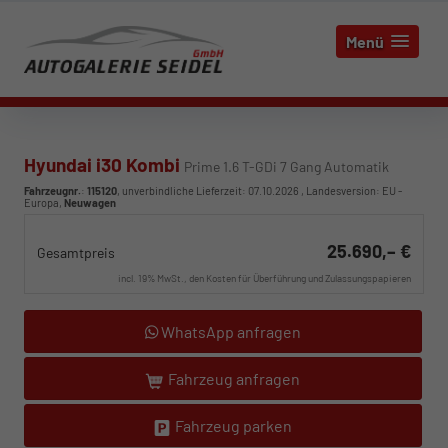
Menü
Hyundai i30 Kombi
Prime 1.6 T-GDi 7 Gang Automatik
Fahrzeugnr.
:
115120
, unverbindliche Lieferzeit:
07.10.2026
, Landesversion: EU -
Europa,
Neuwagen
25.690,– €
Gesamtpreis
incl. 19% MwSt., den Kosten für Überführung und Zulassungspapieren
WhatsApp anfragen
Fahrzeug anfragen
Fahrzeug parken