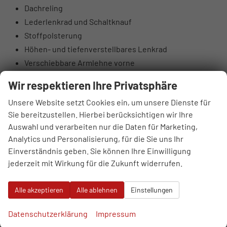
Dachreling
Lederlenkrad und Schaltknauf
Stoffpolsterung
Höhen- und tiefenverstellbares Lenkrad
Verschiebbare Armlehne vorne
Taschen an den Rückseiten der Vordersitze
Wir respektieren Ihre Privatsphäre
Höhenverstellbarer Fahrer- und Beifahrersitz
Unsere Website setzt Cookies ein, um unsere Dienste für
Rücksitzlehnen 60:40 klappbar
Sie bereitzustellen. Hierbei berücksichtigen wir Ihre
Elektrisch einstellbare Lendenstütze Fahrer
Auswahl und verarbeiten nur die Daten für Marketing,
Hintere Lüftungsdüsen
Analytics und Personalisierung, für die Sie uns Ihr
Sonnenbrillenfach
Einverständnis geben. Sie können Ihre Einwilligung
Supervision-Instrumentenpanel 10,25“ TFT LCD
jederzeit mit Wirkung für die Zukunft widerrufen.
DAB-Digitalradioantenne
4 Lautsprecher: vorne 2 + hinten 2
Alle akzeptieren
Alle ablehnen
Einstellungen
6 Lautsprecher: Hochtonlautsprecher vorne
USB-Anschlüsse vorne
Datenschutzerklärung
Impressum
USB-Anschlüsse hinten