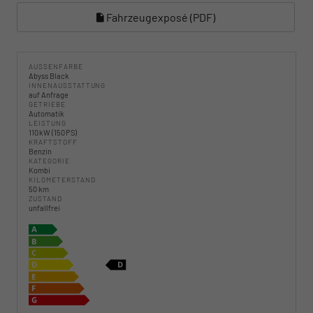
Fahrzeugexposé (PDF)
AUSSENFARBE
Abyss Black
INNENAUSSTATTUNG
auf Anfrage
GETRIEBE
Automatik
LEISTUNG
110 kW (150 PS)
KRAFTSTOFF
Benzin
KATEGORIE
Kombi
KILOMETERSTAND
50 km
ZUSTAND
unfallfrei