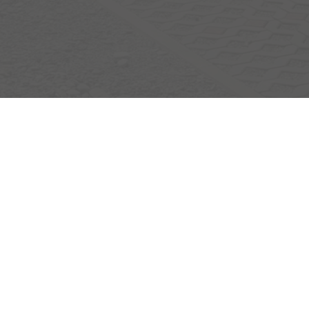
Egerlandstrasse 42
84513 Töging am Inn
Öffnungszeiten