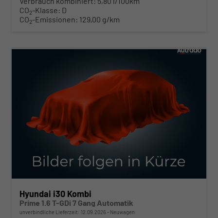
Verbrauch kombiniert:
5,80 l/100km
CO
-Klasse:
D
2
CO
-Emissionen:
129,00 g/km
2
ab 261,– € mtl.
Hyundai i30 Kombi
Prime 1.6 T-GDi 7 Gang Automatik
unverbindliche Lieferzeit:
12.09.2026
Neuwagen