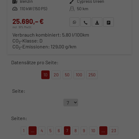
Kraftstoff
Benzin
Außenfarbe
Cypress Green
Leistung
110 kW (150 PS)
Kilometerstand
50 km
25.690,– €
WhatsApp anfragen
Wir rufen Sie an
Fahrzeugexposé (PDF)
Fahrzeug parken
incl. 19% MwSt.
Verbrauch kombiniert:
5,80 l/100km
CO
-Klasse:
D
2
CO
-Emissionen:
129,00 g/km
2
Datensätze pro Seite:
10
20
50
100
250
Seite:
Seiten:
1
...
4
5
6
7
8
9
10
...
23