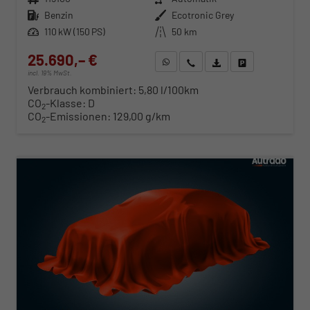
Kraftstoff
Benzin
Außenfarbe
Ecotronic Grey
Leistung
110 kW (150 PS)
Kilometerstand
50 km
25.690,– €
WhatsApp anfragen
Wir rufen Sie an
Fahrzeugexposé (PDF)
Fahrzeug parken
incl. 19% MwSt.
Verbrauch kombiniert:
5,80 l/100km
CO
-Klasse:
D
2
CO
-Emissionen:
129,00 g/km
2
ab 261,– € mtl.