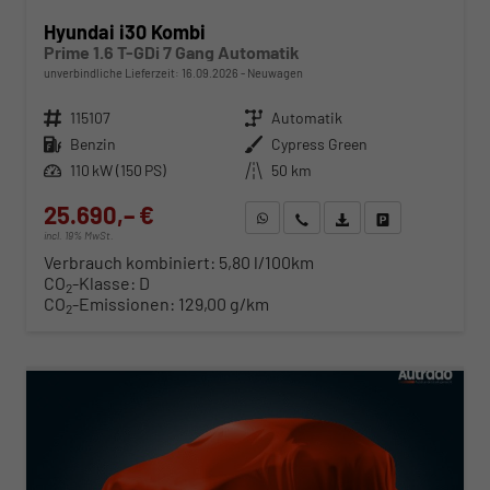
Hyundai i30 Kombi
Prime 1.6 T-GDi 7 Gang Automatik
unverbindliche Lieferzeit:
16.09.2026
Neuwagen
Fahrzeugnr.
115107
Getriebe
Automatik
Kraftstoff
Benzin
Außenfarbe
Cypress Green
Leistung
110 kW (150 PS)
Kilometerstand
50 km
25.690,– €
WhatsApp anfragen
Wir rufen Sie an
Fahrzeugexposé (PDF)
Fahrzeug parken
incl. 19% MwSt.
Verbrauch kombiniert:
5,80 l/100km
CO
-Klasse:
D
2
CO
-Emissionen:
129,00 g/km
2
ab 261,– € mtl.