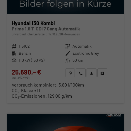
Hyundai i30 Kombi
Prime 1.6 T-GDi 7 Gang Automatik
unverbindliche Lieferzeit:
17.10.2026
Neuwagen
Fahrzeugnr.
115102
Getriebe
Automatik
Kraftstoff
Benzin
Außenfarbe
Ecotronic Grey
Leistung
110 kW (150 PS)
Kilometerstand
50 km
25.690,– €
WhatsApp anfragen
Wir rufen Sie an
Fahrzeugexposé (PDF)
Fahrzeug parken
incl. 19% MwSt.
Verbrauch kombiniert:
5,80 l/100km
CO
-Klasse:
D
2
CO
-Emissionen:
129,00 g/km
2
ab 261,– € mtl.