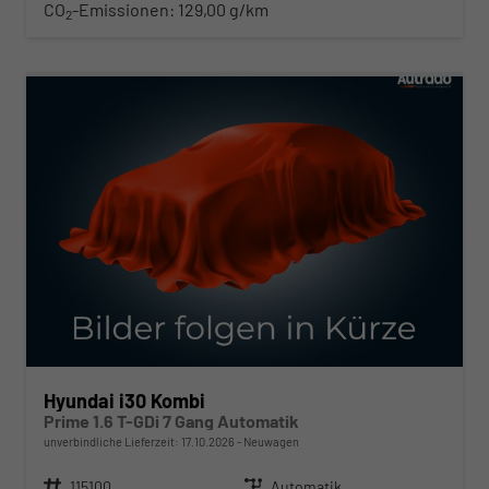
CO
-Emissionen:
129,00 g/km
2
ab 261,– € mtl.
Hyundai i30 Kombi
Prime 1.6 T-GDi 7 Gang Automatik
unverbindliche Lieferzeit:
17.10.2026
Neuwagen
Fahrzeugnr.
115100
Getriebe
Automatik