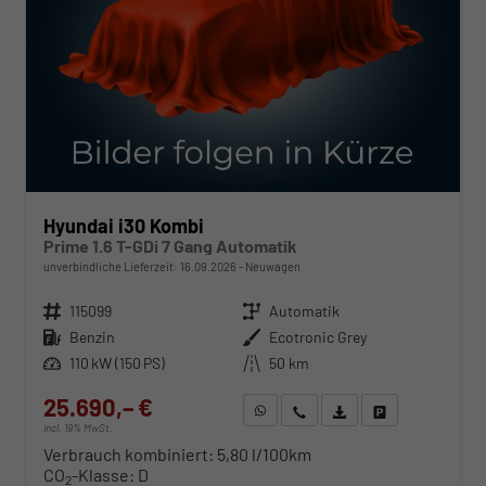
Hyundai i30 Kombi
Prime 1.6 T-GDi 7 Gang Automatik
unverbindliche Lieferzeit:
16.09.2026
Neuwagen
Fahrzeugnr.
115099
Getriebe
Automatik
Kraftstoff
Benzin
Außenfarbe
Ecotronic Grey
Leistung
110 kW (150 PS)
Kilometerstand
50 km
25.690,– €
WhatsApp anfragen
Wir rufen Sie an
Fahrzeugexposé (PDF)
Fahrzeug parken
incl. 19% MwSt.
Verbrauch kombiniert:
5,80 l/100km
CO
-Klasse:
D
2