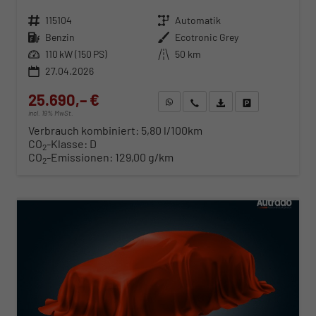
Fahrzeugnr.
115104
Getriebe
Automatik
Kraftstoff
Benzin
Außenfarbe
Ecotronic Grey
Leistung
110 kW (150 PS)
Kilometerstand
50 km
27.04.2026
25.690,– €
WhatsApp anfragen
Wir rufen Sie an
Fahrzeugexposé (PDF)
Fahrzeug parken
incl. 19% MwSt.
Verbrauch kombiniert:
5,80 l/100km
CO
-Klasse:
D
2
CO
-Emissionen:
129,00 g/km
2
ab 261,– € mtl.