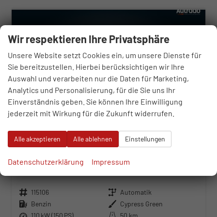
Wir respektieren Ihre Privatsphäre
Unsere Website setzt Cookies ein, um unsere Dienste für
Sie bereitzustellen. Hierbei berücksichtigen wir Ihre
Auswahl und verarbeiten nur die Daten für Marketing,
Analytics und Personalisierung, für die Sie uns Ihr
Einverständnis geben. Sie können Ihre Einwilligung
jederzeit mit Wirkung für die Zukunft widerrufen.
Alle akzeptieren
Alle ablehnen
Einstellungen
Hyundai i30 Kombi
Datenschutzerklärung
Impressum
Prime 1.6 T-GDi 7 Gang Automatik
unverbindliche Lieferzeit:
16.10.2026
Neuwagen
Fahrzeugnr.
115106
Getriebe
Automatik
Kraftstoff
Benzin
Außenfarbe
Cypress Green
Leistung
110 kW (150 PS)
Kilometerstand
50 km