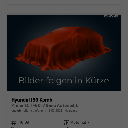
ab 261,– € mtl.
Hyundai i30 Kombi
Prime 1.6 T-GDi 7 Gang Automatik
unverbindliche Lieferzeit:
16.09.2026
Neuwagen
Fahrzeugnr.
115109
Getriebe
Automatik