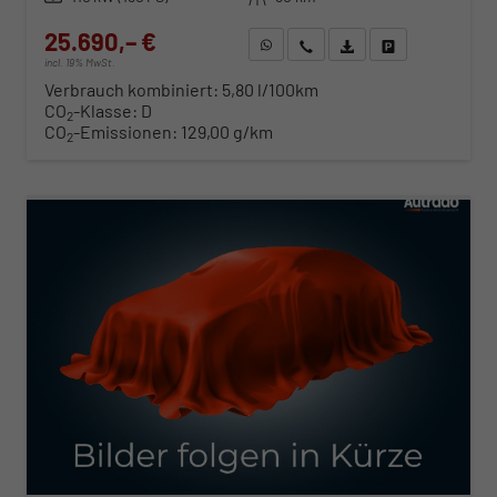
25.690,– €
WhatsApp anfragen
Wir rufen Sie an
Fahrzeugexposé (PDF)
Fahrzeug parken
incl. 19% MwSt.
Verbrauch kombiniert:
5,80 l/100km
CO
-Klasse:
D
2
CO
-Emissionen:
129,00 g/km
2
ab 261,– € mtl.