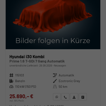
Hyundai i30 Kombi
Prime 1.6 T-GDi 7 Gang Automatik
unverbindliche Lieferzeit:
26.09.2026
Neuwagen
Fahrzeugnr.
115103
Getriebe
Automatik
Kraftstoff
Benzin
Außenfarbe
Ecotronic Grey
Leistung
110 kW (150 PS)
Kilometerstand
50 km
25.690,– €
WhatsApp anfragen
Wir rufen Sie an
Fahrzeugexposé (PDF)
Fahrzeug parken
incl. 19% MwSt.