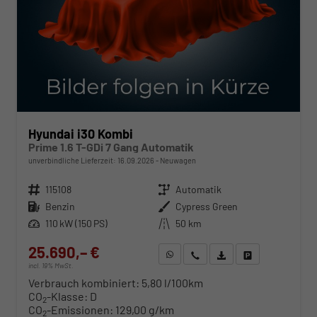
Hyundai i30 Kombi
Prime 1.6 T-GDi 7 Gang Automatik
unverbindliche Lieferzeit:
16.09.2026
Neuwagen
Fahrzeugnr.
115108
Getriebe
Automatik
Kraftstoff
Benzin
Außenfarbe
Cypress Green
Leistung
110 kW (150 PS)
Kilometerstand
50 km
25.690,– €
WhatsApp anfragen
Wir rufen Sie an
Fahrzeugexposé (PDF)
Fahrzeug parken
incl. 19% MwSt.
Verbrauch kombiniert:
5,80 l/100km
CO
-Klasse:
D
2
CO
-Emissionen:
129,00 g/km
2