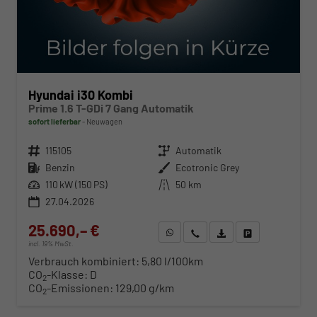
Hyundai i30 Kombi
Prime 1.6 T-GDi 7 Gang Automatik
sofort lieferbar
Neuwagen
Fahrzeugnr.
115105
Getriebe
Automatik
Kraftstoff
Benzin
Außenfarbe
Ecotronic Grey
Leistung
110 kW (150 PS)
Kilometerstand
50 km
27.04.2026
25.690,– €
WhatsApp anfragen
Wir rufen Sie an
Fahrzeugexposé (PDF)
Fahrzeug parken
incl. 19% MwSt.
Verbrauch kombiniert:
5,80 l/100km
CO
-Klasse:
D
2
CO
-Emissionen:
129,00 g/km
2
ab 261,– € mtl.