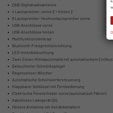
k
DAB-Digitalradioantenne
w
4 Lautsprecher: vorne 2 + hinten 2
6 Lautsprecher: Hochtonlautsprecher vorne
USB-Anschlüsse vorne
USB-Anschlüsse hinten
D
Multifunktionslenkrad
Bluetooth-Freisprecheinrichtung
LED-Innenbeleuchtung
Zwei-Zonen-Klimaautomatik mit automatischem Entfeuc
Beleuchteter Schminkspiegel
Regensensor-Wischer
Automatische Scheinwerfersteuerung
Klappbarer Schlüssel mit Fernbedienung
Elektrische Fensterheber vorne (automatisch Fahrer)
Kabelloses Ladegerät (Qi)
Hintere Armlehne mit Getränkehaltern