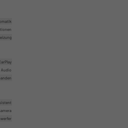
omatik
ktionen
heizung
CarPlay
r Audio
handen
sistent
rkamera
nwerfer