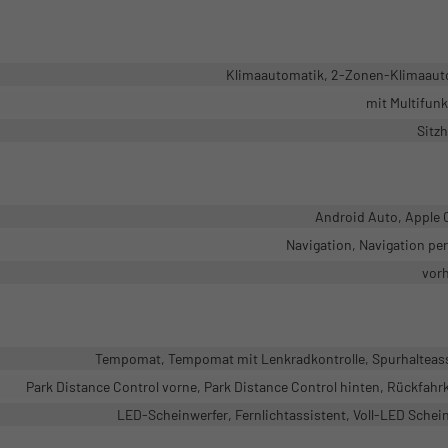
Klimaautomatik, 2-Zonen-Klimaaut
mit Multifun
Sitz
Android Auto, Apple 
Navigation, Navigation pe
vor
Tempomat, Tempomat mit Lenkradkontrolle, Spurhalteas
Park Distance Control vorne, Park Distance Control hinten, Rückfah
LED-Scheinwerfer, Fernlichtassistent, Voll-LED Schei