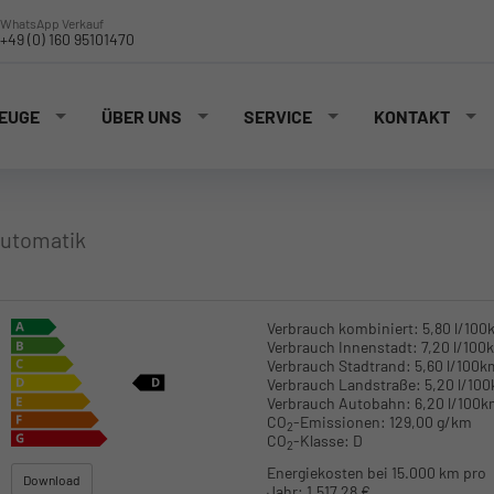
WhatsApp Verkauf
+49 (0) 160 95101470
EUGE
ÜBER UNS
SERVICE
KONTAKT
Automatik
Verbrauch kombiniert:
5,80 l/100
Verbrauch Innenstadt:
7,20 l/100
Verbrauch Stadtrand:
5,60 l/100k
Verbrauch Landstraße:
5,20 l/10
Verbrauch Autobahn:
6,20 l/100
CO
-Emissionen:
129,00 g/km
2
CO
-Klasse:
D
2
Energiekosten bei 15.000 km pro
Download
Jahr:
1.517,28 €