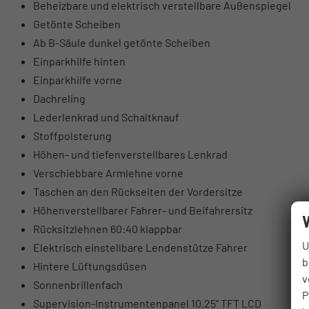
Beheizbare und elektrisch verstellbare Außenspiegel
Getönte Scheiben
Ab B-Säule dunkel getönte Scheiben
Einparkhilfe hinten
Einparkhilfe vorne
Dachreling
Lederlenkrad und Schaltknauf
Stoffpolsterung
Höhen- und tiefenverstellbares Lenkrad
Verschiebbare Armlehne vorne
Taschen an den Rückseiten der Vordersitze
Höhenverstellbarer Fahrer- und Beifahrersitz
Rücksitzlehnen 60:40 klappbar
U
Elektrisch einstellbare Lendenstütze Fahrer
b
Hintere Lüftungsdüsen
v
Sonnenbrillenfach
P
Supervision-Instrumentenpanel 10,25“ TFT LCD