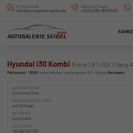
E-Mail Kontakt
Haben Sie Fragen?
info@autogalerie-seidel.de
+49 (0) 160-95101470
FAHRZ
Hyundai i30 Kombi
Prime 1.6 T-GDi 7 Gang 
Fahrzeugnr.
:
115100
,
sofort lieferbar
, Landesversion: EU - Europa,
Neuwagen
AUSSENFARBE
Ecotronic Grey
INNENAUSSTATTUNG
auf Anfrage
GETRIEBE
Automatik
LEISTUNG
110 kW (150 PS)