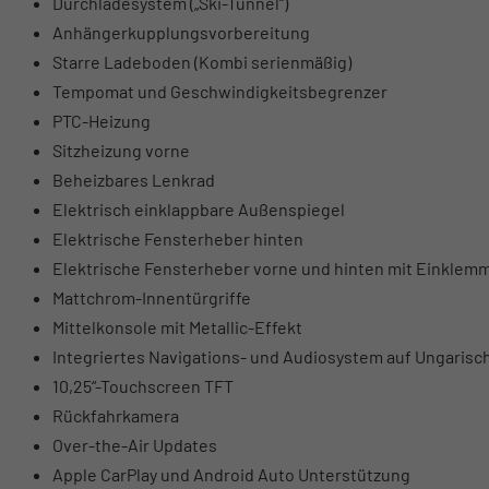
Durchladesystem („Ski-Tunnel“)
Anhängerkupplungsvorbereitung
Starre Ladeboden (Kombi serienmäßig)
Tempomat und Geschwindigkeitsbegrenzer
PTC-Heizung
Sitzheizung vorne
Beheizbares Lenkrad
Elektrisch einklappbare Außenspiegel
Elektrische Fensterheber hinten
Elektrische Fensterheber vorne und hinten mit Einklem
Mattchrom-Innentürgriffe
Mittelkonsole mit Metallic-Effekt
Integriertes Navigations- und Audiosystem auf Ungarisc
10,25“-Touchscreen TFT
Rückfahrkamera
Over-the-Air Updates
Apple CarPlay und Android Auto Unterstützung