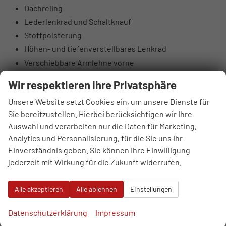
Dachreling
Lederlenkrad und Schaltknauf
Stoffpolsterung
Höhen- und tiefenverstellbares Lenkrad
Verschiebbare Armlehne vorne
Taschen an den Rückseiten der Vordersitze
Wir respektieren Ihre Privatsphäre
Höhenverstellbarer Fahrer- und Beifahrersitz
Unsere Website setzt Cookies ein, um unsere Dienste für
Rücksitzlehnen 60:40 klappbar
Sie bereitzustellen. Hierbei berücksichtigen wir Ihre
Elektrisch einstellbare Lendenstütze Fahrer
Auswahl und verarbeiten nur die Daten für Marketing,
Hintere Lüftungsdüsen
Analytics und Personalisierung, für die Sie uns Ihr
Sonnenbrillenfach
Einverständnis geben. Sie können Ihre Einwilligung
Supervision-Instrumentenpanel 10,25“ TFT LCD
jederzeit mit Wirkung für die Zukunft widerrufen.
DAB-Digitalradioantenne
4 Lautsprecher: vorne 2 + hinten 2
Alle akzeptieren
Alle ablehnen
Einstellungen
6 Lautsprecher: Hochtonlautsprecher vorne
USB-Anschlüsse vorne
Datenschutzerklärung
Impressum
USB-Anschlüsse hinten