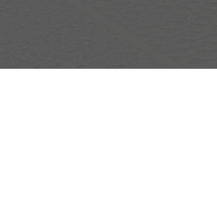
Egerlandstrasse 42
84513 Töging am Inn
Öffnungszeiten