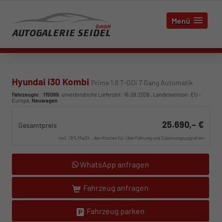
Menü
Hyundai i30 Kombi
Prime 1.6 T-GDi 7 Gang Automatik
Fahrzeugnr.
:
115099
, unverbindliche Lieferzeit:
16.09.2026
, Landesversion: EU -
Europa,
Neuwagen
25.690,– €
Gesamtpreis
incl. 19% MwSt., den Kosten für Überführung und Zulassungspapieren
WhatsApp anfragen
Fahrzeug anfragen
Fahrzeug parken