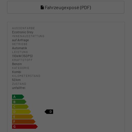
Fahrzeugexposé (PDF)
AUSSENFARBE
Ecotronic Grey
INNENAUSSTATTUNG
auf Anfrage
GETRIEBE
Automatik
LEISTUNG
110 kW (150 PS)
KRAFTSTOFF
Benzin
KATEGORIE
Kombi
KILOMETERSTAND
50 km
ZUSTAND
unfallfrei