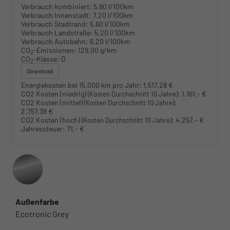
Verbrauch kombiniert:
5,80 l/100km
Verbrauch Innenstadt:
7,20 l/100km
Verbrauch Stadtrand:
5,60 l/100km
Verbrauch Landstraße:
5,20 l/100km
Verbrauch Autobahn:
6,20 l/100km
CO
-Emissionen:
129,00 g/km
2
CO
-Klasse:
D
2
Download
Energiekosten bei 15.000 km pro Jahr:
1.517,28 €
CO2 Kosten (niedrig)
:
1.161,- €
(Kosten Durchschnitt 10 Jahre)
CO2 Kosten (mittel)
:
(Kosten Durchschnitt 10 Jahre)
2.757,38 €
CO2 Kosten (hoch)
:
4.257,- €
(Kosten Durchschnitt 10 Jahre)
Jahressteuer:
71,- €
Außenfarbe
Ecotronic Grey