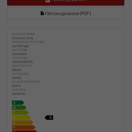
Fahrzeugexposé (PDF)
AUSSENFARBE
Ecotronic Grey
INNENAUSSTATTUNG
auf Anfrage
GETRIEBE
Automatik
LEISTUNG
110 kW (150 PS)
KRAFTSTOFF
Benzin
KATEGORIE
Kombi
KILOMETERSTAND
50 km
ZUSTAND
unfallfrei