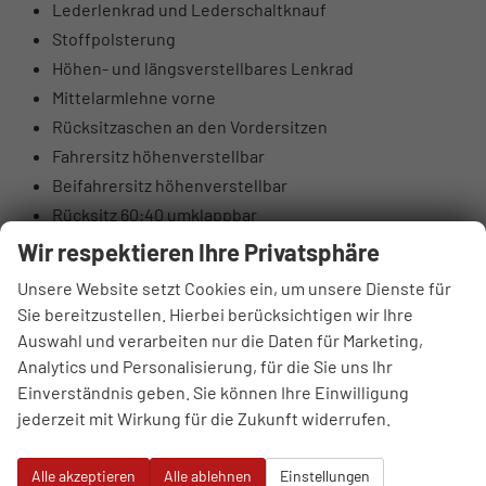
Lederlenkrad und Lederschaltknauf
Stoffpolsterung
Höhen- und längsverstellbares Lenkrad
Mittelarmlehne vorne
Rücksitzaschen an den Vordersitzen
Fahrersitz höhenverstellbar
Beifahrersitz höhenverstellbar
Rücksitz 60:40 umklappbar
Elektrische Lendenwirbelstütze Fahrerseite
Wir respektieren Ihre Privatsphäre
Oberschenkelauflage Fahrerseite
Unsere Website setzt Cookies ein, um unsere Dienste für
Luftausströmer hinten
Sie bereitzustellen. Hierbei berücksichtigen wir Ihre
Brillenfach
Auswahl und verarbeiten nur die Daten für Marketing,
Automatisch abblendender Innenspiegel
Analytics und Personalisierung, für die Sie uns Ihr
10,25" digitales Kombiinstrument
Einverständnis geben. Sie können Ihre Einwilligung
jederzeit mit Wirkung für die Zukunft widerrufen.
DAB+ Digitalradio
4 Lautsprecher (2 vorne, 2 hinten)
Alle akzeptieren
Alle ablehnen
Einstellungen
Hochtöner vorne (insgesamt 6 Lautsprecher)