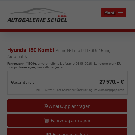
Menü
Hyundai i30 Kombi
Prime N-Line 1.6 T-GDi 7 Gang
Automatik
Fahrzeugnr.
:
115004
, unverbindliche Lieferzeit:
26.09.2026
, Landesversion: EU -
Europa,
Neuwagen
, Zentrallager (extern)
27.570,– €
Gesamtpreis
incl. 19% MwSt., den Kosten für Überführung und Zulassungspapieren
WhatsApp anfragen
Fahrzeug anfragen
Fahrzeug parken