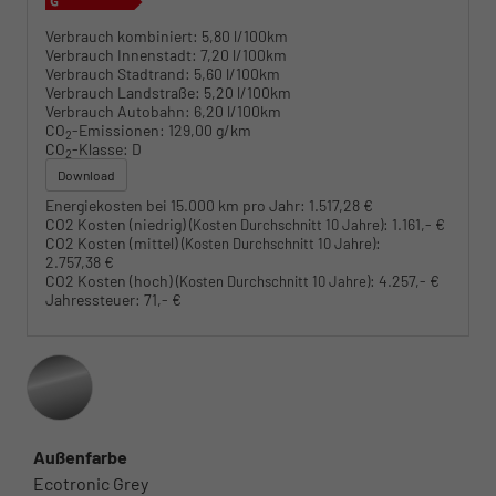
Verbrauch kombiniert:
5,80 l/100km
Verbrauch Innenstadt:
7,20 l/100km
Verbrauch Stadtrand:
5,60 l/100km
Verbrauch Landstraße:
5,20 l/100km
Verbrauch Autobahn:
6,20 l/100km
CO
-Emissionen:
129,00 g/km
2
CO
-Klasse:
D
2
Download
Energiekosten bei 15.000 km pro Jahr:
1.517,28 €
CO2 Kosten (niedrig)
:
1.161,- €
(Kosten Durchschnitt 10 Jahre)
CO2 Kosten (mittel)
:
(Kosten Durchschnitt 10 Jahre)
2.757,38 €
CO2 Kosten (hoch)
:
4.257,- €
(Kosten Durchschnitt 10 Jahre)
Jahressteuer:
71,- €
Außenfarbe
Ecotronic Grey