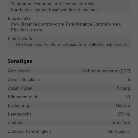
Tempomat, Tempomat mit Lenkradkontrolle,
Spurhalteassistent, Geschwindigkeitsbegrenzer
Einparkhilfe
Park Distance Control vorne, Park Distance Control hinten,
Rückfahrkamera
Lichttechnik
LED-Scheinwerfer, Fernlichtassistent, Voll-LED Scheinwerfer
Sonstiges
Antriebsart
Verbrennungsmotor (ICE)
Anzahl Sitzplätze
5
Anzahl Türen
5-türig
Kilometerstand
50
Lackierung
Metallic
Leergewicht
1230 kg
Zustand
unfallfrei
Zustand, Fahrfähigkeit
fahrtauglich