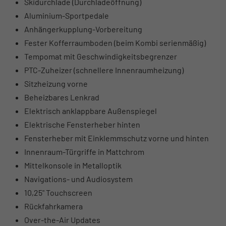
Skidurchlade (Durchladeöffnung)
Aluminium-Sportpedale
Anhängerkupplung-Vorbereitung
Fester Kofferraumboden (beim Kombi serienmäßig)
Tempomat mit Geschwindigkeitsbegrenzer
PTC-Zuheizer (schnellere Innenraumheizung)
Sitzheizung vorne
Beheizbares Lenkrad
Elektrisch anklappbare Außenspiegel
Elektrische Fensterheber hinten
Fensterheber mit Einklemmschutz vorne und hinten
Innenraum-Türgriffe in Mattchrom
Mittelkonsole in Metalloptik
Navigations- und Audiosystem
10,25" Touchscreen
Rückfahrkamera
Over-the-Air Updates