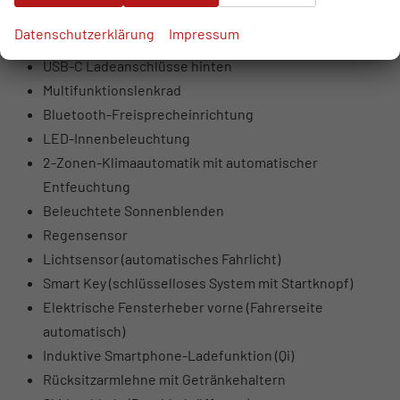
USB-Anschlüsse vorne (USB-A Daten + Laden, USB-C
Datenschutzerklärung
Impressum
Laden)
USB-C Ladeanschlüsse hinten
Multifunktionslenkrad
Bluetooth-Freisprecheinrichtung
LED-Innenbeleuchtung
2-Zonen-Klimaautomatik mit automatischer
Entfeuchtung
Beleuchtete Sonnenblenden
Regensensor
Lichtsensor (automatisches Fahrlicht)
Smart Key (schlüsselloses System mit Startknopf)
Elektrische Fensterheber vorne (Fahrerseite
automatisch)
Induktive Smartphone-Ladefunktion (Qi)
Rücksitzarmlehne mit Getränkehaltern