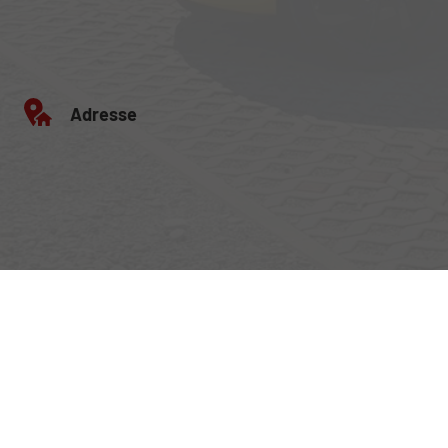
Adresse
Egerlandstrasse 42
84513 Töging am Inn
Öffnungszeiten