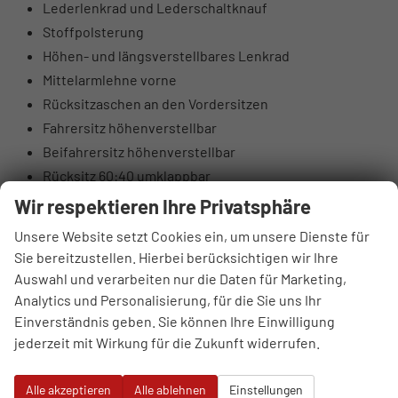
Lederlenkrad und Lederschaltknauf
Stoffpolsterung
Höhen- und längsverstellbares Lenkrad
Mittelarmlehne vorne
Rücksitzaschen an den Vordersitzen
Fahrersitz höhenverstellbar
Beifahrersitz höhenverstellbar
Rücksitz 60:40 umklappbar
Elektrische Lendenwirbelstütze Fahrerseite
Wir respektieren Ihre Privatsphäre
Oberschenkelauflage Fahrerseite
Unsere Website setzt Cookies ein, um unsere Dienste für
Luftausströmer hinten
Sie bereitzustellen. Hierbei berücksichtigen wir Ihre
Brillenfach
Auswahl und verarbeiten nur die Daten für Marketing,
Automatisch abblendender Innenspiegel
Analytics und Personalisierung, für die Sie uns Ihr
10,25" digitales Kombiinstrument
Einverständnis geben. Sie können Ihre Einwilligung
jederzeit mit Wirkung für die Zukunft widerrufen.
DAB+ Digitalradio
4 Lautsprecher (2 vorne, 2 hinten)
Alle akzeptieren
Alle ablehnen
Einstellungen
Hochtöner vorne (insgesamt 6 Lautsprecher)