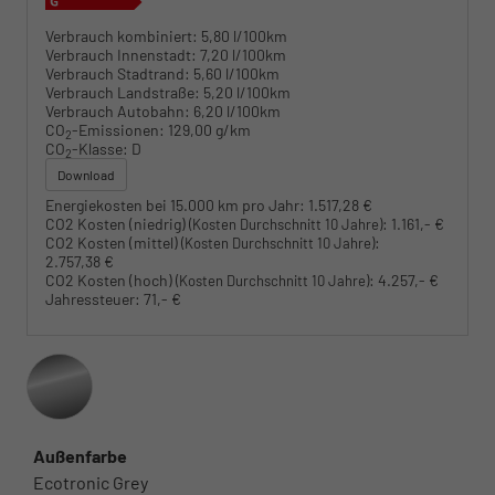
Verbrauch kombiniert:
5,80 l/100km
Verbrauch Innenstadt:
7,20 l/100km
Verbrauch Stadtrand:
5,60 l/100km
Verbrauch Landstraße:
5,20 l/100km
Verbrauch Autobahn:
6,20 l/100km
CO
-Emissionen:
129,00 g/km
2
CO
-Klasse:
D
2
Download
Energiekosten bei 15.000 km pro Jahr:
1.517,28 €
CO2 Kosten (niedrig)
:
1.161,- €
(Kosten Durchschnitt 10 Jahre)
CO2 Kosten (mittel)
:
(Kosten Durchschnitt 10 Jahre)
2.757,38 €
CO2 Kosten (hoch)
:
4.257,- €
(Kosten Durchschnitt 10 Jahre)
Jahressteuer:
71,- €
Außenfarbe
Ecotronic Grey