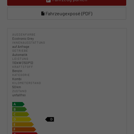
Fahrzeugexposé (PDF)
AUSSENFARBE
Ecotronic Grey
INNENAUSSTATTUNG
auf Anfrage
GETRIEBE
Automatik
LEISTUNG
110 kW (150 PS)
KRAFTSTOFF
Benzin
KATEGORIE
Kombi
KILOMETERSTAND
50 km
ZUSTAND
unfallfrei