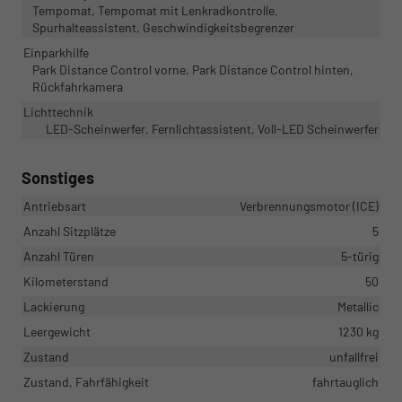
Tempomat, Tempomat mit Lenkradkontrolle,
Spurhalteassistent, Geschwindigkeitsbegrenzer
Einparkhilfe
Park Distance Control vorne, Park Distance Control hinten,
Rückfahrkamera
Lichttechnik
LED-Scheinwerfer, Fernlichtassistent, Voll-LED Scheinwerfer
Sonstiges
Antriebsart
Verbrennungsmotor (ICE)
Anzahl Sitzplätze
5
Anzahl Türen
5-türig
Kilometerstand
50
Lackierung
Metallic
Leergewicht
1230 kg
Zustand
unfallfrei
Zustand, Fahrfähigkeit
fahrtauglich