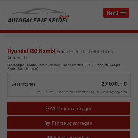
Menü
Hyundai i30 Kombi
Prime N-Line 1.6 T-GDi 7 Gang
Automatik
Fahrzeugnr.
:
115003
,
sofort lieferbar
, Landesversion: EU - Europa,
Neuwagen
,
Zentrallager (extern)
27.570,– €
Gesamtpreis
incl. 19% MwSt., den Kosten für Überführung und Zulassungspapieren
WhatsApp anfragen
Fahrzeug anfragen
Fahrzeug parken