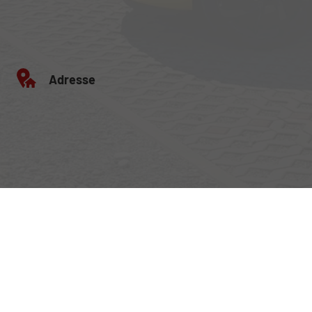
Adresse
Egerlandstrasse 42
84513 Töging am Inn
Öffnungszeiten