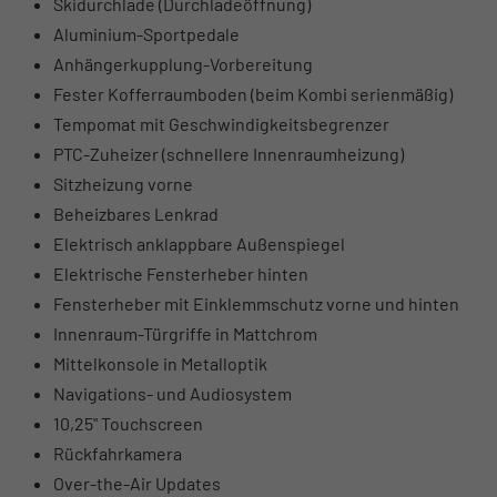
Skidurchlade (Durchladeöffnung)
Aluminium-Sportpedale
Anhängerkupplung-Vorbereitung
Fester Kofferraumboden (beim Kombi serienmäßig)
Tempomat mit Geschwindigkeitsbegrenzer
PTC-Zuheizer (schnellere Innenraumheizung)
Sitzheizung vorne
Beheizbares Lenkrad
Elektrisch anklappbare Außenspiegel
Elektrische Fensterheber hinten
Fensterheber mit Einklemmschutz vorne und hinten
Innenraum-Türgriffe in Mattchrom
Mittelkonsole in Metalloptik
Navigations- und Audiosystem
10,25" Touchscreen
Rückfahrkamera
Over-the-Air Updates