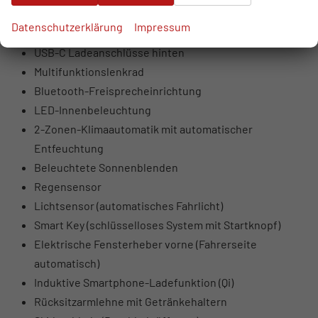
USB-Anschlüsse vorne (USB-A Daten + Laden, USB-C
Datenschutzerklärung
Impressum
Laden)
USB-C Ladeanschlüsse hinten
Multifunktionslenkrad
Bluetooth-Freisprecheinrichtung
LED-Innenbeleuchtung
2-Zonen-Klimaautomatik mit automatischer
Entfeuchtung
Beleuchtete Sonnenblenden
Regensensor
Lichtsensor (automatisches Fahrlicht)
Smart Key (schlüsselloses System mit Startknopf)
Elektrische Fensterheber vorne (Fahrerseite
automatisch)
Induktive Smartphone-Ladefunktion (Qi)
Rücksitzarmlehne mit Getränkehaltern