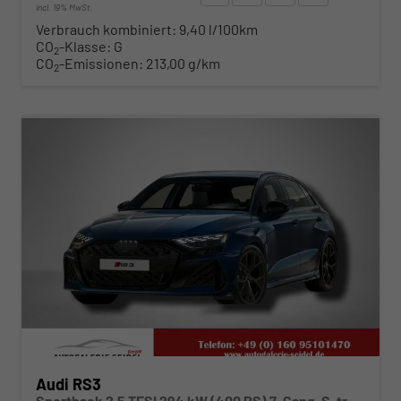
incl. 19% MwSt.
Verbrauch kombiniert:
9,40 l/100km
CO
-Klasse:
G
2
CO
-Emissionen:
213,00 g/km
2
ab 762,– € mtl.
Audi RS3
Sportback 2.5 TFSI 294 kW (400 PS) 7-Gang-S-tronic