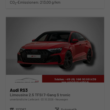
CO
-Emissionen:
213,00 g/km
2
ab 711,– € mtl.
Audi RS3
Limousine 2.5 TFSI 7-Gang S tronic
unverbindliche Lieferzeit:
03.10.2026
Neuwagen
Fahrzeugnr.
107067
Getriebe
Automatik