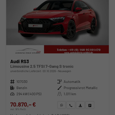
Audi RS3
Limousine 2.5 TFSI 7-Gang S tronic
unverbindliche Lieferzeit:
03.10.2026
Neuwagen
Fahrzeugnr.
107030
Getriebe
Automatik
Kraftstoff
Benzin
Außenfarbe
Progressivrot Metallic
Leistung
294 kW (400 PS)
Kilometerstand
1.011 km
70.870,– €
WhatsApp anfragen
Wir rufen Sie an
Fahrzeugexposé (PDF)
Fahrzeug parken
incl. 19% MwSt.