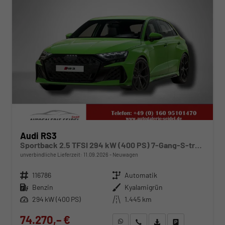
Audi RS3
Sportback 2.5 TFSI 294 kW (400 PS) 7-Gang-S-tronic
unverbindliche Lieferzeit:
11.09.2026
Neuwagen
Fahrzeugnr.
116786
Getriebe
Automatik
Kraftstoff
Benzin
Außenfarbe
Kyalamigrün
Leistung
294 kW (400 PS)
Kilometerstand
1.445 km
74.270,– €
WhatsApp anfragen
Wir rufen Sie an
Fahrzeugexposé (PDF)
Fahrzeug parken