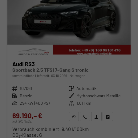
Audi RS3
Sportback 2.5 TFSI 7-Gang S tronic
unverbindliche Lieferzeit:
03.10.2026
Neuwagen
Fahrzeugnr.
107061
Getriebe
Automatik
Kraftstoff
Benzin
Außenfarbe
Mythosschwarz Metallic
Leistung
294 kW (400 PS)
Kilometerstand
1.011 km
69.190,– €
WhatsApp anfragen
Wir rufen Sie an
Fahrzeugexposé (PDF)
Fahrzeug parken
incl. 19% MwSt.
Verbrauch kombiniert:
9,40 l/100km
CO
-Klasse:
G
2