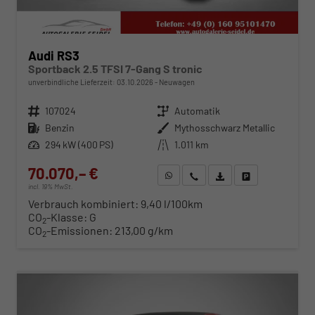
Audi RS3
Sportback 2.5 TFSI 7-Gang S tronic
unverbindliche Lieferzeit:
03.10.2026
Neuwagen
Fahrzeugnr.
107024
Getriebe
Automatik
Kraftstoff
Benzin
Außenfarbe
Mythosschwarz Metallic
Leistung
294 kW (400 PS)
Kilometerstand
1.011 km
70.070,– €
WhatsApp anfragen
Wir rufen Sie an
Fahrzeugexposé (PDF)
Fahrzeug parken
incl. 19% MwSt.
Verbrauch kombiniert:
9,40 l/100km
CO
-Klasse:
G
2
CO
-Emissionen:
213,00 g/km
2
ab 720,– € mtl.