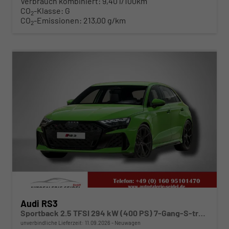
Verbrauch kombiniert:
9,40 l/100km
CO
-Klasse:
G
2
CO
-Emissionen:
213,00 g/km
2
ab 745,– € mtl.
Audi RS3
Sportback 2.5 TFSI 294 kW (400 PS) 7-Gang-S-tronic
unverbindliche Lieferzeit:
11.09.2026
Neuwagen