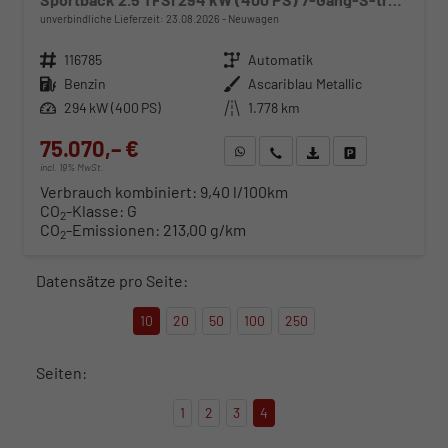
unverbindliche Lieferzeit:
23.08.2026
Neuwagen
Fahrzeugnr.
116785
Getriebe
Automatik
Kraftstoff
Benzin
Außenfarbe
Ascariblau Metallic
Leistung
294 kW (400 PS)
Kilometerstand
1.778 km
75.070,– €
WhatsApp anfragen
Wir rufen Sie an
Fahrzeugexposé (PDF)
Fahrzeug parken
incl. 19% MwSt.
Verbrauch kombiniert:
9,40 l/100km
CO
-Klasse:
G
2
CO
-Emissionen:
213,00 g/km
2
Datensätze pro Seite:
10
20
50
100
250
Seiten:
1
2
3
4