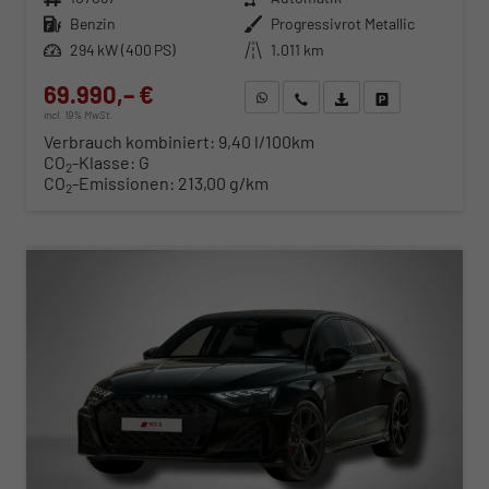
Kraftstoff
Benzin
Außenfarbe
Progressivrot Metallic
Leistung
294 kW (400 PS)
Kilometerstand
1.011 km
69.990,– €
WhatsApp anfragen
Wir rufen Sie an
Fahrzeugexposé (PDF)
Fahrzeug parken
incl. 19% MwSt.
Verbrauch kombiniert:
9,40 l/100km
CO
-Klasse:
G
2
CO
-Emissionen:
213,00 g/km
2
ab 712,– € mtl.