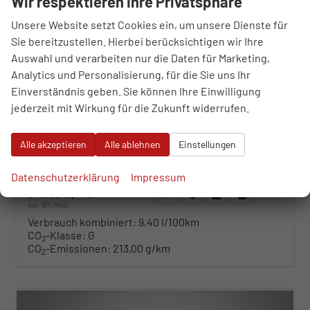
Wir respektieren Ihre Privatsphäre
Unsere Website setzt Cookies ein, um unsere Dienste für
Sie bereitzustellen. Hierbei berücksichtigen wir Ihre
Auswahl und verarbeiten nur die Daten für Marketing,
Analytics und Personalisierung, für die Sie uns Ihr
Audi RS3
Sportback 2.5 TFSI 294 kW (400 PS) 7-Gang-S-tronic
Einverständnis geben. Sie können Ihre Einwilligung
unverbindliche Lieferzeit:
23.08.2026
Neuwagen
jederzeit mit Wirkung für die Zukunft widerrufen.
Fahrzeugnr.
117487
Getriebe
Automatik
Alle akzeptieren
Alle ablehnen
Einstellungen
Kraftstoff
Benzin
Außenfarbe
Ascariblau Metallic
Leistung
294 kW (400 PS)
Kilometerstand
1.778 km
Datenschutzerklärung
Impressum
74.190,– €
WhatsApp anfragen
Wir rufen Sie an
Fahrzeugexposé (PDF)
Fahrzeug parken
incl. 19% MwSt.
Verbrauch kombiniert:
9,40 l/100km
CO
-Klasse:
G
2
CO
-Emissionen:
213,00 g/km
2
ab 754,– € mtl.