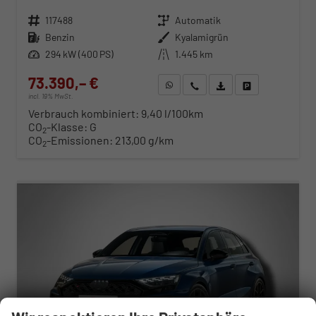
Fahrzeugnr.
117488
Getriebe
Automatik
Kraftstoff
Benzin
Außenfarbe
Kyalamigrün
Leistung
294 kW (400 PS)
Kilometerstand
1.445 km
73.390,– €
WhatsApp anfragen
Wir rufen Sie an
Fahrzeugexposé (PDF)
Fahrzeug parken
incl. 19% MwSt.
Verbrauch kombiniert:
9,40 l/100km
CO
-Klasse:
G
2
CO
-Emissionen:
213,00 g/km
2
ab 753,– € mtl.