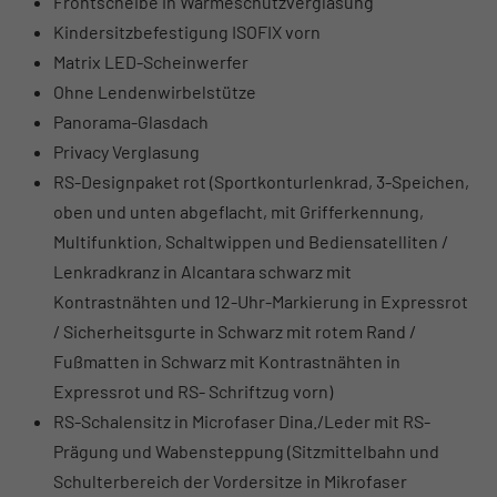
Frontscheibe in Wärmeschutzverglasung
Kindersitzbefestigung ISOFIX vorn
Matrix LED-Scheinwerfer
Ohne Lendenwirbelstütze
Panorama-Glasdach
Privacy Verglasung
RS-Designpaket rot (Sportkonturlenkrad, 3-Speichen,
oben und unten abgeflacht, mit Grifferkennung,
Multifunktion, Schaltwippen und Bediensatelliten /
Lenkradkranz in Alcantara schwarz mit
Kontrastnähten und 12-Uhr-Markierung in Expressrot
/ Sicherheitsgurte in Schwarz mit rotem Rand /
Fußmatten in Schwarz mit Kontrastnähten in
Expressrot und RS- Schriftzug vorn)
RS-Schalensitz in Microfaser Dina./Leder mit RS-
Prägung und Wabensteppung (Sitzmittelbahn und
Schulterbereich der Vordersitze in Mikrofaser