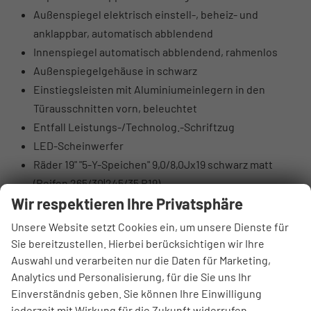
Außenspiegel elektrisch einstell-, beheiz- und
anklappbar, automatisch abblendend
Innenspiegel automatisch abblendend, rahmenlos
Außenspiegelgehäuse in schwarz
Einstiegsleisten mit Aluminiumeinlegern in den
Türausschnitten vorn, beleuchtet
Entfall Leistungs-/Technolog.-Schriftzug
LED-Scheinwerfer
Räder 19" "5-Y-Speichen" 9,0/8,0Jx19 schwarz matt
(Reifen 265/30|245/35 R19)
Wir respektieren Ihre Privatsphäre
Einstiegs-LED mit RS-Projektion vorn
Embleme, Raute RS
Unsere Website setzt Cookies ein, um unsere Dienste für
Frontscheibe in Akustikverglasung
Sie bereitzustellen. Hierbei berücksichtigen wir Ihre
LED-Heckleuchten mit dynamischem Blinklicht
Auswahl und verarbeiten nur die Daten für Marketing,
Analytics und Personalisierung, für die Sie uns Ihr
Scheinwerfer-Reinigungsanlage
Einverständnis geben. Sie können Ihre Einwilligung
Steinschlagschutz-Unterboden
jederzeit mit Wirkung für die Zukunft widerrufen.