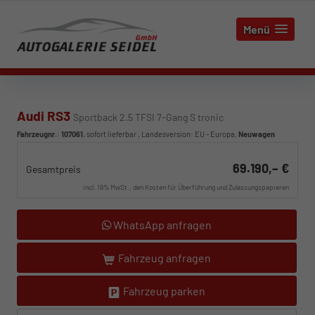
Menü
Audi RS3
Sportback 2.5 TFSI 7-Gang S tronic
Fahrzeugnr.
:
107061
,
sofort lieferbar
, Landesversion: EU - Europa,
Neuwagen
69.190,– €
Gesamtpreis
incl. 19% MwSt., den Kosten für Überführung und Zulassungspapieren
WhatsApp anfragen
Fahrzeug anfragen
Fahrzeug parken