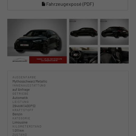
Fahrzeugexposé (PDF)
AUSSENFARBE
Mythosschwarz Metallic
INNENAUSSTATTUNG
auf Anfrage
GETRIEBE
Automatik
LEISTUNG
294 kW (400 PS)
KRAFTSTOFF
Benzin
KATEGORIE
Limousine
KILOMETERSTAND
1.011 km
ZUSTAND