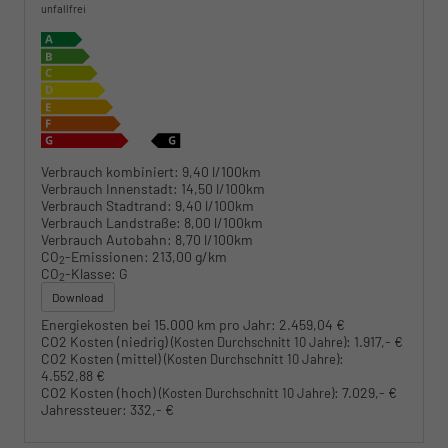
unfallfrei
Verbrauch kombiniert:
9,40 l/100km
Verbrauch Innenstadt:
14,50 l/100km
Verbrauch Stadtrand:
9,40 l/100km
Verbrauch Landstraße:
8,00 l/100km
Verbrauch Autobahn:
8,70 l/100km
CO
-Emissionen:
213,00 g/km
2
CO
-Klasse:
G
2
Download
Energiekosten bei 15.000 km pro Jahr:
2.459,04 €
CO2 Kosten (niedrig)
:
1.917,- €
(Kosten Durchschnitt 10 Jahre)
CO2 Kosten (mittel)
:
(Kosten Durchschnitt 10 Jahre)
4.552,88 €
CO2 Kosten (hoch)
:
7.029,- €
(Kosten Durchschnitt 10 Jahre)
Jahressteuer:
332,- €