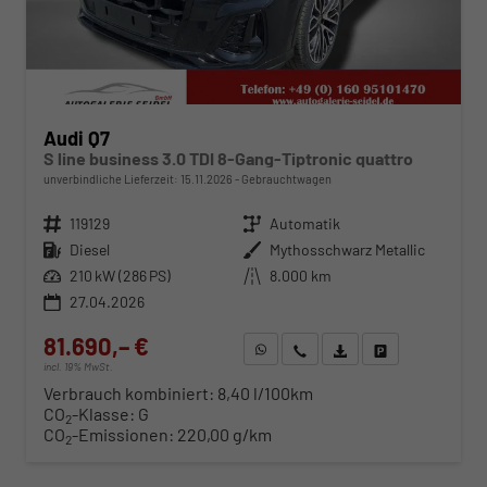
Audi Q7
S line business 3.0 TDI 8-Gang-Tiptronic quattro
unverbindliche Lieferzeit:
15.11.2026
Gebrauchtwagen
Fahrzeugnr.
119129
Getriebe
Automatik
Kraftstoff
Diesel
Außenfarbe
Mythosschwarz Metallic
Leistung
210 kW (286 PS)
Kilometerstand
8.000 km
27.04.2026
81.690,– €
WhatsApp anfragen
Wir rufen Sie an
Fahrzeugexposé (PDF)
Fahrzeug parken
incl. 19% MwSt.
Verbrauch kombiniert:
8,40 l/100km
CO
-Klasse:
G
2
CO
-Emissionen:
220,00 g/km
2
ab 839,– € mtl.