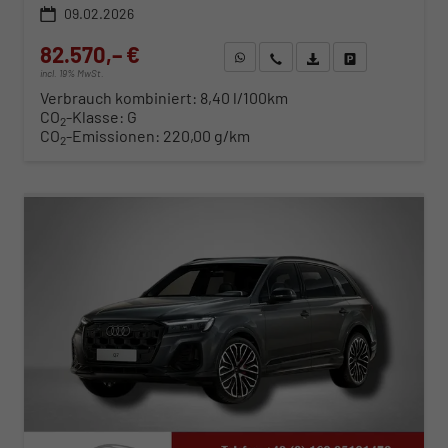
09.02.2026
82.570,– €
WhatsApp anfragen
Wir rufen Sie an
Fahrzeugexposé (PDF)
Fahrzeug parken
incl. 19% MwSt.
Verbrauch kombiniert:
8,40 l/100km
CO
-Klasse:
G
2
CO
-Emissionen:
220,00 g/km
2
ab 839,– € mtl.