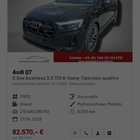
Audi Q7
S line business 3.0 TDI 8-Gang-Tiptronic quattro
unverbindliche Lieferzeit:
15.11.2026
Gebrauchtwagen
Fahrzeugnr.
119112
Getriebe
Automatik
Kraftstoff
Diesel
Außenfarbe
Mythosschwarz Metallic
Leistung
210 kW (286 PS)
Kilometerstand
8.000 km
27.04.2026
82.570,– €
WhatsApp anfragen
Wir rufen Sie an
Fahrzeugexposé (PDF)
Fahrzeug parken
incl. 19% MwSt.