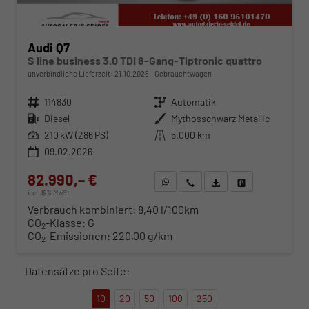
Audi Q7
S line business 3.0 TDI 8-Gang-Tiptronic quattro
unverbindliche Lieferzeit:
21.10.2026
Gebrauchtwagen
Fahrzeugnr.
114830
Getriebe
Automatik
Kraftstoff
Diesel
Außenfarbe
Mythosschwarz Metallic
Leistung
210 kW (286 PS)
Kilometerstand
5.000 km
09.02.2026
82.990,– €
WhatsApp anfragen
Wir rufen Sie an
Fahrzeugexposé (PDF)
Fahrzeug parken
incl. 19% MwSt.
Verbrauch kombiniert:
8,40 l/100km
CO
-Klasse:
G
2
CO
-Emissionen:
220,00 g/km
2
Datensätze pro Seite:
10
20
50
100
250