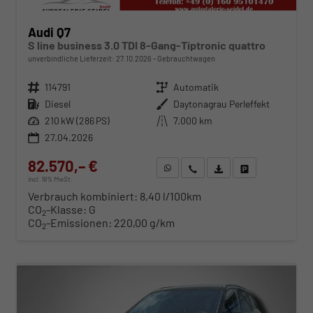
Audi Q7
S line business 3.0 TDI 8-Gang-Tiptronic quattro
unverbindliche Lieferzeit:
27.10.2026
Gebrauchtwagen
Fahrzeugnr.
114791
Getriebe
Automatik
Kraftstoff
Diesel
Außenfarbe
Daytonagrau Perleffekt
Leistung
210 kW (286 PS)
Kilometerstand
7.000 km
27.04.2026
82.570,– €
WhatsApp anfragen
Wir rufen Sie an
Fahrzeugexposé (PDF)
Fahrzeug parken
incl. 19% MwSt.
Verbrauch kombiniert:
8,40 l/100km
CO
-Klasse:
G
2
CO
-Emissionen:
220,00 g/km
2
ab 839,– € mtl.