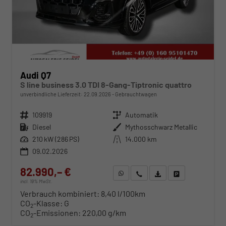
Audi Q7
S line business 3.0 TDI 8-Gang-Tiptronic quattro
unverbindliche Lieferzeit:
22.09.2026
Gebrauchtwagen
Fahrzeugnr.
109919
Getriebe
Automatik
Kraftstoff
Diesel
Außenfarbe
Mythosschwarz Metallic
Leistung
210 kW (286 PS)
Kilometerstand
14.000 km
09.02.2026
82.990,– €
WhatsApp anfragen
Wir rufen Sie an
Fahrzeugexposé (PDF)
Fahrzeug parken
incl. 19% MwSt.
Verbrauch kombiniert:
8,40 l/100km
CO
-Klasse:
G
2
CO
-Emissionen:
220,00 g/km
2