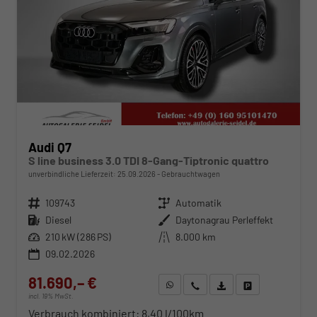
Audi Q7
S line business 3.0 TDI 8-Gang-Tiptronic quattro
unverbindliche Lieferzeit:
25.09.2026
Gebrauchtwagen
Fahrzeugnr.
109743
Getriebe
Automatik
Kraftstoff
Diesel
Außenfarbe
Daytonagrau Perleffekt
Leistung
210 kW (286 PS)
Kilometerstand
8.000 km
09.02.2026
81.690,– €
WhatsApp anfragen
Wir rufen Sie an
Fahrzeugexposé (PDF)
Fahrzeug parken
incl. 19% MwSt.
Verbrauch kombiniert:
8,40 l/100km