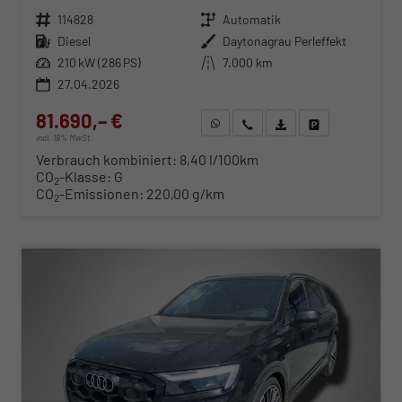
Fahrzeugnr.
114828
Getriebe
Automatik
Kraftstoff
Diesel
Außenfarbe
Daytonagrau Perleffekt
Leistung
210 kW (286 PS)
Kilometerstand
7.000 km
27.04.2026
81.690,– €
WhatsApp anfragen
Wir rufen Sie an
Fahrzeugexposé (PDF)
Fahrzeug parken
incl. 19% MwSt.
Verbrauch kombiniert:
8,40 l/100km
CO
-Klasse:
G
2
CO
-Emissionen:
220,00 g/km
2
ab 830,– € mtl.