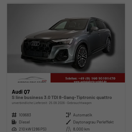
Audi Q7
S line business 3.0 TDI 8-Gang-Tiptronic quattro
unverbindliche Lieferzeit:
25.09.2026
Gebrauchtwagen
Fahrzeugnr.
109683
Getriebe
Automatik
Kraftstoff
Diesel
Außenfarbe
Daytonagrau Perleffekt
Leistung
210 kW (286 PS)
Kilometerstand
8.000 km