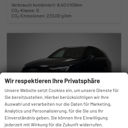
Verbrauch kombiniert:
8,40 l/100km
CO
-Klasse:
G
2
CO
-Emissionen:
220,00 g/km
2
ab 843,– € mtl.
Wir respektieren Ihre Privatsphäre
Unsere Website setzt Cookies ein, um unsere Dienste für
Sie bereitzustellen. Hierbei berücksichtigen wir Ihre
Auswahl und verarbeiten nur die Daten für Marketing,
Analytics und Personalisierung, für die Sie uns Ihr
Einverständnis geben. Sie können Ihre Einwilligung
Audi Q7
S line business 3.0 TDI 8-Gang-Tiptronic quattro
jederzeit mit Wirkung für die Zukunft widerrufen.