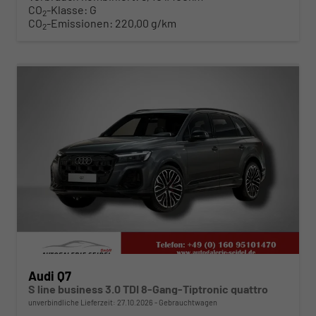
CO
-Klasse:
G
2
CO
-Emissionen:
220,00 g/km
2
ab 830,– € mtl.
Audi Q7
S line business 3.0 TDI 8-Gang-Tiptronic quattro
unverbindliche Lieferzeit:
27.10.2026
Gebrauchtwagen