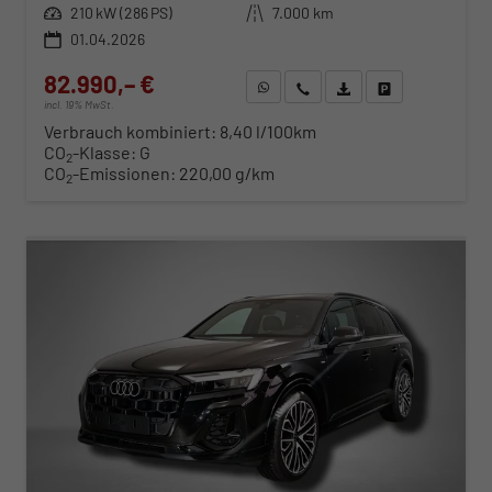
Leistung
210 kW (286 PS)
Kilometerstand
7.000 km
01.04.2026
82.990,– €
WhatsApp anfragen
Wir rufen Sie an
Fahrzeugexposé (PDF)
Fahrzeug parken
incl. 19% MwSt.
Verbrauch kombiniert:
8,40 l/100km
CO
-Klasse:
G
2
CO
-Emissionen:
220,00 g/km
2
ab 843,– € mtl.