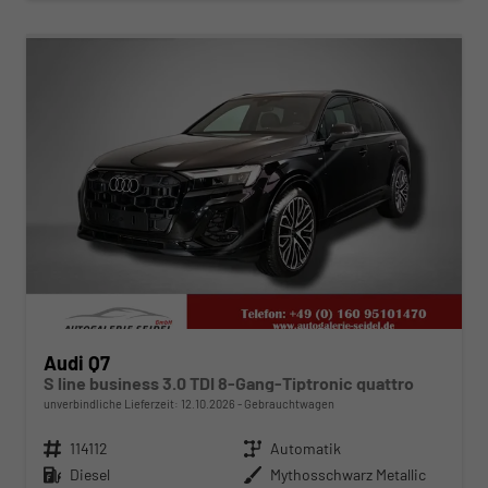
ab 843,– € mtl.
Audi Q7
S line business 3.0 TDI 8-Gang-Tiptronic quattro
unverbindliche Lieferzeit:
12.10.2026
Gebrauchtwagen
Fahrzeugnr.
114112
Getriebe
Automatik
Kraftstoff
Diesel
Außenfarbe
Mythosschwarz Metallic