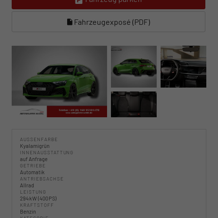
Fahrzeugexposé (PDF)
AUSSENFARBE
Kyalamigrün
INNENAUSSTATTUNG
auf Anfrage
GETRIEBE
Automatik
ANTRIEBSACHSE
Allrad
LEISTUNG
294 kW (400 PS)
KRAFTSTOFF
Benzin