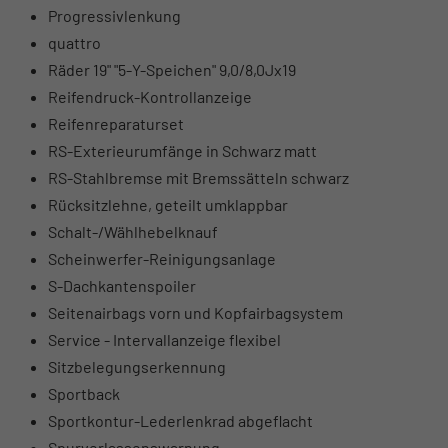
Progressivlenkung
quattro
Räder 19" "5-Y-Speichen" 9,0/8,0Jx19
Reifendruck-Kontrollanzeige
Reifenreparaturset
RS-Exterieurumfänge in Schwarz matt
RS-Stahlbremse mit Bremssätteln schwarz
Rücksitzlehne, geteilt umklappbar
Schalt-/Wählhebelknauf
Scheinwerfer-Reinigungsanlage
S-Dachkantenspoiler
Seitenairbags vorn und Kopfairbagsystem
Service - Intervallanzeige flexibel
Sitzbelegungserkennung
Sportback
Sportkontur-Lederlenkrad abgeflacht
Spurverlassenswarnung