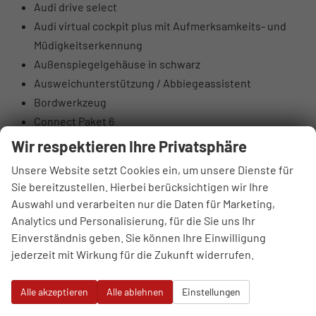
Audi drive select
Audi virtual cockpit plus mit Aufmerksamkeits- und
Müdigkeitserkennung
Außenspiegelgehäuse in schwarz
Ausweichunterstützung / Abbiegeassistent
Bordwerkzeug
Connect Paket 6
Dachhimmel in Stoff schwarz
Wir respektieren Ihre Privatsphäre
Dämpfung hinten
Unsere Website setzt Cookies ein, um unsere Dienste für
Datenmodul Europa
Sie bereitzustellen. Hierbei berücksichtigen wir Ihre
Digitaler Radioempfang
Auswahl und verarbeiten nur die Daten für Marketing,
Doppeltonhorn
Analytics und Personalisierung, für die Sie uns Ihr
eCall: gesetzlicher Notruf
Einverständnis geben. Sie können Ihre Einwilligung
jederzeit mit Wirkung für die Zukunft widerrufen.
Einparkhilfe plus m. Parklenkassistent
Einstiegs-LED mit RS-Projektion vorn
Alle akzeptieren
Alle ablehnen
Einstellungen
Einstiegsleisten mit Aluminiumeinlegern
Elektromechanische Parkbremse