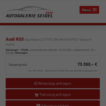
Menü
Audi RS3
Sportback 2.5 TFSI 294 kW (400 PS) 7-Gang-S-
tronic
Fahrzeugnr.
:
117488
, unverbindliche Lieferzeit:
07.10.2026
, Landesversion: EU -
Europa,
Neuwagen
73.390,– €
Gesamtpreis
incl. 19% MwSt., den Kosten für Überführung und Zulassungspapieren
WhatsApp anfragen
Fahrzeug anfragen
Fahrzeug parken