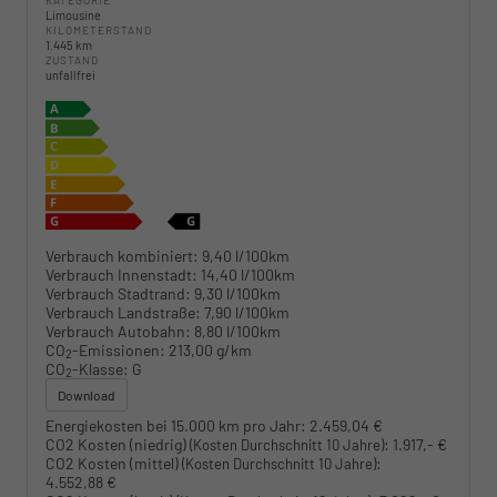
KATEGORIE
Limousine
KILOMETERSTAND
1.445 km
ZUSTAND
unfallfrei
Verbrauch kombiniert:
9,40 l/100km
Verbrauch Innenstadt:
14,40 l/100km
Verbrauch Stadtrand:
9,30 l/100km
Verbrauch Landstraße:
7,90 l/100km
Verbrauch Autobahn:
8,80 l/100km
CO
-Emissionen:
213,00 g/km
2
CO
-Klasse:
G
2
Download
Energiekosten bei 15.000 km pro Jahr:
2.459,04 €
CO2 Kosten (niedrig)
:
1.917,- €
(Kosten Durchschnitt 10 Jahre)
CO2 Kosten (mittel)
:
(Kosten Durchschnitt 10 Jahre)
4.552,88 €