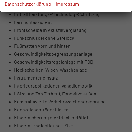
Datenschutzerklärung
Impressum
Embleme, Raute RS
Entfall Leistungs-/Technolog.-Schriftzug
Fernlichtassistent
Frontscheibe in Akustikverglasung
Funkschlüssel ohne Safelock
Fußmatten vorn und hinten
Geschwindigkeitsbegrenzungsanlage
Geschwindigkeitsregelanlage mit FOD
Heckscheiben-Wisch-Waschanlage
Instrumenteneinsatz
Interieurapplikationen Vanadiumoptik
i-Size und Top Tether f. Fondsitze außen
Kamerabasierte Verkehrszeichenerkennung
Kennzeichenträger hinten
Kindersicherung elektrisch betätigt
Kindersitzbefestigung i-Size