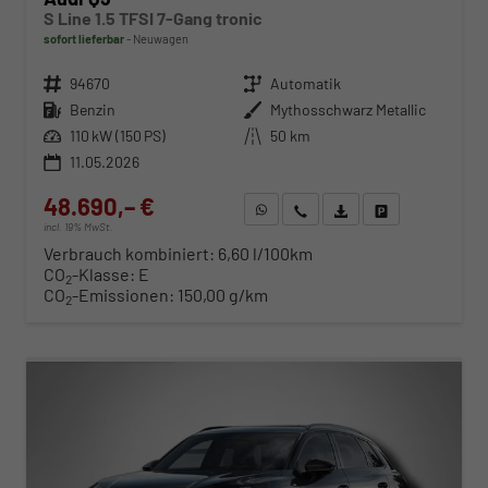
S Line 1.5 TFSI 7-Gang tronic
sofort lieferbar
Neuwagen
Fahrzeugnr.
94670
Getriebe
Automatik
Kraftstoff
Benzin
Außenfarbe
Mythosschwarz Metallic
Leistung
110 kW (150 PS)
Kilometerstand
50 km
11.05.2026
48.690,– €
WhatsApp anfragen
Wir rufen Sie an
Fahrzeugexposé (PDF)
Fahrzeug parken
incl. 19% MwSt.
Verbrauch kombiniert:
6,60 l/100km
CO
-Klasse:
E
2
CO
-Emissionen:
150,00 g/km
2
ab 503,– € mtl.