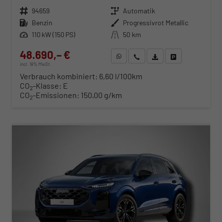
Fahrzeugnr.
94659
Getriebe
Automatik
Kraftstoff
Benzin
Außenfarbe
Progressivrot Metallic
Leistung
110 kW (150 PS)
Kilometerstand
50 km
48.690,– €
WhatsApp anfragen
Wir rufen Sie an
Fahrzeugexposé (PDF)
Fahrzeug parken
incl. 19% MwSt.
Verbrauch kombiniert:
6,60 l/100km
CO
-Klasse:
E
2
CO
-Emissionen:
150,00 g/km
2
ab 494,– € mtl.