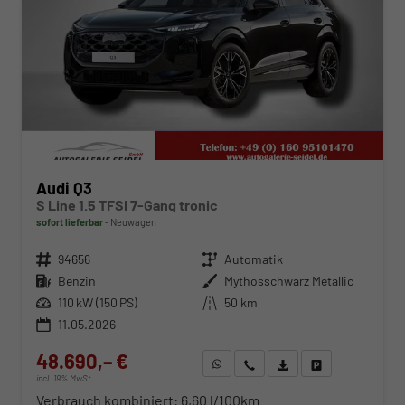
Audi Q3
S Line 1.5 TFSI 7-Gang tronic
sofort lieferbar
Neuwagen
Fahrzeugnr.
94656
Getriebe
Automatik
Kraftstoff
Benzin
Außenfarbe
Mythosschwarz Metallic
Leistung
110 kW (150 PS)
Kilometerstand
50 km
11.05.2026
48.690,– €
WhatsApp anfragen
Wir rufen Sie an
Fahrzeugexposé (PDF)
Fahrzeug parken
incl. 19% MwSt.
Verbrauch kombiniert:
6,60 l/100km