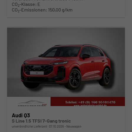
CO
-Klasse:
E
2
CO
-Emissionen:
150,00 g/km
2
ab 494,– € mtl.
Audi Q3
S Line 1.5 TFSI 7-Gang tronic
unverbindliche Lieferzeit:
07.10.2026
Neuwagen