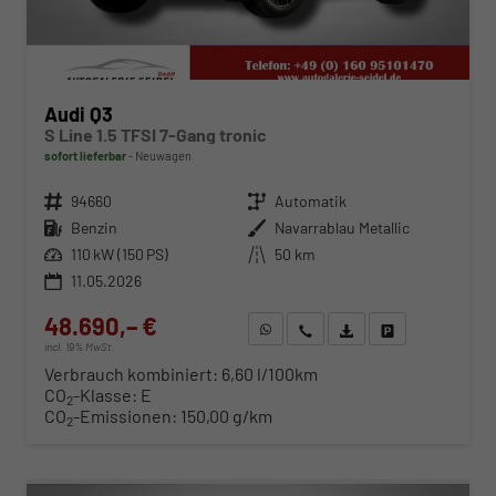
Audi Q3
S Line 1.5 TFSI 7-Gang tronic
sofort lieferbar
Neuwagen
Fahrzeugnr.
94660
Getriebe
Automatik
Kraftstoff
Benzin
Außenfarbe
Navarrablau Metallic
Leistung
110 kW (150 PS)
Kilometerstand
50 km
11.05.2026
48.690,– €
WhatsApp anfragen
Wir rufen Sie an
Fahrzeugexposé (PDF)
Fahrzeug parken
incl. 19% MwSt.
Verbrauch kombiniert:
6,60 l/100km
CO
-Klasse:
E
2
CO
-Emissionen:
150,00 g/km
2
ab 494,– € mtl.