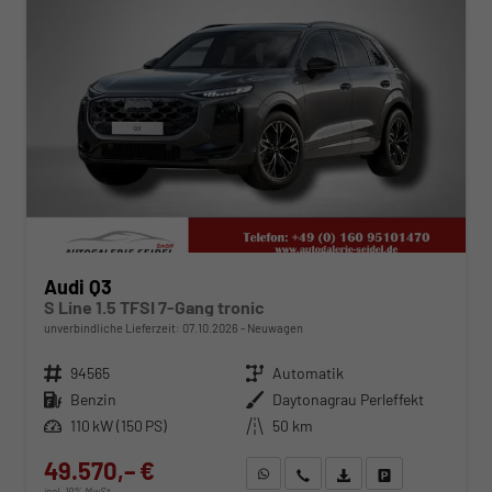
Audi Q3
S Line 1.5 TFSI 7-Gang tronic
unverbindliche Lieferzeit:
07.10.2026
Neuwagen
Fahrzeugnr.
94565
Getriebe
Automatik
Kraftstoff
Benzin
Außenfarbe
Daytonagrau Perleffekt
Leistung
110 kW (150 PS)
Kilometerstand
50 km
49.570,– €
WhatsApp anfragen
Wir rufen Sie an
Fahrzeugexposé (PDF)
Fahrzeug parken
incl. 19% MwSt.