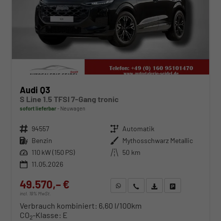
Audi Q3
S Line 1.5 TFSI 7-Gang tronic
sofort lieferbar
Neuwagen
Fahrzeugnr.
94557
Getriebe
Automatik
Kraftstoff
Benzin
Außenfarbe
Mythosschwarz Metallic
Leistung
110 kW (150 PS)
Kilometerstand
50 km
11.05.2026
49.570,– €
WhatsApp anfragen
Wir rufen Sie an
Fahrzeugexposé (PDF)
Fahrzeug parken
incl. 19% MwSt.
Verbrauch kombiniert:
6,60 l/100km
CO
-Klasse:
E
2