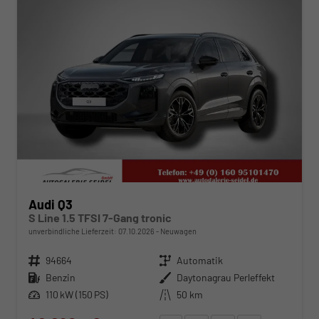
Audi Q3
S Line 1.5 TFSI 7-Gang tronic
unverbindliche Lieferzeit:
07.10.2026
Neuwagen
Fahrzeugnr.
94664
Getriebe
Automatik
Kraftstoff
Benzin
Außenfarbe
Daytonagrau Perleffekt
Leistung
110 kW (150 PS)
Kilometerstand
50 km