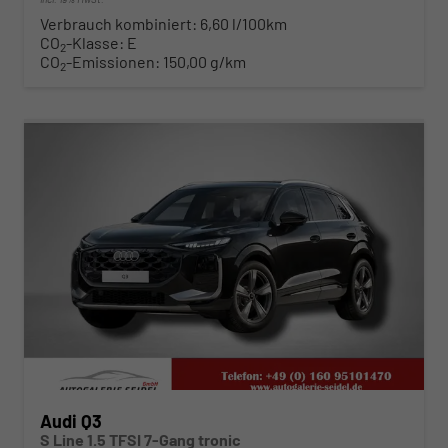
Verbrauch kombiniert:
6,60 l/100km
CO
-Klasse:
E
2
CO
-Emissionen:
150,00 g/km
2
ab 503,– € mtl.
Audi Q3
S Line 1.5 TFSI 7-Gang tronic