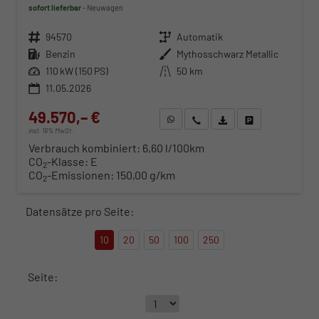
sofort lieferbar
Neuwagen
Fahrzeugnr.
94570
Getriebe
Automatik
Kraftstoff
Benzin
Außenfarbe
Mythosschwarz Metallic
Leistung
110 kW (150 PS)
Kilometerstand
50 km
11.05.2026
49.570,– €
WhatsApp anfragen
Wir rufen Sie an
Fahrzeugexposé (PDF)
Fahrzeug parken
incl. 19% MwSt.
Verbrauch kombiniert:
6,60 l/100km
CO
-Klasse:
E
2
CO
-Emissionen:
150,00 g/km
2
Datensätze pro Seite:
10
20
50
100
250
Seite: