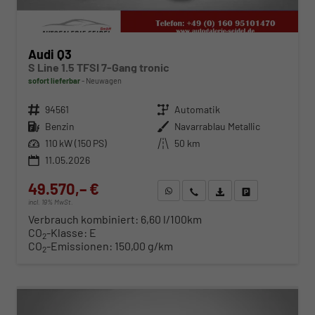
Audi Q3
S Line 1.5 TFSI 7-Gang tronic
sofort lieferbar
Neuwagen
Fahrzeugnr.
94561
Getriebe
Automatik
Kraftstoff
Benzin
Außenfarbe
Navarrablau Metallic
Leistung
110 kW (150 PS)
Kilometerstand
50 km
11.05.2026
49.570,– €
WhatsApp anfragen
Wir rufen Sie an
Fahrzeugexposé (PDF)
Fahrzeug parken
incl. 19% MwSt.
Verbrauch kombiniert:
6,60 l/100km
CO
-Klasse:
E
2
CO
-Emissionen:
150,00 g/km
2
ab 503,– € mtl.