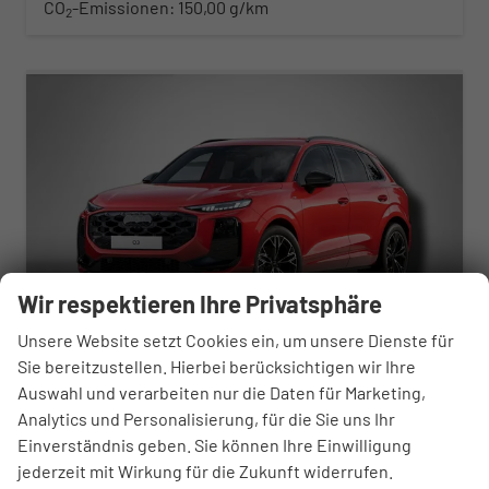
CO
-Emissionen:
150,00 g/km
2
ab 503,– € mtl.
Wir respektieren Ihre Privatsphäre
Unsere Website setzt Cookies ein, um unsere Dienste für
Sie bereitzustellen. Hierbei berücksichtigen wir Ihre
Auswahl und verarbeiten nur die Daten für Marketing,
Audi Q3
Analytics und Personalisierung, für die Sie uns Ihr
S Line 1.5 TFSI 7-Gang tronic
unverbindliche Lieferzeit:
07.10.2026
Neuwagen
Einverständnis geben. Sie können Ihre Einwilligung
jederzeit mit Wirkung für die Zukunft widerrufen.
Fahrzeugnr.
94560
Getriebe
Automatik