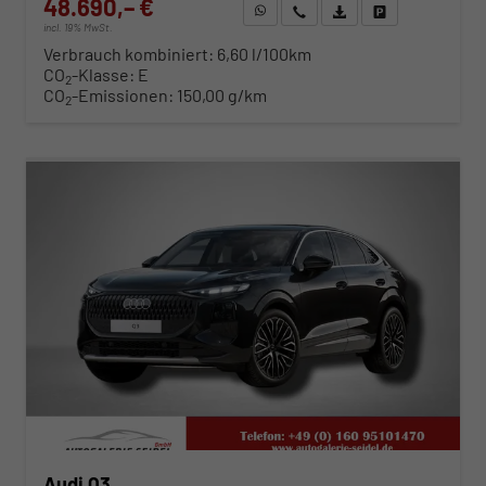
48.690,– €
WhatsApp anfragen
Wir rufen Sie an
Fahrzeugexposé (PDF)
Fahrzeug parken
incl. 19% MwSt.
Verbrauch kombiniert:
6,60 l/100km
CO
-Klasse:
E
2
CO
-Emissionen:
150,00 g/km
2
ab 494,– € mtl.
Audi Q3